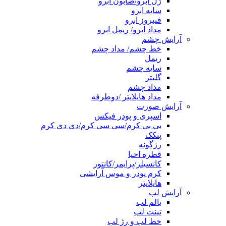
ژل ابرو/صابون ابرو
سایه ابرو
فیبروز ابرو
مداد ابرو/ ریمل ابرو
آرایش چشم
خط چشم/ مداد چشم
ریمل
سایه چشم
گلیتر
مداد چشم
مداد هایلایتر /دوطرفه
آرایش صورت
اسپری و پودر فیکس
بی بی کرم/سی سی کرم/دی دی کرم
پنکک
رژگونه
قطره احیا
کانسیلر/پرایمر/کانتور
کرم پودر و موس آرایشی
هایلایتر
آرایش لب
بالم لب
تینت لب
خط لب و رژ لب