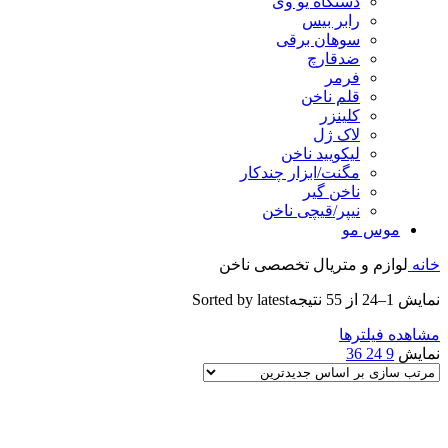
دستگاه یو وی
رابر بیس
سوهان برقی
ضدقارچ
فرمر
قلم ناخن
کلینزر
لاک ژل
لیکوييد ناخن
مگنت/ابزار چندکار
ناخن گیر
نیپر/قیچی ناخن
موس مو
خانه
لوازم و متریال تخصصی ناخن
نمایش 1–24 از 55 نتیجه
Sorted by latest
مشاهده فیلترها
نمایش
9
24
36