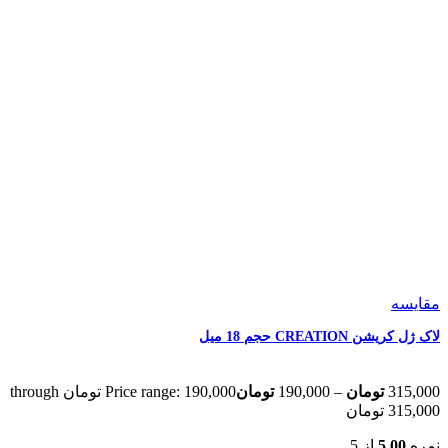
مقایسه
لاک ژل کریشن CREATION حجم 18 میل
315,000
تومان
–
190,000
تومان
Price range: 190,000 تومان through
315,000 تومان
نمره
5.00
از 5