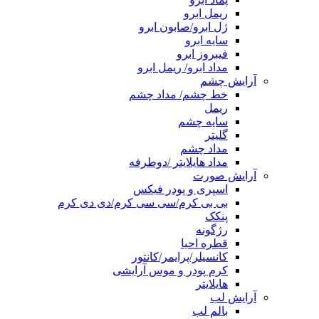
ریمل ابرو
ژل ابرو/صابون ابرو
سایه ابرو
فیبروز ابرو
مداد ابرو/ ریمل ابرو
آرایش چشم
خط چشم/ مداد چشم
ریمل
سایه چشم
گلیتر
مداد چشم
مداد هایلایتر /دوطرفه
آرایش صورت
اسپری و پودر فیکس
بی بی کرم/سی سی کرم/دی دی کرم
پنکک
رژگونه
قطره احیا
کانسیلر/پرایمر/کانتور
کرم پودر و موس آرایشی
هایلایتر
آرایش لب
بالم لب