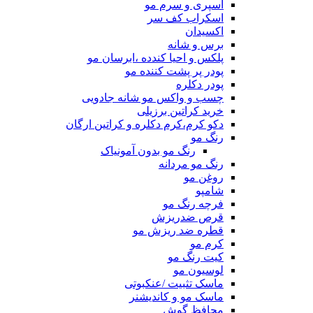
اسپری و سرم مو
اسکراب کف سر
اکسیدان
برس و شانه
پلکس و احیا کندده ،ابرسان مو
پودر پر پشت کننده مو
پودر دکلره
چسب و واکس مو شانه جادویی
خرید کراتین برزیلی
دکو کرم،کرم دکلره و کراتین ارگان
رنگ مو
رنگ مو بدون آمونیاک
رنگ مو مردانه
روغن مو
شامپو
فرچه رنگ مو
قرص ضدریزش
قطره ضد ریزش مو
کرم مو
کیت رنگ مو
لوسیون مو
ماسک تثبیت /عنکبوتی
ماسک مو و کاندیشنر
محافظ گوش