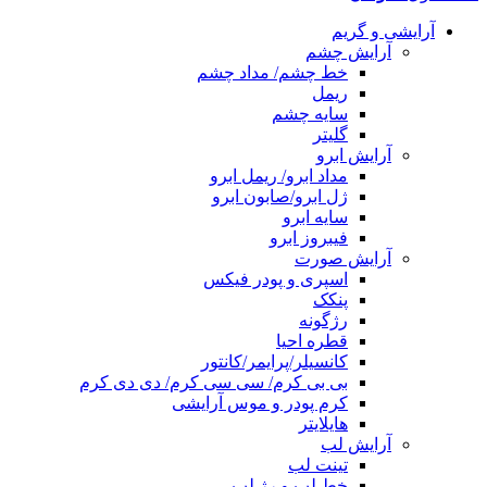
آرایشی و گریم
آرایش چشم
خط چشم/ مداد چشم
ریمل
سایه چشم
گلیتر
آرایش ابرو
مداد ابرو/ ریمل ابرو
ژل ابرو/صابون ابرو
سایه ابرو
فیبروز ابرو
آرایش صورت
اسپری و پودر فیکس
پنکک
رژگونه
قطره احیا
کانسیلر/پرایمر/کانتور
بی بی کرم/ سی سی کرم/ دی دی کرم
کرم پودر و موس آرایشی
هایلایتر
آرایش لب
تینت لب
خط لب و رژ لب