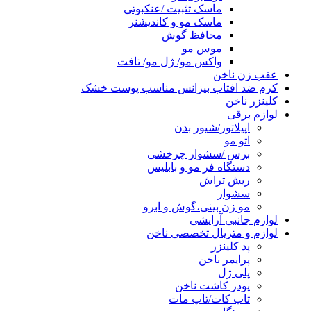
ماسک تثبیت /عنکبوتی
ماسک مو و کاندیشنر
محافظ گوش
موس مو
واکس مو/ ژل مو/ تافت
عقب زن ناخن
کرم ضد افتاب بیزانس مناسب پوست خشک
کلینزر ناخن
لوازم برقی
اپیلاتور/شیور بدن
اتو مو
برس /سشوار چرخشی
دستگاه فر مو و بابلیس
ریش تراش
سشوار
مو زن بینی،گوش و ابرو
لوازم جانبی آرایشی
لوازم و متریال تخصصی ناخن
پد کلینزر
پرایمر ناخن
پلی ژل
پودر کاشت ناخن
تاپ کات/تاپ مات