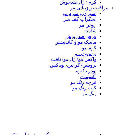
کرم / ژل ضدجوش
مراقبت و زیبایی مو
اسپری و سرم مو
اسکراب کف سر
روغن مو
شامپو
قرص ضدریزش
ماسک مو و کاندیشنر
کرم مو
لوسیون مو
واکس مو/ ژل مو/ تافت
پروتئین/ کراتین/ بوتاکس
پودر دکلره
اکسیدان
فرچه رنگ مو
کیت رنگ مو
رنگ مو
رنگ مو بدون آمونیاک