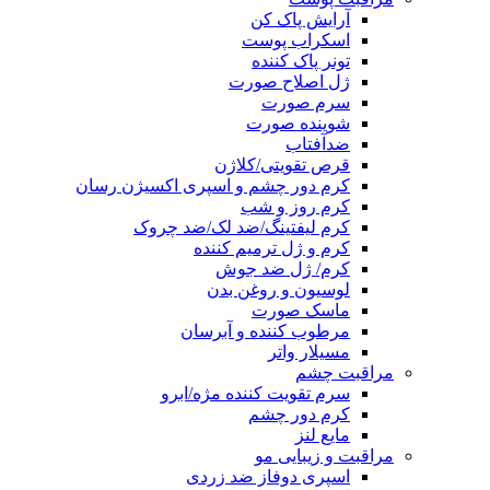
آرایش پاک کن
اسکراب پوست
تونر پاک کننده
ژل اصلاح صورت
سرم صورت
شوینده صورت
ضدآفتاب
قرص تقویتی/کلاژن
کرم دور چشم و اسپری اکسیژن رسان
کرم روز و شب
کرم لیفتینگ/ضد لک/ضد چروک
کرم و ژل ترمیم کننده
کرم/ ژل ضد جوش
لوسیون و روغن بدن
ماسک صورت
مرطوب کننده و آبرسان
مسیلار واتر
مراقبت چشم
سرم تقویت کننده مژه/ابرو
کرم دور چشم
مایع لنز
مراقبت و زیبایی مو
اسپری دوفاز ضد زردی