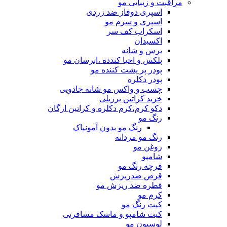
مراقبت و زیبایی مو
اسپری دوفاز ضد زردی
اسپری و سرم مو
اسکراب کف سر
اکسیدان
برس و شانه
پلکس و احیا کندده ،ابرسان مو
پودر پر پشت کننده مو
پودر دکلره
چسب و واکس مو شانه جادویی
خرید کراتین برزیلی
دکو کرم،کرم دکلره و کراتین ارگان
رنگ مو
رنگ مو بدون آمونیاک
رنگ مو مردانه
روغن مو
شامپو
فرچه رنگ مو
قرص ضدریزش
قطره ضد ریزش مو
کرم مو
کیت رنگ مو
کیت شامپو و ماسک مسافرتی
لوسیون مو