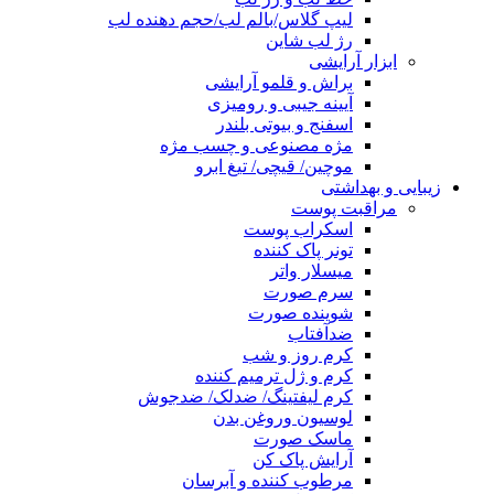
لیپ گلاس/بالم لب/حجم دهنده لب
رژ لب شاین
ابزار آرایشی
براش و قلمو آرایشی
آیینه جیبی و رومیزی
اسفنج و بیوتی بلندر
مژه مصنوعی و چسب مژه
موچین/ قیچی/ تیغ ابرو
زیبایی و بهداشتی
مراقبت پوست
اسکراب پوست
تونر پاک کننده
میسلار واتر
سرم صورت
شوینده صورت
ضدآفتاب
کرم روز و شب
کرم و ژل ترمیم کننده
کرم لیفتینگ/ ضدلک/ ضدجوش
لوسیون وروغن بدن
ماسک صورت
آرایش پاک کن
مرطوب کننده و آبرسان