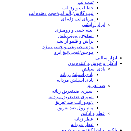
تینت لب
خط لب و رژ لب
لیپ گلاس/بالم لب/حجم دهنده لب
مربای لب ژله ای
ابزار آرایشی
آیینه جیبی و رومیزی
اسفنج و بیوتی بلندر
براش و قلمو آرایشی
مژه مصنوعی و چسب مژه
موچین/قیچی/تیغ ابرو
ابزار سالنی
ادکلن و خوش‌بو کننده بدن
بادی اسپلش
بادی اسپلش زنانه
بادی اسپلش مردانه
ضد تعریق
اسپری ضدتعریق زنانه
اسپری ضدتعریق مردانه
دئودورانت ضد تعریق
مام رول ضد تعریق
عطر و ادکلن
عطر زنانه
عطر مردانه
پلکس و احیا کننده،ابرسان مو