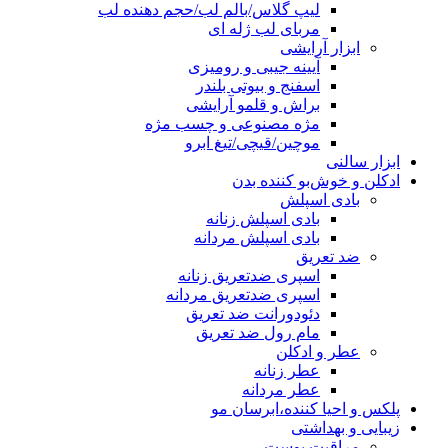
لیپ گلاس/بالم لب/حجم دهنده لب
مربای لب ژله ای
ابزار آرایشی
آیینه جیبی و رومیزی
اسفنج و بیوتی بلندر
براش و قلمو آرایشی
مژه مصنوعی و چسب مژه
موچین/قیچی/تیغ ابرو
ابزار سالنی
ادکلن و خوش‌بو کننده بدن
بادی اسپلش
بادی اسپلش زنانه
بادی اسپلش مردانه
ضد تعریق
اسپری ضدتعریق زنانه
اسپری ضدتعریق مردانه
دئودورانت ضد تعریق
مام رول ضد تعریق
عطر و ادکلن
عطر زنانه
عطر مردانه
پلکس و احیا کننده،ابرسان مو
زیبایی و بهداشتی
مراقبت پوست