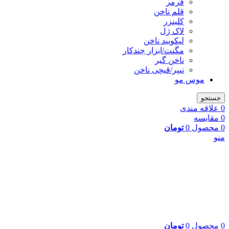
فرمر
قلم ناخن
کلینزر
لاک ژل
لیکوييد ناخن
مگنت/ابزار چندکار
ناخن گیر
نیپر/قیچی ناخن
موس مو
جستجو
0
علاقه مندی
0
مقایسه
0
محصول
0
تومان
منو
0
محصول
0
تومان