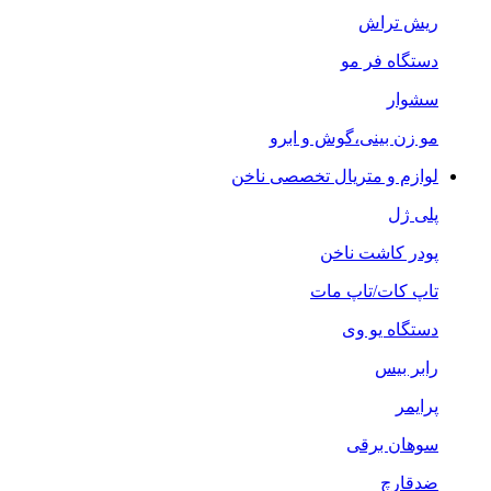
ریش تراش
دستگاه فر مو
سشوار
مو زن بینی،گوش و ابرو
لوازم و متریال تخصصی ناخن
پلی ژل
پودر کاشت ناخن
تاپ کات/تاپ مات
دستگاه یو وی
رابر بیس
پرایمر
سوهان برقی
ضدقارچ