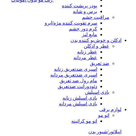
پودر پرپشت کننده
برس و شانه
مراقبت چشم
سرم تقویت کننده مژه/ابرو
کرم دور چشم
مایع لنز
ادکلن و خوش‌بو کننده بدن
عطر و ادکلن
عطر زنانه
عطر مردانه
ضد تعریق
اسپری ضدتعریق زنانه
اسپری ضدتعریق مردانه
مام رول ضد تعریق
دئودورانت ضدتعریق
بادی اسپلش
بادی اسپلش زنانه
بادی اسپلش مردانه
لوازم برقی
اتو مو
اتو مو کراتینه
اپیلاتور/شیور بدن