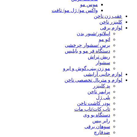
موس مو
واکس مو/ ژل مو/ تافت
عقب زن ناخن
کلینزر ناخن
لوازم برقی
اپیلاتور/شیور بدن
اتو مو
برس /سشوار چرخشی
دستگاه فر مو و بابلیس
ریش تراش
سشوار
مو زن بینی،گوش و ابرو
لوازم جانبی آرایشی
لوازم و متریال تخصصی ناخن
پد کلینزر
پرایمر ناخن
پلی ژل
پودر کاشت ناخن
تاپ کات/تاپ مات
دستگاه یو وی
رابر بیس
سوهان برقی
ضدقارچ