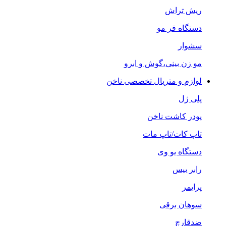
ریش تراش
دستگاه فر مو
سشوار
مو زن بینی،گوش و ابرو
لوازم و متریال تخصصی ناخن
پلی ژل
پودر کاشت ناخن
تاپ کات/تاپ مات
دستگاه یو وی
رابر بیس
پرایمر
سوهان برقی
ضدقارچ