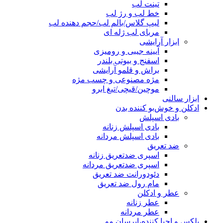
تینت لب
خط لب و رژ لب
لیپ گلاس/بالم لب/حجم دهنده لب
مربای لب ژله ای
ابزار آرایشی
آیینه جیبی و رومیزی
اسفنج و بیوتی بلندر
براش و قلمو آرایشی
مژه مصنوعی و چسب مژه
موچین/قیچی/تیغ ابرو
ابزار سالنی
ادکلن و خوش‌بو کننده بدن
بادی اسپلش
بادی اسپلش زنانه
بادی اسپلش مردانه
ضد تعریق
اسپری ضدتعریق زنانه
اسپری ضدتعریق مردانه
دئودورانت ضد تعریق
مام رول ضد تعریق
عطر و ادکلن
عطر زنانه
عطر مردانه
پلکس و احیا کننده،ابرسان مو