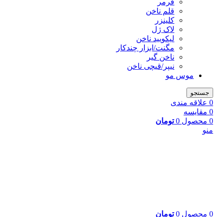
فرمر
قلم ناخن
کلینزر
لاک ژل
لیکوييد ناخن
مگنت/ابزار چندکار
ناخن گیر
نیپر/قیچی ناخن
موس مو
جستجو
0
علاقه مندی
0
مقایسه
0
محصول
0
تومان
منو
0
محصول
0
تومان