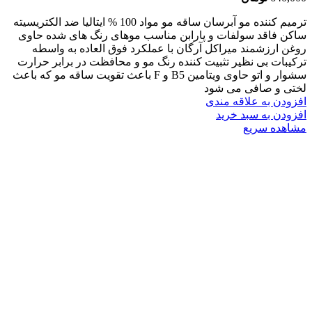
ترمیم کننده مو آبرسان ساقه مو مواد 100 % ایتالیا ضد الکتریسیته
ساکن فاقد سولفات و پارابن مناسب موهای رنگ های شده حاوی
روغن ارزشمند میراکل آرگان با عملکرد فوق العاده به واسطه
ترکیبات بی نظیر تثبیت کننده رنگ مو و محافظت در برابر حرارت
سشوار و اتو حاوی ویتامین B5 و F باعث تقویت ساقه مو که باعث
لختی و صافی می شود
افزودن به علاقه مندی
افزودن به سبد خرید
مشاهده سریع