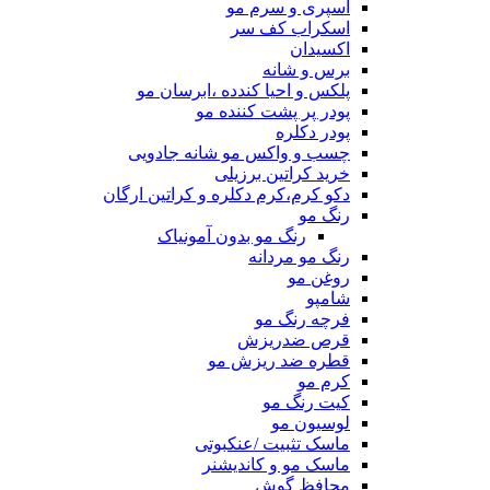
اسپری و سرم مو
اسکراب کف سر
اکسیدان
برس و شانه
پلکس و احیا کندده ،ابرسان مو
پودر پر پشت کننده مو
پودر دکلره
چسب و واکس مو شانه جادویی
خرید کراتین برزیلی
دکو کرم،کرم دکلره و کراتین ارگان
رنگ مو
رنگ مو بدون آمونیاک
رنگ مو مردانه
روغن مو
شامپو
فرچه رنگ مو
قرص ضدریزش
قطره ضد ریزش مو
کرم مو
کیت رنگ مو
لوسیون مو
ماسک تثبیت /عنکبوتی
ماسک مو و کاندیشنر
محافظ گوش