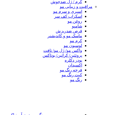
کرم / ژل ضدجوش
مراقبت و زیبایی مو
اسپری و سرم مو
اسکراب کف سر
روغن مو
شامپو
قرص ضدریزش
ماسک مو و کاندیشنر
کرم مو
لوسیون مو
واکس مو/ ژل مو/ تافت
پروتئین/ کراتین/ بوتاکس
پودر دکلره
اکسیدان
فرچه رنگ مو
کیت رنگ مو
رنگ مو
رنگ مو بدون آمونیاک