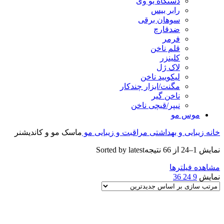
دستگاه یو وی
رابر بیس
سوهان برقی
ضدقارچ
فرمر
قلم ناخن
کلینزر
لاک ژل
لیکوييد ناخن
مگنت/ابزار چندکار
ناخن گیر
نیپر/قیچی ناخن
موس مو
خانه
زیبایی و بهداشتی
مراقبت و زیبایی مو
ماسک مو و کاندیشنر
نمایش 1–24 از 66 نتیجه
Sorted by latest
مشاهده فیلترها
نمایش
9
24
36