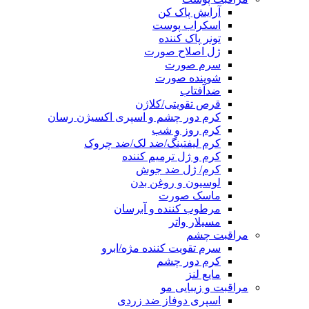
آرایش پاک کن
اسکراب پوست
تونر پاک کننده
ژل اصلاح صورت
سرم صورت
شوینده صورت
ضدآفتاب
قرص تقویتی/کلاژن
کرم دور چشم و اسپری اکسیژن رسان
کرم روز و شب
کرم لیفتینگ/ضد لک/ضد چروک
کرم و ژل ترمیم کننده
کرم/ ژل ضد جوش
لوسیون و روغن بدن
ماسک صورت
مرطوب کننده و آبرسان
مسیلار واتر
مراقبت چشم
سرم تقویت کننده مژه/ابرو
کرم دور چشم
مایع لنز
مراقبت و زیبایی مو
اسپری دوفاز ضد زردی