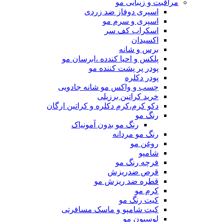
مراقبت و زیبایی مو
اسپری دوفاز ضد زردی
اسپری و سرم مو
اسکراب کف سر
اکسیدان
برس و شانه
پلکس و احیا کندده ،ابرسان مو
پودر پر پشت کننده مو
پودر دکلره
چسب و واکس مو شانه جادویی
خرید کراتین برزیلی
دکو کرم،کرم دکلره و کراتین ارگان
رنگ مو
رنگ مو بدون آمونیاک
رنگ مو مردانه
روغن مو
شامپو
فرچه رنگ مو
قرص ضدریزش
قطره ضد ریزش مو
کرم مو
کیت رنگ مو
کیت شامپو و ماسک مسافرتی
لوسیون مو