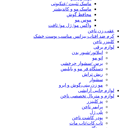
ماسک تثبیت /عنکبوتی
ماسک مو و کاندیشنر
محافظ گوش
موس مو
واکس مو/ ژل مو/ تافت
عقب زن ناخن
کرم ضد افتاب بیزانس مناسب پوست خشک
کلینزر ناخن
لوازم برقی
اپیلاتور/شیور بدن
اتو مو
برس /سشوار چرخشی
دستگاه فر مو و بابلیس
ریش تراش
سشوار
مو زن بینی،گوش و ابرو
لوازم جانبی آرایشی
لوازم و متریال تخصصی ناخن
پد کلینزر
پرایمر ناخن
پلی ژل
پودر کاشت ناخن
تاپ کات/تاپ مات