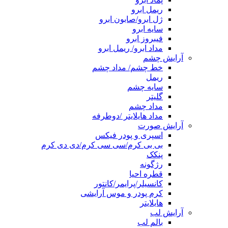
ریمل ابرو
ژل ابرو/صابون ابرو
سایه ابرو
فیبروز ابرو
مداد ابرو/ ریمل ابرو
آرایش چشم
خط چشم/ مداد چشم
ریمل
سایه چشم
گلیتر
مداد چشم
مداد هایلایتر /دوطرفه
آرایش صورت
اسپری و پودر فیکس
بی بی کرم/سی سی کرم/دی دی کرم
پنکک
رژگونه
قطره احیا
کانسیلر/پرایمر/کانتور
کرم پودر و موس آرایشی
هایلایتر
آرایش لب
بالم لب