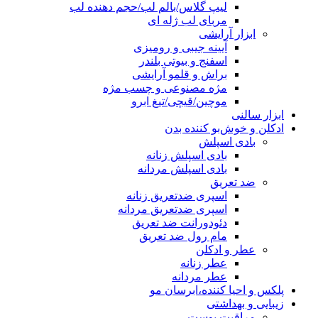
لیپ گلاس/بالم لب/حجم دهنده لب
مربای لب ژله ای
ابزار آرایشی
آیینه جیبی و رومیزی
اسفنج و بیوتی بلندر
براش و قلمو آرایشی
مژه مصنوعی و چسب مژه
موچین/قیچی/تیغ ابرو
ابزار سالنی
ادکلن و خوش‌بو کننده بدن
بادی اسپلش
بادی اسپلش زنانه
بادی اسپلش مردانه
ضد تعریق
اسپری ضدتعریق زنانه
اسپری ضدتعریق مردانه
دئودورانت ضد تعریق
مام رول ضد تعریق
عطر و ادکلن
عطر زنانه
عطر مردانه
پلکس و احیا کننده،ابرسان مو
زیبایی و بهداشتی
مراقبت پوست