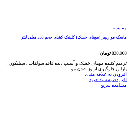
مقایسه
ماسک مو ریپیر (موهای خشک) کلینیک کیندی حجم 550 میلی لیتر
830,000
تومان
ترمیم کننده موهای خشک و آسیب دیده فاقد سولفات , سیلیکون ,
پارابن جلوگیری از وز شدن مو
افزودن به علاقه مندی
افزودن به سبد خرید
مشاهده سریع