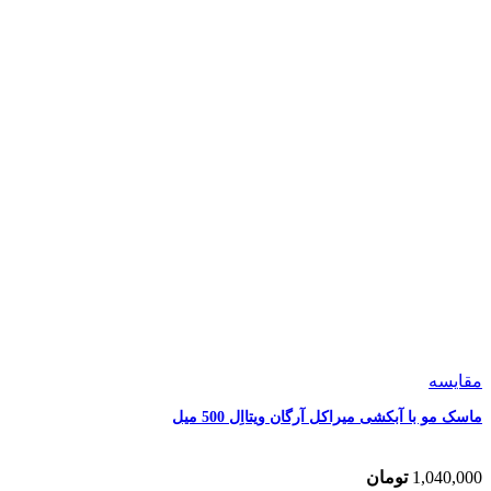
مقایسه
ماسک مو با آبکشی میراکل آرگان ویتااِل 500 میل
1,040,000
تومان