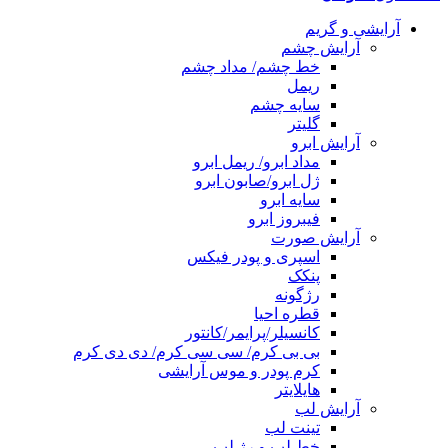
آرایشی و گریم
آرایش چشم
خط چشم/ مداد چشم
ریمل
سایه چشم
گلیتر
آرایش ابرو
مداد ابرو/ ریمل ابرو
ژل ابرو/صابون ابرو
سایه ابرو
فیبروز ابرو
آرایش صورت
اسپری و پودر فیکس
پنکک
رژگونه
قطره احیا
کانسیلر/پرایمر/کانتور
بی بی کرم/ سی سی کرم/ دی دی کرم
کرم پودر و موس آرایشی
هایلایتر
آرایش لب
تینت لب
خط لب و رژ لب