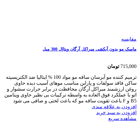
مقایسه
ماسک مو بدون آبکشی میراکل آرگان ویتااِل 300 میل
715,000
تومان
ترمیم کننده مو آبرسان ساقه مو مواد 100 % ایتالیا ضد الکتریسیته
ساکن فاقد سولفات و پارابن مناسب موهای آسیب دیده حاوی
روغن ارزشمند میراکل آرگان محافظت در برابر حرارت سشوار و
اتو با عملکرد فوق العاده به واسطه ترکیبات بی نظیر حاوی ویتامین
B5 و F باعث تقویت ساقه مو که باعث لختی و صافی می شود
افزودن به علاقه مندی
افزودن به سبد خرید
مشاهده سریع