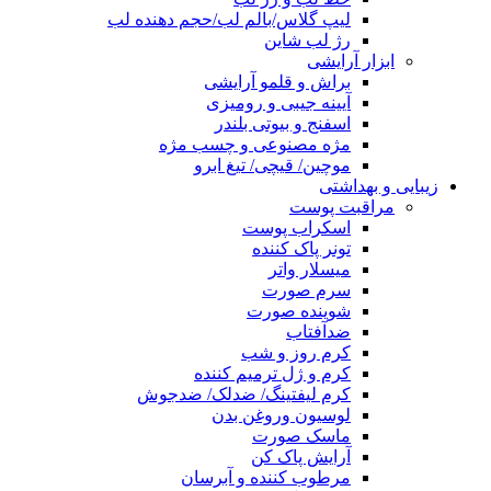
لیپ گلاس/بالم لب/حجم دهنده لب
رژ لب شاین
ابزار آرایشی
براش و قلمو آرایشی
آیینه جیبی و رومیزی
اسفنج و بیوتی بلندر
مژه مصنوعی و چسب مژه
موچین/ قیچی/ تیغ ابرو
زیبایی و بهداشتی
مراقبت پوست
اسکراب پوست
تونر پاک کننده
میسلار واتر
سرم صورت
شوینده صورت
ضدآفتاب
کرم روز و شب
کرم و ژل ترمیم کننده
کرم لیفتینگ/ ضدلک/ ضدجوش
لوسیون وروغن بدن
ماسک صورت
آرایش پاک کن
مرطوب کننده و آبرسان