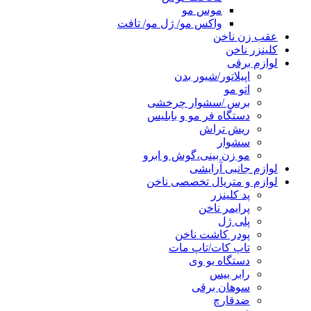
موس مو
واکس مو/ ژل مو/ تافت
عقب زن ناخن
کلینزر ناخن
لوازم برقی
اپیلاتور/شیور بدن
اتو مو
برس /سشوار چرخشی
دستگاه فر مو و بابلیس
ریش تراش
سشوار
مو زن بینی،گوش و ابرو
لوازم جانبی آرایشی
لوازم و متریال تخصصی ناخن
پد کلینزر
پرایمر ناخن
پلی ژل
پودر کاشت ناخن
تاپ کات/تاپ مات
دستگاه یو وی
رابر بیس
سوهان برقی
ضدقارچ