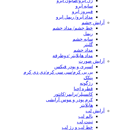
ژل ابرو/صابون ابرو
سایه ابرو
فیبروز ابرو
مداد ابرو/ ریمل ابرو
آرایش چشم
خط چشم/ مداد چشم
ریمل
سایه چشم
گلیتر
مداد چشم
مداد هایلایتر /دوطرفه
آرایش صورت
اسپری و پودر فیکس
بی بی کرم/سی سی کرم/دی دی کرم
پنکک
رژگونه
قطره احیا
کانسیلر/پرایمر/کانتور
کرم پودر و موس آرایشی
هایلایتر
آرایش لب
بالم لب
تینت لب
خط لب و رژ لب