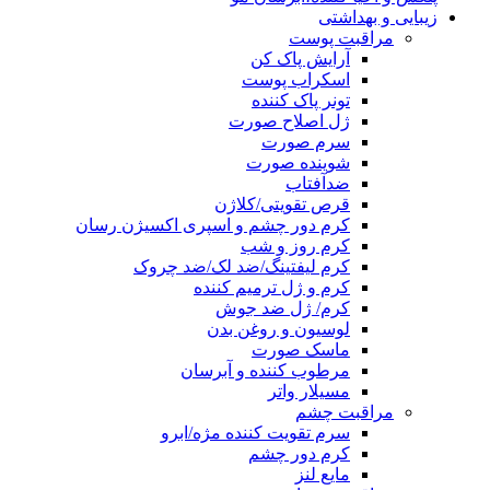
زیبایی و بهداشتی
مراقبت پوست
آرایش پاک کن
اسکراب پوست
تونر پاک کننده
ژل اصلاح صورت
سرم صورت
شوینده صورت
ضدآفتاب
قرص تقویتی/کلاژن
کرم دور چشم و اسپری اکسیژن رسان
کرم روز و شب
کرم لیفتینگ/ضد لک/ضد چروک
کرم و ژل ترمیم کننده
کرم/ ژل ضد جوش
لوسیون و روغن بدن
ماسک صورت
مرطوب کننده و آبرسان
مسیلار واتر
مراقبت چشم
سرم تقویت کننده مژه/ابرو
کرم دور چشم
مایع لنز