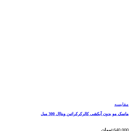
مقایسه
ماسک مو بدون آبکشی کالرکرکراتین ویتااِل 300 میل
640,000
تومان