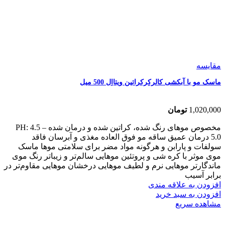
مقایسه
ماسک مو با آبکشی کالرکِرکراتین ویتااِل 500 میل
1,020,000
تومان
مخصوص موهای رنگ شده، کراتین شده و درمان شده PH: 4.5 –
5.0 درمان عمیق ساقه مو فوق العاده مغذی و آبرسان فاقد
سولفات و پارابن و هرگونه مواد مضر برای سلامتی موها ماسک
موی موثر با کره شی و پروتئین موهایی سالم‌تر و زیباتر رنگ موی
ماندگارتر موهایی نرم و لطیف موهایی درخشان موهایی مقاوم‌تر در
برابر آسیب
افزودن به علاقه مندی
افزودن به سبد خرید
مشاهده سریع