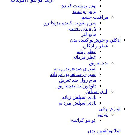
پودر پرپشت کننده
برس و شانه
مراقبت چشم
سرم تقویت کننده مژه/ابرو
کرم دور چشم
مایع لنز
ادکلن و خوش‌بو کننده بدن
عطر و ادکلن
عطر زنانه
عطر مردانه
ضد تعریق
اسپری ضدتعریق زنانه
اسپری ضدتعریق مردانه
مام رول ضد تعریق
دئودورانت ضدتعریق
بادی اسپلش
بادی اسپلش زنانه
بادی اسپلش مردانه
لوازم برقی
اتو مو
اتو مو کراتینه
اپیلاتور/شیور بدن