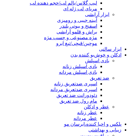
لیپ گلاس/بالم لب/حجم دهنده لب
مربای لب ژله ای
ابزار آرایشی
آیینه جیبی و رومیزی
اسفنج و بیوتی بلندر
براش و قلمو آرایشی
مژه مصنوعی و چسب مژه
موچین/قیچی/تیغ ابرو
ابزار سالنی
ادکلن و خوش‌بو کننده بدن
بادی اسپلش
بادی اسپلش زنانه
بادی اسپلش مردانه
ضد تعریق
اسپری ضدتعریق زنانه
اسپری ضدتعریق مردانه
دئودورانت ضد تعریق
مام رول ضد تعریق
عطر و ادکلن
عطر زنانه
عطر مردانه
پلکس و احیا کننده،ابرسان مو
زیبایی و بهداشتی
مراقبت پوست