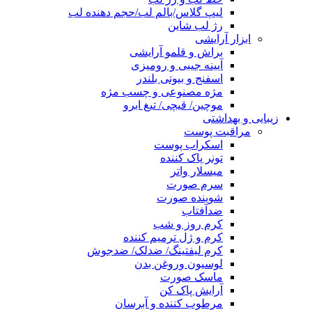
لیپ گلاس/بالم لب/حجم دهنده لب
رژ لب شاین
ابزار آرایشی
براش و قلمو آرایشی
آیینه جیبی و رومیزی
اسفنج و بیوتی بلندر
مژه مصنوعی و چسب مژه
موچین/ قیچی/ تیغ ابرو
زیبایی و بهداشتی
مراقبت پوست
اسکراب پوست
تونر پاک کننده
میسلار واتر
سرم صورت
شوینده صورت
ضدآفتاب
کرم روز و شب
کرم و ژل ترمیم کننده
کرم لیفتینگ/ ضدلک/ ضدجوش
لوسیون وروغن بدن
ماسک صورت
آرایش پاک کن
مرطوب کننده و آبرسان