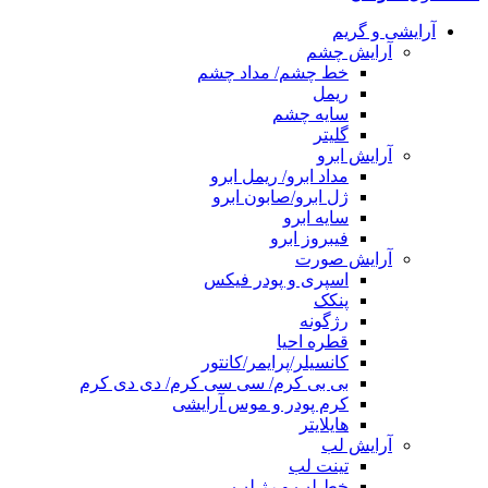
آرایشی و گریم
آرایش چشم
خط چشم/ مداد چشم
ریمل
سایه چشم
گلیتر
آرایش ابرو
مداد ابرو/ ریمل ابرو
ژل ابرو/صابون ابرو
سایه ابرو
فیبروز ابرو
آرایش صورت
اسپری و پودر فیکس
پنکک
رژگونه
قطره احیا
کانسیلر/پرایمر/کانتور
بی بی کرم/ سی سی کرم/ دی دی کرم
کرم پودر و موس آرایشی
هایلایتر
آرایش لب
تینت لب
خط لب و رژ لب