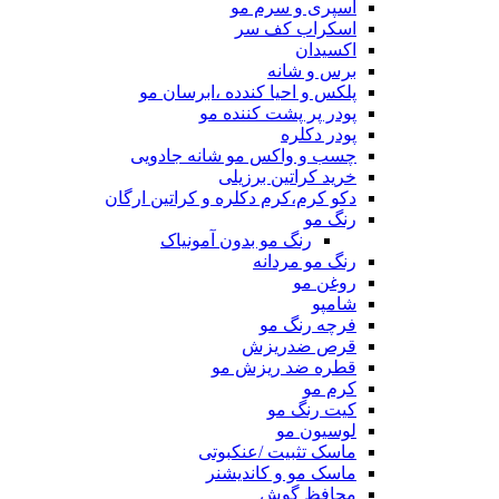
اسپری و سرم مو
اسکراب کف سر
اکسیدان
برس و شانه
پلکس و احیا کندده ،ابرسان مو
پودر پر پشت کننده مو
پودر دکلره
چسب و واکس مو شانه جادویی
خرید کراتین برزیلی
دکو کرم،کرم دکلره و کراتین ارگان
رنگ مو
رنگ مو بدون آمونیاک
رنگ مو مردانه
روغن مو
شامپو
فرچه رنگ مو
قرص ضدریزش
قطره ضد ریزش مو
کرم مو
کیت رنگ مو
لوسیون مو
ماسک تثبیت /عنکبوتی
ماسک مو و کاندیشنر
محافظ گوش