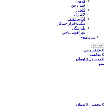
فرمر
قلم ناخن
کلینزر
لاک ژل
لیکوييد ناخن
مگنت/ابزار چندکار
ناخن گیر
نیپر/قیچی ناخن
موس مو
جستجو
0
علاقه مندی
0
مقایسه
0
محصول
0
تومان
منو
0
محصول
0
تومان