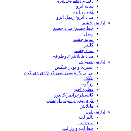
ژل ابرو/صابون ابرو
سایه ابرو
فیبروز ابرو
مداد ابرو/ ریمل ابرو
آرایش چشم
خط چشم/ مداد چشم
ریمل
سایه چشم
گلیتر
مداد چشم
مداد هایلایتر /دوطرفه
آرایش صورت
اسپری و پودر فیکس
بی بی کرم/سی سی کرم/دی دی کرم
پنکک
رژگونه
قطره احیا
کانسیلر/پرایمر/کانتور
کرم پودر و موس آرایشی
هایلایتر
آرایش لب
بالم لب
تینت لب
خط لب و رژ لب