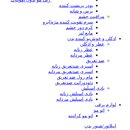
پودر پرپشت کننده
برس و شانه
مراقبت چشم
سرم تقویت کننده مژه/ابرو
کرم دور چشم
مایع لنز
ادکلن و خوش‌بو کننده بدن
عطر و ادکلن
عطر زنانه
عطر مردانه
ضد تعریق
اسپری ضدتعریق زنانه
اسپری ضدتعریق مردانه
مام رول ضد تعریق
دئودورانت ضدتعریق
بادی اسپلش
بادی اسپلش زنانه
بادی اسپلش مردانه
لوازم برقی
اتو مو
اتو مو کراتینه
اپیلاتور/شیور بدن