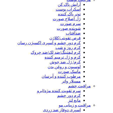
آرایش پاک کن
اسکراب پوست
تونر پاک کننده
ژل اصلاح صورت
سرم صورت
شوینده صورت
ضدآفتاب
قرص تقویتی/کلاژن
کرم دور چشم و اسپری اکسیژن رسان
کرم روز و شب
کرم لیفتینگ/ضد لک/ضد چروک
کرم و ژل ترمیم کننده
کرم/ ژل ضد جوش
لوسیون و روغن بدن
ماسک صورت
مرطوب کننده و آبرسان
مسیلار واتر
مراقبت چشم
سرم تقویت کننده مژه/ابرو
کرم دور چشم
مایع لنز
مراقبت و زیبایی مو
اسپری دوفاز ضد زردی