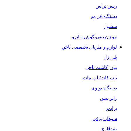
ریش تراش
دستگاه فر مو
سشوار
مو زن بینی،گوش و ابرو
لوازم و متریال تخصصی ناخن
پلی ژل
پودر کاشت ناخن
تاپ کات/تاپ مات
دستگاه یو وی
رابر بیس
پرایمر
سوهان برقی
ضدقارچ