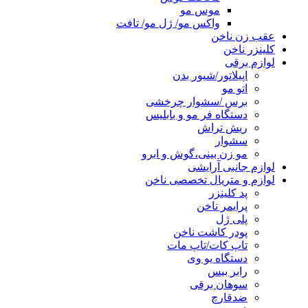
موس مو
واکس مو/ ژل مو/ تافت
عقب زن ناخن
کلینزر ناخن
لوازم برقی
اپیلاتور/شیور بدن
اتو مو
برس /سشوار چرخشی
دستگاه فر مو و بابلیس
ریش تراش
سشوار
مو زن بینی،گوش و ابرو
لوازم جانبی آرایشی
لوازم و متریال تخصصی ناخن
پد کلینزر
پرایمر ناخن
پلی ژل
پودر کاشت ناخن
تاپ کات/تاپ مات
دستگاه یو وی
رابر بیس
سوهان برقی
ضدقارچ