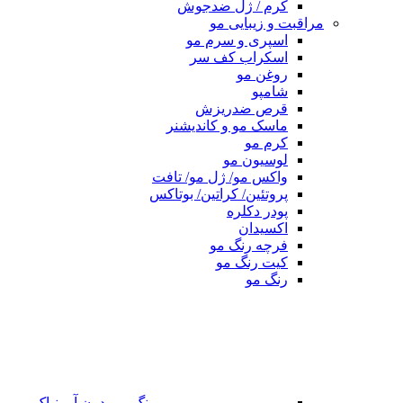
کرم / ژل ضدجوش
مراقبت و زیبایی مو
اسپری و سرم مو
اسکراب کف سر
روغن مو
شامپو
قرص ضدریزش
ماسک مو و کاندیشنر
کرم مو
لوسیون مو
واکس مو/ ژل مو/ تافت
پروتئین/ کراتین/ بوتاکس
پودر دکلره
اکسیدان
فرچه رنگ مو
کیت رنگ مو
رنگ مو
رنگ مو بدون آمونیاک