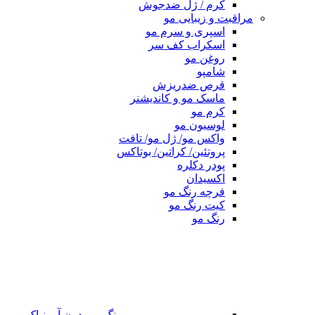
کرم / ژل ضدجوش
مراقبت و زیبایی مو
اسپری و سرم مو
اسکراب کف سر
روغن مو
شامپو
قرص ضدریزش
ماسک مو و کاندیشنر
کرم مو
لوسیون مو
واکس مو/ ژل مو/ تافت
پروتئین/ کراتین/ بوتاکس
پودر دکلره
اکسیدان
فرچه رنگ مو
کیت رنگ مو
رنگ مو
رنگ مو بدون آمونیاک