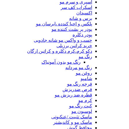
اسپری و سرم مو
اسکراب کف سر
اکسیدان
برس و شانه
پلکس و احیا کندده ،ابرسان مو
پودر پر پشت کننده مو
پودر دکلره
چسب و واکس مو شانه جادویی
خرید کراتین برزیلی
دکو کرم،کرم دکلره و کراتین ارگان
رنگ مو
رنگ مو بدون آمونیاک
رنگ مو مردانه
روغن مو
شامپو
فرچه رنگ مو
قرص ضدریزش
قطره ضد ریزش مو
کرم مو
کیت رنگ مو
لوسیون مو
ماسک تثبیت /عنکبوتی
ماسک مو و کاندیشنر
محافظ گوش