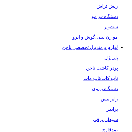
ریش تراش
دستگاه فر مو
سشوار
مو زن بینی،گوش و ابرو
لوازم و متریال تخصصی ناخن
پلی ژل
پودر کاشت ناخن
تاپ کات/تاپ مات
دستگاه یو وی
رابر بیس
پرایمر
سوهان برقی
ضدقارچ