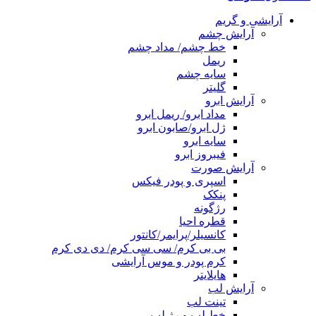
آرایشی و گریم
آرایش چشم
خط چشم/ مداد چشم
ریمل
سایه چشم
گلیتر
آرایش ابرو
مداد ابرو/ ریمل ابرو
ژل ابرو/صابون ابرو
سایه ابرو
فیبروز ابرو
آرایش صورت
اسپری و پودر فیکس
پنکک
رژگونه
قطره احیا
کانسیلر/پرایمر/کانتور
بی بی کرم/ سی سی کرم/ دی دی کرم
کرم پودر و موس آرایشی
هایلایتر
آرایش لب
تینت لب
خط لب و رژ لب