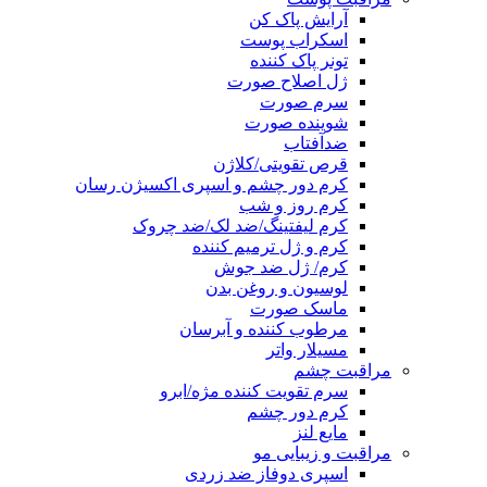
آرایش پاک کن
اسکراب پوست
تونر پاک کننده
ژل اصلاح صورت
سرم صورت
شوینده صورت
ضدآفتاب
قرص تقویتی/کلاژن
کرم دور چشم و اسپری اکسیژن رسان
کرم روز و شب
کرم لیفتینگ/ضد لک/ضد چروک
کرم و ژل ترمیم کننده
کرم/ ژل ضد جوش
لوسیون و روغن بدن
ماسک صورت
مرطوب کننده و آبرسان
مسیلار واتر
مراقبت چشم
سرم تقویت کننده مژه/ابرو
کرم دور چشم
مایع لنز
مراقبت و زیبایی مو
اسپری دوفاز ضد زردی