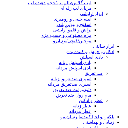
لیپ گلاس/بالم لب/حجم دهنده لب
مربای لب ژله ای
ابزار آرایشی
آیینه جیبی و رومیزی
اسفنج و بیوتی بلندر
براش و قلمو آرایشی
مژه مصنوعی و چسب مژه
موچین/قیچی/تیغ ابرو
ابزار سالنی
ادکلن و خوش‌بو کننده بدن
بادی اسپلش
بادی اسپلش زنانه
بادی اسپلش مردانه
ضد تعریق
اسپری ضدتعریق زنانه
اسپری ضدتعریق مردانه
دئودورانت ضد تعریق
مام رول ضد تعریق
عطر و ادکلن
عطر زنانه
عطر مردانه
پلکس و احیا کننده،ابرسان مو
زیبایی و بهداشتی
مراقبت پوست