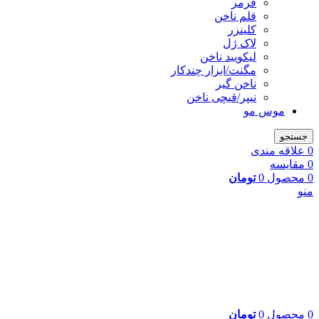
فرمر
قلم ناخن
کلینزر
لاک ژل
لیکوييد ناخن
مگنت/ابزار چندکار
ناخن گیر
نیپر/قیچی ناخن
موس مو
جستجو
0
علاقه مندی
0
مقایسه
0
محصول
0
تومان
منو
0
محصول
0
تومان