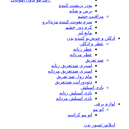
پودر پرپشت کننده
برس و شانه
مراقبت چشم
سرم تقویت کننده مژه/ابرو
کرم دور چشم
مایع لنز
ادکلن و خوش‌بو کننده بدن
عطر و ادکلن
عطر زنانه
عطر مردانه
ضد تعریق
اسپری ضدتعریق زنانه
اسپری ضدتعریق مردانه
مام رول ضد تعریق
دئودورانت ضدتعریق
بادی اسپلش
بادی اسپلش زنانه
بادی اسپلش مردانه
لوازم برقی
اتو مو
اتو مو کراتینه
اپیلاتور/شیور بدن