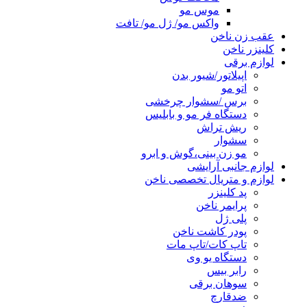
موس مو
واکس مو/ ژل مو/ تافت
عقب زن ناخن
کلینزر ناخن
لوازم برقی
اپیلاتور/شیور بدن
اتو مو
برس /سشوار چرخشی
دستگاه فر مو و بابلیس
ریش تراش
سشوار
مو زن بینی،گوش و ابرو
لوازم جانبی آرایشی
لوازم و متریال تخصصی ناخن
پد کلینزر
پرایمر ناخن
پلی ژل
پودر کاشت ناخن
تاپ کات/تاپ مات
دستگاه یو وی
رابر بیس
سوهان برقی
ضدقارچ