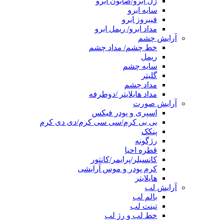
ژل ابرو/صابون ابرو
سایه ابرو
فیبروز ابرو
مداد ابرو/ ریمل ابرو
آرایش چشم
خط چشم/ مداد چشم
ریمل
سایه چشم
گلیتر
مداد چشم
مداد هایلایتر /دوطرفه
آرایش صورت
اسپری و پودر فیکس
بی بی کرم/سی سی کرم/دی دی کرم
پنکک
رژگونه
قطره احیا
کانسیلر/پرایمر/کانتور
کرم پودر و موس آرایشی
هایلایتر
آرایش لب
بالم لب
تینت لب
خط لب و رژ لب