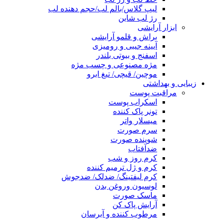
لیپ گلاس/بالم لب/حجم دهنده لب
رژ لب شاین
ابزار آرایشی
براش و قلمو آرایشی
آیینه جیبی و رومیزی
اسفنج و بیوتی بلندر
مژه مصنوعی و چسب مژه
موچین/ قیچی/ تیغ ابرو
زیبایی و بهداشتی
مراقبت پوست
اسکراب پوست
تونر پاک کننده
میسلار واتر
سرم صورت
شوینده صورت
ضدآفتاب
کرم روز و شب
کرم و ژل ترمیم کننده
کرم لیفتینگ/ ضدلک/ ضدجوش
لوسیون وروغن بدن
ماسک صورت
آرایش پاک کن
مرطوب کننده و آبرسان