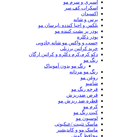
اسپری و سرم مو
اسکراب کف سر
اکسیدان
برس و شانه
پلکس و احیا کندده ،ابرسان مو
پودر پر پشت کننده مو
پودر دکلره
چسب و واکس مو شانه جادویی
خرید کراتین برزیلی
دکو کرم،کرم دکلره و کراتین ارگان
رنگ مو
رنگ مو بدون آمونیاک
رنگ مو مردانه
روغن مو
شامپو
فرچه رنگ مو
قرص ضدریزش
قطره ضد ریزش مو
کرم مو
کیت رنگ مو
لوسیون مو
ماسک تثبیت /عنکبوتی
ماسک مو و کاندیشنر
محافظ گوش