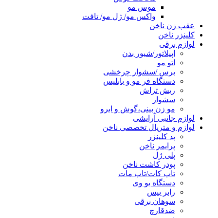
موس مو
واکس مو/ ژل مو/ تافت
عقب زن ناخن
کلینزر ناخن
لوازم برقی
اپیلاتور/شیور بدن
اتو مو
برس /سشوار چرخشی
دستگاه فر مو و بابلیس
ریش تراش
سشوار
مو زن بینی،گوش و ابرو
لوازم جانبی آرایشی
لوازم و متریال تخصصی ناخن
پد کلینزر
پرایمر ناخن
پلی ژل
پودر کاشت ناخن
تاپ کات/تاپ مات
دستگاه یو وی
رابر بیس
سوهان برقی
ضدقارچ