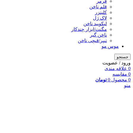
فرمر
قلم ناخن
کلینزر
لاک ژل
لیکوييد ناخن
مگنت/ابزار چندکار
ناخن گیر
نیپر/قیچی ناخن
موس مو
جستجو
ورود / عضویت
0
علاقه مندی
0
مقایسه
0
محصول
0
تومان
منو