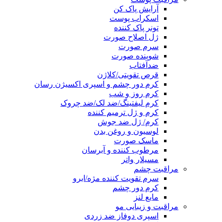
آرایش پاک کن
اسکراب پوست
تونر پاک کننده
ژل اصلاح صورت
سرم صورت
شوینده صورت
ضدآفتاب
قرص تقویتی/کلاژن
کرم دور چشم و اسپری اکسیژن رسان
کرم روز و شب
کرم لیفتینگ/ضد لک/ضد چروک
کرم و ژل ترمیم کننده
کرم/ ژل ضد جوش
لوسیون و روغن بدن
ماسک صورت
مرطوب کننده و آبرسان
مسیلار واتر
مراقبت چشم
سرم تقویت کننده مژه/ابرو
کرم دور چشم
مایع لنز
مراقبت و زیبایی مو
اسپری دوفاز ضد زردی