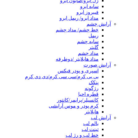
ژل ابرو/صابون ابرو
سایه ابرو
فیبروز ابرو
مداد ابرو/ ریمل ابرو
آرایش چشم
خط چشم/ مداد چشم
ریمل
سایه چشم
گلیتر
مداد چشم
مداد هایلایتر /دوطرفه
آرایش صورت
اسپری و پودر فیکس
بی بی کرم/سی سی کرم/دی دی کرم
پنکک
رژگونه
قطره احیا
کانسیلر/پرایمر/کانتور
کرم پودر و موس آرایشی
هایلایتر
آرایش لب
بالم لب
تینت لب
خط لب و رژ لب