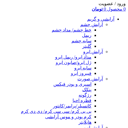
ورود / عضویت
0
محصول
0
تومان
آرایشی و گریم
آرایش چشم
خط چشم/ مداد چشم
ریمل
سایه چشم
گلیتر
آرایش ابرو
مداد ابرو/ ریمل ابرو
ژل ابرو/صابون ابرو
سایه ابرو
فیبروز ابرو
آرایش صورت
اسپری و پودر فیکس
پنکک
رژگونه
قطره احیا
کانسیلر/پرایمر/کانتور
بی بی کرم/ سی سی کرم/ دی دی کرم
کرم پودر و موس آرایشی
هایلایتر
آرایش لب