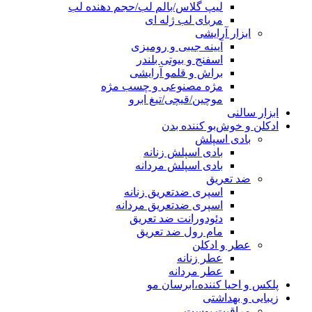
لیپ گلاس/بالم لب/حجم دهنده لب
مربای لب ژله ای
ابزار آرایشی
آیینه جیبی و رومیزی
اسفنج و بیوتی بلندر
براش و قلمو آرایشی
مژه مصنوعی و چسب مژه
موچین/قیچی/تیغ ابرو
ابزار سالنی
ادکلن و خوش‌بو کننده بدن
بادی اسپلش
بادی اسپلش زنانه
بادی اسپلش مردانه
ضد تعریق
اسپری ضدتعریق زنانه
اسپری ضدتعریق مردانه
دئودورانت ضد تعریق
مام رول ضد تعریق
عطر و ادکلن
عطر زنانه
عطر مردانه
پلکس و احیا کننده،ابرسان مو
زیبایی و بهداشتی
مراقبت پوست