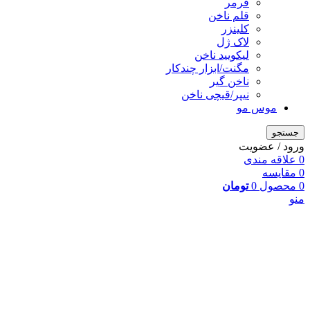
فرمر
قلم ناخن
کلینزر
لاک ژل
لیکوييد ناخن
مگنت/ابزار چندکار
ناخن گیر
نیپر/قیچی ناخن
موس مو
جستجو
ورود / عضویت
0
علاقه مندی
0
مقایسه
0
محصول
0
تومان
منو