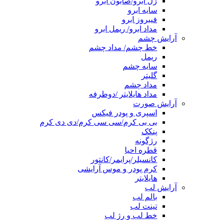
ژل ابرو/صابون ابرو
سایه ابرو
فیبروز ابرو
مداد ابرو/ ریمل ابرو
آرایش چشم
خط چشم/ مداد چشم
ریمل
سایه چشم
گلیتر
مداد چشم
مداد هایلایتر /دوطرفه
آرایش صورت
اسپری و پودر فیکس
بی بی کرم/سی سی کرم/دی دی کرم
پنکک
رژگونه
قطره احیا
کانسیلر/پرایمر/کانتور
کرم پودر و موس آرایشی
هایلایتر
آرایش لب
بالم لب
تینت لب
خط لب و رژ لب