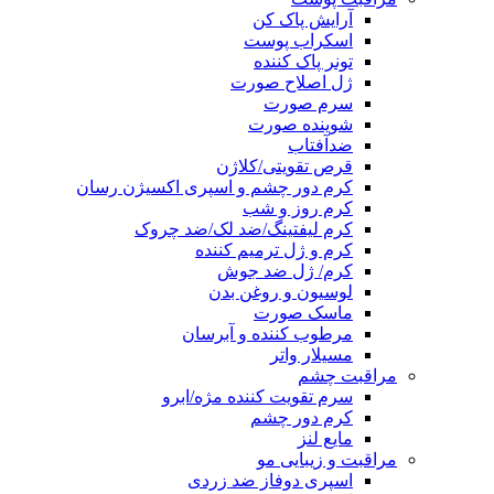
آرایش پاک کن
اسکراب پوست
تونر پاک کننده
ژل اصلاح صورت
سرم صورت
شوینده صورت
ضدآفتاب
قرص تقویتی/کلاژن
کرم دور چشم و اسپری اکسیژن رسان
کرم روز و شب
کرم لیفتینگ/ضد لک/ضد چروک
کرم و ژل ترمیم کننده
کرم/ ژل ضد جوش
لوسیون و روغن بدن
ماسک صورت
مرطوب کننده و آبرسان
مسیلار واتر
مراقبت چشم
سرم تقویت کننده مژه/ابرو
کرم دور چشم
مایع لنز
مراقبت و زیبایی مو
اسپری دوفاز ضد زردی