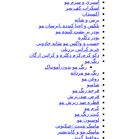
اسپری و سرم مو
اسکراب کف سر
اکسیدان
برس و شانه
پلکس و احیا کندده ،ابرسان مو
پودر پر پشت کننده مو
پودر دکلره
چسب و واکس مو شانه جادویی
خرید کراتین برزیلی
دکو کرم،کرم دکلره و کراتین ارگان
رنگ مو
رنگ مو بدون آمونیاک
رنگ مو مردانه
روغن مو
شامپو
فرچه رنگ مو
قرص ضدریزش
قطره ضد ریزش مو
کرم مو
کیت رنگ مو
لوسیون مو
ماسک تثبیت /عنکبوتی
ماسک مو و کاندیشنر
محافظ گوش