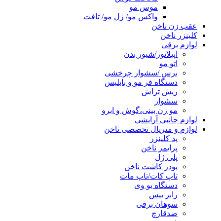
موس مو
واکس مو/ ژل مو/ تافت
عقب زن ناخن
کلینزر ناخن
لوازم برقی
اپیلاتور/شیور بدن
اتو مو
برس /سشوار چرخشی
دستگاه فر مو و بابلیس
ریش تراش
سشوار
مو زن بینی،گوش و ابرو
لوازم جانبی آرایشی
لوازم و متریال تخصصی ناخن
پد کلینزر
پرایمر ناخن
پلی ژل
پودر کاشت ناخن
تاپ کات/تاپ مات
دستگاه یو وی
رابر بیس
سوهان برقی
ضدقارچ