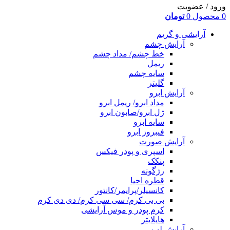
ورود / عضویت
0
محصول
0
تومان
آرایشی و گریم
آرایش چشم
خط چشم/ مداد چشم
ریمل
سایه چشم
گلیتر
آرایش ابرو
مداد ابرو/ ریمل ابرو
ژل ابرو/صابون ابرو
سایه ابرو
فیبروز ابرو
آرایش صورت
اسپری و پودر فیکس
پنکک
رژگونه
قطره احیا
کانسیلر/پرایمر/کانتور
بی بی کرم/ سی سی کرم/ دی دی کرم
کرم پودر و موس آرایشی
هایلایتر
آرایش لب