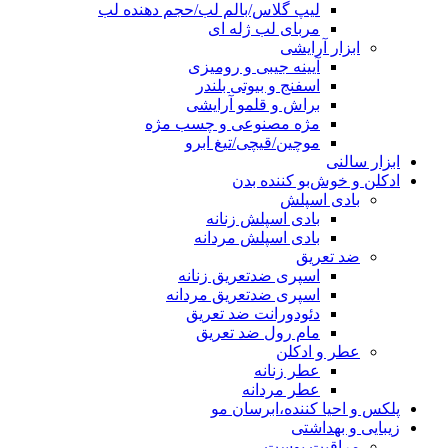
لیپ گلاس/بالم لب/حجم دهنده لب
مربای لب ژله ای
ابزار آرایشی
آیینه جیبی و رومیزی
اسفنج و بیوتی بلندر
براش و قلمو آرایشی
مژه مصنوعی و چسب مژه
موچین/قیچی/تیغ ابرو
ابزار سالنی
ادکلن و خوش‌بو کننده بدن
بادی اسپلش
بادی اسپلش زنانه
بادی اسپلش مردانه
ضد تعریق
اسپری ضدتعریق زنانه
اسپری ضدتعریق مردانه
دئودورانت ضد تعریق
مام رول ضد تعریق
عطر و ادکلن
عطر زنانه
عطر مردانه
پلکس و احیا کننده،ابرسان مو
زیبایی و بهداشتی
مراقبت پوست