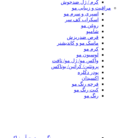
کرم / ژل ضدجوش
مراقبت و زیبایی مو
اسپری و سرم مو
اسکراب کف سر
روغن مو
شامپو
قرص ضدریزش
ماسک مو و کاندیشنر
کرم مو
لوسیون مو
واکس مو/ ژل مو/ تافت
پروتئین/ کراتین/ بوتاکس
پودر دکلره
اکسیدان
فرچه رنگ مو
کیت رنگ مو
رنگ مو
رنگ مو بدون آمونیاک