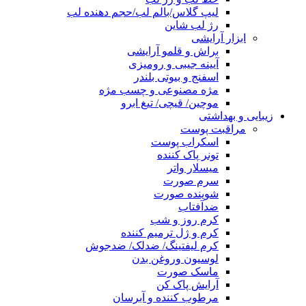
لیپ گلاس/بالم لب/حجم دهنده لب
رژ لب شاین
ابزار آرایشی
براش و قلمو آرایشی
آیینه جیبی و رومیزی
اسفنج و بیوتی بلندر
مژه مصنوعی و چسب مژه
موچین/ قیچی/ تیغ ابرو
زیبایی و بهداشتی
مراقبت پوست
اسکراب پوست
تونر پاک کننده
میسلار واتر
سرم صورت
شوینده صورت
ضدآفتاب
کرم روز و شب
کرم و ژل ترمیم کننده
کرم لیفتینگ/ ضدلک/ ضدجوش
لوسیون وروغن بدن
ماسک صورت
آرایش پاک کن
مرطوب کننده و آبرسان