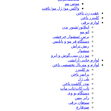
موس مو
واکس مو/ ژل مو/ تافت
عقب زن ناخن
کلینزر ناخن
لوازم برقی
اپیلاتور/شیور بدن
اتو مو
برس /سشوار چرخشی
دستگاه فر مو و بابلیس
ریش تراش
سشوار
مو زن بینی،گوش و ابرو
لوازم جانبی آرایشی
لوازم و متریال تخصصی ناخن
پد کلینزر
پرایمر ناخن
پلی ژل
پودر کاشت ناخن
تاپ کات/تاپ مات
دستگاه یو وی
رابر بیس
سوهان برقی
ضدقارچ