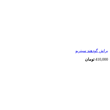
براش گودهند سیتریو
410,000
تومان
بزرگنمایی تصویر