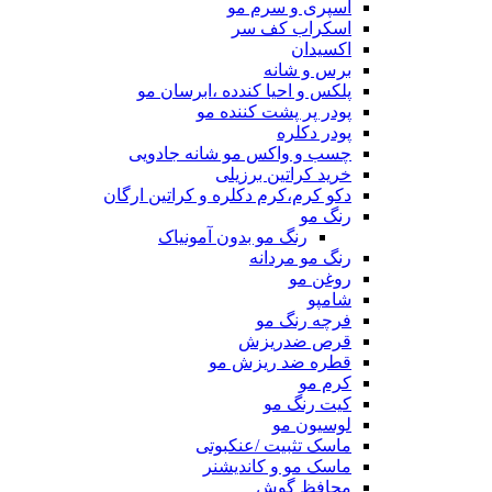
اسپری و سرم مو
اسکراب کف سر
اکسیدان
برس و شانه
پلکس و احیا کندده ،ابرسان مو
پودر پر پشت کننده مو
پودر دکلره
چسب و واکس مو شانه جادویی
خرید کراتین برزیلی
دکو کرم،کرم دکلره و کراتین ارگان
رنگ مو
رنگ مو بدون آمونیاک
رنگ مو مردانه
روغن مو
شامپو
فرچه رنگ مو
قرص ضدریزش
قطره ضد ریزش مو
کرم مو
کیت رنگ مو
لوسیون مو
ماسک تثبیت /عنکبوتی
ماسک مو و کاندیشنر
محافظ گوش