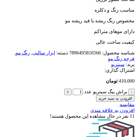
مناسب رنگ و دکلره
مخصوص رنگ ریشه یا فید ریشه مو
دارای موهای متراکم
کیفیت ساخت عالی
شناسه محصول:
7896495816566
دسته:
ابزار سالنی
,
رنگ مو
,
فرچه رنگ مو
برند:
سیتریو
اشتراک گذاری:
410,000
تومان
براش بیگ سیتریو عدد
افزودن به سبد خرید
مقایسه
افزودن به علاقه مندی
11
نفر در حال مشاهده این محصول هستند!