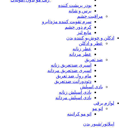
پودر پرپشت کننده
برس و شانه
مراقبت چشم
سرم تقویت کننده مژه/ابرو
کرم دور چشم
مایع لنز
ادکلن و خوش‌بو کننده بدن
عطر و ادکلن
عطر زنانه
عطر مردانه
ضد تعریق
اسپری ضدتعریق زنانه
اسپری ضدتعریق مردانه
مام رول ضد تعریق
دئودورانت ضدتعریق
بادی اسپلش
بادی اسپلش زنانه
بادی اسپلش مردانه
لوازم برقی
اتو مو
اتو مو کراتینه
اپیلاتور/شیور بدن