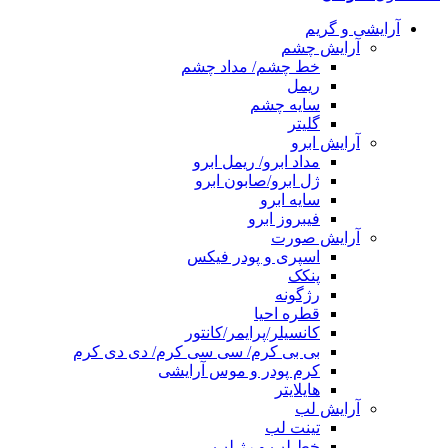
آرایشی و گریم
آرایش چشم
خط چشم/ مداد چشم
ریمل
سایه چشم
گلیتر
آرایش ابرو
مداد ابرو/ ریمل ابرو
ژل ابرو/صابون ابرو
سایه ابرو
فیبروز ابرو
آرایش صورت
اسپری و پودر فیکس
پنکک
رژگونه
قطره احیا
کانسیلر/پرایمر/کانتور
بی بی کرم/ سی سی کرم/ دی دی کرم
کرم پودر و موس آرایشی
هایلایتر
آرایش لب
تینت لب
خط لب و رژ لب