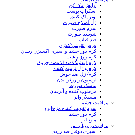
آرایش پاک کن
اسکراب پوست
تونر پاک کننده
ژل اصلاح صورت
سرم صورت
شوینده صورت
ضدآفتاب
قرص تقویتی/کلاژن
کرم دور چشم و اسپری اکسیژن رسان
کرم روز و شب
کرم لیفتینگ/ضد لک/ضد چروک
کرم و ژل ترمیم کننده
کرم/ ژل ضد جوش
لوسیون و روغن بدن
ماسک صورت
مرطوب کننده و آبرسان
مسیلار واتر
مراقبت چشم
سرم تقویت کننده مژه/ابرو
کرم دور چشم
مایع لنز
مراقبت و زیبایی مو
اسپری دوفاز ضد زردی