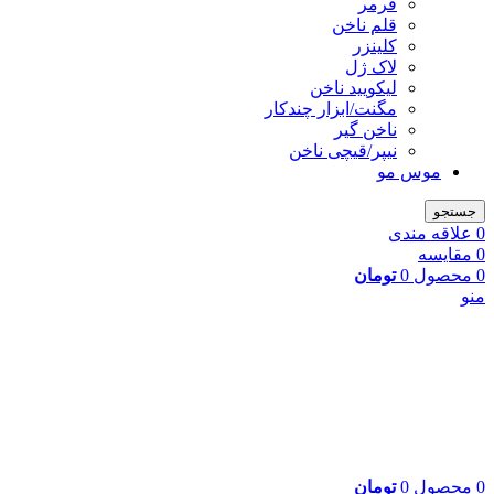
فرمر
قلم ناخن
کلینزر
لاک ژل
لیکوييد ناخن
مگنت/ابزار چندکار
ناخن گیر
نیپر/قیچی ناخن
موس مو
جستجو
0
علاقه مندی
0
مقایسه
0
محصول
0
تومان
منو
0
محصول
0
تومان