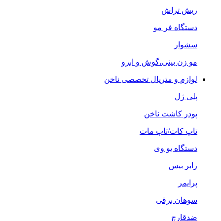
ریش تراش
دستگاه فر مو
سشوار
مو زن بینی،گوش و ابرو
لوازم و متریال تخصصی ناخن
پلی ژل
پودر کاشت ناخن
تاپ کات/تاپ مات
دستگاه یو وی
رابر بیس
پرایمر
سوهان برقی
ضدقارچ