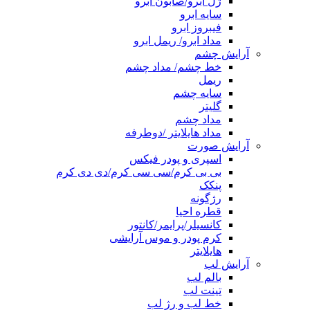
ژل ابرو/صابون ابرو
سایه ابرو
فیبروز ابرو
مداد ابرو/ ریمل ابرو
آرایش چشم
خط چشم/ مداد چشم
ریمل
سایه چشم
گلیتر
مداد چشم
مداد هایلایتر /دوطرفه
آرایش صورت
اسپری و پودر فیکس
بی بی کرم/سی سی کرم/دی دی کرم
پنکک
رژگونه
قطره احیا
کانسیلر/پرایمر/کانتور
کرم پودر و موس آرایشی
هایلایتر
آرایش لب
بالم لب
تینت لب
خط لب و رژ لب