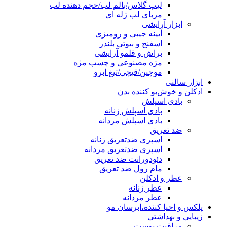
لیپ گلاس/بالم لب/حجم دهنده لب
مربای لب ژله ای
ابزار آرایشی
آیینه جیبی و رومیزی
اسفنج و بیوتی بلندر
براش و قلمو آرایشی
مژه مصنوعی و چسب مژه
موچین/قیچی/تیغ ابرو
ابزار سالنی
ادکلن و خوش‌بو کننده بدن
بادی اسپلش
بادی اسپلش زنانه
بادی اسپلش مردانه
ضد تعریق
اسپری ضدتعریق زنانه
اسپری ضدتعریق مردانه
دئودورانت ضد تعریق
مام رول ضد تعریق
عطر و ادکلن
عطر زنانه
عطر مردانه
پلکس و احیا کننده،ابرسان مو
زیبایی و بهداشتی
مراقبت پوست