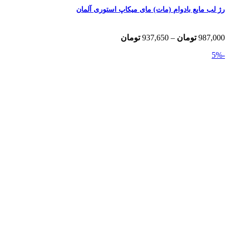
رژ لب مایع بادوام (مات) مای میکاپ استوری آلمان
Price
987,000
تومان
–
937,650
تومان
range:
-5%
937,650 تومان
through
987,000 تومان