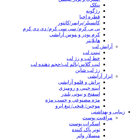
پنکک
رژگونه
قطره احیا
کانسیلر/پرایمر/کانتور
بی بی کرم/ سی سی کرم/ دی دی کرم
کرم پودر و موس آرایشی
هایلایتر
آرایش لب
تینت لب
خط لب و رژ لب
لیپ گلاس/بالم لب/حجم دهنده لب
رژ لب شاین
ابزار آرایشی
براش و قلمو آرایشی
آیینه جیبی و رومیزی
اسفنج و بیوتی بلندر
مژه مصنوعی و چسب مژه
موچین/ قیچی/ تیغ ابرو
زیبایی و بهداشتی
مراقبت پوست
اسکراب پوست
تونر پاک کننده
میسلار واتر