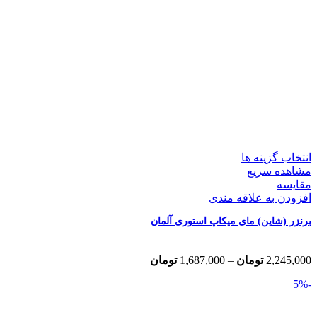
انتخاب گزینه ها
مشاهده سریع
مقایسه
افزودن به علاقه مندی
برنزر (شاین) مای میکاپ استوری آلمان
Price
2,245,000
تومان
–
1,687,000
تومان
range:
-5%
1,687,000 تومان
through
2,245,000 تومان