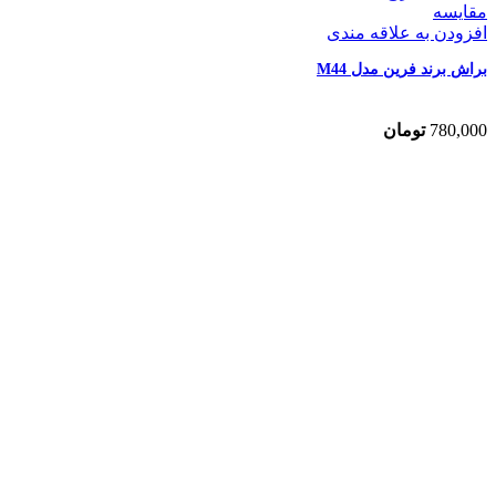
مقایسه
افزودن به علاقه مندی
براش برند فرین مدل M44
780,000
تومان