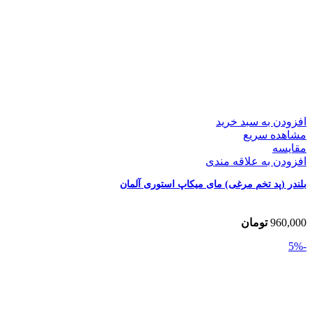
افزودن به سبد خرید
مشاهده سریع
مقایسه
افزودن به علاقه مندی
بلندر (پد تخم مرغی) مای میکاپ استوری آلمان
960,000
تومان
-5%