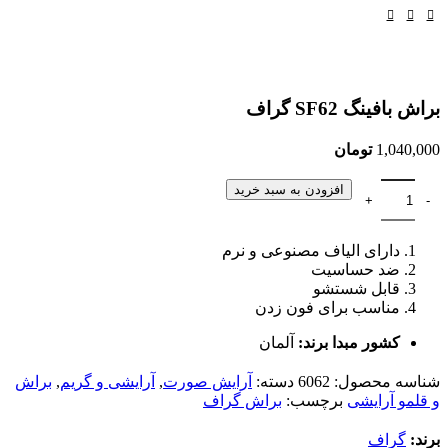
براش بافینگ SF62 گراف
1,040,000
تومان
افزودن به سبد خرید
دارای الیاف مصنوعی و نرم
ضد حساسیت
قابل شستشو
مناسب برای فون زدن
کشور مبدا برند:
آلمان
شناسه محصول:
6062
دسته:
آرایش صورت
,
آرایشی و گریم
,
براش
و قلمو آرایشی
برچسب:
براش گراف
برند:
گراف