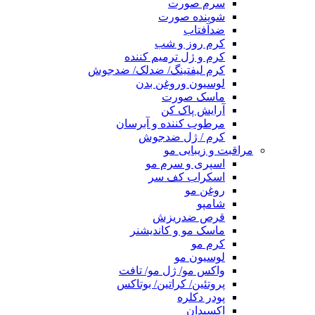
سرم صورت
شوینده صورت
ضدآفتاب
کرم روز و شب
کرم و ژل ترمیم کننده
کرم لیفتینگ/ ضدلک/ ضدجوش
لوسیون وروغن بدن
ماسک صورت
آرایش پاک کن
مرطوب کننده و آبرسان
کرم / ژل ضدجوش
مراقبت و زیبایی مو
اسپری و سرم مو
اسکراب کف سر
روغن مو
شامپو
قرص ضدریزش
ماسک مو و کاندیشنر
کرم مو
لوسیون مو
واکس مو/ ژل مو/ تافت
پروتئین/ کراتین/ بوتاکس
پودر دکلره
اکسیدان