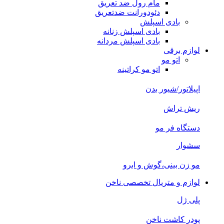
مام رول ضد تعریق
دئودورانت ضدتعریق
بادی اسپلش
بادی اسپلش زنانه
بادی اسپلش مردانه
لوازم برقی
اتو مو
اتو مو کراتینه
اپیلاتور/شیور بدن
ریش تراش
دستگاه فر مو
سشوار
مو زن بینی،گوش و ابرو
لوازم و متریال تخصصی ناخن
پلی ژل
پودر کاشت ناخن