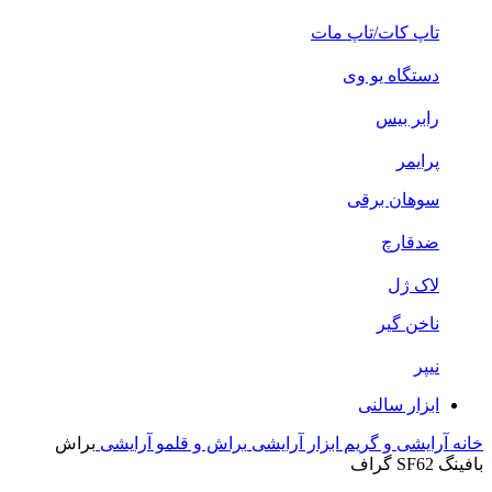
تاپ کات/تاپ مات
دستگاه یو وی
رابر بیس
پرایمر
سوهان برقی
ضدقارچ
لاک ژل
ناخن گیر
نیپر
ابزار سالنی
خانه
آرایشی و گریم
ابزار آرایشی
براش و قلمو آرایشی
براش
بافینگ SF62 گراف