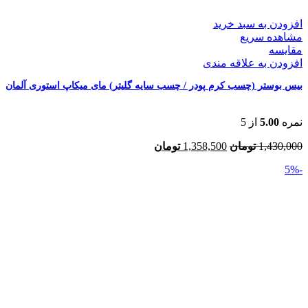
افزودن به سبد خرید
مشاهده سریع
مقایسه
افزودن به علاقه مندی
بیس بوستر (چسب کرم پودر / چسب سایه گلیتر) مای میکاپ استوری آلمان
نمره
5.00
از 5
قیمت
قیمت
1,430,000
تومان
1,358,500
تومان
اصلی:
فعلی:
-5%
1,430,000 تومان
1,358,500 تومان.
بود.