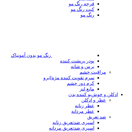
فرچه رنگ مو
کیت رنگ مو
رنگ مو
رنگ مو بدون آمونیاک
پودر پرپشت کننده
برس و شانه
مراقبت چشم
سرم تقویت کننده مژه/ابرو
کرم دور چشم
مایع لنز
ادکلن و خوش‌بو کننده بدن
عطر و ادکلن
عطر زنانه
عطر مردانه
ضد تعریق
اسپری ضدتعریق زنانه
اسپری ضدتعریق مردانه