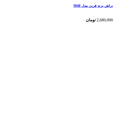
براش برند فرین مدل M40
2,680,000
تومان