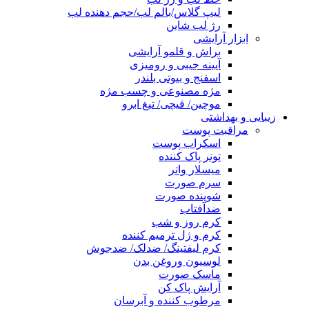
لیپ گلاس/بالم لب/حجم دهنده لب
رژ لب شاین
ابزار آرایشی
براش و قلمو آرایشی
آیینه جیبی و رومیزی
اسفنج و بیوتی بلندر
مژه مصنوعی و چسب مژه
موچین/ قیچی/ تیغ ابرو
زیبایی و بهداشتی
مراقبت پوست
اسکراب پوست
تونر پاک کننده
میسلار واتر
سرم صورت
شوینده صورت
ضدآفتاب
کرم روز و شب
کرم و ژل ترمیم کننده
کرم لیفتینگ/ ضدلک/ ضدجوش
لوسیون وروغن بدن
ماسک صورت
آرایش پاک کن
مرطوب کننده و آبرسان