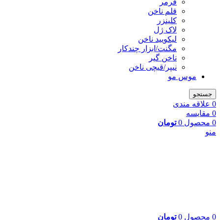
فرمر
قلم ناخن
کلینزر
لاک ژل
لیکوييد ناخن
مگنت/ابزار چندکار
ناخن گیر
نیپر/قیچی ناخن
موس مو
جستجو
0
علاقه مندی
0
مقایسه
0
محصول
0
تومان
منو
0
محصول
0
تومان