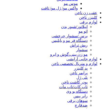
موس مو
واکس مو/ ژل مو/ تافت
عقب زن ناخن
کلینزر ناخن
لوازم برقی
اپیلاتور/شیور بدن
اتو مو
برس /سشوار چرخشی
دستگاه فر مو و بابلیس
ریش تراش
سشوار
مو زن بینی،گوش و ابرو
لوازم جانبی آرایشی
لوازم و متریال تخصصی ناخن
پد کلینزر
پرایمر ناخن
پلی ژل
پودر کاشت ناخن
تاپ کات/تاپ مات
دستگاه یو وی
رابر بیس
سوهان برقی
ضدقارچ