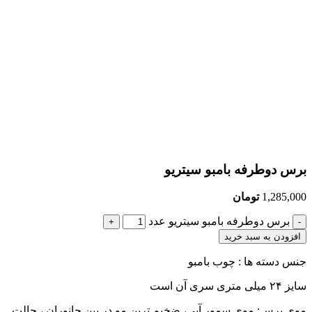
برس دوطرفه بامبو سیتریو
1,285,000
تومان
برس دوطرفه بامبو سیتریو عدد
افزودن به سبد خرید
جنس دسته ها : چوب بامبو
سایز ۲۴ میلی متری سری آن است
موی برس: موی سمور آبی، ضخیم ترین مو در بین جانوران ، حالت