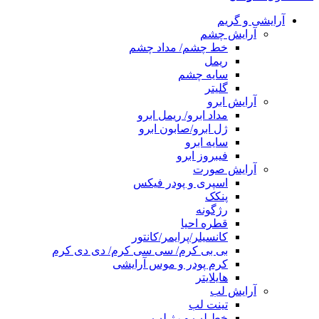
آرایشی و گریم
آرایش چشم
خط چشم/ مداد چشم
ریمل
سایه چشم
گلیتر
آرایش ابرو
مداد ابرو/ ریمل ابرو
ژل ابرو/صابون ابرو
سایه ابرو
فیبروز ابرو
آرایش صورت
اسپری و پودر فیکس
پنکک
رژگونه
قطره احیا
کانسیلر/پرایمر/کانتور
بی بی کرم/ سی سی کرم/ دی دی کرم
کرم پودر و موس آرایشی
هایلایتر
آرایش لب
تینت لب
خط لب و رژ لب