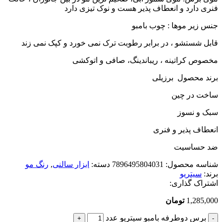
فنری دارد و انعطاف پذیر هست و نوک تیزی دارد
جنس زیر موها : چوب بامبو
قابل شستشو ، در برابر رطوبت ترک نمی خورد و کپک نمی زند
مخصوص کراتینه ، ریباندینگ، صافی و اتوکشی
برند محصول برزیلی
ساخت در چین
سبک و نسوز
انعطاف پذیر و فنری
ضد حساسیت
شناسه محصول:
7896495804031
دسته:
ابزار سالنی
,
رنگ مو
برند:
سیتریو
اشتراک گذاری:
1,285,000
تومان
برس دوطرفه بامبو سیتریو عدد