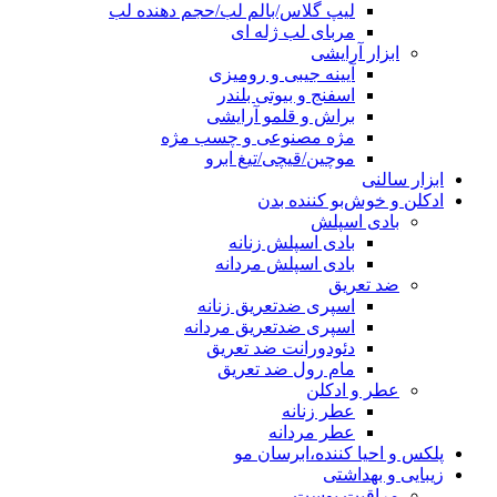
لیپ گلاس/بالم لب/حجم دهنده لب
مربای لب ژله ای
ابزار آرایشی
آیینه جیبی و رومیزی
اسفنج و بیوتی بلندر
براش و قلمو آرایشی
مژه مصنوعی و چسب مژه
موچین/قیچی/تیغ ابرو
ابزار سالنی
ادکلن و خوش‌بو کننده بدن
بادی اسپلش
بادی اسپلش زنانه
بادی اسپلش مردانه
ضد تعریق
اسپری ضدتعریق زنانه
اسپری ضدتعریق مردانه
دئودورانت ضد تعریق
مام رول ضد تعریق
عطر و ادکلن
عطر زنانه
عطر مردانه
پلکس و احیا کننده،ابرسان مو
زیبایی و بهداشتی
مراقبت پوست