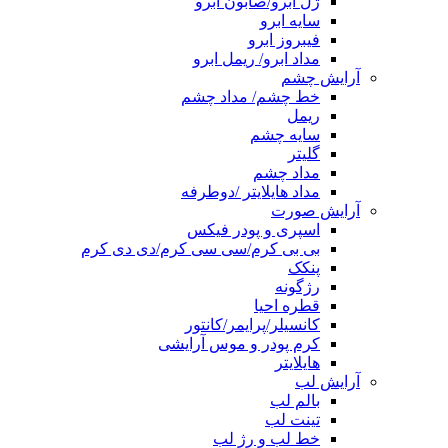
ژل ابرو/صابون ابرو
سایه ابرو
فیبروز ابرو
مداد ابرو/ ریمل ابرو
آرایش چشم
خط چشم/ مداد چشم
ریمل
سایه چشم
گلیتر
مداد چشم
مداد هایلایتر /دوطرفه
آرایش صورت
اسپری و پودر فیکس
بی بی کرم/سی سی کرم/دی دی کرم
پنکک
رژگونه
قطره احیا
کانسیلر/پرایمر/کانتور
کرم پودر و موس آرایشی
هایلایتر
آرایش لب
بالم لب
تینت لب
خط لب و رژ لب