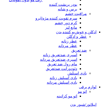
پودر پرپشت کننده
برس و شانه
مراقبت چشم
سرم تقویت کننده مژه/ابرو
کرم دور چشم
مایع لنز
ادکلن و خوش‌بو کننده بدن
عطر و ادکلن
عطر زنانه
عطر مردانه
ضد تعریق
اسپری ضدتعریق زنانه
اسپری ضدتعریق مردانه
مام رول ضد تعریق
دئودورانت ضدتعریق
بادی اسپلش
بادی اسپلش زنانه
بادی اسپلش مردانه
لوازم برقی
اتو مو
اتو مو کراتینه
اپیلاتور/شیور بدن