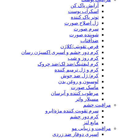
آرایش پاک کن
اسکراب پوست
تونر پاک کننده
ژل اصلاح صورت
سرم صورت
شوینده صورت
ضدآفتاب
قرص تقویتی/کلاژن
کرم دور چشم و اسپری اکسیژن رسان
کرم روز و شب
کرم لیفتینگ/ضد لک/ضد چروک
کرم و ژل ترمیم کننده
کرم/ ژل ضد جوش
لوسیون و روغن بدن
ماسک صورت
مرطوب کننده و آبرسان
مسیلار واتر
مراقبت چشم
سرم تقویت کننده مژه/ابرو
کرم دور چشم
مایع لنز
مراقبت و زیبایی مو
اسپری دوفاز ضد زردی