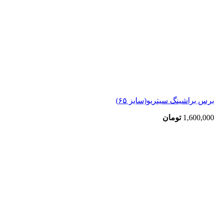
برس براشینگ سیتریو(سایز ۶۵)
1,600,000
تومان
بزرگنمایی تصویر