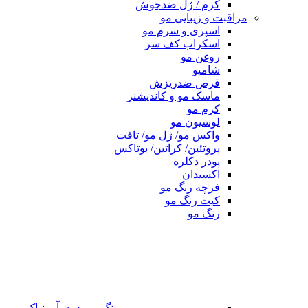
کرم / ژل ضدجوش
مراقبت و زیبایی مو
اسپری و سرم مو
اسکراب کف سر
روغن مو
شامپو
قرص ضدریزش
ماسک مو و کاندیشنر
کرم مو
لوسیون مو
واکس مو/ ژل مو/ تافت
پروتئین/ کراتین/ بوتاکس
پودر دکلره
اکسیدان
فرچه رنگ مو
کیت رنگ مو
رنگ مو
رنگ مو بدون آمونیاک