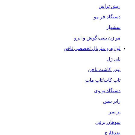
ریش تراش
دستگاه فر مو
سشوار
مو زن بینی،گوش و ابرو
لوازم و متریال تخصصی ناخن
پلی ژل
پودر کاشت ناخن
تاپ کات/تاپ مات
دستگاه یو وی
رابر بیس
پرایمر
سوهان برقی
ضدقارچ