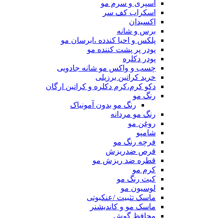
اسپری و سرم مو
اسکراب کف سر
اکسیدان
برس و شانه
پلکس و احیا کندده ،ابرسان مو
پودر پر پشت کننده مو
پودر دکلره
چسب و واکس مو شانه جادویی
خرید کراتین برزیلی
دکو کرم،کرم دکلره و کراتین ارگان
رنگ مو
رنگ مو بدون آمونیاک
رنگ مو مردانه
روغن مو
شامپو
فرچه رنگ مو
قرص ضدریزش
قطره ضد ریزش مو
کرم مو
کیت رنگ مو
لوسیون مو
ماسک تثبیت /عنکبوتی
ماسک مو و کاندیشنر
محافظ گوش