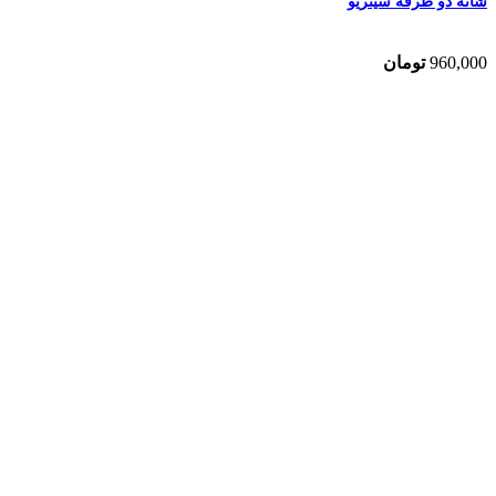
شانه دو طرفه سیتریو
960,000
تومان