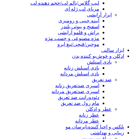
لیپ گلاس/بالم لب/حجم دهنده لب
مربای لب ژله ای
ابزار آرایشی
آیینه جیبی و رومیزی
اسفنج و بیوتی بلندر
براش و قلمو آرایشی
مژه مصنوعی و چسب مژه
موچین/قیچی/تیغ ابرو
ابزار سالنی
ادکلن و خوش‌بو کننده بدن
بادی اسپلش
بادی اسپلش زنانه
بادی اسپلش مردانه
ضد تعریق
اسپری ضدتعریق زنانه
اسپری ضدتعریق مردانه
دئودورانت ضد تعریق
مام رول ضد تعریق
عطر و ادکلن
عطر زنانه
عطر مردانه
پلکس و احیا کننده،ابرسان مو
زیبایی و بهداشتی
مراقبت پوست