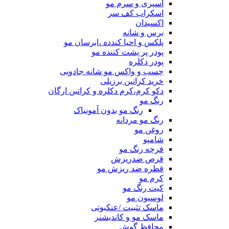
اسپری و سرم مو
اسکراب کف سر
اکسیدان
برس و شانه
پلکس و احیا کندده ،ابرسان مو
پودر پر پشت کننده مو
پودر دکلره
چسب و واکس مو شانه جادویی
خرید کراتین برزیلی
دکو کرم،کرم دکلره و کراتین ارگان
رنگ مو
رنگ مو بدون آمونیاک
رنگ مو مردانه
روغن مو
شامپو
فرچه رنگ مو
قرص ضدریزش
قطره ضد ریزش مو
کرم مو
کیت رنگ مو
لوسیون مو
ماسک تثبیت /عنکبوتی
ماسک مو و کاندیشنر
محافظ گوش