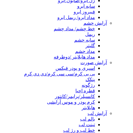
ژل ابرو/صابون ابرو
سایه ابرو
فیبروز ابرو
مداد ابرو/ ریمل ابرو
آرایش چشم
خط چشم/ مداد چشم
ریمل
سایه چشم
گلیتر
مداد چشم
مداد هایلایتر /دوطرفه
آرایش صورت
اسپری و پودر فیکس
بی بی کرم/سی سی کرم/دی دی کرم
پنکک
رژگونه
قطره احیا
کانسیلر/پرایمر/کانتور
کرم پودر و موس آرایشی
هایلایتر
آرایش لب
بالم لب
تینت لب
خط لب و رژ لب