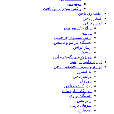
موس مو
واکس مو/ ژل مو/ تافت
عقب زن ناخن
کلینزر ناخن
لوازم برقی
اپیلاتور/شیور بدن
اتو مو
برس /سشوار چرخشی
دستگاه فر مو و بابلیس
ریش تراش
سشوار
مو زن بینی،گوش و ابرو
لوازم جانبی آرایشی
لوازم و متریال تخصصی ناخن
پد کلینزر
پرایمر ناخن
پلی ژل
پودر کاشت ناخن
تاپ کات/تاپ مات
دستگاه یو وی
رابر بیس
سوهان برقی
ضدقارچ