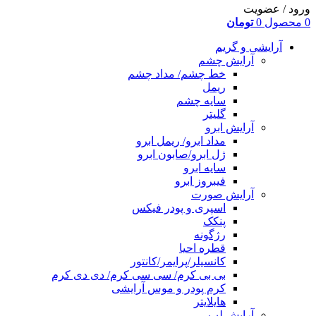
ورود / عضویت
0
محصول
0
تومان
آرایشی و گریم
آرایش چشم
خط چشم/ مداد چشم
ریمل
سایه چشم
گلیتر
آرایش ابرو
مداد ابرو/ ریمل ابرو
ژل ابرو/صابون ابرو
سایه ابرو
فیبروز ابرو
آرایش صورت
اسپری و پودر فیکس
پنکک
رژگونه
قطره احیا
کانسیلر/پرایمر/کانتور
بی بی کرم/ سی سی کرم/ دی دی کرم
کرم پودر و موس آرایشی
هایلایتر
آرایش لب