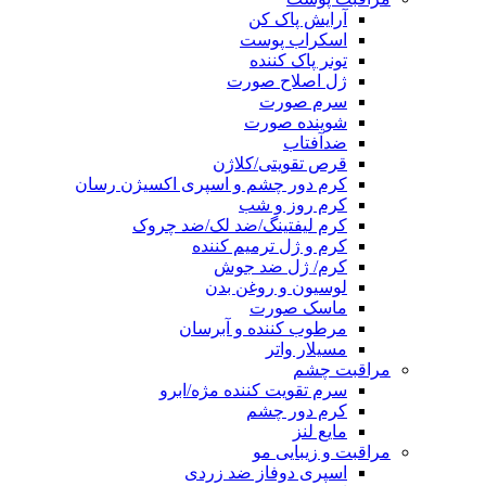
آرایش پاک کن
اسکراب پوست
تونر پاک کننده
ژل اصلاح صورت
سرم صورت
شوینده صورت
ضدآفتاب
قرص تقویتی/کلاژن
کرم دور چشم و اسپری اکسیژن رسان
کرم روز و شب
کرم لیفتینگ/ضد لک/ضد چروک
کرم و ژل ترمیم کننده
کرم/ ژل ضد جوش
لوسیون و روغن بدن
ماسک صورت
مرطوب کننده و آبرسان
مسیلار واتر
مراقبت چشم
سرم تقویت کننده مژه/ابرو
کرم دور چشم
مایع لنز
مراقبت و زیبایی مو
اسپری دوفاز ضد زردی