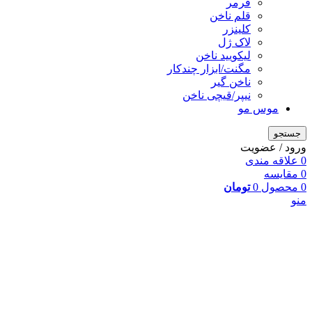
فرمر
قلم ناخن
کلینزر
لاک ژل
لیکوييد ناخن
مگنت/ابزار چندکار
ناخن گیر
نیپر/قیچی ناخن
موس مو
جستجو
ورود / عضویت
0
علاقه مندی
0
مقایسه
0
محصول
0
تومان
منو