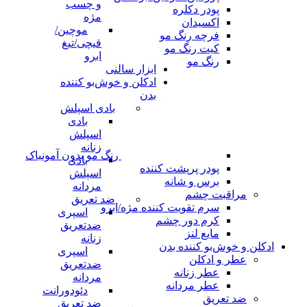
و چسب
پودر دکلره
مژه
اکسیدان
موچین/
فرچه رنگ مو
قیچی/تیغ
کیت رنگ مو
ابرو
رنگ مو
ابزار سالنی
ادکلن و خوش‌بو کننده
بدن
بادی اسپلش
بادی
اسپلش
زنانه
رنگ مو بدون آمونیاک
بادی
پودر پرپشت کننده
اسپلش
برس و شانه
مردانه
مراقبت چشم
ضد تعریق
سرم تقویت کننده مژه/ابرو
اسپری
کرم دور چشم
ضدتعریق
مایع لنز
زنانه
ادکلن و خوش‌بو کننده بدن
اسپری
عطر و ادکلن
ضدتعریق
عطر زنانه
مردانه
عطر مردانه
دئودورانت
ضد تعریق
ضد تعریق