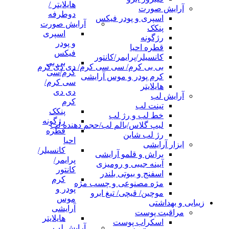
هایلایتر /
آرایش صورت
دوطرفه
اسپری و پودر فیکس
آرایش صورت
پنکک
اسپری
رژگونه
و پودر
قطره احیا
فیکس
کانسیلر/پرایمر/کانتور
بی بی
بی بی کرم/ سی سی کرم/ دی دی کرم
کرم/سی
کرم پودر و موس آرایشی
سی کرم/
هایلایتر
دی دی
آرایش لب
کرم
تینت لب
پنکک
خط لب و رژ لب
رژگونه
لیپ گلاس/بالم لب/حجم دهنده لب
قطره
رژ لب شاین
احیا
ابزار آرایشی
کانسیلر/
براش و قلمو آرایشی
پرایمر/
آیینه جیبی و رومیزی
کانتور
اسفنج و بیوتی بلندر
کرم
مژه مصنوعی و چسب مژه
پودر و
موچین/ قیچی/ تیغ ابرو
موس
زیبایی و بهداشتی
آرایشی
مراقبت پوست
هایلایتر
اسکراب پوست
آرایش لب