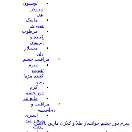
لوسیون
و روغن
بدن
ماسک
صورت
مرطوب
کننده و
آبرسان
مسیلار
واتر
مراقبت چشم
سرم
تقویت
کننده مژه/
ابرو
کرم
دور چشم
مایع لنز
مراقبت و
زیبایی مو
اسپری
دوفاز ضد
سرم دور چشم جوانساز طلا و کلاژن مارین بالانس
زردی
اسپری