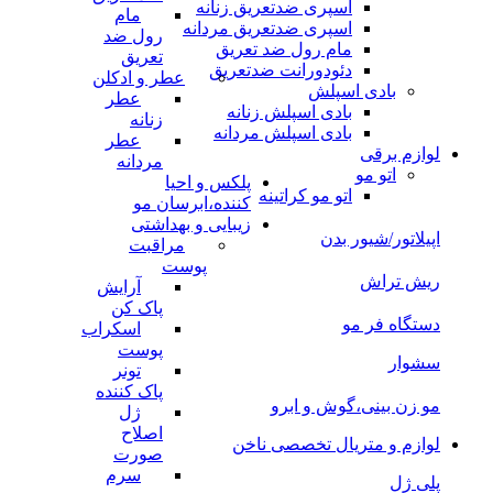
اسپری ضدتعریق زنانه
مام
اسپری ضدتعریق مردانه
رول ضد
مام رول ضد تعریق
تعریق
دئودورانت ضدتعریق
عطر و ادکلن
بادی اسپلش
عطر
بادی اسپلش زنانه
زنانه
بادی اسپلش مردانه
عطر
لوازم برقی
مردانه
اتو مو
پلکس و احیا
اتو مو کراتینه
کننده،ابرسان مو
زیبایی و بهداشتی
اپیلاتور/شیور بدن
مراقبت
پوست
ریش تراش
آرایش
پاک کن
دستگاه فر مو
اسکراب
پوست
سشوار
تونر
پاک کننده
مو زن بینی،گوش و ابرو
ژل
اصلاح
لوازم و متریال تخصصی ناخن
صورت
سرم
پلی ژل