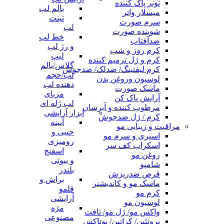
تونر پاک کننده
بالم لب
میسلار واتر
تینت
سرم صورت
لب
شوینده صورت
خط لب
ضدآفتاب
و رژ لب
کرم روز و شب
لیپ
کرم و ژل ترمیم کننده
گلاس/بالم
کرم لیفتینگ/ ضدلک/ ضدجوش
لب/حجم
لوسیون وروغن بدن
دهنده لب
ماسک صورت
مربای
آرایش پاک کن
لب ژله ای
مرطوب کننده و آبرسان
ابزار آرایشی
کرم / ژل ضدجوش
آیینه
مراقبت و زیبایی مو
جیبی و
اسپری و سرم مو
رومیزی
اسکراب کف سر
اسفنج
روغن مو
و بیوتی
شامپو
بلندر
قرص ضدریزش
براش و
ماسک مو و کاندیشنر
قلمو
کرم مو
آرایشی
لوسیون مو
مژه
واکس مو/ ژل مو/ تافت
مصنوعی
پروتئین/ کراتین/ بوتاکس