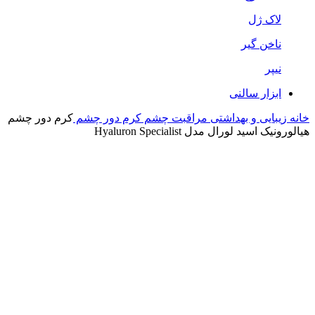
لاک ژل
ناخن گیر
نیپر
ابزار سالنی
خانه
زیبایی و بهداشتی
مراقبت چشم
کرم دور چشم
کرم دور چشم
هیالورونیک اسید لورال مدل Hyaluron Specialist