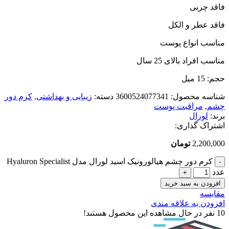
فاقد چربی
فاقد عطر و الکل
مناسب انواع پوست
مناسب افراد بالای 25 سال
حجم: 15 میل
شناسه محصول:
3600524077341
دسته:
زیبایی و بهداشتی
,
کرم دور
چشم
,
مراقبت پوست
برند:
لورال
اشتراک گذاری:
2,200,000
تومان
کرم دور چشم هیالورونیک اسید لورال مدل Hyaluron Specialist
عدد
افزودن به سبد خرید
مقایسه
افزودن به علاقه مندی
10
نفر در حال مشاهده این محصول هستند!