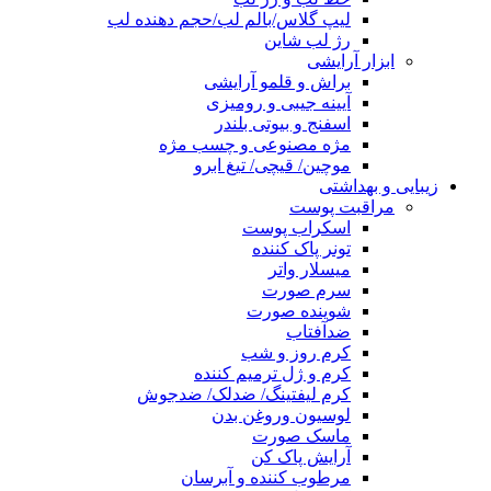
لیپ گلاس/بالم لب/حجم دهنده لب
رژ لب شاین
ابزار آرایشی
براش و قلمو آرایشی
آیینه جیبی و رومیزی
اسفنج و بیوتی بلندر
مژه مصنوعی و چسب مژه
موچین/ قیچی/ تیغ ابرو
زیبایی و بهداشتی
مراقبت پوست
اسکراب پوست
تونر پاک کننده
میسلار واتر
سرم صورت
شوینده صورت
ضدآفتاب
کرم روز و شب
کرم و ژل ترمیم کننده
کرم لیفتینگ/ ضدلک/ ضدجوش
لوسیون وروغن بدن
ماسک صورت
آرایش پاک کن
مرطوب کننده و آبرسان