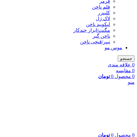
فرمر
قلم ناخن
کلینزر
لاک ژل
لیکوييد ناخن
مگنت/ابزار چندکار
ناخن گیر
نیپر/قیچی ناخن
موس مو
جستجو
0
علاقه مندی
0
مقایسه
0
محصول
0
تومان
منو
0
محصول
0
تومان