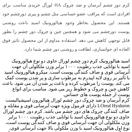
​​​​کرم دور چشم آبرسان و ضد چروک HA لورآل خریدی مناسب برای
افرادی است که مراقب عضو حساسی مثل چشم و پیری دورچشم خود
هستند. این محصول بخاطر وجود هیالورونیک اسید باعث روشنی
پوست دورچشم می شود و همچنین چین و چروک دور چشم را بطور
قابل توجهی کاهش می دهد. استفاده مداوم از این محصول تاثیر فوق
العاده ای جوانسازی، لطافت و روشنی دور چشم شما دارد.
اسید هیالورونیک کرم دور چشم لورال حاوی دو نوع هیالورونیک
اسید با توانایی جذب رطوبت ۱۰۰۰ برابر وزن ملکلولی آن جهت
آبرسانی قوی و صاف کنندگی پوست است. میکرو هیالورونیک اسید
با تأثیر بر روی لایه اپیدرم به مرطوب سازی و پر شدن پوست کمک
می کند. پوست را مرطوب کرده و باعث پر شدن آن می شود. باعث
کاهش چین و چروک و خطوط ریز می شود. مناسب برای انواع
پوست از جمله پوست های حساس.
کرم آبرسان و ضد چروک دور چشم لورال هیالورون اسپشیالیست
LOreal Hyaluron دارای فرمول ویژه جهت آبرسانی قوی و مقابله و
صاف کنندگی چروک های دور چشم می باشد. کرم دور چشم لورال
حاوی دو نوع هیالورونیک اسید با توانایی جذب رطوبت ۱۰۰۰ برابر
وزن ملکلولی آن جهت آبرسانی قوی و صاف کنندگی پوست است،
نوع اول هیالورونیک اسید با وزن ملکولی بالا جهت آبرسانی قوی،