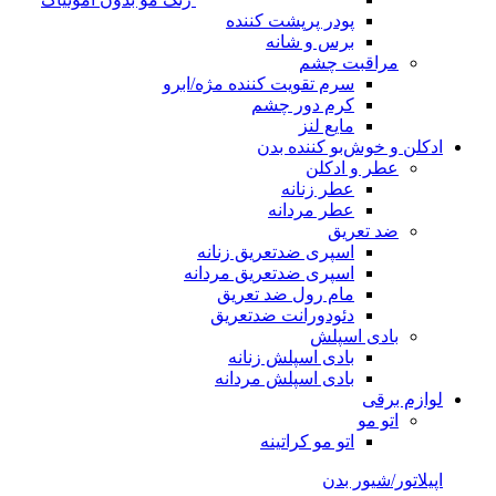
پودر پرپشت کننده
برس و شانه
مراقبت چشم
سرم تقویت کننده مژه/ابرو
کرم دور چشم
مایع لنز
ادکلن و خوش‌بو کننده بدن
عطر و ادکلن
عطر زنانه
عطر مردانه
ضد تعریق
اسپری ضدتعریق زنانه
اسپری ضدتعریق مردانه
مام رول ضد تعریق
دئودورانت ضدتعریق
بادی اسپلش
بادی اسپلش زنانه
بادی اسپلش مردانه
لوازم برقی
اتو مو
اتو مو کراتینه
اپیلاتور/شیور بدن