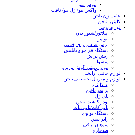
موس مو
واکس مو/ ژل مو/ تافت
عقب زن ناخن
کلینزر ناخن
لوازم برقی
اپیلاتور/شیور بدن
اتو مو
برس /سشوار چرخشی
دستگاه فر مو و بابلیس
ریش تراش
سشوار
مو زن بینی،گوش و ابرو
لوازم جانبی آرایشی
لوازم و متریال تخصصی ناخن
پد کلینزر
پرایمر ناخن
پلی ژل
پودر کاشت ناخن
تاپ کات/تاپ مات
دستگاه یو وی
رابر بیس
سوهان برقی
ضدقارچ