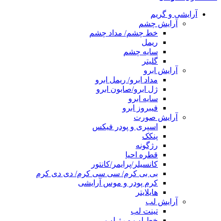
آرایشی و گریم
آرایش چشم
خط چشم/ مداد چشم
ریمل
سایه چشم
گلیتر
آرایش ابرو
مداد ابرو/ ریمل ابرو
ژل ابرو/صابون ابرو
سایه ابرو
فیبروز ابرو
آرایش صورت
اسپری و پودر فیکس
پنکک
رژگونه
قطره احیا
کانسیلر/پرایمر/کانتور
بی بی کرم/ سی سی کرم/ دی دی کرم
کرم پودر و موس آرایشی
هایلایتر
آرایش لب
تینت لب
خط لب و رژ لب