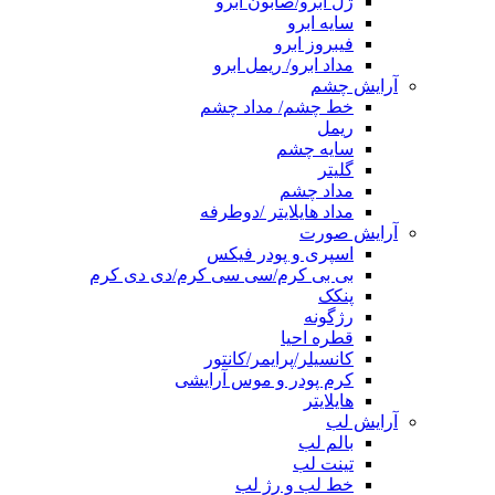
ژل ابرو/صابون ابرو
سایه ابرو
فیبروز ابرو
مداد ابرو/ ریمل ابرو
آرایش چشم
خط چشم/ مداد چشم
ریمل
سایه چشم
گلیتر
مداد چشم
مداد هایلایتر /دوطرفه
آرایش صورت
اسپری و پودر فیکس
بی بی کرم/سی سی کرم/دی دی کرم
پنکک
رژگونه
قطره احیا
کانسیلر/پرایمر/کانتور
کرم پودر و موس آرایشی
هایلایتر
آرایش لب
بالم لب
تینت لب
خط لب و رژ لب