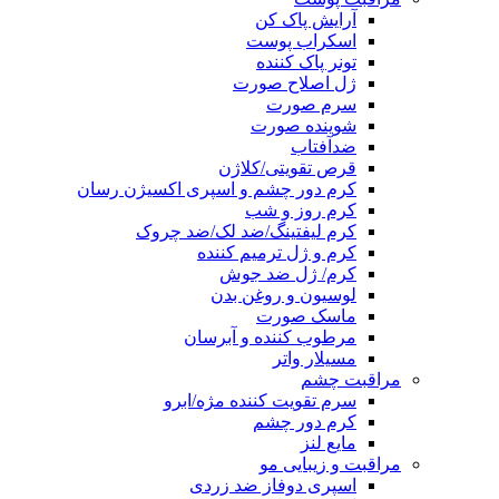
آرایش پاک کن
اسکراب پوست
تونر پاک کننده
ژل اصلاح صورت
سرم صورت
شوینده صورت
ضدآفتاب
قرص تقویتی/کلاژن
کرم دور چشم و اسپری اکسیژن رسان
کرم روز و شب
کرم لیفتینگ/ضد لک/ضد چروک
کرم و ژل ترمیم کننده
کرم/ ژل ضد جوش
لوسیون و روغن بدن
ماسک صورت
مرطوب کننده و آبرسان
مسیلار واتر
مراقبت چشم
سرم تقویت کننده مژه/ابرو
کرم دور چشم
مایع لنز
مراقبت و زیبایی مو
اسپری دوفاز ضد زردی