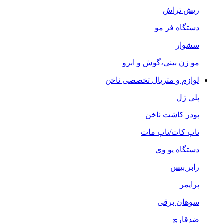
ریش تراش
دستگاه فر مو
سشوار
مو زن بینی،گوش و ابرو
لوازم و متریال تخصصی ناخن
پلی ژل
پودر کاشت ناخن
تاپ کات/تاپ مات
دستگاه یو وی
رابر بیس
پرایمر
سوهان برقی
ضدقارچ