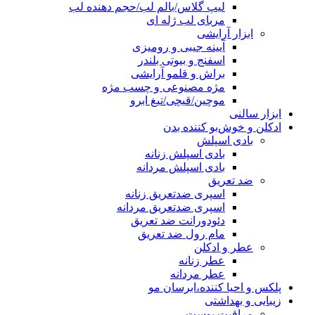
لیپ گلاس/بالم لب/حجم دهنده لب
مربای لب ژله ای
ابزار آرایشی
آیینه جیبی و رومیزی
اسفنج و بیوتی بلندر
براش و قلمو آرایشی
مژه مصنوعی و چسب مژه
موچین/قیچی/تیغ ابرو
ابزار سالنی
ادکلن و خوش‌بو کننده بدن
بادی اسپلش
بادی اسپلش زنانه
بادی اسپلش مردانه
ضد تعریق
اسپری ضدتعریق زنانه
اسپری ضدتعریق مردانه
دئودورانت ضد تعریق
مام رول ضد تعریق
عطر و ادکلن
عطر زنانه
عطر مردانه
پلکس و احیا کننده،ابرسان مو
زیبایی و بهداشتی
مراقبت پوست