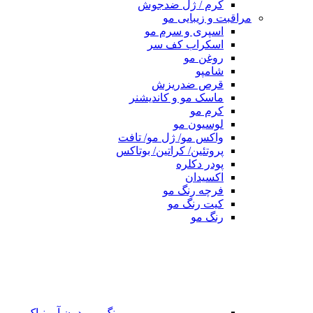
کرم / ژل ضدجوش
مراقبت و زیبایی مو
اسپری و سرم مو
اسکراب کف سر
روغن مو
شامپو
قرص ضدریزش
ماسک مو و کاندیشنر
کرم مو
لوسیون مو
واکس مو/ ژل مو/ تافت
پروتئین/ کراتین/ بوتاکس
پودر دکلره
اکسیدان
فرچه رنگ مو
کیت رنگ مو
رنگ مو
رنگ مو بدون آمونیاک