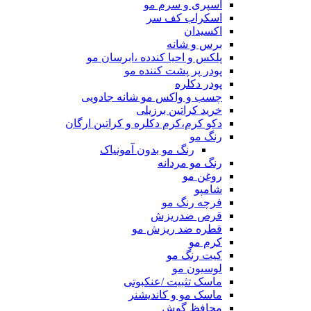
اسپری و سرم مو
اسکراب کف سر
اکسیدان
برس و شانه
پلکس و احیا کندده ،ابرسان مو
پودر پر پشت کننده مو
پودر دکلره
چسب و واکس مو شانه جادویی
خرید کراتین برزیلی
دکو کرم،کرم دکلره و کراتین ارگان
رنگ مو
رنگ مو بدون آمونیاک
رنگ مو مردانه
روغن مو
شامپو
فرچه رنگ مو
قرص ضدریزش
قطره ضد ریزش مو
کرم مو
کیت رنگ مو
لوسیون مو
ماسک تثبیت /عنکبوتی
ماسک مو و کاندیشنر
محافظ گوش