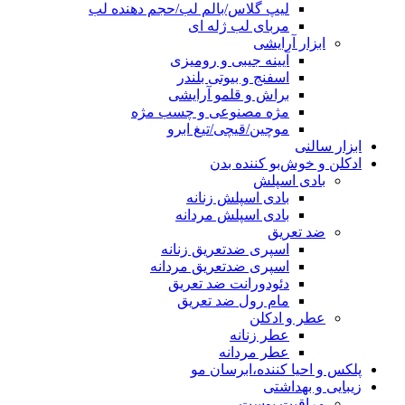
لیپ گلاس/بالم لب/حجم دهنده لب
مربای لب ژله ای
ابزار آرایشی
آیینه جیبی و رومیزی
اسفنج و بیوتی بلندر
براش و قلمو آرایشی
مژه مصنوعی و چسب مژه
موچین/قیچی/تیغ ابرو
ابزار سالنی
ادکلن و خوش‌بو کننده بدن
بادی اسپلش
بادی اسپلش زنانه
بادی اسپلش مردانه
ضد تعریق
اسپری ضدتعریق زنانه
اسپری ضدتعریق مردانه
دئودورانت ضد تعریق
مام رول ضد تعریق
عطر و ادکلن
عطر زنانه
عطر مردانه
پلکس و احیا کننده،ابرسان مو
زیبایی و بهداشتی
مراقبت پوست