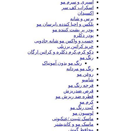
اسپری و سرم مو
اسکراب کف سر
اکسیدان
برس و شانه
پلکس و احیا کندده ،ابرسان مو
پودر پر پشت کننده مو
پودر دکلره
چسب و واکس مو شانه جادویی
خرید کراتین برزیلی
دکو کرم،کرم دکلره و کراتین ارگان
رنگ مو
رنگ مو بدون آمونیاک
رنگ مو مردانه
روغن مو
شامپو
فرچه رنگ مو
قرص ضدریزش
قطره ضد ریزش مو
کرم مو
کیت رنگ مو
لوسیون مو
ماسک تثبیت /عنکبوتی
ماسک مو و کاندیشنر
محافظ گوش