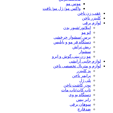
موس مو
واکس مو/ ژل مو/ تافت
عقب زن ناخن
کلینزر ناخن
لوازم برقی
اپیلاتور/شیور بدن
اتو مو
برس /سشوار چرخشی
دستگاه فر مو و بابلیس
ریش تراش
سشوار
مو زن بینی،گوش و ابرو
لوازم جانبی آرایشی
لوازم و متریال تخصصی ناخن
پد کلینزر
پرایمر ناخن
پلی ژل
پودر کاشت ناخن
تاپ کات/تاپ مات
دستگاه یو وی
رابر بیس
سوهان برقی
ضدقارچ