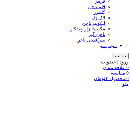
فرمر
قلم ناخن
کلینزر
لاک ژل
لیکوييد ناخن
مگنت/ابزار چندکار
ناخن گیر
نیپر/قیچی ناخن
موس مو
جستجو
ورود / عضویت
0
علاقه مندی
0
مقایسه
0
محصول
0
تومان
منو