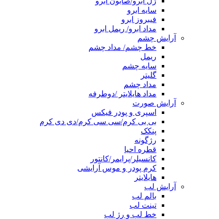
ژل ابرو/صابون ابرو
سایه ابرو
فیبروز ابرو
مداد ابرو/ ریمل ابرو
آرایش چشم
خط چشم/ مداد چشم
ریمل
سایه چشم
گلیتر
مداد چشم
مداد هایلایتر /دوطرفه
آرایش صورت
اسپری و پودر فیکس
بی بی کرم/سی سی کرم/دی دی کرم
پنکک
رژگونه
قطره احیا
کانسیلر/پرایمر/کانتور
کرم پودر و موس آرایشی
هایلایتر
آرایش لب
بالم لب
تینت لب
خط لب و رژ لب