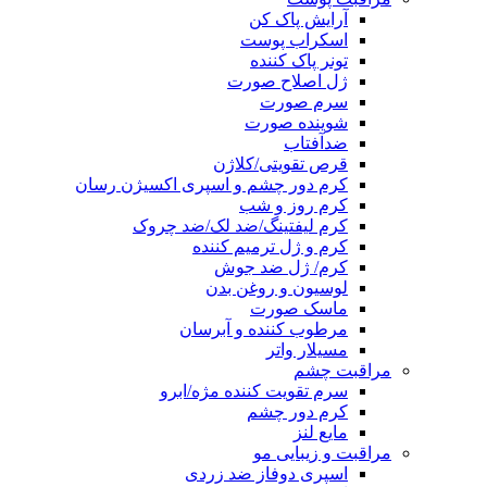
آرایش پاک کن
اسکراب پوست
تونر پاک کننده
ژل اصلاح صورت
سرم صورت
شوینده صورت
ضدآفتاب
قرص تقویتی/کلاژن
کرم دور چشم و اسپری اکسیژن رسان
کرم روز و شب
کرم لیفتینگ/ضد لک/ضد چروک
کرم و ژل ترمیم کننده
کرم/ ژل ضد جوش
لوسیون و روغن بدن
ماسک صورت
مرطوب کننده و آبرسان
مسیلار واتر
مراقبت چشم
سرم تقویت کننده مژه/ابرو
کرم دور چشم
مایع لنز
مراقبت و زیبایی مو
اسپری دوفاز ضد زردی