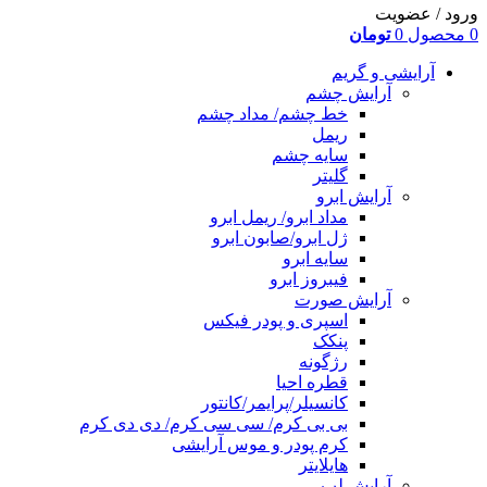
ورود / عضویت
0
محصول
0
تومان
آرایشی و گریم
آرایش چشم
خط چشم/ مداد چشم
ریمل
سایه چشم
گلیتر
آرایش ابرو
مداد ابرو/ ریمل ابرو
ژل ابرو/صابون ابرو
سایه ابرو
فیبروز ابرو
آرایش صورت
اسپری و پودر فیکس
پنکک
رژگونه
قطره احیا
کانسیلر/پرایمر/کانتور
بی بی کرم/ سی سی کرم/ دی دی کرم
کرم پودر و موس آرایشی
هایلایتر
آرایش لب