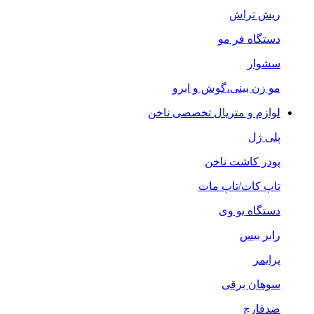
ریش تراش
دستگاه فر مو
سشوار
مو زن بینی،گوش و ابرو
لوازم و متریال تخصصی ناخن
پلی ژل
پودر کاشت ناخن
تاپ کات/تاپ مات
دستگاه یو وی
رابر بیس
پرایمر
سوهان برقی
ضدقارچ