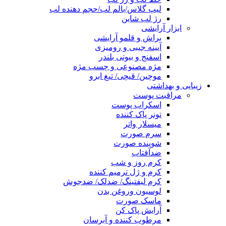
لیپ گلاس/بالم لب/حجم دهنده لب
رژ لب شاین
ابزار آرایشی
براش و قلمو آرایشی
آیینه جیبی و رومیزی
اسفنج و بیوتی بلندر
مژه مصنوعی و چسب مژه
موچین/ قیچی/ تیغ ابرو
زیبایی و بهداشتی
مراقبت پوست
اسکراب پوست
تونر پاک کننده
میسلار واتر
سرم صورت
شوینده صورت
ضدآفتاب
کرم روز و شب
کرم و ژل ترمیم کننده
کرم لیفتینگ/ ضدلک/ ضدجوش
لوسیون وروغن بدن
ماسک صورت
آرایش پاک کن
مرطوب کننده و آبرسان