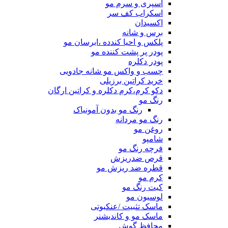
اسپری و سرم مو
اسکراب کف سر
اکسیدان
برس و شانه
پلکس و احیا کندده ،ابرسان مو
پودر پر پشت کننده مو
پودر دکلره
چسب و واکس مو شانه جادویی
خرید کراتین برزیلی
دکو کرم،کرم دکلره و کراتین ارگان
رنگ مو
رنگ مو بدون آمونیاک
رنگ مو مردانه
روغن مو
شامپو
فرچه رنگ مو
قرص ضدریزش
قطره ضد ریزش مو
کرم مو
کیت رنگ مو
لوسیون مو
ماسک تثبیت /عنکبوتی
ماسک مو و کاندیشنر
محافظ گوش