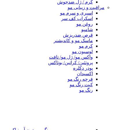
کرم / ژل ضدجوش
مراقبت و زیبایی مو
اسپری و سرم مو
اسکراب کف سر
روغن مو
شامپو
قرص ضدریزش
ماسک مو و کاندیشنر
کرم مو
لوسیون مو
واکس مو/ ژل مو/ تافت
پروتئین/ کراتین/ بوتاکس
پودر دکلره
اکسیدان
فرچه رنگ مو
کیت رنگ مو
رنگ مو
رنگ مو بدون آمونیاک