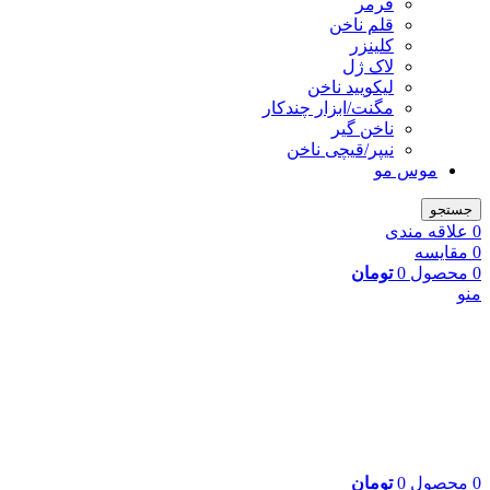
فرمر
قلم ناخن
کلینزر
لاک ژل
لیکوييد ناخن
مگنت/ابزار چندکار
ناخن گیر
نیپر/قیچی ناخن
موس مو
جستجو
0
علاقه مندی
0
مقایسه
0
محصول
0
تومان
منو
0
محصول
0
تومان