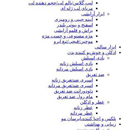
لیپ گلاس/بالم لب/حجم دهنده لب
مربای لب ژله ای
ابزار آرایشی
آیینه جیبی و رومیزی
اسفنج و بیوتی بلندر
براش و قلمو آرایشی
مژه مصنوعی و چسب مژه
موچین/قیچی/تیغ ابرو
ابزار سالنی
ادکلن و خوش‌بو کننده بدن
بادی اسپلش
بادی اسپلش زنانه
بادی اسپلش مردانه
ضد تعریق
اسپری ضدتعریق زنانه
اسپری ضدتعریق مردانه
دئودورانت ضد تعریق
مام رول ضد تعریق
عطر و ادکلن
عطر زنانه
عطر مردانه
پلکس و احیا کننده،ابرسان مو
زیبایی و بهداشتی
مراقبت پوست