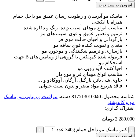
افزودن به سبد خرید
ماسک مو آبرسان و رطوبت رسان عمیق مو داخل حمام
همراه با آبکشی
مناسب انواع موهای آسیب دیده، رنگ و دکلره شده
ترمیم و تعمیر عمیق و قوی آسیب های مو
بازگردانی و احیای حالت موی فر
مغذی و تقویت کننده قوی ساقه مو
بازسازی و ترمیم شکنندگی و موخوره مو
فرموله شده کمپلکس یا گروهی از ویتامین های B جهت
استحکام مو
احیا کننده لایه رویی مو
مناسب انواع موهای فر و موج دار
حاوی شی باتر، نارگیل، آرگان، آووکادو و …
فاقد هرنوع مواد مضر و بدون تست حیوانی
شناسه محصول:
817513010040
دسته:
مراقبت و زیبایی مو
,
ماسک
مو و کاندیشنر
اشتراک گذاری:
2,280,000
تومان
کنتو ماسک مو داخل حمام 340g عدد
افزودن به سبد خرید