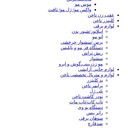
موس مو
واکس مو/ ژل مو/ تافت
عقب زن ناخن
کلینزر ناخن
لوازم برقی
اپیلاتور/شیور بدن
اتو مو
برس /سشوار چرخشی
دستگاه فر مو و بابلیس
ریش تراش
سشوار
مو زن بینی،گوش و ابرو
لوازم جانبی آرایشی
لوازم و متریال تخصصی ناخن
پد کلینزر
پرایمر ناخن
پلی ژل
پودر کاشت ناخن
تاپ کات/تاپ مات
دستگاه یو وی
رابر بیس
سوهان برقی
ضدقارچ