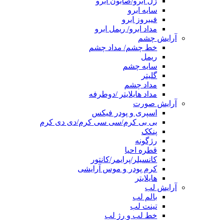
ژل ابرو/صابون ابرو
سایه ابرو
فیبروز ابرو
مداد ابرو/ ریمل ابرو
آرایش چشم
خط چشم/ مداد چشم
ریمل
سایه چشم
گلیتر
مداد چشم
مداد هایلایتر /دوطرفه
آرایش صورت
اسپری و پودر فیکس
بی بی کرم/سی سی کرم/دی دی کرم
پنکک
رژگونه
قطره احیا
کانسیلر/پرایمر/کانتور
کرم پودر و موس آرایشی
هایلایتر
آرایش لب
بالم لب
تینت لب
خط لب و رژ لب