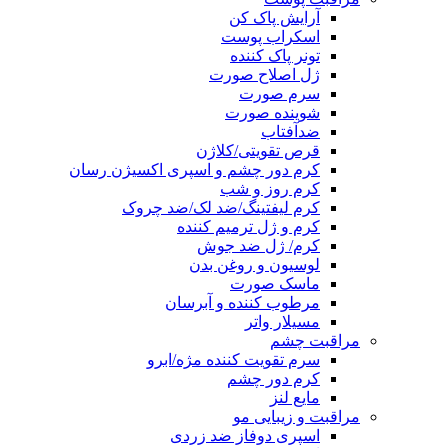
آرایش پاک کن
اسکراب پوست
تونر پاک کننده
ژل اصلاح صورت
سرم صورت
شوینده صورت
ضدآفتاب
قرص تقویتی/کلاژن
کرم دور چشم و اسپری اکسیژن رسان
کرم روز و شب
کرم لیفتینگ/ضد لک/ضد چروک
کرم و ژل ترمیم کننده
کرم/ ژل ضد جوش
لوسیون و روغن بدن
ماسک صورت
مرطوب کننده و آبرسان
مسیلار واتر
مراقبت چشم
سرم تقویت کننده مژه/ابرو
کرم دور چشم
مایع لنز
مراقبت و زیبایی مو
اسپری دوفاز ضد زردی