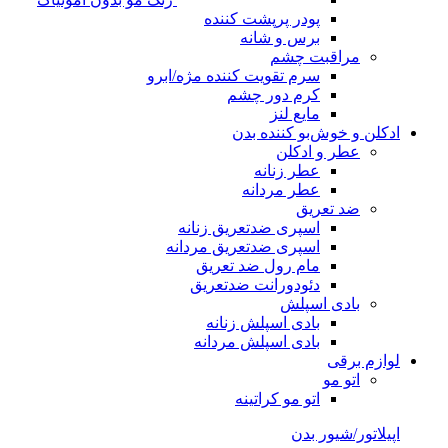
پودر پرپشت کننده
برس و شانه
مراقبت چشم
سرم تقویت کننده مژه/ابرو
کرم دور چشم
مایع لنز
ادکلن و خوش‌بو کننده بدن
عطر و ادکلن
عطر زنانه
عطر مردانه
ضد تعریق
اسپری ضدتعریق زنانه
اسپری ضدتعریق مردانه
مام رول ضد تعریق
دئودورانت ضدتعریق
بادی اسپلش
بادی اسپلش زنانه
بادی اسپلش مردانه
لوازم برقی
اتو مو
اتو مو کراتینه
اپیلاتور/شیور بدن