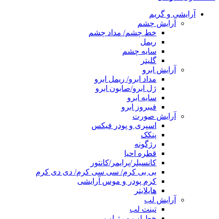
آرایشی و گریم
آرایش چشم
خط چشم/ مداد چشم
ریمل
سایه چشم
گلیتر
آرایش ابرو
مداد ابرو/ ریمل ابرو
ژل ابرو/صابون ابرو
سایه ابرو
فیبروز ابرو
آرایش صورت
اسپری و پودر فیکس
پنکک
رژگونه
قطره احیا
کانسیلر/پرایمر/کانتور
بی بی کرم/ سی سی کرم/ دی دی کرم
کرم پودر و موس آرایشی
هایلایتر
آرایش لب
تینت لب
خط لب و رژ لب