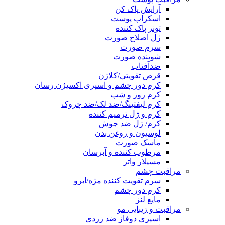
آرایش پاک کن
اسکراب پوست
تونر پاک کننده
ژل اصلاح صورت
سرم صورت
شوینده صورت
ضدآفتاب
قرص تقویتی/کلاژن
کرم دور چشم و اسپری اکسیژن رسان
کرم روز و شب
کرم لیفتینگ/ضد لک/ضد چروک
کرم و ژل ترمیم کننده
کرم/ ژل ضد جوش
لوسیون و روغن بدن
ماسک صورت
مرطوب کننده و آبرسان
مسیلار واتر
مراقبت چشم
سرم تقویت کننده مژه/ابرو
کرم دور چشم
مایع لنز
مراقبت و زیبایی مو
اسپری دوفاز ضد زردی