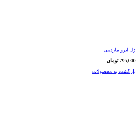
ژل ابرو ماردینی
795,000
تومان
بازگشت به محصولات