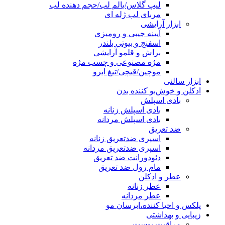
لیپ گلاس/بالم لب/حجم دهنده لب
مربای لب ژله ای
ابزار آرایشی
آیینه جیبی و رومیزی
اسفنج و بیوتی بلندر
براش و قلمو آرایشی
مژه مصنوعی و چسب مژه
موچین/قیچی/تیغ ابرو
ابزار سالنی
ادکلن و خوش‌بو کننده بدن
بادی اسپلش
بادی اسپلش زنانه
بادی اسپلش مردانه
ضد تعریق
اسپری ضدتعریق زنانه
اسپری ضدتعریق مردانه
دئودورانت ضد تعریق
مام رول ضد تعریق
عطر و ادکلن
عطر زنانه
عطر مردانه
پلکس و احیا کننده،ابرسان مو
زیبایی و بهداشتی
مراقبت پوست