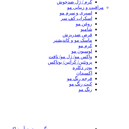
کرم / ژل ضدجوش
مراقبت و زیبایی مو
اسپری و سرم مو
اسکراب کف سر
روغن مو
شامپو
قرص ضدریزش
ماسک مو و کاندیشنر
کرم مو
لوسیون مو
واکس مو/ ژل مو/ تافت
پروتئین/ کراتین/ بوتاکس
پودر دکلره
اکسیدان
فرچه رنگ مو
کیت رنگ مو
رنگ مو
رنگ مو بدون آمونیاک