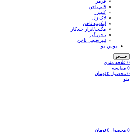
فرمر
قلم ناخن
کلینزر
لاک ژل
لیکوييد ناخن
مگنت/ابزار چندکار
ناخن گیر
نیپر/قیچی ناخن
موس مو
جستجو
0
علاقه مندی
0
مقایسه
0
محصول
0
تومان
منو
0
محصول
0
تومان