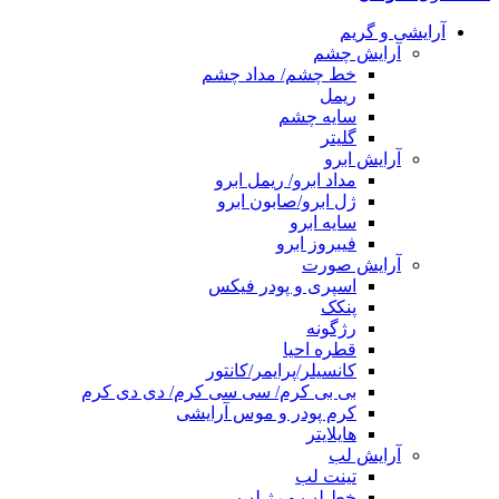
آرایشی و گریم
آرایش چشم
خط چشم/ مداد چشم
ریمل
سایه چشم
گلیتر
آرایش ابرو
مداد ابرو/ ریمل ابرو
ژل ابرو/صابون ابرو
سایه ابرو
فیبروز ابرو
آرایش صورت
اسپری و پودر فیکس
پنکک
رژگونه
قطره احیا
کانسیلر/پرایمر/کانتور
بی بی کرم/ سی سی کرم/ دی دی کرم
کرم پودر و موس آرایشی
هایلایتر
آرایش لب
تینت لب
خط لب و رژ لب