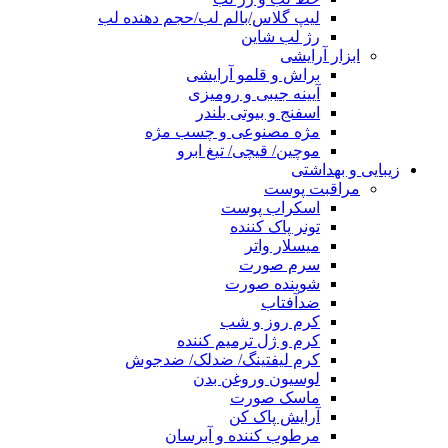
لیپ گلاس/بالم لب/حجم دهنده لب
رژ لب شاین
ابزار آرایشی
براش و قلمو آرایشی
آیینه جیبی و رومیزی
اسفنج و بیوتی بلندر
مژه مصنوعی و چسب مژه
موچین/ قیچی/ تیغ ابرو
زیبایی و بهداشتی
مراقبت پوست
اسکراب پوست
تونر پاک کننده
میسلار واتر
سرم صورت
شوینده صورت
ضدآفتاب
کرم روز و شب
کرم و ژل ترمیم کننده
کرم لیفتینگ/ ضدلک/ ضدجوش
لوسیون وروغن بدن
ماسک صورت
آرایش پاک کن
مرطوب کننده و آبرسان