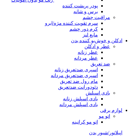
پودر پرپشت کننده
برس و شانه
مراقبت چشم
سرم تقویت کننده مژه/ابرو
کرم دور چشم
مایع لنز
ادکلن و خوش‌بو کننده بدن
عطر و ادکلن
عطر زنانه
عطر مردانه
ضد تعریق
اسپری ضدتعریق زنانه
اسپری ضدتعریق مردانه
مام رول ضد تعریق
دئودورانت ضدتعریق
بادی اسپلش
بادی اسپلش زنانه
بادی اسپلش مردانه
لوازم برقی
اتو مو
اتو مو کراتینه
اپیلاتور/شیور بدن