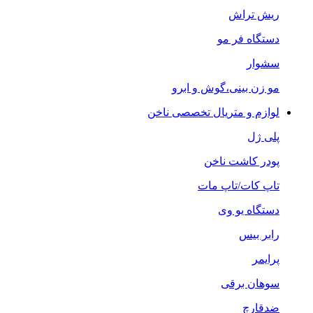
ریش تراش
دستگاه فر مو
سشوار
مو زن بینی،گوش و ابرو
لوازم و متریال تخصصی ناخن
پلی ژل
پودر کاشت ناخن
تاپ کات/تاپ مات
دستگاه یو وی
رابر بیس
پرایمر
سوهان برقی
ضدقارچ