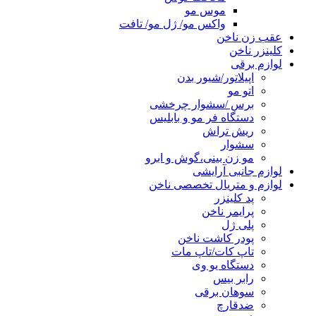
موس مو
واکس مو/ ژل مو/ تافت
عقب زن ناخن
کلینزر ناخن
لوازم برقی
اپیلاتور/شیور بدن
اتو مو
برس /سشوار چرخشی
دستگاه فر مو و بابلیس
ریش تراش
سشوار
مو زن بینی،گوش و ابرو
لوازم جانبی آرایشی
لوازم و متریال تخصصی ناخن
پد کلینزر
پرایمر ناخن
پلی ژل
پودر کاشت ناخن
تاپ کات/تاپ مات
دستگاه یو وی
رابر بیس
سوهان برقی
ضدقارچ