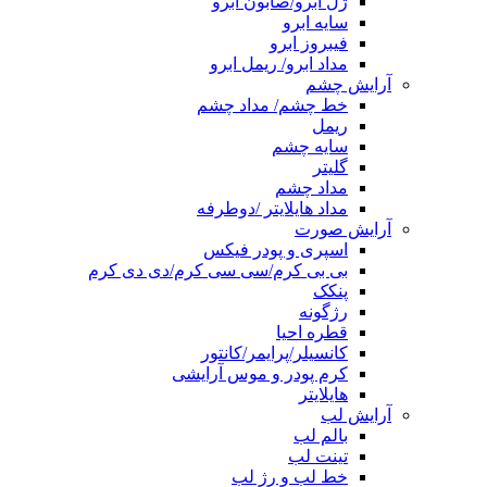
ژل ابرو/صابون ابرو
سایه ابرو
فیبروز ابرو
مداد ابرو/ ریمل ابرو
آرایش چشم
خط چشم/ مداد چشم
ریمل
سایه چشم
گلیتر
مداد چشم
مداد هایلایتر /دوطرفه
آرایش صورت
اسپری و پودر فیکس
بی بی کرم/سی سی کرم/دی دی کرم
پنکک
رژگونه
قطره احیا
کانسیلر/پرایمر/کانتور
کرم پودر و موس آرایشی
هایلایتر
آرایش لب
بالم لب
تینت لب
خط لب و رژ لب