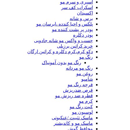
اسپری و سرم مو
اسکراب کف سر
اکسیدان
برس و شانه
پلکس و احیا کندده ،ابرسان مو
پودر پر پشت کننده مو
پودر دکلره
چسب و واکس مو شانه جادویی
خرید کراتین برزیلی
دکو کرم،کرم دکلره و کراتین ارگان
رنگ مو
رنگ مو بدون آمونیاک
رنگ مو مردانه
روغن مو
شامپو
فرچه رنگ مو
قرص ضدریزش
قطره ضد ریزش مو
کرم مو
کیت رنگ مو
لوسیون مو
ماسک تثبیت /عنکبوتی
ماسک مو و کاندیشنر
محافظ گوش