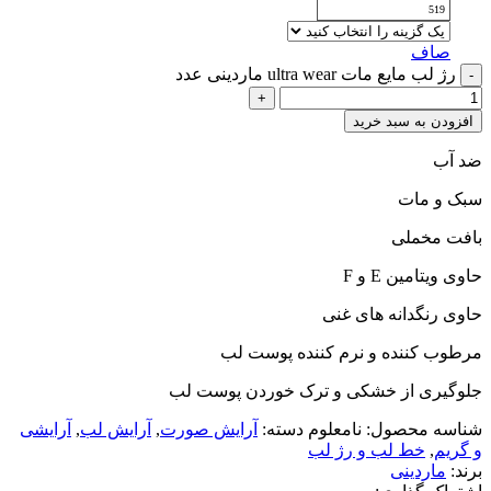
519
صاف
رژ لب مایع مات ultra wear ماردینی عدد
افزودن به سبد خرید
ضد آب
سبک و مات
بافت مخملی
حاوی ویتامین E و F
حاوی رنگدانه های غنی
مرطوب کننده و نرم کننده پوست لب
جلوگیری از خشکی و ترک خوردن پوست لب
شناسه محصول:
نامعلوم
دسته:
آرایش صورت
,
آرایش لب
,
آرایشی
و گریم
,
خط لب و رژ لب
برند:
ماردینی