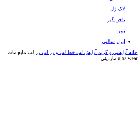
لاک ژل
ناخن گیر
نیپر
ابزار سالنی
خانه
آرایشی و گریم
آرایش لب
خط لب و رژ لب
رژ لب مایع مات
ultra wear ماردینی