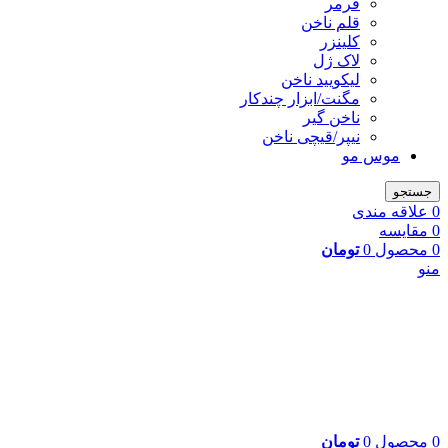
فرمر
قلم ناخن
کلینزر
لاک ژل
لیکوييد ناخن
مگنت/ابزار چندکار
ناخن گیر
نیپر/قیچی ناخن
موس مو
جستجو
0
علاقه مندی
0
مقایسه
0
محصول
0
تومان
منو
0
محصول
0
تومان