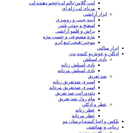
لیپ گلاس/بالم لب/حجم دهنده لب
مربای لب ژله ای
ابزار آرایشی
آیینه جیبی و رومیزی
اسفنج و بیوتی بلندر
براش و قلمو آرایشی
مژه مصنوعی و چسب مژه
موچین/قیچی/تیغ ابرو
ابزار سالنی
ادکلن و خوش‌بو کننده بدن
بادی اسپلش
بادی اسپلش زنانه
بادی اسپلش مردانه
ضد تعریق
اسپری ضدتعریق زنانه
اسپری ضدتعریق مردانه
دئودورانت ضد تعریق
مام رول ضد تعریق
عطر و ادکلن
عطر زنانه
عطر مردانه
پلکس و احیا کننده،ابرسان مو
زیبایی و بهداشتی
مراقبت پوست