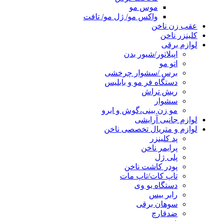
موس مو
واکس مو/ ژل مو/ تافت
عقب زن ناخن
کلینزر ناخن
لوازم برقی
اپیلاتور/شیور بدن
اتو مو
برس /سشوار چرخشی
دستگاه فر مو و بابلیس
ریش تراش
سشوار
مو زن بینی،گوش و ابرو
لوازم جانبی آرایشی
لوازم و متریال تخصصی ناخن
پد کلینزر
پرایمر ناخن
پلی ژل
پودر کاشت ناخن
تاپ کات/تاپ مات
دستگاه یو وی
رابر بیس
سوهان برقی
ضدقارچ