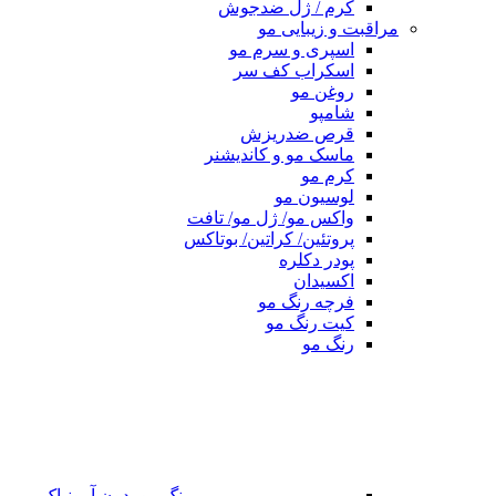
کرم / ژل ضدجوش
مراقبت و زیبایی مو
اسپری و سرم مو
اسکراب کف سر
روغن مو
شامپو
قرص ضدریزش
ماسک مو و کاندیشنر
کرم مو
لوسیون مو
واکس مو/ ژل مو/ تافت
پروتئین/ کراتین/ بوتاکس
پودر دکلره
اکسیدان
فرچه رنگ مو
کیت رنگ مو
رنگ مو
رنگ مو بدون آمونیاک