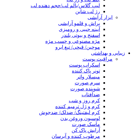
لیپ گلاس/بالم لب/حجم دهنده لب
رژ لب شاین
ابزار آرایشی
براش و قلمو آرایشی
آیینه جیبی و رومیزی
اسفنج و بیوتی بلندر
مژه مصنوعی و چسب مژه
موچین/ قیچی/ تیغ ابرو
زیبایی و بهداشتی
مراقبت پوست
اسکراب پوست
تونر پاک کننده
میسلار واتر
سرم صورت
شوینده صورت
ضدآفتاب
کرم روز و شب
کرم و ژل ترمیم کننده
کرم لیفتینگ/ ضدلک/ ضدجوش
لوسیون وروغن بدن
ماسک صورت
آرایش پاک کن
مرطوب کننده و آبرسان