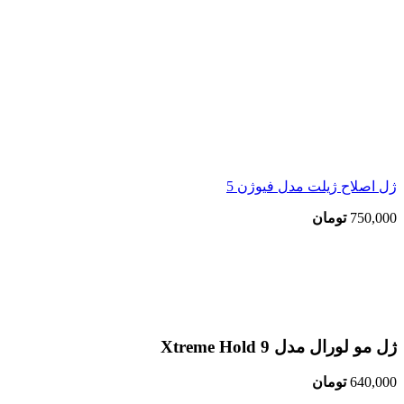
ژل اصلاح ژیلت مدل فیوژن 5
750,000
تومان
اتمام موجودی
بزرگنمایی تصویر
ژل مو لورال مدل Xtreme Hold 9
640,000
تومان