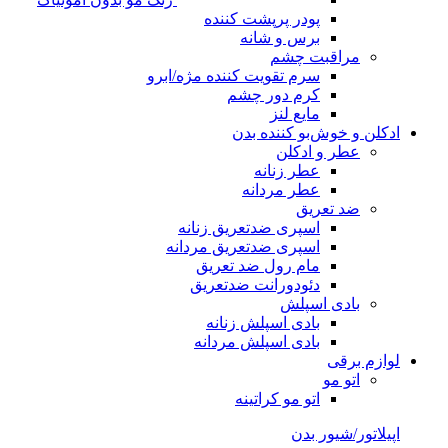
پودر پرپشت کننده
برس و شانه
مراقبت چشم
سرم تقویت کننده مژه/ابرو
کرم دور چشم
مایع لنز
ادکلن و خوش‌بو کننده بدن
عطر و ادکلن
عطر زنانه
عطر مردانه
ضد تعریق
اسپری ضدتعریق زنانه
اسپری ضدتعریق مردانه
مام رول ضد تعریق
دئودورانت ضدتعریق
بادی اسپلش
بادی اسپلش زنانه
بادی اسپلش مردانه
لوازم برقی
اتو مو
اتو مو کراتینه
اپیلاتور/شیور بدن