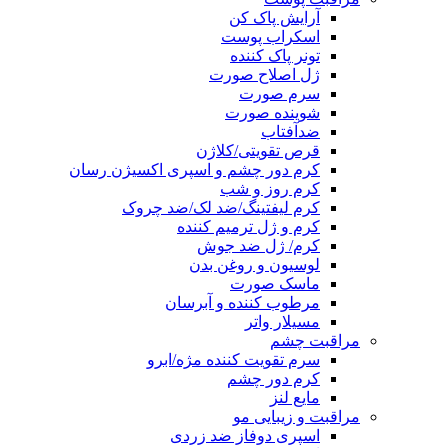
آرایش پاک کن
اسکراب پوست
تونر پاک کننده
ژل اصلاح صورت
سرم صورت
شوینده صورت
ضدآفتاب
قرص تقویتی/کلاژن
کرم دور چشم و اسپری اکسیژن رسان
کرم روز و شب
کرم لیفتینگ/ضد لک/ضد چروک
کرم و ژل ترمیم کننده
کرم/ ژل ضد جوش
لوسیون و روغن بدن
ماسک صورت
مرطوب کننده و آبرسان
مسیلار واتر
مراقبت چشم
سرم تقویت کننده مژه/ابرو
کرم دور چشم
مایع لنز
مراقبت و زیبایی مو
اسپری دوفاز ضد زردی