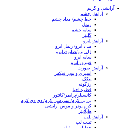
آرایشی و گریم
آرایش چشم
خط چشم/ مداد چشم
ریمل
سایه چشم
گلیتر
آرایش ابرو
مداد ابرو/ ریمل ابرو
ژل ابرو/صابون ابرو
سایه ابرو
فیبروز ابرو
آرایش صورت
اسپری و پودر فیکس
پنکک
رژگونه
قطره احیا
کانسیلر/پرایمر/کانتور
بی بی کرم/ سی سی کرم/ دی دی کرم
کرم پودر و موس آرایشی
هایلایتر
آرایش لب
تینت لب
خط لب و رژ لب