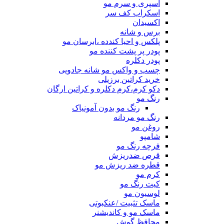
اسپری و سرم مو
اسکراب کف سر
اکسیدان
برس و شانه
پلکس و احیا کندده ،ابرسان مو
پودر پر پشت کننده مو
پودر دکلره
چسب و واکس مو شانه جادویی
خرید کراتین برزیلی
دکو کرم،کرم دکلره و کراتین ارگان
رنگ مو
رنگ مو بدون آمونیاک
رنگ مو مردانه
روغن مو
شامپو
فرچه رنگ مو
قرص ضدریزش
قطره ضد ریزش مو
کرم مو
کیت رنگ مو
لوسیون مو
ماسک تثبیت /عنکبوتی
ماسک مو و کاندیشنر
محافظ گوش