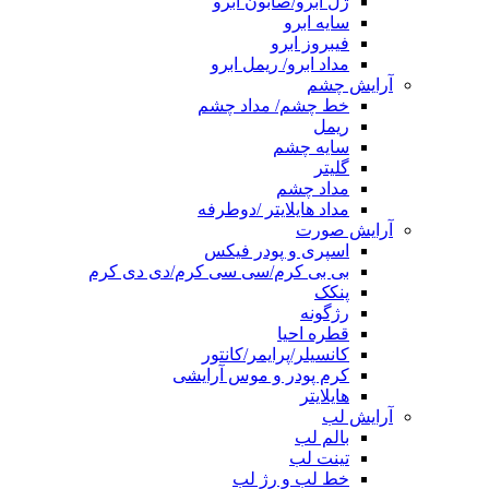
ژل ابرو/صابون ابرو
سایه ابرو
فیبروز ابرو
مداد ابرو/ ریمل ابرو
آرایش چشم
خط چشم/ مداد چشم
ریمل
سایه چشم
گلیتر
مداد چشم
مداد هایلایتر /دوطرفه
آرایش صورت
اسپری و پودر فیکس
بی بی کرم/سی سی کرم/دی دی کرم
پنکک
رژگونه
قطره احیا
کانسیلر/پرایمر/کانتور
کرم پودر و موس آرایشی
هایلایتر
آرایش لب
بالم لب
تینت لب
خط لب و رژ لب