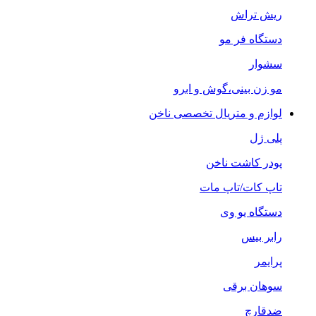
ریش تراش
دستگاه فر مو
سشوار
مو زن بینی،گوش و ابرو
لوازم و متریال تخصصی ناخن
پلی ژل
پودر کاشت ناخن
تاپ کات/تاپ مات
دستگاه یو وی
رابر بیس
پرایمر
سوهان برقی
ضدقارچ