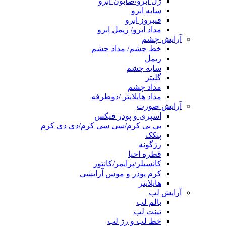
ژل ابرو/صابون ابرو
سایه ابرو
فیبروز ابرو
مداد ابرو/ ریمل ابرو
آرایش چشم
خط چشم/ مداد چشم
ریمل
سایه چشم
گلیتر
مداد چشم
مداد هایلایتر /دوطرفه
آرایش صورت
اسپری و پودر فیکس
بی بی کرم/سی سی کرم/دی دی کرم
پنکک
رژگونه
قطره احیا
کانسیلر/پرایمر/کانتور
کرم پودر و موس آرایشی
هایلایتر
آرایش لب
بالم لب
تینت لب
خط لب و رژ لب