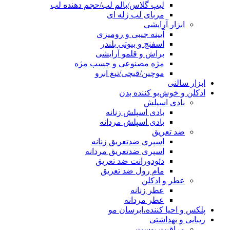
لیپ گلاس/بالم لب/حجم دهنده لب
مربای لب ژله ای
ابزار آرایشی
آیینه جیبی و رومیزی
اسفنج و بیوتی بلندر
براش و قلمو آرایشی
مژه مصنوعی و چسب مژه
موچین/قیچی/تیغ ابرو
ابزار سالنی
ادکلن و خوش‌بو کننده بدن
بادی اسپلش
بادی اسپلش زنانه
بادی اسپلش مردانه
ضد تعریق
اسپری ضدتعریق زنانه
اسپری ضدتعریق مردانه
دئودورانت ضد تعریق
مام رول ضد تعریق
عطر و ادکلن
عطر زنانه
عطر مردانه
پلکس و احیا کننده،ابرسان مو
زیبایی و بهداشتی
مراقبت پوست