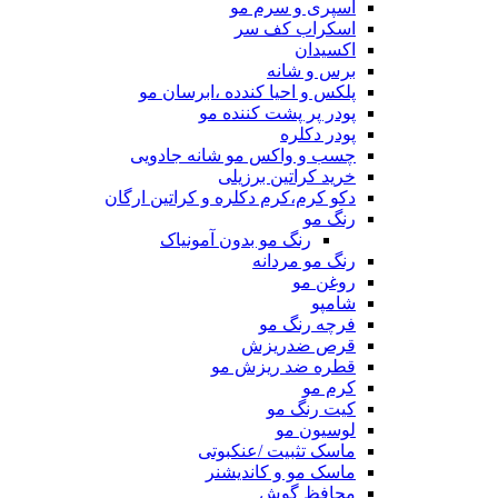
اسپری و سرم مو
اسکراب کف سر
اکسیدان
برس و شانه
پلکس و احیا کندده ،ابرسان مو
پودر پر پشت کننده مو
پودر دکلره
چسب و واکس مو شانه جادویی
خرید کراتین برزیلی
دکو کرم،کرم دکلره و کراتین ارگان
رنگ مو
رنگ مو بدون آمونیاک
رنگ مو مردانه
روغن مو
شامپو
فرچه رنگ مو
قرص ضدریزش
قطره ضد ریزش مو
کرم مو
کیت رنگ مو
لوسیون مو
ماسک تثبیت /عنکبوتی
ماسک مو و کاندیشنر
محافظ گوش