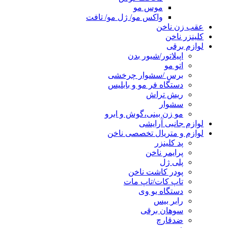
موس مو
واکس مو/ ژل مو/ تافت
عقب زن ناخن
کلینزر ناخن
لوازم برقی
اپیلاتور/شیور بدن
اتو مو
برس /سشوار چرخشی
دستگاه فر مو و بابلیس
ریش تراش
سشوار
مو زن بینی،گوش و ابرو
لوازم جانبی آرایشی
لوازم و متریال تخصصی ناخن
پد کلینزر
پرایمر ناخن
پلی ژل
پودر کاشت ناخن
تاپ کات/تاپ مات
دستگاه یو وی
رابر بیس
سوهان برقی
ضدقارچ