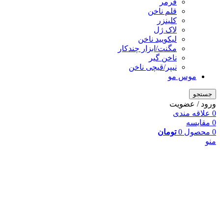
فرمر
قلم ناخن
کلینزر
لاک ژل
لیکوييد ناخن
مگنت/ابزار چندکار
ناخن گیر
نیپر/قیچی ناخن
موس مو
جستجو
ورود / عضویت
0
علاقه مندی
0
مقایسه
0
محصول
0
تومان
منو