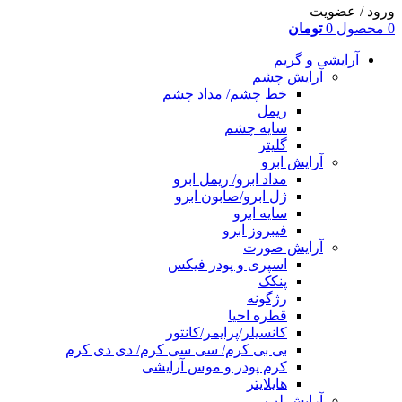
ورود / عضویت
0
محصول
0
تومان
آرایشی و گریم
آرایش چشم
خط چشم/ مداد چشم
ریمل
سایه چشم
گلیتر
آرایش ابرو
مداد ابرو/ ریمل ابرو
ژل ابرو/صابون ابرو
سایه ابرو
فیبروز ابرو
آرایش صورت
اسپری و پودر فیکس
پنکک
رژگونه
قطره احیا
کانسیلر/پرایمر/کانتور
بی بی کرم/ سی سی کرم/ دی دی کرم
کرم پودر و موس آرایشی
هایلایتر
آرایش لب