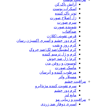
آرایش پاک کن
اسکراب پوست
تونر پاک کننده
ژل اصلاح صورت
سرم صورت
شوینده صورت
ضدآفتاب
قرص تقویتی/کلاژن
کرم دور چشم و اسپری اکسیژن رسان
کرم روز و شب
کرم لیفتینگ/ضد لک/ضد چروک
کرم و ژل ترمیم کننده
کرم/ ژل ضد جوش
لوسیون و روغن بدن
ماسک صورت
مرطوب کننده و آبرسان
مسیلار واتر
مراقبت چشم
سرم تقویت کننده مژه/ابرو
کرم دور چشم
مایع لنز
مراقبت و زیبایی مو
اسپری دوفاز ضد زردی