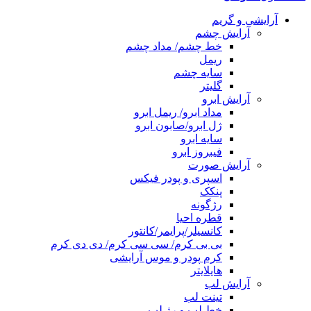
آرایشی و گریم
آرایش چشم
خط چشم/ مداد چشم
ریمل
سایه چشم
گلیتر
آرایش ابرو
مداد ابرو/ ریمل ابرو
ژل ابرو/صابون ابرو
سایه ابرو
فیبروز ابرو
آرایش صورت
اسپری و پودر فیکس
پنکک
رژگونه
قطره احیا
کانسیلر/پرایمر/کانتور
بی بی کرم/ سی سی کرم/ دی دی کرم
کرم پودر و موس آرایشی
هایلایتر
آرایش لب
تینت لب
خط لب و رژ لب