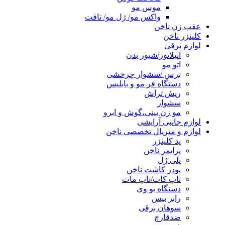
موس مو
واکس مو/ ژل مو/ تافت
عقب زن ناخن
کلینزر ناخن
لوازم برقی
اپیلاتور/شیور بدن
اتو مو
برس /سشوار چرخشی
دستگاه فر مو و بابلیس
ریش تراش
سشوار
مو زن بینی،گوش و ابرو
لوازم جانبی آرایشی
لوازم و متریال تخصصی ناخن
پد کلینزر
پرایمر ناخن
پلی ژل
پودر کاشت ناخن
تاپ کات/تاپ مات
دستگاه یو وی
رابر بیس
سوهان برقی
ضدقارچ