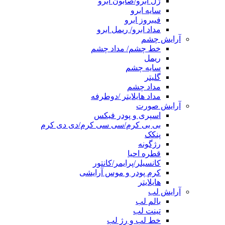
ژل ابرو/صابون ابرو
سایه ابرو
فیبروز ابرو
مداد ابرو/ ریمل ابرو
آرایش چشم
خط چشم/ مداد چشم
ریمل
سایه چشم
گلیتر
مداد چشم
مداد هایلایتر /دوطرفه
آرایش صورت
اسپری و پودر فیکس
بی بی کرم/سی سی کرم/دی دی کرم
پنکک
رژگونه
قطره احیا
کانسیلر/پرایمر/کانتور
کرم پودر و موس آرایشی
هایلایتر
آرایش لب
بالم لب
تینت لب
خط لب و رژ لب