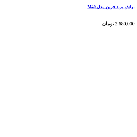
براش برند فرین مدل M40
2,680,000
تومان