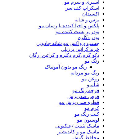
اسپری و سرم مو
اسکراب کف سر
اکسیدان
برس و شانه
پلکس و احیا کندده ،ابرسان مو
پودر پر پشت کننده مو
پودر دکلره
چسب و واکس مو شانه جادویی
خرید کراتین برزیلی
دکو کرم،کرم دکلره و کراتین ارگان
رنگ مو
رنگ مو بدون آمونیاک
رنگ مو مردانه
روغن مو
شامپو
فرچه رنگ مو
قرص ضدریزش
قطره ضد ریزش مو
کرم مو
کیت رنگ مو
لوسیون مو
ماسک تثبیت /عنکبوتی
ماسک مو و کاندیشنر
محافظ گوش