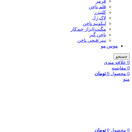
فرمر
قلم ناخن
کلینزر
لاک ژل
لیکوييد ناخن
مگنت/ابزار چندکار
ناخن گیر
نیپر/قیچی ناخن
موس مو
جستجو
0
علاقه مندی
0
مقایسه
0
محصول
0
تومان
منو
0
محصول
0
تومان