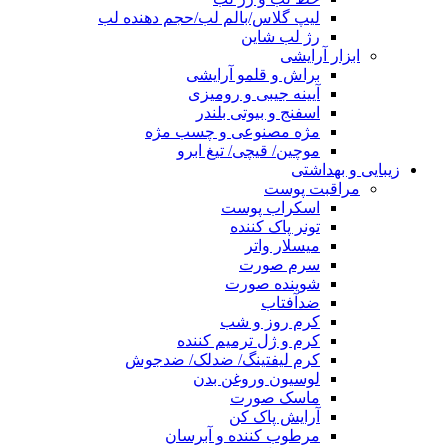
لیپ گلاس/بالم لب/حجم دهنده لب
رژ لب شاین
ابزار آرایشی
براش و قلمو آرایشی
آیینه جیبی و رومیزی
اسفنج و بیوتی بلندر
مژه مصنوعی و چسب مژه
موچین/ قیچی/ تیغ ابرو
زیبایی و بهداشتی
مراقبت پوست
اسکراب پوست
تونر پاک کننده
میسلار واتر
سرم صورت
شوینده صورت
ضدآفتاب
کرم روز و شب
کرم و ژل ترمیم کننده
کرم لیفتینگ/ ضدلک/ ضدجوش
لوسیون وروغن بدن
ماسک صورت
آرایش پاک کن
مرطوب کننده و آبرسان