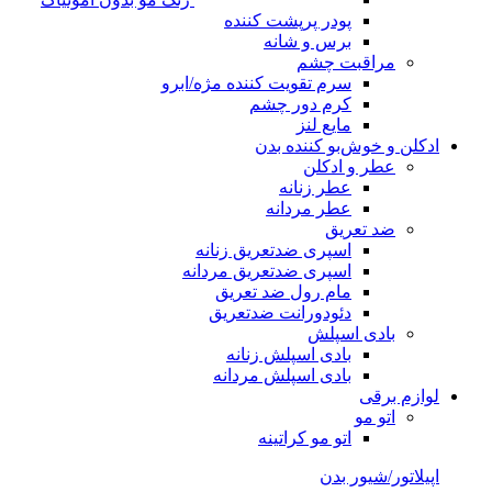
پودر پرپشت کننده
برس و شانه
مراقبت چشم
سرم تقویت کننده مژه/ابرو
کرم دور چشم
مایع لنز
ادکلن و خوش‌بو کننده بدن
عطر و ادکلن
عطر زنانه
عطر مردانه
ضد تعریق
اسپری ضدتعریق زنانه
اسپری ضدتعریق مردانه
مام رول ضد تعریق
دئودورانت ضدتعریق
بادی اسپلش
بادی اسپلش زنانه
بادی اسپلش مردانه
لوازم برقی
اتو مو
اتو مو کراتینه
اپیلاتور/شیور بدن