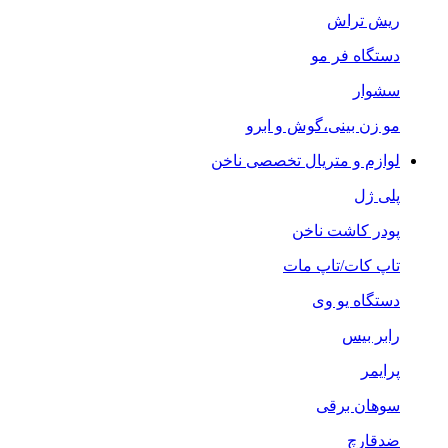
ریش تراش
دستگاه فر مو
سشوار
مو زن بینی،گوش و ابرو
لوازم و متریال تخصصی ناخن
پلی ژل
پودر کاشت ناخن
تاپ کات/تاپ مات
دستگاه یو وی
رابر بیس
پرایمر
سوهان برقی
ضدقارچ