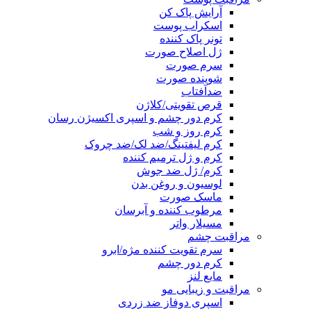
آرایش پاک کن
اسکراب پوست
تونر پاک کننده
ژل اصلاح صورت
سرم صورت
شوینده صورت
ضدآفتاب
قرص تقویتی/کلاژن
کرم دور چشم و اسپری اکسیژن رسان
کرم روز و شب
کرم لیفتینگ/ضد لک/ضد چروک
کرم و ژل ترمیم کننده
کرم/ ژل ضد جوش
لوسیون و روغن بدن
ماسک صورت
مرطوب کننده و آبرسان
مسیلار واتر
مراقبت چشم
سرم تقویت کننده مژه/ابرو
کرم دور چشم
مایع لنز
مراقبت و زیبایی مو
اسپری دوفاز ضد زردی