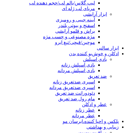
لیپ گلاس/بالم لب/حجم دهنده لب
مربای لب ژله ای
ابزار آرایشی
آیینه جیبی و رومیزی
اسفنج و بیوتی بلندر
براش و قلمو آرایشی
مژه مصنوعی و چسب مژه
موچین/قیچی/تیغ ابرو
ابزار سالنی
ادکلن و خوش‌بو کننده بدن
بادی اسپلش
بادی اسپلش زنانه
بادی اسپلش مردانه
ضد تعریق
اسپری ضدتعریق زنانه
اسپری ضدتعریق مردانه
دئودورانت ضد تعریق
مام رول ضد تعریق
عطر و ادکلن
عطر زنانه
عطر مردانه
پلکس و احیا کننده،ابرسان مو
زیبایی و بهداشتی
مراقبت پوست