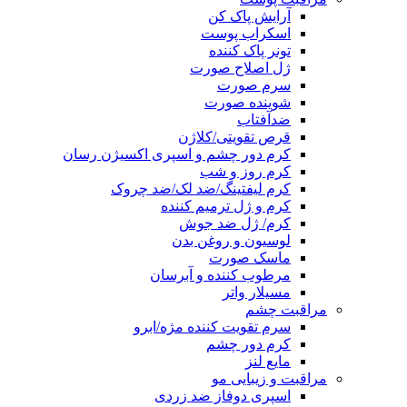
آرایش پاک کن
اسکراب پوست
تونر پاک کننده
ژل اصلاح صورت
سرم صورت
شوینده صورت
ضدآفتاب
قرص تقویتی/کلاژن
کرم دور چشم و اسپری اکسیژن رسان
کرم روز و شب
کرم لیفتینگ/ضد لک/ضد چروک
کرم و ژل ترمیم کننده
کرم/ ژل ضد جوش
لوسیون و روغن بدن
ماسک صورت
مرطوب کننده و آبرسان
مسیلار واتر
مراقبت چشم
سرم تقویت کننده مژه/ابرو
کرم دور چشم
مایع لنز
مراقبت و زیبایی مو
اسپری دوفاز ضد زردی