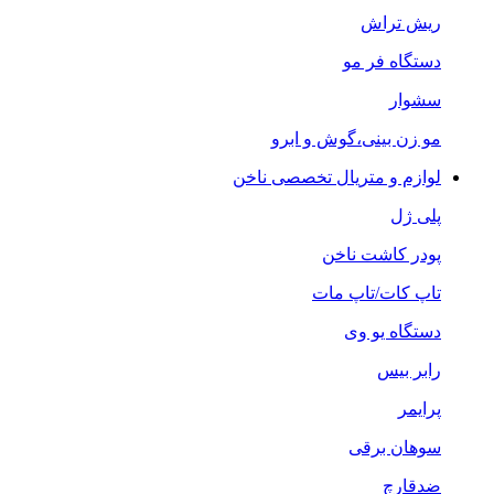
ریش تراش
دستگاه فر مو
سشوار
مو زن بینی،گوش و ابرو
لوازم و متریال تخصصی ناخن
پلی ژل
پودر کاشت ناخن
تاپ کات/تاپ مات
دستگاه یو وی
رابر بیس
پرایمر
سوهان برقی
ضدقارچ