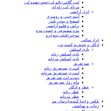
لیپ گلاس/بالم لب/حجم دهنده لب
مربای لب ژله ای
ابزار آرایشی
آیینه جیبی و رومیزی
اسفنج و بیوتی بلندر
براش و قلمو آرایشی
مژه مصنوعی و چسب مژه
موچین/قیچی/تیغ ابرو
ابزار سالنی
ادکلن و خوش‌بو کننده بدن
بادی اسپلش
بادی اسپلش زنانه
بادی اسپلش مردانه
ضد تعریق
اسپری ضدتعریق زنانه
اسپری ضدتعریق مردانه
دئودورانت ضد تعریق
مام رول ضد تعریق
عطر و ادکلن
عطر زنانه
عطر مردانه
پلکس و احیا کننده،ابرسان مو
زیبایی و بهداشتی
مراقبت پوست