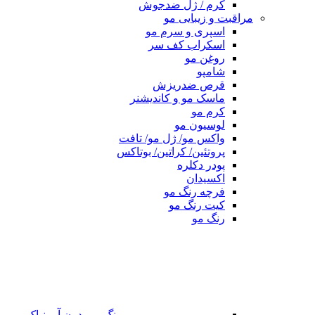
کرم / ژل ضدجوش
مراقبت و زیبایی مو
اسپری و سرم مو
اسکراب کف سر
روغن مو
شامپو
قرص ضدریزش
ماسک مو و کاندیشنر
کرم مو
لوسیون مو
واکس مو/ ژل مو/ تافت
پروتئین/ کراتین/ بوتاکس
پودر دکلره
اکسیدان
فرچه رنگ مو
کیت رنگ مو
رنگ مو
رنگ مو بدون آمونیاک