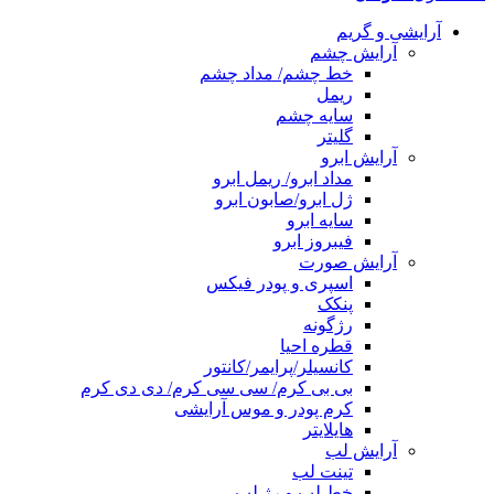
آرایشی و گریم
آرایش چشم
خط چشم/ مداد چشم
ریمل
سایه چشم
گلیتر
آرایش ابرو
مداد ابرو/ ریمل ابرو
ژل ابرو/صابون ابرو
سایه ابرو
فیبروز ابرو
آرایش صورت
اسپری و پودر فیکس
پنکک
رژگونه
قطره احیا
کانسیلر/پرایمر/کانتور
بی بی کرم/ سی سی کرم/ دی دی کرم
کرم پودر و موس آرایشی
هایلایتر
آرایش لب
تینت لب
خط لب و رژ لب