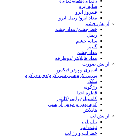
ژل ابرو/صابون ابرو
سایه ابرو
فیبروز ابرو
مداد ابرو/ ریمل ابرو
آرایش چشم
خط چشم/ مداد چشم
ریمل
سایه چشم
گلیتر
مداد چشم
مداد هایلایتر /دوطرفه
آرایش صورت
اسپری و پودر فیکس
بی بی کرم/سی سی کرم/دی دی کرم
پنکک
رژگونه
قطره احیا
کانسیلر/پرایمر/کانتور
کرم پودر و موس آرایشی
هایلایتر
آرایش لب
بالم لب
تینت لب
خط لب و رژ لب