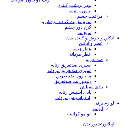
پودر پرپشت کننده
برس و شانه
مراقبت چشم
سرم تقویت کننده مژه/ابرو
کرم دور چشم
مایع لنز
ادکلن و خوش‌بو کننده بدن
عطر و ادکلن
عطر زنانه
عطر مردانه
ضد تعریق
اسپری ضدتعریق زنانه
اسپری ضدتعریق مردانه
مام رول ضد تعریق
دئودورانت ضدتعریق
بادی اسپلش
بادی اسپلش زنانه
بادی اسپلش مردانه
لوازم برقی
اتو مو
اتو مو کراتینه
اپیلاتور/شیور بدن