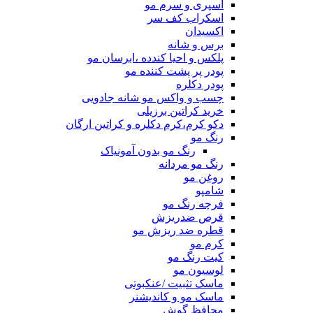
اسپری و سرم مو
اسکراب کف سر
اکسیدان
برس و شانه
پلکس و احیا کندده ،ابرسان مو
پودر پر پشت کننده مو
پودر دکلره
چسب و واکس مو شانه جادویی
خرید کراتین برزیلی
دکو کرم،کرم دکلره و کراتین ارگان
رنگ مو
رنگ مو بدون آمونیاک
رنگ مو مردانه
روغن مو
شامپو
فرچه رنگ مو
قرص ضدریزش
قطره ضد ریزش مو
کرم مو
کیت رنگ مو
لوسیون مو
ماسک تثبیت /عنکبوتی
ماسک مو و کاندیشنر
محافظ گوش