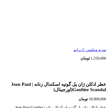
سرم ویتامین C پرایم
1,550,000
تومان
بزرگنمایی تصویر
عطر ادکلن ژان پل گوتیه اسکندال زنانه | Jean Paul
Gaultier Scandal(اورجینال)
18,900,000
تومان
عطر ادکلن ژان پل گوتیه اسکندال زنانه | Jean Paul Gaultier