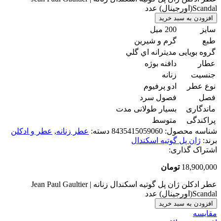
Scandal(اورجینال) عدد
افزودن به سبد خرید
سایز
200 میل
طبع
گرم و شیرین
گروه بویایی
مديترانه اي گلي
عطار
دافنه بوژه
جنسیت
زنانه
نوع عطر
ادو پرفیوم
فصل
فصول سرد
ماندگاری
بسیار طولانی مدت
پراکندگی
متوسط
شناسه محصول:
8435415059060
دسته:
عطر زنانه
,
عطر و ادکلن
برند:
ژان پل گوتیه اسکندال
اشتراک گذاری:
18,900,000
تومان
عطر ادکلن ژان پل گوتیه اسکندال زنانه | Jean Paul Gaultier
Scandal(اورجینال) عدد
افزودن به سبد خرید
مقایسه