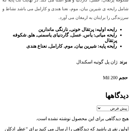
شامل رایحه ی شیرین بیان، موم، نعنا هندی و کارامل می باشد نشاط و
سرزندگی را برایتان به ارمغان می آورد.
رایحه اولیه: پرتقال خونی, نارنگی ماندارین
رایحه میانی: یاس, عسل, گاردنیای یاسمنی, هلو, شکوفه
پرتقال
رایحه پایه: شیرین بیان, موم, کارامل, نعناع هندی
برند
ژان پل گوتیه اسکندال
حجم
200 Mil
دیدگاهها
هیچ دیدگاهی برای این محصول نوشته نشده است.
اولین نفری باشید که دیدگاهی را ارسال می کنید برای “عطر ادکلن