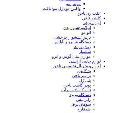
موس مو
واکس مو/ ژل مو/ تافت
عقب زن ناخن
کلینزر ناخن
لوازم برقی
اپیلاتور/شیور بدن
اتو مو
برس /سشوار چرخشی
دستگاه فر مو و بابلیس
ریش تراش
سشوار
مو زن بینی،گوش و ابرو
لوازم جانبی آرایشی
لوازم و متریال تخصصی ناخن
پد کلینزر
پرایمر ناخن
پلی ژل
پودر کاشت ناخن
تاپ کات/تاپ مات
دستگاه یو وی
رابر بیس
سوهان برقی
ضدقارچ