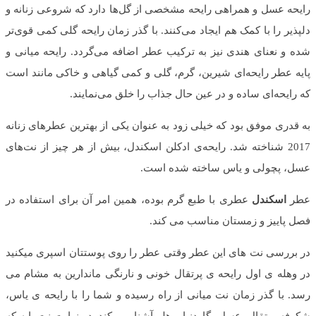
رایحه عسل و همراهی رایحه مشخصی از گل‌ها دارد که شروعی زنانه و
دلپذیر را با کمک هم ایجاد می‌کنند. با گذر زمان رایحه گلی کمی قوی‌تر
شده و نعنای هندی نیز به ترکیب عطر اضافه می‌گردد. رایحه میانی و
پایه عطر رایحه‌ای شیرین، گرم، گلی و کمی گیاهی و خاکی مانند است
که رایحه‌ای ساده و در عین حال جذاب را خلق می‌نمایند.
به قدری موفق بود که خیلی زود به عنوان یکی از بهترین عطرهای زنانه
2017 شناخته شد. رایحه‌ی ادکلن اسکندل، بیش از هر چیز از نت‌های
عسل، پچولی و یاس ساخته شده است.
عطر
اسکندل
عطری با طبع گرم بوده، همین امر آن برای استفاده در
فصل پاییز و زمستان مناسب می کند.
در بررسی نت های این عطر وقتی عطر را روی پوستتان اسپری میکنید
در وهله ی اول رایحه ی پرتقال خونی و نارنگی ماندارین به مشام می
رسد. با گذر زمان نت میانی از راه رسیده و شما را با رایحه ی یاس،
شکوفه پرتقال، عسل، گاردنیا و هلو آشنا می کند. در نهایت نت پایه که