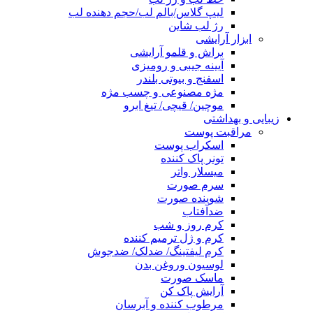
لیپ گلاس/بالم لب/حجم دهنده لب
رژ لب شاین
ابزار آرایشی
براش و قلمو آرایشی
آیینه جیبی و رومیزی
اسفنج و بیوتی بلندر
مژه مصنوعی و چسب مژه
موچین/ قیچی/ تیغ ابرو
زیبایی و بهداشتی
مراقبت پوست
اسکراب پوست
تونر پاک کننده
میسلار واتر
سرم صورت
شوینده صورت
ضدآفتاب
کرم روز و شب
کرم و ژل ترمیم کننده
کرم لیفتینگ/ ضدلک/ ضدجوش
لوسیون وروغن بدن
ماسک صورت
آرایش پاک کن
مرطوب کننده و آبرسان