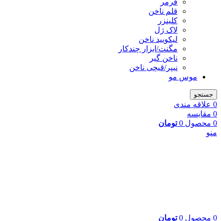
فرمر
قلم ناخن
کلینزر
لاک ژل
لیکوييد ناخن
مگنت/ابزار چندکار
ناخن گیر
نیپر/قیچی ناخن
موس مو
جستجو
0
علاقه مندی
0
مقایسه
0
محصول
0
تومان
منو
0
محصول
0
تومان