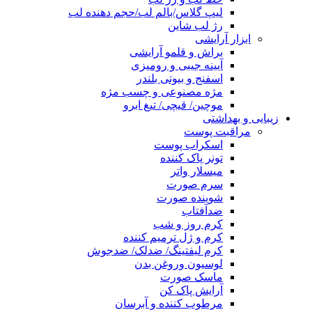
لیپ گلاس/بالم لب/حجم دهنده لب
رژ لب شاین
ابزار آرایشی
براش و قلمو آرایشی
آیینه جیبی و رومیزی
اسفنج و بیوتی بلندر
مژه مصنوعی و چسب مژه
موچین/ قیچی/ تیغ ابرو
زیبایی و بهداشتی
مراقبت پوست
اسکراب پوست
تونر پاک کننده
میسلار واتر
سرم صورت
شوینده صورت
ضدآفتاب
کرم روز و شب
کرم و ژل ترمیم کننده
کرم لیفتینگ/ ضدلک/ ضدجوش
لوسیون وروغن بدن
ماسک صورت
آرایش پاک کن
مرطوب کننده و آبرسان