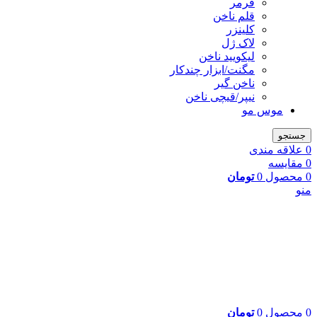
فرمر
قلم ناخن
کلینزر
لاک ژل
لیکوييد ناخن
مگنت/ابزار چندکار
ناخن گیر
نیپر/قیچی ناخن
موس مو
جستجو
0
علاقه مندی
0
مقایسه
0
محصول
0
تومان
منو
0
محصول
0
تومان