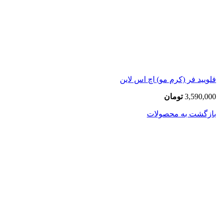
فلویید فر (کرم مو) اچ اس لاین
3,590,000
تومان
بازگشت به محصولات