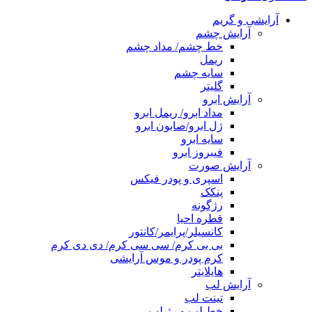
آرایشی و گریم
آرایش چشم
خط چشم/ مداد چشم
ریمل
سایه چشم
گلیتر
آرایش ابرو
مداد ابرو/ ریمل ابرو
ژل ابرو/صابون ابرو
سایه ابرو
فیبروز ابرو
آرایش صورت
اسپری و پودر فیکس
پنکک
رژگونه
قطره احیا
کانسیلر/پرایمر/کانتور
بی بی کرم/ سی سی کرم/ دی دی کرم
کرم پودر و موس آرایشی
هایلایتر
آرایش لب
تینت لب
خط لب و رژ لب