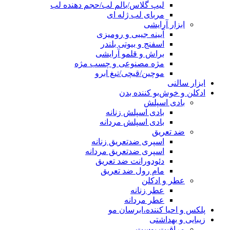
لیپ گلاس/بالم لب/حجم دهنده لب
مربای لب ژله ای
ابزار آرایشی
آیینه جیبی و رومیزی
اسفنج و بیوتی بلندر
براش و قلمو آرایشی
مژه مصنوعی و چسب مژه
موچین/قیچی/تیغ ابرو
ابزار سالنی
ادکلن و خوش‌بو کننده بدن
بادی اسپلش
بادی اسپلش زنانه
بادی اسپلش مردانه
ضد تعریق
اسپری ضدتعریق زنانه
اسپری ضدتعریق مردانه
دئودورانت ضد تعریق
مام رول ضد تعریق
عطر و ادکلن
عطر زنانه
عطر مردانه
پلکس و احیا کننده،ابرسان مو
زیبایی و بهداشتی
مراقبت پوست