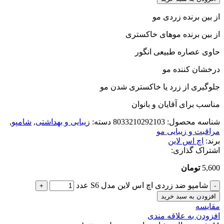
از بین برنده زردی مو
از بین برنده موهای خاکستری
حاوی عصاره طبیعی انگور
درخشان کننده مو
جلوگیری از زرد یا خاکستری شدن مو
مناسب برای آقایان و بانوان
شناسه محصول:
8033210292103
دسته:
زیبایی و بهداشتی
,
شامپو
,
مراقبت و زیبایی مو
برند:
اچ اس لاین
اشتراک گذاری:
5,600
تومان
شامپو ضد زردی اچ اس لاین مدل S6 عدد
افزودن به سبد خرید
مقایسه
افزودن به علاقه مندی