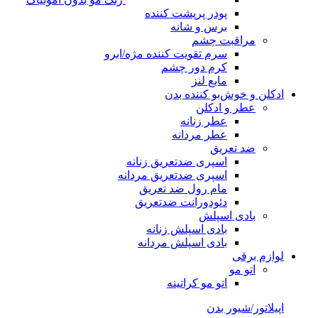
پودر پرپشت کننده
برس و شانه
مراقبت چشم
سرم تقویت کننده مژه/ابرو
کرم دور چشم
مایع لنز
ادکلن و خوش‌بو کننده بدن
عطر و ادکلن
عطر زنانه
عطر مردانه
ضد تعریق
اسپری ضدتعریق زنانه
اسپری ضدتعریق مردانه
مام رول ضد تعریق
دئودورانت ضدتعریق
بادی اسپلش
بادی اسپلش زنانه
بادی اسپلش مردانه
لوازم برقی
اتو مو
اتو مو کراتینه
اپیلاتور/شیور بدن