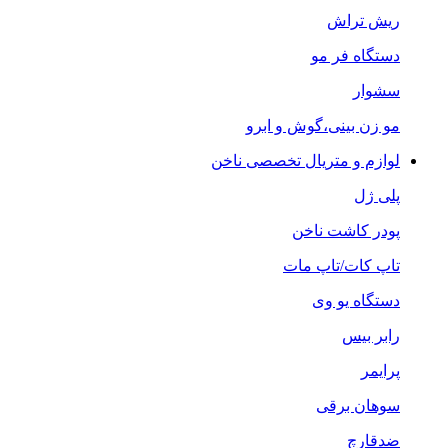
ریش تراش
دستگاه فر مو
سشوار
مو زن بینی،گوش و ابرو
لوازم و متریال تخصصی ناخن
پلی ژل
پودر کاشت ناخن
تاپ کات/تاپ مات
دستگاه یو وی
رابر بیس
پرایمر
سوهان برقی
ضدقارچ