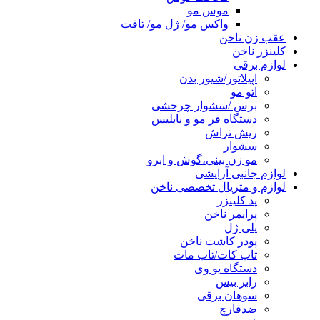
موس مو
واکس مو/ ژل مو/ تافت
عقب زن ناخن
کلینزر ناخن
لوازم برقی
اپیلاتور/شیور بدن
اتو مو
برس /سشوار چرخشی
دستگاه فر مو و بابلیس
ریش تراش
سشوار
مو زن بینی،گوش و ابرو
لوازم جانبی آرایشی
لوازم و متریال تخصصی ناخن
پد کلینزر
پرایمر ناخن
پلی ژل
پودر کاشت ناخن
تاپ کات/تاپ مات
دستگاه یو وی
رابر بیس
سوهان برقی
ضدقارچ