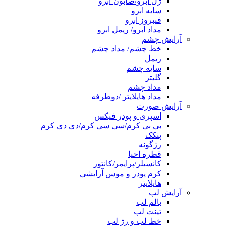
ژل ابرو/صابون ابرو
سایه ابرو
فیبروز ابرو
مداد ابرو/ ریمل ابرو
آرایش چشم
خط چشم/ مداد چشم
ریمل
سایه چشم
گلیتر
مداد چشم
مداد هایلایتر /دوطرفه
آرایش صورت
اسپری و پودر فیکس
بی بی کرم/سی سی کرم/دی دی کرم
پنکک
رژگونه
قطره احیا
کانسیلر/پرایمر/کانتور
کرم پودر و موس آرایشی
هایلایتر
آرایش لب
بالم لب
تینت لب
خط لب و رژ لب