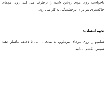
ناخواسته روى موى روشن شده را برطرف مى كند. روى موهاى
خاكسترى نيز براى درخشندگى به كار مى رود.
نحوه استفاده:
شامپو را روی موهای مرطوب به مدت ۱ الی ۵ دقیقه ماساژ دهید
سپس آبکشی نمایید