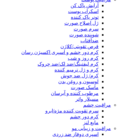
آرایش پاک کن
اسکراب پوست
تونر پاک کننده
ژل اصلاح صورت
سرم صورت
شوینده صورت
ضدآفتاب
قرص تقویتی/کلاژن
کرم دور چشم و اسپری اکسیژن رسان
کرم روز و شب
کرم لیفتینگ/ضد لک/ضد چروک
کرم و ژل ترمیم کننده
کرم/ ژل ضد جوش
لوسیون و روغن بدن
ماسک صورت
مرطوب کننده و آبرسان
مسیلار واتر
مراقبت چشم
سرم تقویت کننده مژه/ابرو
کرم دور چشم
مایع لنز
مراقبت و زیبایی مو
اسپری دوفاز ضد زردی