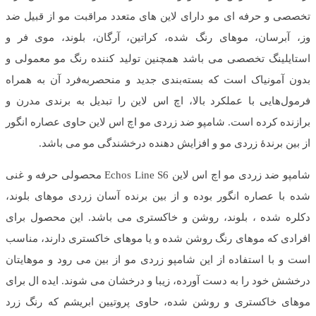
تخصصی و حرفه ای مو دارای لاین های متعدد مراقبت مو از قبیل ضد
وز، آبرسان، موهای رنگ شده، کراتین، آرگان، بلوند، موی فر و
استایلینگ تخصصی می باشد همچنین تولید کننده رنگ مو معمولی و
بدون آمونیاک است که بسته‌بندی جدید و منحصربه‌فرد آن به همراه
فرمول‌هایی با عملکرد بالا، اچ اس لاین را تبدیل به برندی مدرن و
برازنده کرده است. شامپو ضد زردی مو اچ اس لاین حاوی عصاره انگور
از بین برندۀ زردی مو و افزایش دهنده درخشندگی مو می باشد.
شامپو ضد زردی مو اچ اس لاین Echos Line S6 محصولی حرفه و غنی
شده با عصاره انگور بوده و از بین برنده آسان زردی موهای بلوند،
دکلره شده ، بلوند، روشن و خاکستری می باشد. این محصول برای
افرادی که موهای رنگ روشن شده و یا موهای خاکستری دارند، مناسب
است و با استفاده از این شامپو زردی مو از بین می رود و موهایتان
درخشش خود را به دست آورده، زیبا و درخشان می شوند. ايده ال براى
موهاى خاكسترى و روشن شده، حاوى پروتيين ابريشم كه رنگ زرد