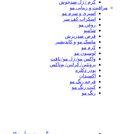
کرم / ژل ضدجوش
مراقبت و زیبایی مو
اسپری و سرم مو
اسکراب کف سر
روغن مو
شامپو
قرص ضدریزش
ماسک مو و کاندیشنر
کرم مو
لوسیون مو
واکس مو/ ژل مو/ تافت
پروتئین/ کراتین/ بوتاکس
پودر دکلره
اکسیدان
فرچه رنگ مو
کیت رنگ مو
رنگ مو
رنگ مو بدون آمونیاک