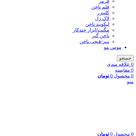
فرمر
قلم ناخن
کلینزر
لاک ژل
لیکوييد ناخن
مگنت/ابزار چندکار
ناخن گیر
نیپر/قیچی ناخن
موس مو
جستجو
0
علاقه مندی
0
مقایسه
0
محصول
0
تومان
منو
0
محصول
0
تومان