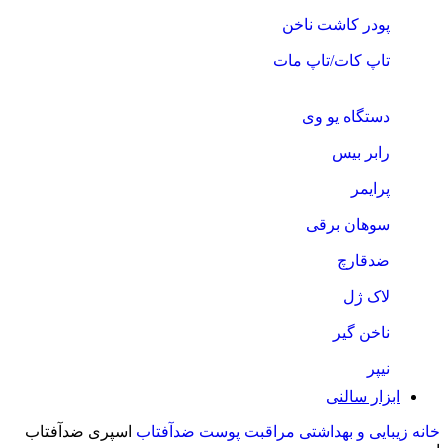
پودر کاشت ناخن
تاپ کات/تاپ مات
دستگاه یو وی
رابر بیس
پرایمر
سوهان برقی
ضدقارچ
لاک ژل
ناخن گیر
نیپر
ابزار سالنی
خانه
زیبایی و بهداشتی
مراقبت پوست
ضدآفتاب
اسپری ضدآفتاب