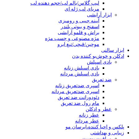
لیپ گلاس/بالم لب/حجم دهنده لب
مربای لب ژله ای
ابزار آرایشی
آیینه جیبی و رومیزی
اسفنج و بیوتی بلندر
براش و قلمو آرایشی
مژه مصنوعی و چسب مژه
موچین/قیچی/تیغ ابرو
ابزار سالنی
ادکلن و خوش‌بو کننده بدن
بادی اسپلش
بادی اسپلش زنانه
بادی اسپلش مردانه
ضد تعریق
اسپری ضدتعریق زنانه
اسپری ضدتعریق مردانه
دئودورانت ضد تعریق
مام رول ضد تعریق
عطر و ادکلن
عطر زنانه
عطر مردانه
پلکس و احیا کننده،ابرسان مو
زیبایی و بهداشتی
مراقبت پوست