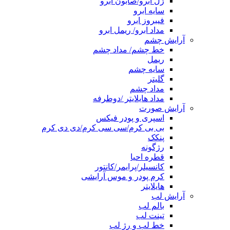
ژل ابرو/صابون ابرو
سایه ابرو
فیبروز ابرو
مداد ابرو/ ریمل ابرو
آرایش چشم
خط چشم/ مداد چشم
ریمل
سایه چشم
گلیتر
مداد چشم
مداد هایلایتر /دوطرفه
آرایش صورت
اسپری و پودر فیکس
بی بی کرم/سی سی کرم/دی دی کرم
پنکک
رژگونه
قطره احیا
کانسیلر/پرایمر/کانتور
کرم پودر و موس آرایشی
هایلایتر
آرایش لب
بالم لب
تینت لب
خط لب و رژ لب