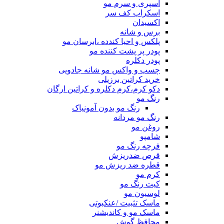
اسپری و سرم مو
اسکراب کف سر
اکسیدان
برس و شانه
پلکس و احیا کندده ،ابرسان مو
پودر پر پشت کننده مو
پودر دکلره
چسب و واکس مو شانه جادویی
خرید کراتین برزیلی
دکو کرم،کرم دکلره و کراتین ارگان
رنگ مو
رنگ مو بدون آمونیاک
رنگ مو مردانه
روغن مو
شامپو
فرچه رنگ مو
قرص ضدریزش
قطره ضد ریزش مو
کرم مو
کیت رنگ مو
لوسیون مو
ماسک تثبیت /عنکبوتی
ماسک مو و کاندیشنر
محافظ گوش