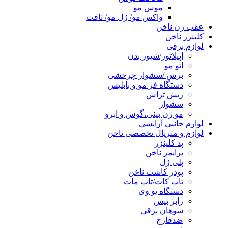
موس مو
واکس مو/ ژل مو/ تافت
عقب زن ناخن
کلینزر ناخن
لوازم برقی
اپیلاتور/شیور بدن
اتو مو
برس /سشوار چرخشی
دستگاه فر مو و بابلیس
ریش تراش
سشوار
مو زن بینی،گوش و ابرو
لوازم جانبی آرایشی
لوازم و متریال تخصصی ناخن
پد کلینزر
پرایمر ناخن
پلی ژل
پودر کاشت ناخن
تاپ کات/تاپ مات
دستگاه یو وی
رابر بیس
سوهان برقی
ضدقارچ