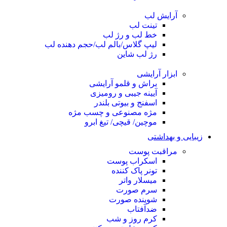
آرایش لب
تینت لب
خط لب و رژ لب
لیپ گلاس/بالم لب/حجم دهنده لب
رژ لب شاین
ابزار آرایشی
براش و قلمو آرایشی
آیینه جیبی و رومیزی
اسفنج و بیوتی بلندر
مژه مصنوعی و چسب مژه
موچین/ قیچی/ تیغ ابرو
زیبایی و بهداشتی
مراقبت پوست
اسکراب پوست
تونر پاک کننده
میسلار واتر
سرم صورت
شوینده صورت
ضدآفتاب
کرم روز و شب