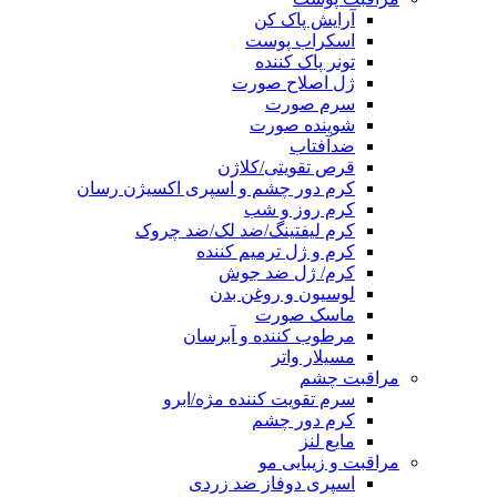
آرایش پاک کن
اسکراب پوست
تونر پاک کننده
ژل اصلاح صورت
سرم صورت
شوینده صورت
ضدآفتاب
قرص تقویتی/کلاژن
کرم دور چشم و اسپری اکسیژن رسان
کرم روز و شب
کرم لیفتینگ/ضد لک/ضد چروک
کرم و ژل ترمیم کننده
کرم/ ژل ضد جوش
لوسیون و روغن بدن
ماسک صورت
مرطوب کننده و آبرسان
مسیلار واتر
مراقبت چشم
سرم تقویت کننده مژه/ابرو
کرم دور چشم
مایع لنز
مراقبت و زیبایی مو
اسپری دوفاز ضد زردی