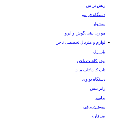
ریش تراش
دستگاه فر مو
سشوار
مو زن بینی،گوش و ابرو
لوازم و متریال تخصصی ناخن
پلی ژل
پودر کاشت ناخن
تاپ کات/تاپ مات
دستگاه یو وی
رابر بیس
پرایمر
سوهان برقی
ضدقارچ