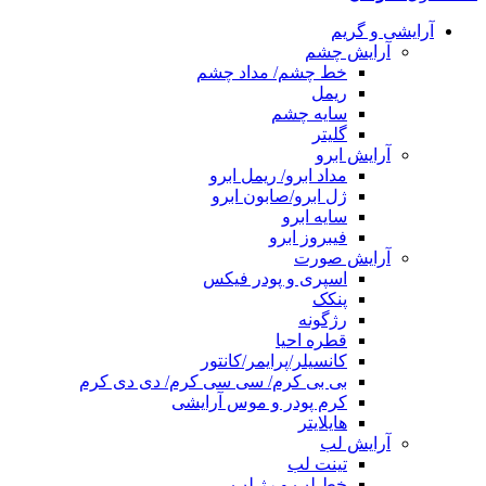
آرایشی و گریم
آرایش چشم
خط چشم/ مداد چشم
ریمل
سایه چشم
گلیتر
آرایش ابرو
مداد ابرو/ ریمل ابرو
ژل ابرو/صابون ابرو
سایه ابرو
فیبروز ابرو
آرایش صورت
اسپری و پودر فیکس
پنکک
رژگونه
قطره احیا
کانسیلر/پرایمر/کانتور
بی بی کرم/ سی سی کرم/ دی دی کرم
کرم پودر و موس آرایشی
هایلایتر
آرایش لب
تینت لب
خط لب و رژ لب