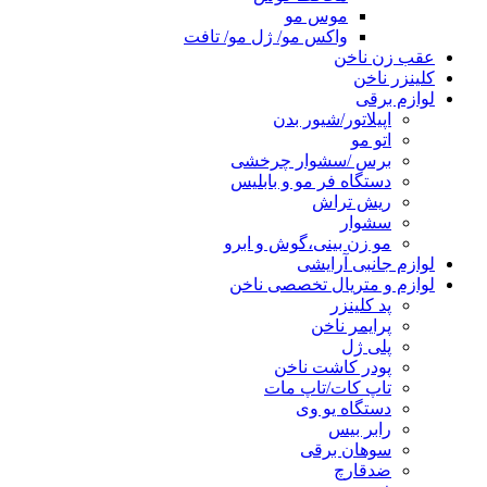
موس مو
واکس مو/ ژل مو/ تافت
عقب زن ناخن
کلینزر ناخن
لوازم برقی
اپیلاتور/شیور بدن
اتو مو
برس /سشوار چرخشی
دستگاه فر مو و بابلیس
ریش تراش
سشوار
مو زن بینی،گوش و ابرو
لوازم جانبی آرایشی
لوازم و متریال تخصصی ناخن
پد کلینزر
پرایمر ناخن
پلی ژل
پودر کاشت ناخن
تاپ کات/تاپ مات
دستگاه یو وی
رابر بیس
سوهان برقی
ضدقارچ