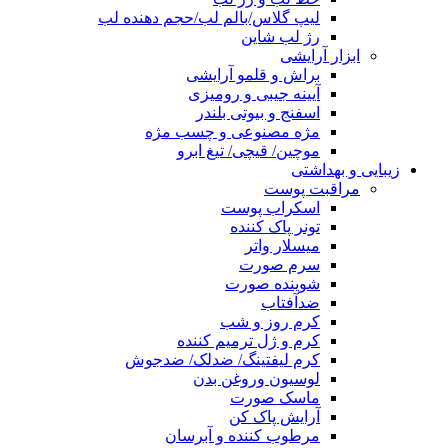
لیپ گلاس/بالم لب/حجم دهنده لب
رژ لب شاین
ابزار آرایشی
براش و قلمو آرایشی
آیینه جیبی و رومیزی
اسفنج و بیوتی بلندر
مژه مصنوعی و چسب مژه
موچین/ قیچی/ تیغ ابرو
زیبایی و بهداشتی
مراقبت پوست
اسکراب پوست
تونر پاک کننده
میسلار واتر
سرم صورت
شوینده صورت
ضدآفتاب
کرم روز و شب
کرم و ژل ترمیم کننده
کرم لیفتینگ/ ضدلک/ ضدجوش
لوسیون وروغن بدن
ماسک صورت
آرایش پاک کن
مرطوب کننده و آبرسان