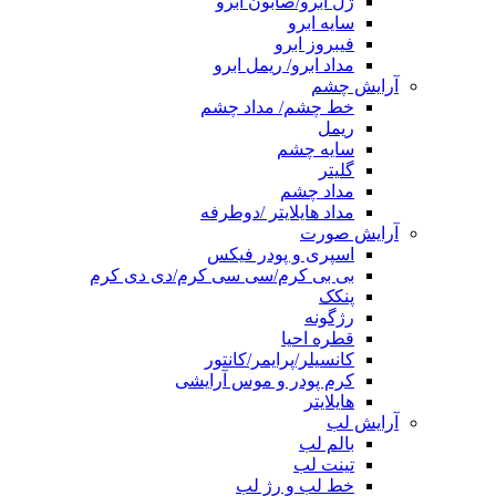
ژل ابرو/صابون ابرو
سایه ابرو
فیبروز ابرو
مداد ابرو/ ریمل ابرو
آرایش چشم
خط چشم/ مداد چشم
ریمل
سایه چشم
گلیتر
مداد چشم
مداد هایلایتر /دوطرفه
آرایش صورت
اسپری و پودر فیکس
بی بی کرم/سی سی کرم/دی دی کرم
پنکک
رژگونه
قطره احیا
کانسیلر/پرایمر/کانتور
کرم پودر و موس آرایشی
هایلایتر
آرایش لب
بالم لب
تینت لب
خط لب و رژ لب