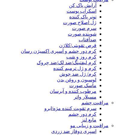
آرایش پاک کن
اسکراب پوست
تونر پاک کننده
ژل اصلاح صورت
سرم صورت
شوینده صورت
ضدآفتاب
قرص تقویتی/کلاژن
کرم دور چشم و اسپری اکسیژن رسان
کرم روز و شب
کرم لیفتینگ/ضد لک/ضد چروک
کرم و ژل ترمیم کننده
کرم/ ژل ضد جوش
لوسیون و روغن بدن
ماسک صورت
مرطوب کننده و آبرسان
مسیلار واتر
مراقبت چشم
سرم تقویت کننده مژه/ابرو
کرم دور چشم
مایع لنز
مراقبت و زیبایی مو
اسپری دوفاز ضد زردی