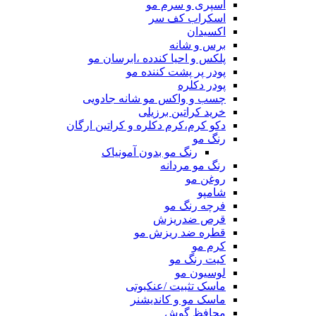
اسپری و سرم مو
اسکراب کف سر
اکسیدان
برس و شانه
پلکس و احیا کندده ،ابرسان مو
پودر پر پشت کننده مو
پودر دکلره
چسب و واکس مو شانه جادویی
خرید کراتین برزیلی
دکو کرم،کرم دکلره و کراتین ارگان
رنگ مو
رنگ مو بدون آمونیاک
رنگ مو مردانه
روغن مو
شامپو
فرچه رنگ مو
قرص ضدریزش
قطره ضد ریزش مو
کرم مو
کیت رنگ مو
لوسیون مو
ماسک تثبیت /عنکبوتی
ماسک مو و کاندیشنر
محافظ گوش