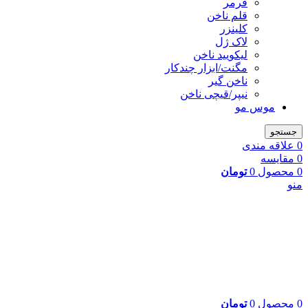
فرمر
قلم ناخن
کلینزر
لاک ژل
لیکوييد ناخن
مگنت/ابزار چندکار
ناخن گیر
نیپر/قیچی ناخن
موس مو
جستجو
0
علاقه مندی
0
مقایسه
0
محصول
0
تومان
منو
0
محصول
0
تومان