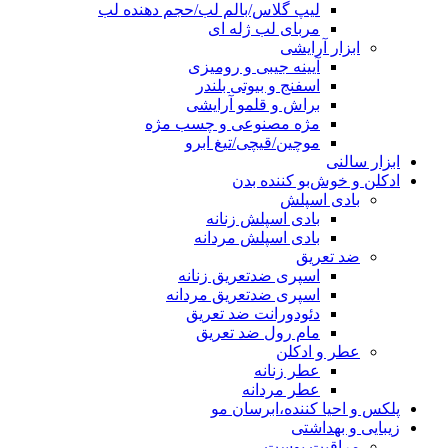
لیپ گلاس/بالم لب/حجم دهنده لب
مربای لب ژله ای
ابزار آرایشی
آیینه جیبی و رومیزی
اسفنج و بیوتی بلندر
براش و قلمو آرایشی
مژه مصنوعی و چسب مژه
موچین/قیچی/تیغ ابرو
ابزار سالنی
ادکلن و خوش‌بو کننده بدن
بادی اسپلش
بادی اسپلش زنانه
بادی اسپلش مردانه
ضد تعریق
اسپری ضدتعریق زنانه
اسپری ضدتعریق مردانه
دئودورانت ضد تعریق
مام رول ضد تعریق
عطر و ادکلن
عطر زنانه
عطر مردانه
پلکس و احیا کننده،ابرسان مو
زیبایی و بهداشتی
مراقبت پوست