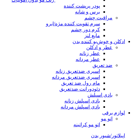
پودر پرپشت کننده
برس و شانه
مراقبت چشم
سرم تقویت کننده مژه/ابرو
کرم دور چشم
مایع لنز
ادکلن و خوش‌بو کننده بدن
عطر و ادکلن
عطر زنانه
عطر مردانه
ضد تعریق
اسپری ضدتعریق زنانه
اسپری ضدتعریق مردانه
مام رول ضد تعریق
دئودورانت ضدتعریق
بادی اسپلش
بادی اسپلش زنانه
بادی اسپلش مردانه
لوازم برقی
اتو مو
اتو مو کراتینه
اپیلاتور/شیور بدن