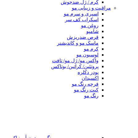
کرم / ژل ضدجوش
مراقبت و زیبایی مو
اسپری و سرم مو
اسکراب کف سر
روغن مو
شامپو
قرص ضدریزش
ماسک مو و کاندیشنر
کرم مو
لوسیون مو
واکس مو/ ژل مو/ تافت
پروتئین/ کراتین/ بوتاکس
پودر دکلره
اکسیدان
فرچه رنگ مو
کیت رنگ مو
رنگ مو
رنگ مو بدون آمونیاک