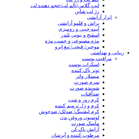
لیپ گلاس/بالم لب/حجم دهنده لب
رژ لب شاین
ابزار آرایشی
براش و قلمو آرایشی
آیینه جیبی و رومیزی
اسفنج و بیوتی بلندر
مژه مصنوعی و چسب مژه
موچین/ قیچی/ تیغ ابرو
زیبایی و بهداشتی
مراقبت پوست
اسکراب پوست
تونر پاک کننده
میسلار واتر
سرم صورت
شوینده صورت
ضدآفتاب
کرم روز و شب
کرم و ژل ترمیم کننده
کرم لیفتینگ/ ضدلک/ ضدجوش
لوسیون وروغن بدن
ماسک صورت
آرایش پاک کن
مرطوب کننده و آبرسان