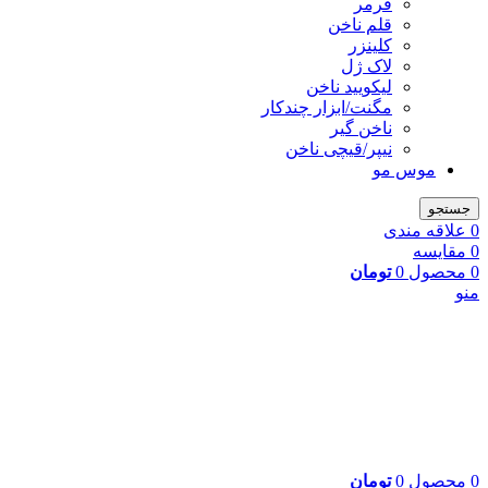
فرمر
قلم ناخن
کلینزر
لاک ژل
لیکوييد ناخن
مگنت/ابزار چندکار
ناخن گیر
نیپر/قیچی ناخن
موس مو
جستجو
0
علاقه مندی
0
مقایسه
0
محصول
0
تومان
منو
0
محصول
0
تومان