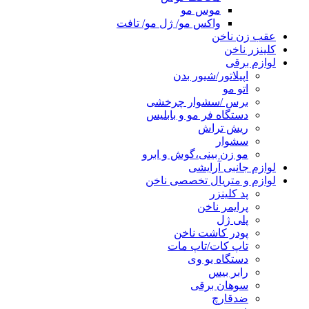
موس مو
واکس مو/ ژل مو/ تافت
عقب زن ناخن
کلینزر ناخن
لوازم برقی
اپیلاتور/شیور بدن
اتو مو
برس /سشوار چرخشی
دستگاه فر مو و بابلیس
ریش تراش
سشوار
مو زن بینی،گوش و ابرو
لوازم جانبی آرایشی
لوازم و متریال تخصصی ناخن
پد کلینزر
پرایمر ناخن
پلی ژل
پودر کاشت ناخن
تاپ کات/تاپ مات
دستگاه یو وی
رابر بیس
سوهان برقی
ضدقارچ