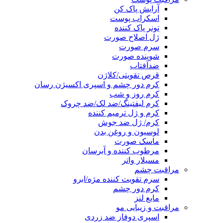
آرایش پاک کن
اسکراب پوست
تونر پاک کننده
ژل اصلاح صورت
سرم صورت
شوینده صورت
ضدآفتاب
قرص تقویتی/کلاژن
کرم دور چشم و اسپری اکسیژن رسان
کرم روز و شب
کرم لیفتینگ/ضد لک/ضد چروک
کرم و ژل ترمیم کننده
کرم/ ژل ضد جوش
لوسیون و روغن بدن
ماسک صورت
مرطوب کننده و آبرسان
مسیلار واتر
مراقبت چشم
سرم تقویت کننده مژه/ابرو
کرم دور چشم
مایع لنز
مراقبت و زیبایی مو
اسپری دوفاز ضد زردی