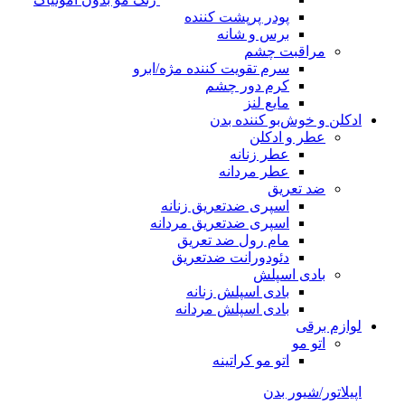
پودر پرپشت کننده
برس و شانه
مراقبت چشم
سرم تقویت کننده مژه/ابرو
کرم دور چشم
مایع لنز
ادکلن و خوش‌بو کننده بدن
عطر و ادکلن
عطر زنانه
عطر مردانه
ضد تعریق
اسپری ضدتعریق زنانه
اسپری ضدتعریق مردانه
مام رول ضد تعریق
دئودورانت ضدتعریق
بادی اسپلش
بادی اسپلش زنانه
بادی اسپلش مردانه
لوازم برقی
اتو مو
اتو مو کراتینه
اپیلاتور/شیور بدن