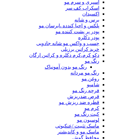
اسپری و سرم مو
اسکراب کف سر
اکسیدان
برس و شانه
پلکس و احیا کندده ،ابرسان مو
پودر پر پشت کننده مو
پودر دکلره
چسب و واکس مو شانه جادویی
خرید کراتین برزیلی
دکو کرم،کرم دکلره و کراتین ارگان
رنگ مو
رنگ مو بدون آمونیاک
رنگ مو مردانه
روغن مو
شامپو
فرچه رنگ مو
قرص ضدریزش
قطره ضد ریزش مو
کرم مو
کیت رنگ مو
لوسیون مو
ماسک تثبیت /عنکبوتی
ماسک مو و کاندیشنر
محافظ گوش