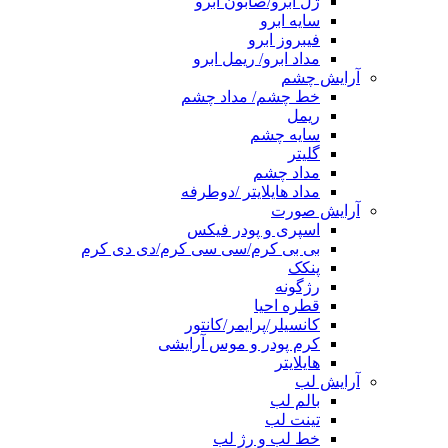
ژل ابرو/صابون ابرو
سایه ابرو
فیبروز ابرو
مداد ابرو/ ریمل ابرو
آرایش چشم
خط چشم/ مداد چشم
ریمل
سایه چشم
گلیتر
مداد چشم
مداد هایلایتر /دوطرفه
آرایش صورت
اسپری و پودر فیکس
بی بی کرم/سی سی کرم/دی دی کرم
پنکک
رژگونه
قطره احیا
کانسیلر/پرایمر/کانتور
کرم پودر و موس آرایشی
هایلایتر
آرایش لب
بالم لب
تینت لب
خط لب و رژ لب