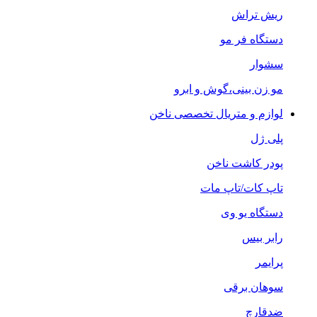
ریش تراش
دستگاه فر مو
سشوار
مو زن بینی،گوش و ابرو
لوازم و متریال تخصصی ناخن
پلی ژل
پودر کاشت ناخن
تاپ کات/تاپ مات
دستگاه یو وی
رابر بیس
پرایمر
سوهان برقی
ضدقارچ