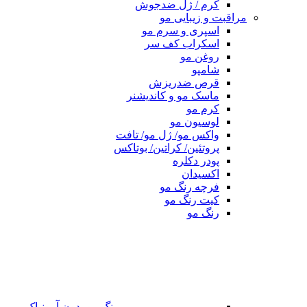
کرم / ژل ضدجوش
مراقبت و زیبایی مو
اسپری و سرم مو
اسکراب کف سر
روغن مو
شامپو
قرص ضدریزش
ماسک مو و کاندیشنر
کرم مو
لوسیون مو
واکس مو/ ژل مو/ تافت
پروتئین/ کراتین/ بوتاکس
پودر دکلره
اکسیدان
فرچه رنگ مو
کیت رنگ مو
رنگ مو
رنگ مو بدون آمونیاک