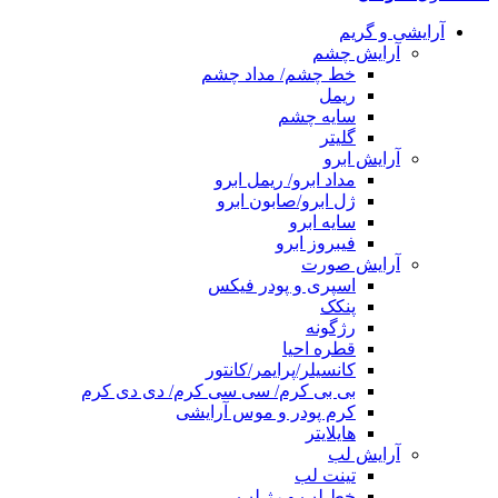
آرایشی و گریم
آرایش چشم
خط چشم/ مداد چشم
ریمل
سایه چشم
گلیتر
آرایش ابرو
مداد ابرو/ ریمل ابرو
ژل ابرو/صابون ابرو
سایه ابرو
فیبروز ابرو
آرایش صورت
اسپری و پودر فیکس
پنکک
رژگونه
قطره احیا
کانسیلر/پرایمر/کانتور
بی بی کرم/ سی سی کرم/ دی دی کرم
کرم پودر و موس آرایشی
هایلایتر
آرایش لب
تینت لب
خط لب و رژ لب