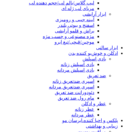
لیپ گلاس/بالم لب/حجم دهنده لب
مربای لب ژله ای
ابزار آرایشی
آیینه جیبی و رومیزی
اسفنج و بیوتی بلندر
براش و قلمو آرایشی
مژه مصنوعی و چسب مژه
موچین/قیچی/تیغ ابرو
ابزار سالنی
ادکلن و خوش‌بو کننده بدن
بادی اسپلش
بادی اسپلش زنانه
بادی اسپلش مردانه
ضد تعریق
اسپری ضدتعریق زنانه
اسپری ضدتعریق مردانه
دئودورانت ضد تعریق
مام رول ضد تعریق
عطر و ادکلن
عطر زنانه
عطر مردانه
پلکس و احیا کننده،ابرسان مو
زیبایی و بهداشتی
مراقبت پوست