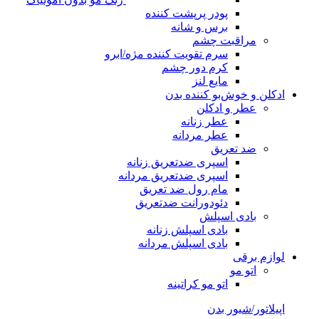
پودر پرپشت کننده
برس و شانه
مراقبت چشم
سرم تقویت کننده مژه/ابرو
کرم دور چشم
مایع لنز
ادکلن و خوش‌بو کننده بدن
عطر و ادکلن
عطر زنانه
عطر مردانه
ضد تعریق
اسپری ضدتعریق زنانه
اسپری ضدتعریق مردانه
مام رول ضد تعریق
دئودورانت ضدتعریق
بادی اسپلش
بادی اسپلش زنانه
بادی اسپلش مردانه
لوازم برقی
اتو مو
اتو مو کراتینه
اپیلاتور/شیور بدن