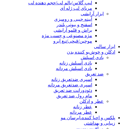
لیپ گلاس/بالم لب/حجم دهنده لب
مربای لب ژله ای
ابزار آرایشی
آیینه جیبی و رومیزی
اسفنج و بیوتی بلندر
براش و قلمو آرایشی
مژه مصنوعی و چسب مژه
موچین/قیچی/تیغ ابرو
ابزار سالنی
ادکلن و خوش‌بو کننده بدن
بادی اسپلش
بادی اسپلش زنانه
بادی اسپلش مردانه
ضد تعریق
اسپری ضدتعریق زنانه
اسپری ضدتعریق مردانه
دئودورانت ضد تعریق
مام رول ضد تعریق
عطر و ادکلن
عطر زنانه
عطر مردانه
پلکس و احیا کننده،ابرسان مو
زیبایی و بهداشتی
مراقبت پوست