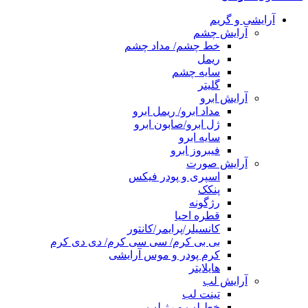
آرایشی و گریم
آرایش چشم
خط چشم/ مداد چشم
ریمل
سایه چشم
گلیتر
آرایش ابرو
مداد ابرو/ ریمل ابرو
ژل ابرو/صابون ابرو
سایه ابرو
فیبروز ابرو
آرایش صورت
اسپری و پودر فیکس
پنکک
رژگونه
قطره احیا
کانسیلر/پرایمر/کانتور
بی بی کرم/ سی سی کرم/ دی دی کرم
کرم پودر و موس آرایشی
هایلایتر
آرایش لب
تینت لب
خط لب و رژ لب