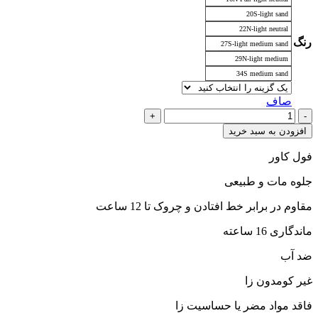
4,700,000 تومان
20S-light sand
22N-light neutral
رنگ
27S-light medium sand
29N-light medium
34S medium sand
صاف
کانسیلر
تارت
افزودن به سبد خرید
عدد
فول کاور
جلوه مات و طبیعی
مقاوم در برابر خط افتادن و چروک تا 12 ساعت
ماندگاری 16 ساعته
ضد آب
غیر کومدون زا
فاقد مواد مضر یا حساسیت‌ زا