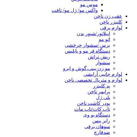
موس مو
واکس مو/ ژل مو/ تافت
عقب زن ناخن
کلینزر ناخن
لوازم برقی
اپیلاتور/شیور بدن
اتو مو
برس /سشوار چرخشی
دستگاه فر مو و بابلیس
ریش تراش
سشوار
مو زن بینی،گوش و ابرو
لوازم جانبی آرایشی
لوازم و متریال تخصصی ناخن
پد کلینزر
پرایمر ناخن
پلی ژل
پودر کاشت ناخن
تاپ کات/تاپ مات
دستگاه یو وی
رابر بیس
سوهان برقی
ضدقارچ