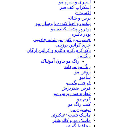
اسپری و سرم مو
اسکراب کف سر
اکسیدان
برس و شانه
پلکس و احیا کندده ،ابرسان مو
پودر پر پشت کننده مو
پودر دکلره
چسب و واکس مو شانه جادویی
خرید کراتین برزیلی
دکو کرم،کرم دکلره و کراتین ارگان
رنگ مو
رنگ مو بدون آمونیاک
رنگ مو مردانه
روغن مو
شامپو
فرچه رنگ مو
قرص ضدریزش
قطره ضد ریزش مو
کرم مو
کیت رنگ مو
لوسیون مو
ماسک تثبیت /عنکبوتی
ماسک مو و کاندیشنر
محافظ گوش