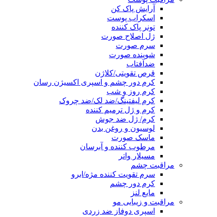
آرایش پاک کن
اسکراب پوست
تونر پاک کننده
ژل اصلاح صورت
سرم صورت
شوینده صورت
ضدآفتاب
قرص تقویتی/کلاژن
کرم دور چشم و اسپری اکسیژن رسان
کرم روز و شب
کرم لیفتینگ/ضد لک/ضد چروک
کرم و ژل ترمیم کننده
کرم/ ژل ضد جوش
لوسیون و روغن بدن
ماسک صورت
مرطوب کننده و آبرسان
مسیلار واتر
مراقبت چشم
سرم تقویت کننده مژه/ابرو
کرم دور چشم
مایع لنز
مراقبت و زیبایی مو
اسپری دوفاز ضد زردی