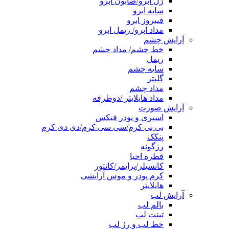
ژل ابرو/صابون ابرو
سایه ابرو
فیبروز ابرو
مداد ابرو/ ریمل ابرو
آرایش چشم
خط چشم/ مداد چشم
ریمل
سایه چشم
گلیتر
مداد چشم
مداد هایلایتر /دوطرفه
آرایش صورت
اسپری و پودر فیکس
بی بی کرم/سی سی کرم/دی دی کرم
پنکک
رژگونه
قطره احیا
کانسیلر/پرایمر/کانتور
کرم پودر و موس آرایشی
هایلایتر
آرایش لب
بالم لب
تینت لب
خط لب و رژ لب