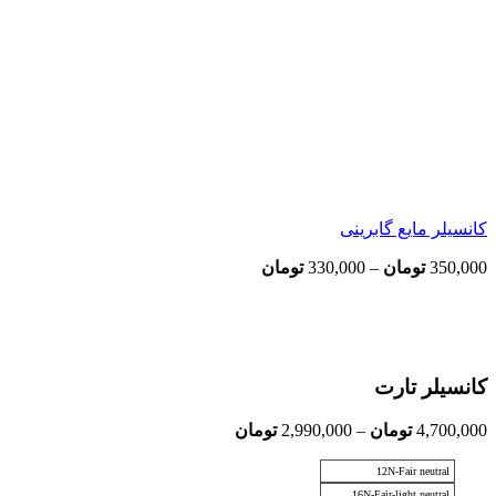
کانسیلر مایع گابرینی
Price
350,000
تومان
–
330,000
تومان
range:
330,000 تومان
through
بزرگنمایی تصویر
350,000 تومان
کانسیلر تارت
Price
4,700,000
تومان
–
2,990,000
تومان
range:
2,990,000 تومان
12N-Fair neutral
through
16N-Fair-light neutral