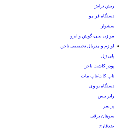
ریش تراش
دستگاه فر مو
سشوار
مو زن بینی،گوش و ابرو
لوازم و متریال تخصصی ناخن
پلی ژل
پودر کاشت ناخن
تاپ کات/تاپ مات
دستگاه یو وی
رابر بیس
پرایمر
سوهان برقی
ضدقارچ