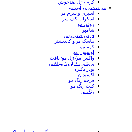
کرم / ژل ضدجوش
مراقبت و زیبایی مو
اسپری و سرم مو
اسکراب کف سر
روغن مو
شامپو
قرص ضدریزش
ماسک مو و کاندیشنر
کرم مو
لوسیون مو
واکس مو/ ژل مو/ تافت
پروتئین/ کراتین/ بوتاکس
پودر دکلره
اکسیدان
فرچه رنگ مو
کیت رنگ مو
رنگ مو
رنگ مو بدون آمونیاک