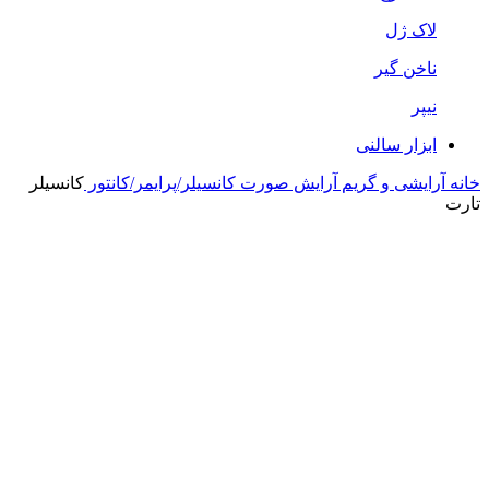
لاک ژل
ناخن گیر
نیپر
ابزار سالنی
خانه
آرایشی و گریم
آرایش صورت
کانسیلر/پرایمر/کانتور
کانسیلر
تارت