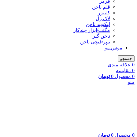
فرمر
قلم ناخن
کلینزر
لاک ژل
لیکوييد ناخن
مگنت/ابزار چندکار
ناخن گیر
نیپر/قیچی ناخن
موس مو
جستجو
0
علاقه مندی
0
مقایسه
0
محصول
0
تومان
منو
0
محصول
0
تومان