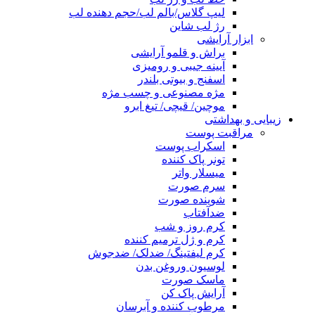
لیپ گلاس/بالم لب/حجم دهنده لب
رژ لب شاین
ابزار آرایشی
براش و قلمو آرایشی
آیینه جیبی و رومیزی
اسفنج و بیوتی بلندر
مژه مصنوعی و چسب مژه
موچین/ قیچی/ تیغ ابرو
زیبایی و بهداشتی
مراقبت پوست
اسکراب پوست
تونر پاک کننده
میسلار واتر
سرم صورت
شوینده صورت
ضدآفتاب
کرم روز و شب
کرم و ژل ترمیم کننده
کرم لیفتینگ/ ضدلک/ ضدجوش
لوسیون وروغن بدن
ماسک صورت
آرایش پاک کن
مرطوب کننده و آبرسان