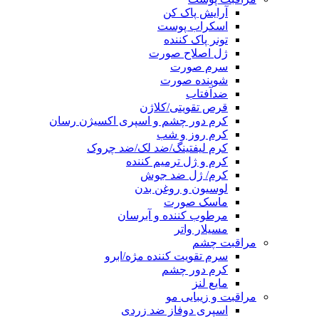
آرایش پاک کن
اسکراب پوست
تونر پاک کننده
ژل اصلاح صورت
سرم صورت
شوینده صورت
ضدآفتاب
قرص تقویتی/کلاژن
کرم دور چشم و اسپری اکسیژن رسان
کرم روز و شب
کرم لیفتینگ/ضد لک/ضد چروک
کرم و ژل ترمیم کننده
کرم/ ژل ضد جوش
لوسیون و روغن بدن
ماسک صورت
مرطوب کننده و آبرسان
مسیلار واتر
مراقبت چشم
سرم تقویت کننده مژه/ابرو
کرم دور چشم
مایع لنز
مراقبت و زیبایی مو
اسپری دوفاز ضد زردی