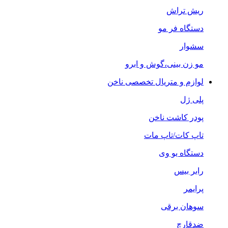
ریش تراش
دستگاه فر مو
سشوار
مو زن بینی،گوش و ابرو
لوازم و متریال تخصصی ناخن
پلی ژل
پودر کاشت ناخن
تاپ کات/تاپ مات
دستگاه یو وی
رابر بیس
پرایمر
سوهان برقی
ضدقارچ