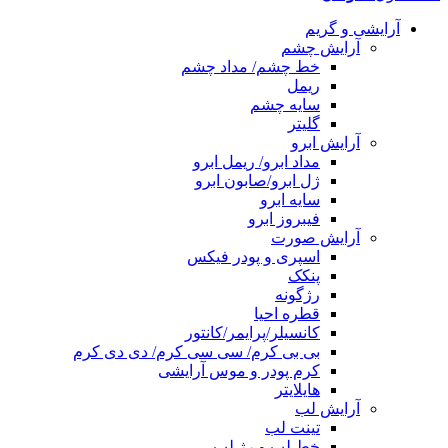
آرایشی و گریم
آرایش چشم
خط چشم/ مداد چشم
ریمل
سایه چشم
گلیتر
آرایش ابرو
مداد ابرو/ ریمل ابرو
ژل ابرو/صابون ابرو
سایه ابرو
فیبروز ابرو
آرایش صورت
اسپری و پودر فیکس
پنکک
رژگونه
قطره احیا
کانسیلر/پرایمر/کانتور
بی بی کرم/ سی سی کرم/ دی دی کرم
کرم پودر و موس آرایشی
هایلایتر
آرایش لب
تینت لب
خط لب و رژ لب