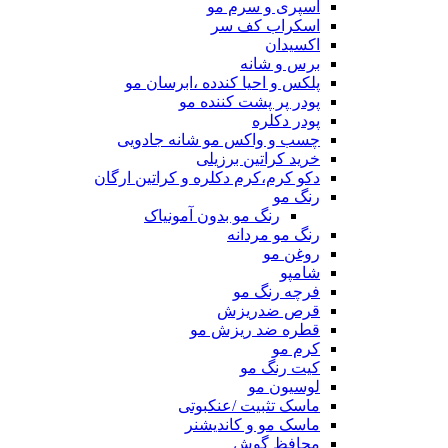
اسپری و سرم مو
اسکراب کف سر
اکسیدان
برس و شانه
پلکس و احیا کندده ،ابرسان مو
پودر پر پشت کننده مو
پودر دکلره
چسب و واکس مو شانه جادویی
خرید کراتین برزیلی
دکو کرم،کرم دکلره و کراتین ارگان
رنگ مو
رنگ مو بدون آمونیاک
رنگ مو مردانه
روغن مو
شامپو
فرچه رنگ مو
قرص ضدریزش
قطره ضد ریزش مو
کرم مو
کیت رنگ مو
لوسیون مو
ماسک تثبیت /عنکبوتی
ماسک مو و کاندیشنر
محافظ گوش