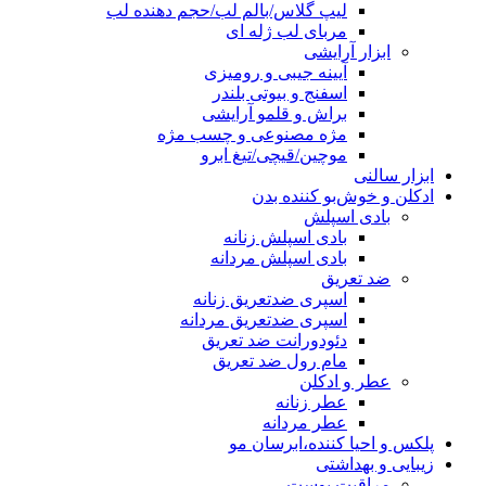
لیپ گلاس/بالم لب/حجم دهنده لب
مربای لب ژله ای
ابزار آرایشی
آیینه جیبی و رومیزی
اسفنج و بیوتی بلندر
براش و قلمو آرایشی
مژه مصنوعی و چسب مژه
موچین/قیچی/تیغ ابرو
ابزار سالنی
ادکلن و خوش‌بو کننده بدن
بادی اسپلش
بادی اسپلش زنانه
بادی اسپلش مردانه
ضد تعریق
اسپری ضدتعریق زنانه
اسپری ضدتعریق مردانه
دئودورانت ضد تعریق
مام رول ضد تعریق
عطر و ادکلن
عطر زنانه
عطر مردانه
پلکس و احیا کننده،ابرسان مو
زیبایی و بهداشتی
مراقبت پوست