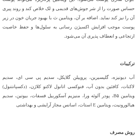
حساس صورت را از شر جوش‌های قدیمی و لک خلاص کند و روند پیری
آن را نیز کند نماید. اضافه بر آن، ویتامین ث با بهبود جریان خون در زیر
پوست موجب افزایش اکسیژن رسانی به سلول‌ها و حفظ خاصیت
ارتجاعی و انعطاف پذیری آن می‌شود.
ترکیبات
آب دیونیزه، گلیسیرین، پروپیلن گلایکل، سدیم پی سی ای، سدیم
لاکتات، کافئین بدون آب، فنوکسی اتانول لاکتو کلاژن، (دکسپانتنول)
ویتامین B۵، پودر آلوئه ورا، منیزیم آسکوربیل فسفات، بیوتین، سدیم
هیالورونیت، ویتامین E استات، اسانس مجاز آرایشی و بهداشتی
روش مصرف