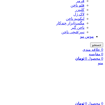
فرمر
قلم ناخن
کلینزر
لاک ژل
لیکوييد ناخن
مگنت/ابزار چندکار
ناخن گیر
نیپر/قیچی ناخن
موس مو
جستجو
0
علاقه مندی
0
مقایسه
0
محصول
0
تومان
منو
0
محصول
0
تومان