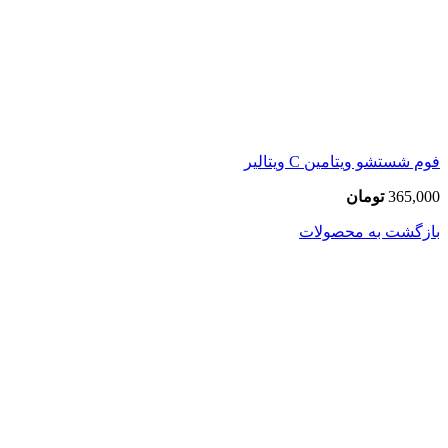
فوم شستشو ویتامین C ویتالیر
365,000
تومان
بازگشت به محصولات