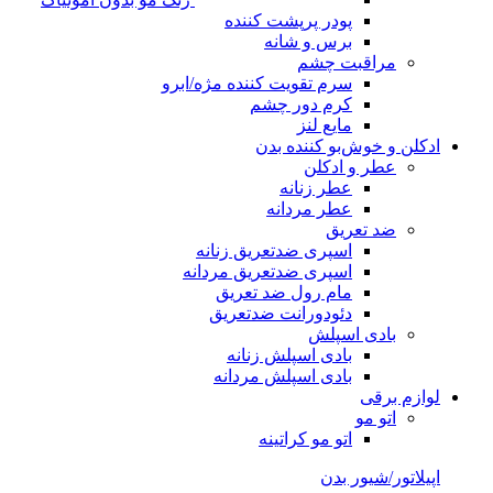
پودر پرپشت کننده
برس و شانه
مراقبت چشم
سرم تقویت کننده مژه/ابرو
کرم دور چشم
مایع لنز
ادکلن و خوش‌بو کننده بدن
عطر و ادکلن
عطر زنانه
عطر مردانه
ضد تعریق
اسپری ضدتعریق زنانه
اسپری ضدتعریق مردانه
مام رول ضد تعریق
دئودورانت ضدتعریق
بادی اسپلش
بادی اسپلش زنانه
بادی اسپلش مردانه
لوازم برقی
اتو مو
اتو مو کراتینه
اپیلاتور/شیور بدن