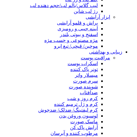
لیپ گلاس/بالم لب/حجم دهنده لب
رژ لب شاین
ابزار آرایشی
براش و قلمو آرایشی
آیینه جیبی و رومیزی
اسفنج و بیوتی بلندر
مژه مصنوعی و چسب مژه
موچین/ قیچی/ تیغ ابرو
زیبایی و بهداشتی
مراقبت پوست
اسکراب پوست
تونر پاک کننده
میسلار واتر
سرم صورت
شوینده صورت
ضدآفتاب
کرم روز و شب
کرم و ژل ترمیم کننده
کرم لیفتینگ/ ضدلک/ ضدجوش
لوسیون وروغن بدن
ماسک صورت
آرایش پاک کن
مرطوب کننده و آبرسان