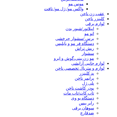
موس مو
واکس مو/ ژل مو/ تافت
عقب زن ناخن
کلینزر ناخن
لوازم برقی
اپیلاتور/شیور بدن
اتو مو
برس /سشوار چرخشی
دستگاه فر مو و بابلیس
ریش تراش
سشوار
مو زن بینی،گوش و ابرو
لوازم جانبی آرایشی
لوازم و متریال تخصصی ناخن
پد کلینزر
پرایمر ناخن
پلی ژل
پودر کاشت ناخن
تاپ کات/تاپ مات
دستگاه یو وی
رابر بیس
سوهان برقی
ضدقارچ