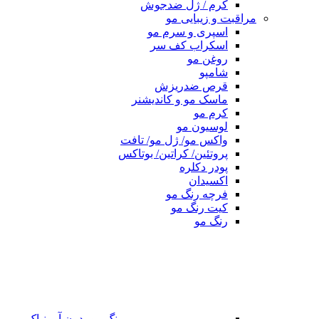
کرم / ژل ضدجوش
مراقبت و زیبایی مو
اسپری و سرم مو
اسکراب کف سر
روغن مو
شامپو
قرص ضدریزش
ماسک مو و کاندیشنر
کرم مو
لوسیون مو
واکس مو/ ژل مو/ تافت
پروتئین/ کراتین/ بوتاکس
پودر دکلره
اکسیدان
فرچه رنگ مو
کیت رنگ مو
رنگ مو
رنگ مو بدون آمونیاک