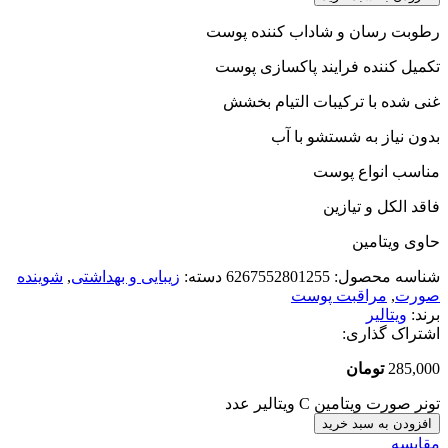
رطوبت رسان و شاداب کننده پوست
تکمیل کننده فرایند پاکسازی پوست
غنی شده با ترکیبات التیام بخشش
بدون نیاز به شستشو با آب
مناسب انواع پوست
فاقد الکل و تیازین
حاوی ویتامین
شناسه محصول:
6267552801255
دسته:
زیبایی و بهداشتی
,
شوینده
صورت
,
مراقبت پوست
برند:
ویتالیر
اشتراک گذاری:
285,000
تومان
تونر صورت ویتامین C ویتالیر عدد
افزودن به سبد خرید
مقایسه