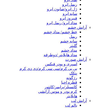
ریمل ابرو
ژل ابرو/صابون ابرو
سایه ابرو
فیبروز ابرو
مداد ابرو/ ریمل ابرو
آرایش چشم
خط چشم/ مداد چشم
ریمل
سایه چشم
گلیتر
مداد چشم
مداد هایلایتر /دوطرفه
آرایش صورت
اسپری و پودر فیکس
بی بی کرم/سی سی کرم/دی دی کرم
پنکک
رژگونه
قطره احیا
کانسیلر/پرایمر/کانتور
کرم پودر و موس آرایشی
هایلایتر
آرایش لب
بالم لب