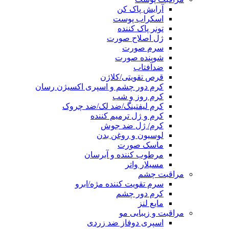
آرایش پاک کن
اسکراب پوست
تونر پاک کننده
ژل اصلاح صورت
سرم صورت
شوینده صورت
ضدآفتاب
قرص تقویتی/کلاژن
کرم دور چشم و اسپری اکسیژن رسان
کرم روز و شب
کرم لیفتینگ/ضد لک/ضد چروک
کرم و ژل ترمیم کننده
کرم/ ژل ضد جوش
لوسیون و روغن بدن
ماسک صورت
مرطوب کننده و آبرسان
مسیلار واتر
مراقبت چشم
سرم تقویت کننده مژه/ابرو
کرم دور چشم
مایع لنز
مراقبت و زیبایی مو
اسپری دوفاز ضد زردی