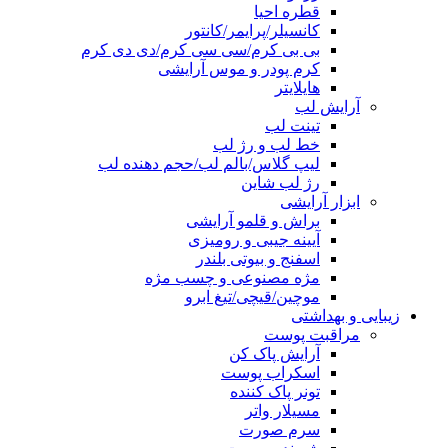
قطره احیا
کانسیلر/پرایمر/کانتور
بی بی کرم/سی سی کرم/دی دی کرم
کرم پودر و موس آرایشی
هایلایتر
آرایش لب
تینت لب
خط لب و رژ لب
لیپ گلاس/بالم لب/حجم دهنده لب
رژ لب شاین
ابزار آرایشی
براش و قلمو آرایشی
آیینه جیبی و رومیزی
اسفنج و بیوتی بلندر
مژه مصنوعی و چسب مژه
موچین/قیچی/تیغ ابرو
زیبایی و بهداشتی
مراقبت پوست
آرایش پاک کن
اسکراب پوست
تونر پاک کننده
مسیلار واتر
سرم صورت