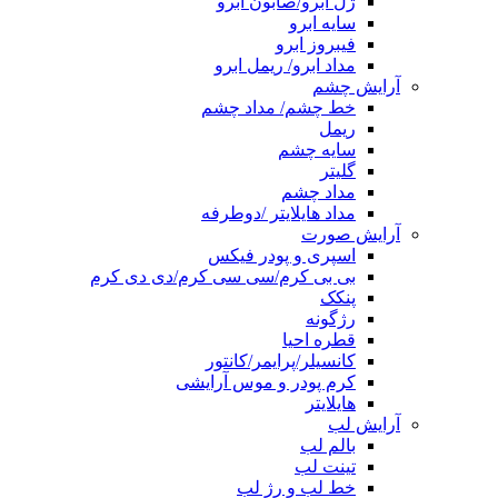
ژل ابرو/صابون ابرو
سایه ابرو
فیبروز ابرو
مداد ابرو/ ریمل ابرو
آرایش چشم
خط چشم/ مداد چشم
ریمل
سایه چشم
گلیتر
مداد چشم
مداد هایلایتر /دوطرفه
آرایش صورت
اسپری و پودر فیکس
بی بی کرم/سی سی کرم/دی دی کرم
پنکک
رژگونه
قطره احیا
کانسیلر/پرایمر/کانتور
کرم پودر و موس آرایشی
هایلایتر
آرایش لب
بالم لب
تینت لب
خط لب و رژ لب