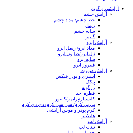
آرایشی و گریم
آرایش چشم
خط چشم/ مداد چشم
ریمل
سایه چشم
گلیتر
آرایش ابرو
مداد ابرو/ ریمل ابرو
ژل ابرو/صابون ابرو
سایه ابرو
فیبروز ابرو
آرایش صورت
اسپری و پودر فیکس
پنکک
رژگونه
قطره احیا
کانسیلر/پرایمر/کانتور
بی بی کرم/ سی سی کرم/ دی دی کرم
کرم پودر و موس آرایشی
هایلایتر
آرایش لب
تینت لب
خط لب و رژ لب