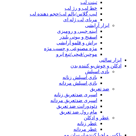
تینت لب
خط لب و رژ لب
لیپ گلاس/بالم لب/حجم دهنده لب
مربای لب ژله ای
ابزار آرایشی
آیینه جیبی و رومیزی
اسفنج و بیوتی بلندر
براش و قلمو آرایشی
مژه مصنوعی و چسب مژه
موچین/قیچی/تیغ ابرو
ابزار سالنی
ادکلن و خوش‌بو کننده بدن
بادی اسپلش
بادی اسپلش زنانه
بادی اسپلش مردانه
ضد تعریق
اسپری ضدتعریق زنانه
اسپری ضدتعریق مردانه
دئودورانت ضد تعریق
مام رول ضد تعریق
عطر و ادکلن
عطر زنانه
عطر مردانه
پلکس و احیا کننده،ابرسان مو