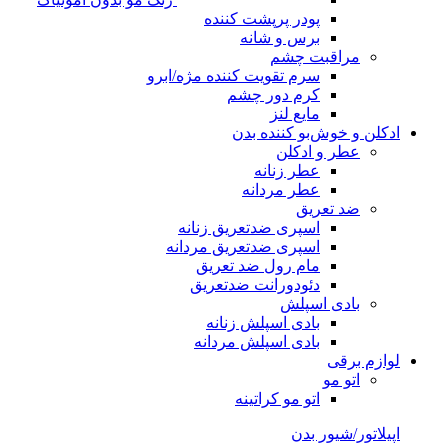
پودر پرپشت کننده
برس و شانه
مراقبت چشم
سرم تقویت کننده مژه/ابرو
کرم دور چشم
مایع لنز
ادکلن و خوش‌بو کننده بدن
عطر و ادکلن
عطر زنانه
عطر مردانه
ضد تعریق
اسپری ضدتعریق زنانه
اسپری ضدتعریق مردانه
مام رول ضد تعریق
دئودورانت ضدتعریق
بادی اسپلش
بادی اسپلش زنانه
بادی اسپلش مردانه
لوازم برقی
اتو مو
اتو مو کراتینه
اپیلاتور/شیور بدن