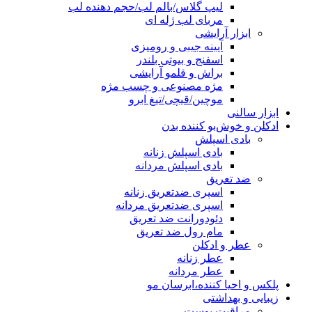
لیپ گلاس/بالم لب/حجم دهنده لب
مربای لب ژله ای
ابزار آرایشی
آیینه جیبی و رومیزی
اسفنج و بیوتی بلندر
براش و قلمو آرایشی
مژه مصنوعی و چسب مژه
موچین/قیچی/تیغ ابرو
ابزار سالنی
ادکلن و خوش‌بو کننده بدن
بادی اسپلش
بادی اسپلش زنانه
بادی اسپلش مردانه
ضد تعریق
اسپری ضدتعریق زنانه
اسپری ضدتعریق مردانه
دئودورانت ضد تعریق
مام رول ضد تعریق
عطر و ادکلن
عطر زنانه
عطر مردانه
پلکس و احیا کننده،ابرسان مو
زیبایی و بهداشتی
مراقبت پوست