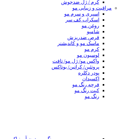
کرم / ژل ضدجوش
مراقبت و زیبایی مو
اسپری و سرم مو
اسکراب کف سر
روغن مو
شامپو
قرص ضدریزش
ماسک مو و کاندیشنر
کرم مو
لوسیون مو
واکس مو/ ژل مو/ تافت
پروتئین/ کراتین/ بوتاکس
پودر دکلره
اکسیدان
فرچه رنگ مو
کیت رنگ مو
رنگ مو
رنگ مو بدون آمونیاک