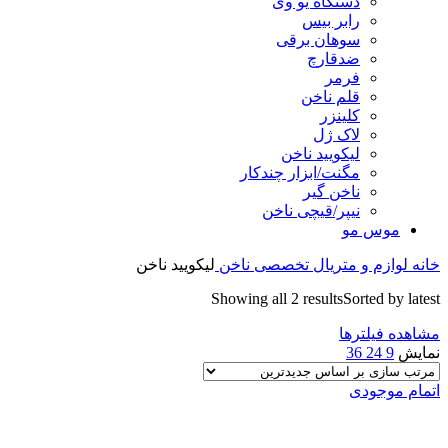
دستگاه یو وی
رابر بیس
سوهان برقی
ضدقارچ
فرمر
قلم ناخن
کلینزر
لاک ژل
لیکوييد ناخن
مگنت/ابزار چندکار
ناخن گیر
نیپر/قیچی ناخن
موس مو
خانه
لوازم و متریال تخصصی ناخن
لیکوييد ناخن
Showing all 2 results
Sorted by latest
مشاهده فیلترها
نمایش
9
24
36
اتمام موجودی