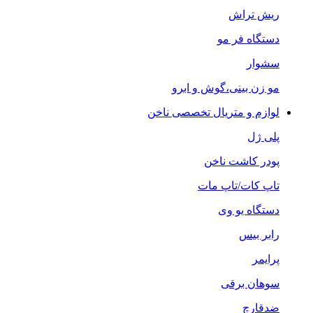
ریش تراش
دستگاه فر مو
سشوار
مو زن بینی،گوش و ابرو
لوازم و متریال تخصصی ناخن
پلی ژل
پودر کاشت ناخن
تاپ کات/تاپ مات
دستگاه یو وی
رابر بیس
پرایمر
سوهان برقی
ضدقارچ