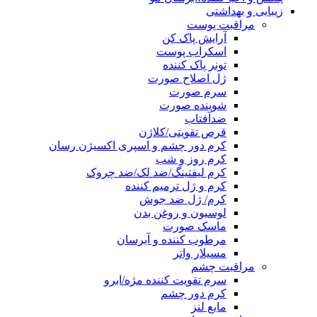
زیبایی و بهداشتی
مراقبت پوست
آرایش پاک کن
اسکراب پوست
تونر پاک کننده
ژل اصلاح صورت
سرم صورت
شوینده صورت
ضدآفتاب
قرص تقویتی/کلاژن
کرم دور چشم و اسپری اکسیژن رسان
کرم روز و شب
کرم لیفتینگ/ضد لک/ضد چروک
کرم و ژل ترمیم کننده
کرم/ ژل ضد جوش
لوسیون و روغن بدن
ماسک صورت
مرطوب کننده و آبرسان
مسیلار واتر
مراقبت چشم
سرم تقویت کننده مژه/ابرو
کرم دور چشم
مایع لنز