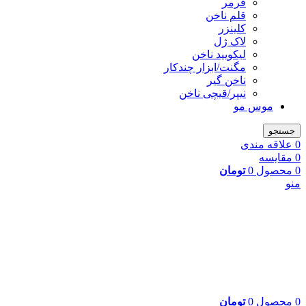
فرمر
قلم ناخن
کلینزر
لاک ژل
لیکوييد ناخن
مگنت/ابزار چندکار
ناخن گیر
نیپر/قیچی ناخن
موس مو
جستجو
0
علاقه مندی
0
مقایسه
0
محصول
0
تومان
منو
0
محصول
0
تومان