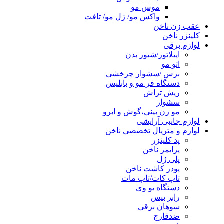
موس مو
واکس مو/ ژل مو/ تافت
عقب زن ناخن
کلینزر ناخن
لوازم برقی
اپیلاتور/شیور بدن
اتو مو
برس /سشوار چرخشی
دستگاه فر مو و بابلیس
ریش تراش
سشوار
مو زن بینی،گوش و ابرو
لوازم جانبی آرایشی
لوازم و متریال تخصصی ناخن
پد کلینزر
پرایمر ناخن
پلی ژل
پودر کاشت ناخن
تاپ کات/تاپ مات
دستگاه یو وی
رابر بیس
سوهان برقی
ضدقارچ