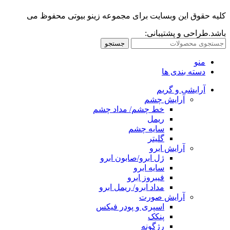
کلیه حقوق این وبسایت برای مجموعه زینو بیوتی محفوظ می
باشد.طراحی و پشتیبانی:
جستجو
منو
دسته بندی ها
آرایشی و گریم
آرایش چشم
خط چشم/ مداد چشم
ریمل
سایه چشم
گلیتر
آرایش ابرو
ژل ابرو/صابون ابرو
سایه ابرو
فیبروز ابرو
مداد ابرو/ ریمل ابرو
آرایش صورت
اسپری و پودر فیکس
پنکک
رژگونه