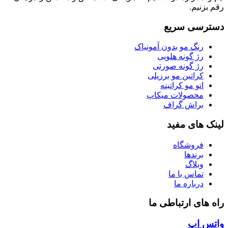
رقم بزنیم.
دسترسی سریع
رنگ مو بدون آمونیاک
رژ گونه هلویی
رژ گونه صورتی
کراتین مو برزیلی
اتو مو کراتینه
محصولات میکاپ
براش گراف
لینک های مفید
فروشگاه
برندها
وبلاگ
تماس با ما
درباره ما
راه های ارتباطی ما
واتس اپ