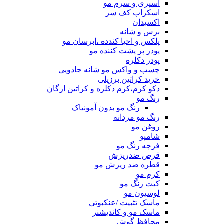
اسپری و سرم مو
اسکراب کف سر
اکسیدان
برس و شانه
پلکس و احیا کندده ،ابرسان مو
پودر پر پشت کننده مو
پودر دکلره
چسب و واکس مو شانه جادویی
خرید کراتین برزیلی
دکو کرم،کرم دکلره و کراتین ارگان
رنگ مو
رنگ مو بدون آمونیاک
رنگ مو مردانه
روغن مو
شامپو
فرچه رنگ مو
قرص ضدریزش
قطره ضد ریزش مو
کرم مو
کیت رنگ مو
لوسیون مو
ماسک تثبیت /عنکبوتی
ماسک مو و کاندیشنر
محافظ گوش