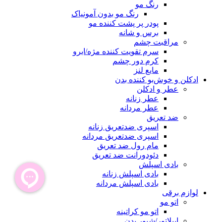
رنگ مو
رنگ مو بدون آمونیاک
پودر پر پشت کننده مو
برس و شانه
مراقبت چشم
سرم تقویت کننده مژه/ابرو
کرم دور چشم
مایع لنز
ادکلن و خوش‌بو کننده بدن
عطر و ادکلن
عطر زنانه
عطر مردانه
ضد تعریق
اسپری ضدتعریق زنانه
اسپری ضدتعریق مردانه
مام رول ضد تعریق
دئودورانت ضد تعریق
بادی اسپلش
بادی اسپلش زنانه
بادی اسپلش مردانه
لوازم برقی
اتو مو
اتو مو کراتینه
اپیلاتور/شیور بدن