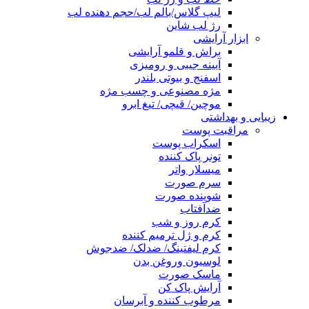
لیپ گلاس/بالم لب/حجم دهنده لب
رژ لب شاین
ابزار آرایشی
براش و قلمو آرایشی
آیینه جیبی و رومیزی
اسفنج و بیوتی بلندر
مژه مصنوعی و چسب مژه
موچین/ قیچی/ تیغ ابرو
زیبایی و بهداشتی
مراقبت پوست
اسکراب پوست
تونر پاک کننده
میسلار واتر
سرم صورت
شوینده صورت
ضدآفتاب
کرم روز و شب
کرم و ژل ترمیم کننده
کرم لیفتینگ/ ضدلک/ ضدجوش
لوسیون وروغن بدن
ماسک صورت
آرایش پاک کن
مرطوب کننده و آبرسان