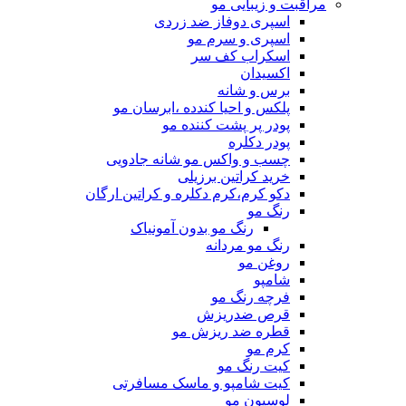
مراقبت و زیبایی مو
اسپری دوفاز ضد زردی
اسپری و سرم مو
اسکراب کف سر
اکسیدان
برس و شانه
پلکس و احیا کندده ،ابرسان مو
پودر پر پشت کننده مو
پودر دکلره
چسب و واکس مو شانه جادویی
خرید کراتین برزیلی
دکو کرم،کرم دکلره و کراتین ارگان
رنگ مو
رنگ مو بدون آمونیاک
رنگ مو مردانه
روغن مو
شامپو
فرچه رنگ مو
قرص ضدریزش
قطره ضد ریزش مو
کرم مو
کیت رنگ مو
کیت شامپو و ماسک مسافرتی
لوسیون مو