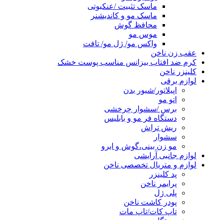
ماسک تثبیت /عنکبوتی
ماسک مو و کاندیشنر
محافظ گوش
موس مو
واکس مو/ ژل مو/ تافت
عقب زن ناخن
کرم ضد افتاب بیزانس مناسب پوست خشک
کلینزر ناخن
لوازم برقی
اپیلاتور/شیور بدن
اتو مو
برس /سشوار چرخشی
دستگاه فر مو و بابلیس
ریش تراش
سشوار
مو زن بینی،گوش و ابرو
لوازم جانبی آرایشی
لوازم و متریال تخصصی ناخن
پد کلینزر
پرایمر ناخن
پلی ژل
پودر کاشت ناخن
تاپ کات/تاپ مات