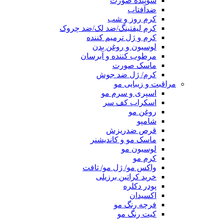
شوینده صورت
ضدآفتاب
کرم روز و شب
کرم لیفتینگ/ضد لک/ضد چروک
کرم و ژل ترمیم کننده
لوسیون و روغن بدن
مرطوب کننده و آبرسان
ماسک صورت
کرم/ ژل ضد جوش
مراقبت و زیبایی مو
اسپری و سرم مو
اسکراب کف سر
روغن مو
شامپو
قرص ضدریزش
ماسک مو و کاندیشنر
لوسیون مو
کرم مو
واکس مو/ ژل مو/ تافت
خرید کراتین برزیلی
پودر دکلره
اکسیدان
فرچه رنگ مو
کیت رنگ مو