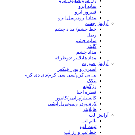
ژل ابرو/صابون ابرو
سایه ابرو
فیبروز ابرو
مداد ابرو/ ریمل ابرو
آرایش چشم
خط چشم/ مداد چشم
ریمل
سایه چشم
گلیتر
مداد چشم
مداد هایلایتر /دوطرفه
آرایش صورت
اسپری و پودر فیکس
بی بی کرم/سی سی کرم/دی دی کرم
پنکک
رژگونه
قطره احیا
کانسیلر/پرایمر/کانتور
کرم پودر و موس آرایشی
هایلایتر
آرایش لب
بالم لب
تینت لب
خط لب و رژ لب