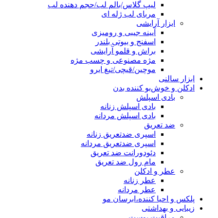
لیپ گلاس/بالم لب/حجم دهنده لب
مربای لب ژله ای
ابزار آرایشی
آیینه جیبی و رومیزی
اسفنج و بیوتی بلندر
براش و قلمو آرایشی
مژه مصنوعی و چسب مژه
موچین/قیچی/تیغ ابرو
ابزار سالنی
ادکلن و خوش‌بو کننده بدن
بادی اسپلش
بادی اسپلش زنانه
بادی اسپلش مردانه
ضد تعریق
اسپری ضدتعریق زنانه
اسپری ضدتعریق مردانه
دئودورانت ضد تعریق
مام رول ضد تعریق
عطر و ادکلن
عطر زنانه
عطر مردانه
پلکس و احیا کننده،ابرسان مو
زیبایی و بهداشتی
مراقبت پوست