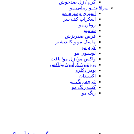
کرم / ژل ضدجوش
مراقبت و زیبایی مو
اسپری و سرم مو
اسکراب کف سر
روغن مو
شامپو
قرص ضدریزش
ماسک مو و کاندیشنر
کرم مو
لوسیون مو
واکس مو/ ژل مو/ تافت
پروتئین/ کراتین/ بوتاکس
پودر دکلره
اکسیدان
فرچه رنگ مو
کیت رنگ مو
رنگ مو
رنگ مو بدون آمونیاک