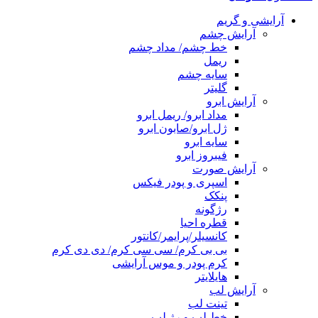
آرایشی و گریم
آرایش چشم
خط چشم/ مداد چشم
ریمل
سایه چشم
گلیتر
آرایش ابرو
مداد ابرو/ ریمل ابرو
ژل ابرو/صابون ابرو
سایه ابرو
فیبروز ابرو
آرایش صورت
اسپری و پودر فیکس
پنکک
رژگونه
قطره احیا
کانسیلر/پرایمر/کانتور
بی بی کرم/ سی سی کرم/ دی دی کرم
کرم پودر و موس آرایشی
هایلایتر
آرایش لب
تینت لب
خط لب و رژ لب