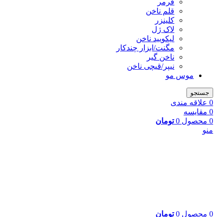
فرمر
قلم ناخن
کلینزر
لاک ژل
لیکوييد ناخن
مگنت/ابزار چندکار
ناخن گیر
نیپر/قیچی ناخن
موس مو
جستجو
0
علاقه مندی
0
مقایسه
0
محصول
0
تومان
منو
0
محصول
0
تومان