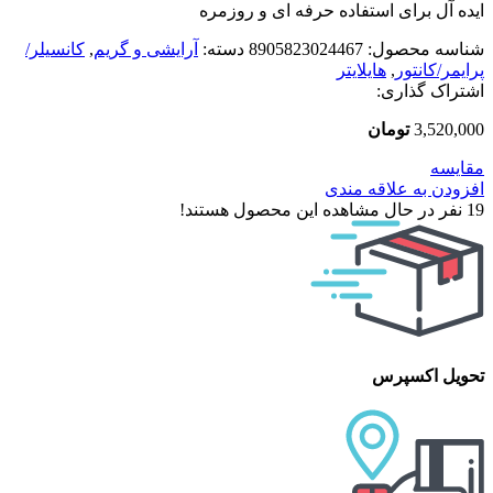
ایده آل برای استفاده حرفه ای و روزمره
شناسه محصول:
8905823024467
دسته:
آرایشی و گریم
,
کانسیلر/
پرایمر/کانتور
,
هایلایتر
اشتراک گذاری:
3,520,000
تومان
مقایسه
افزودن به علاقه مندی
19
نفر در حال مشاهده این محصول هستند!
تحویل اکسپرس