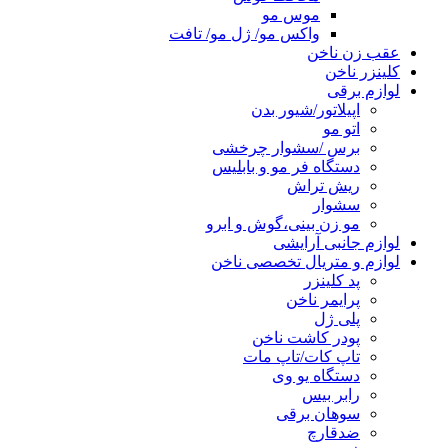
موس مو
واکس مو/ ژل مو/ تافت
عقب زن ناخن
کلینزر ناخن
لوازم برقی
اپیلاتور/شیور بدن
اتو مو
برس /سشوار چرخشی
دستگاه فر مو و بابلیس
ریش تراش
سشوار
مو زن بینی،گوش و ابرو
لوازم جانبی آرایشی
لوازم و متریال تخصصی ناخن
پد کلینزر
پرایمر ناخن
پلی ژل
پودر کاشت ناخن
تاپ کات/تاپ مات
دستگاه یو وی
رابر بیس
سوهان برقی
ضدقارچ