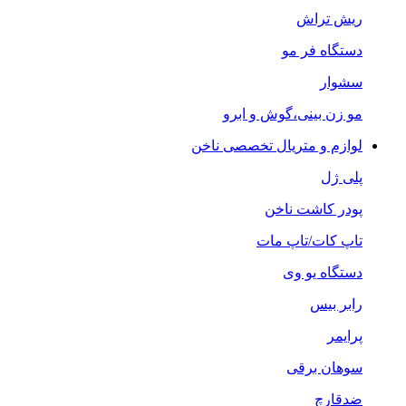
ریش تراش
دستگاه فر مو
سشوار
مو زن بینی،گوش و ابرو
لوازم و متریال تخصصی ناخن
پلی ژل
پودر کاشت ناخن
تاپ کات/تاپ مات
دستگاه یو وی
رابر بیس
پرایمر
سوهان برقی
ضدقارچ