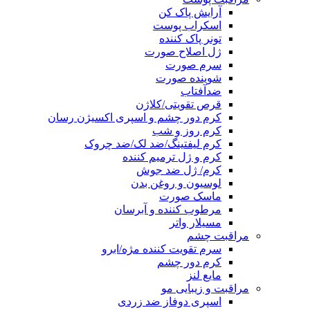
آرایش پاک کن
اسکراب پوست
تونر پاک کننده
ژل اصلاح صورت
سرم صورت
شوینده صورت
ضدآفتاب
قرص تقویتی/کلاژن
کرم دور چشم و اسپری اکسیژن رسان
کرم روز و شب
کرم لیفتینگ/ضد لک/ضد چروک
کرم و ژل ترمیم کننده
کرم/ ژل ضد جوش
لوسیون و روغن بدن
ماسک صورت
مرطوب کننده و آبرسان
مسیلار واتر
مراقبت چشم
سرم تقویت کننده مژه/ابرو
کرم دور چشم
مایع لنز
مراقبت و زیبایی مو
اسپری دوفاز ضد زردی