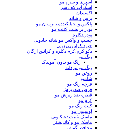
اسپری و سرم مو
اسکراب کف سر
اکسیدان
برس و شانه
پلکس و احیا کندده ،ابرسان مو
پودر پر پشت کننده مو
پودر دکلره
چسب و واکس مو شانه جادویی
خرید کراتین برزیلی
دکو کرم،کرم دکلره و کراتین ارگان
رنگ مو
رنگ مو بدون آمونیاک
رنگ مو مردانه
روغن مو
شامپو
فرچه رنگ مو
قرص ضدریزش
قطره ضد ریزش مو
کرم مو
کیت رنگ مو
لوسیون مو
ماسک تثبیت /عنکبوتی
ماسک مو و کاندیشنر
محافظ گوش