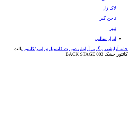
لاک ژل
ناخن گیر
نیپر
ابزار سالنی
خانه
آرایشی و گریم
آرایش صورت
کانسیلر/پرایمر/کانتور
پالت
کانتور خشک BACK STAGE 003