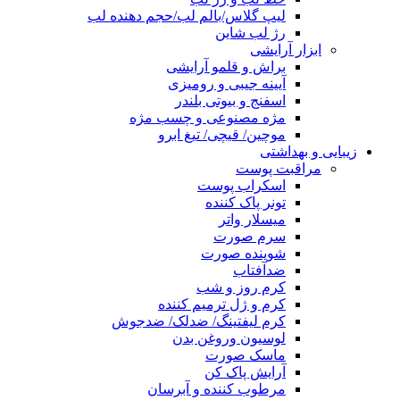
لیپ گلاس/بالم لب/حجم دهنده لب
رژ لب شاین
ابزار آرایشی
براش و قلمو آرایشی
آیینه جیبی و رومیزی
اسفنج و بیوتی بلندر
مژه مصنوعی و چسب مژه
موچین/ قیچی/ تیغ ابرو
زیبایی و بهداشتی
مراقبت پوست
اسکراب پوست
تونر پاک کننده
میسلار واتر
سرم صورت
شوینده صورت
ضدآفتاب
کرم روز و شب
کرم و ژل ترمیم کننده
کرم لیفتینگ/ ضدلک/ ضدجوش
لوسیون وروغن بدن
ماسک صورت
آرایش پاک کن
مرطوب کننده و آبرسان