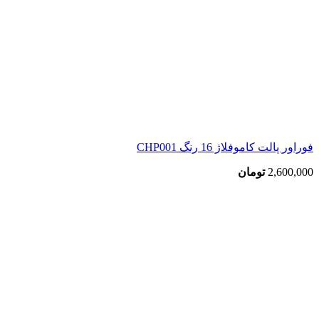
فوراور پالت کاموفلاژ 16 رنگ CHP001
2,600,000
تومان
اتمام موجودی
بزرگنمایی تصویر