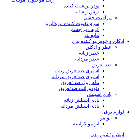
پودر پرپشت کننده
برس و شانه
مراقبت چشم
سرم تقویت کننده مژه/ابرو
کرم دور چشم
مایع لنز
ادکلن و خوش‌بو کننده بدن
عطر و ادکلن
عطر زنانه
عطر مردانه
ضد تعریق
اسپری ضدتعریق زنانه
اسپری ضدتعریق مردانه
مام رول ضد تعریق
دئودورانت ضدتعریق
بادی اسپلش
بادی اسپلش زنانه
بادی اسپلش مردانه
لوازم برقی
اتو مو
اتو مو کراتینه
اپیلاتور/شیور بدن