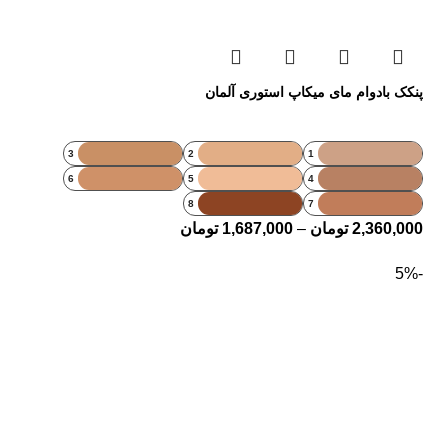
پنکک بادوام مای میکاپ استوری آلمان
3
2
1
6
5
4
8
7
2,360,000
تومان
–
1,687,000
تومان
-5%