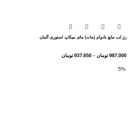
رژ لب مایع بادوام (مات) مای میکاپ استوری آلمان
987,000
تومان
–
937,650
تومان
-5%