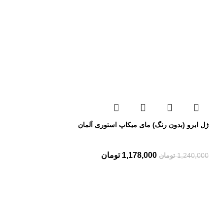
ژل ابرو (بدون رنگ) مای میکاپ استوری آلمان
1,178,000
تومان
1,240,000
تومان