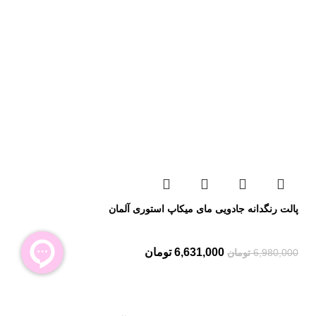
پالت رنگدانه جادویی مای میکاپ استوری آلمان
6,631,000
تومان
6,980,000
تومان