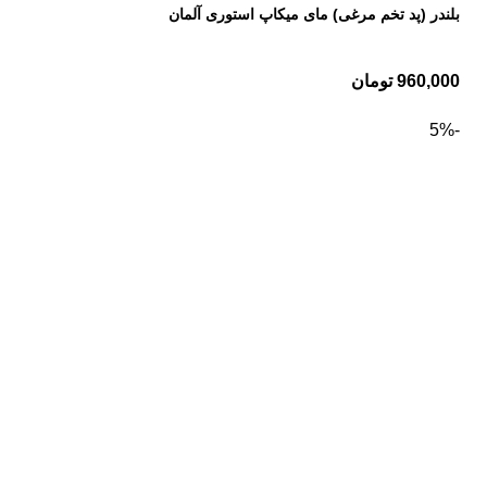
بلندر (پد تخم مرغی) مای میکاپ استوری آلمان
960,000
تومان
-5%