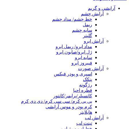
آرایشی و گریم
آرایش چشم
خط چشم/ مداد چشم
ریمل
سایه چشم
گلیتر
آرایش ابرو
مداد ابرو/ ریمل ابرو
ژل ابرو/صابون ابرو
سایه ابرو
فیبروز ابرو
آرایش صورت
اسپری و پودر فیکس
پنکک
رژگونه
قطره احیا
کانسیلر/پرایمر/کانتور
بی بی کرم/ سی سی کرم/ دی دی کرم
کرم پودر و موس آرایشی
هایلایتر
آرایش لب
تینت لب
خط لب و رژ لب