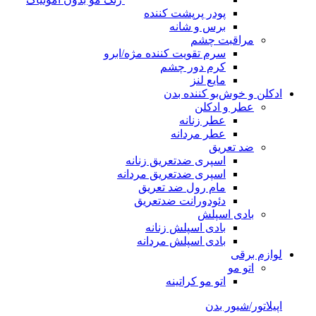
پودر پرپشت کننده
برس و شانه
مراقبت چشم
سرم تقویت کننده مژه/ابرو
کرم دور چشم
مایع لنز
ادکلن و خوش‌بو کننده بدن
عطر و ادکلن
عطر زنانه
عطر مردانه
ضد تعریق
اسپری ضدتعریق زنانه
اسپری ضدتعریق مردانه
مام رول ضد تعریق
دئودورانت ضدتعریق
بادی اسپلش
بادی اسپلش زنانه
بادی اسپلش مردانه
لوازم برقی
اتو مو
اتو مو کراتینه
اپیلاتور/شیور بدن