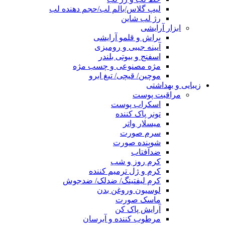
لیپ گلاس/بالم لب/حجم دهنده لب
رژ لب شاین
ابزار آرایشی
براش و قلمو آرایشی
آیینه جیبی و رومیزی
اسفنج و بیوتی بلندر
مژه مصنوعی و چسب مژه
موچین/ قیچی/ تیغ ابرو
زیبایی و بهداشتی
مراقبت پوست
اسکراب پوست
تونر پاک کننده
میسلار واتر
سرم صورت
شوینده صورت
ضدآفتاب
کرم روز و شب
کرم و ژل ترمیم کننده
کرم لیفتینگ/ ضدلک/ ضدجوش
لوسیون وروغن بدن
ماسک صورت
آرایش پاک کن
مرطوب کننده و آبرسان