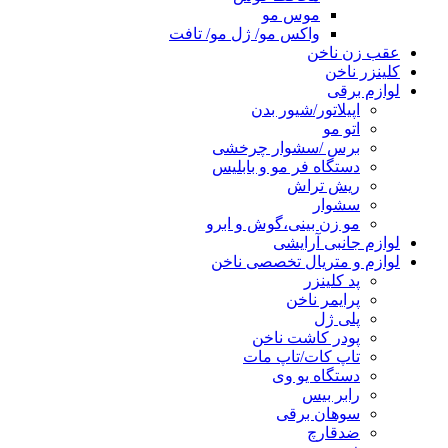
موس مو
واکس مو/ ژل مو/ تافت
عقب زن ناخن
کلینزر ناخن
لوازم برقی
اپیلاتور/شیور بدن
اتو مو
برس /سشوار چرخشی
دستگاه فر مو و بابلیس
ریش تراش
سشوار
مو زن بینی،گوش و ابرو
لوازم جانبی آرایشی
لوازم و متریال تخصصی ناخن
پد کلینزر
پرایمر ناخن
پلی ژل
پودر کاشت ناخن
تاپ کات/تاپ مات
دستگاه یو وی
رابر بیس
سوهان برقی
ضدقارچ