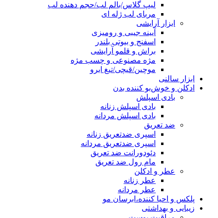
لیپ گلاس/بالم لب/حجم دهنده لب
مربای لب ژله ای
ابزار آرایشی
آیینه جیبی و رومیزی
اسفنج و بیوتی بلندر
براش و قلمو آرایشی
مژه مصنوعی و چسب مژه
موچین/قیچی/تیغ ابرو
ابزار سالنی
ادکلن و خوش‌بو کننده بدن
بادی اسپلش
بادی اسپلش زنانه
بادی اسپلش مردانه
ضد تعریق
اسپری ضدتعریق زنانه
اسپری ضدتعریق مردانه
دئودورانت ضد تعریق
مام رول ضد تعریق
عطر و ادکلن
عطر زنانه
عطر مردانه
پلکس و احیا کننده،ابرسان مو
زیبایی و بهداشتی
مراقبت پوست