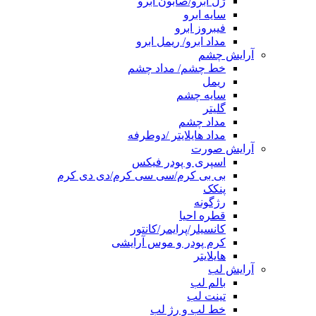
ژل ابرو/صابون ابرو
سایه ابرو
فیبروز ابرو
مداد ابرو/ ریمل ابرو
آرایش چشم
خط چشم/ مداد چشم
ریمل
سایه چشم
گلیتر
مداد چشم
مداد هایلایتر /دوطرفه
آرایش صورت
اسپری و پودر فیکس
بی بی کرم/سی سی کرم/دی دی کرم
پنکک
رژگونه
قطره احیا
کانسیلر/پرایمر/کانتور
کرم پودر و موس آرایشی
هایلایتر
آرایش لب
بالم لب
تینت لب
خط لب و رژ لب