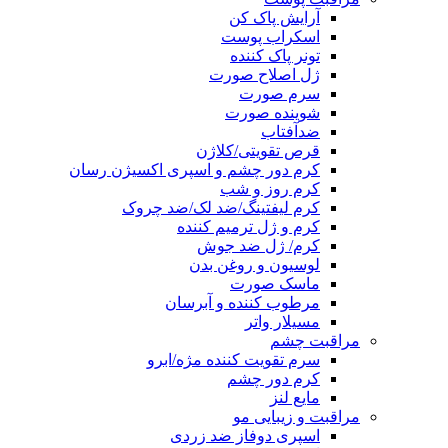
آرایش پاک کن
اسکراب پوست
تونر پاک کننده
ژل اصلاح صورت
سرم صورت
شوینده صورت
ضدآفتاب
قرص تقویتی/کلاژن
کرم دور چشم و اسپری اکسیژن رسان
کرم روز و شب
کرم لیفتینگ/ضد لک/ضد چروک
کرم و ژل ترمیم کننده
کرم/ ژل ضد جوش
لوسیون و روغن بدن
ماسک صورت
مرطوب کننده و آبرسان
مسیلار واتر
مراقبت چشم
سرم تقویت کننده مژه/ابرو
کرم دور چشم
مایع لنز
مراقبت و زیبایی مو
اسپری دوفاز ضد زردی