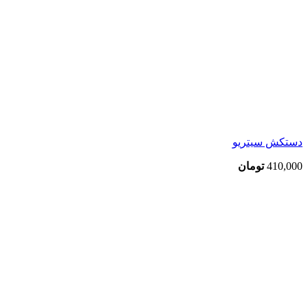
دستکش سیتریو
410,000
تومان
اتمام موجودی
بزرگنمایی تصویر