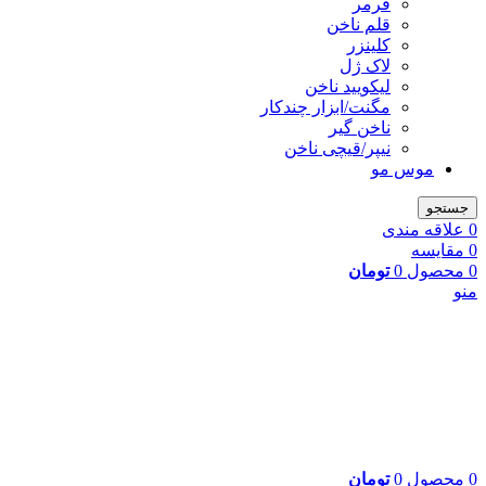
فرمر
قلم ناخن
کلینزر
لاک ژل
لیکوييد ناخن
مگنت/ابزار چندکار
ناخن گیر
نیپر/قیچی ناخن
موس مو
جستجو
0
علاقه مندی
0
مقایسه
0
محصول
0
تومان
منو
0
محصول
0
تومان