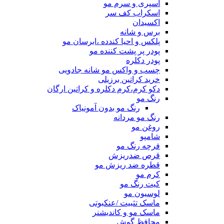
اسپری و سرم مو
اسکراب کف سر
اکسیدان
برس و شانه
پلکس و احیا کندده ،ابرسان مو
پودر پر پشت کننده مو
پودر دکلره
چسب و واکس مو شانه جادویی
خرید کراتین برزیلی
دکو کرم،کرم دکلره و کراتین ارگان
رنگ مو
رنگ مو بدون آمونیاک
رنگ مو مردانه
روغن مو
شامپو
فرچه رنگ مو
قرص ضدریزش
قطره ضد ریزش مو
کرم مو
کیت رنگ مو
لوسیون مو
ماسک تثبیت /عنکبوتی
ماسک مو و کاندیشنر
محافظ گوش