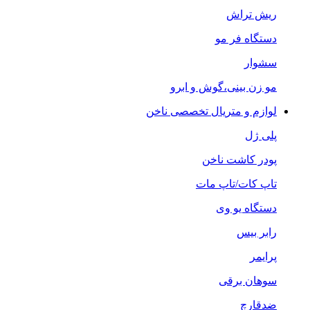
ریش تراش
دستگاه فر مو
سشوار
مو زن بینی،گوش و ابرو
لوازم و متریال تخصصی ناخن
پلی ژل
پودر کاشت ناخن
تاپ کات/تاپ مات
دستگاه یو وی
رابر بیس
پرایمر
سوهان برقی
ضدقارچ