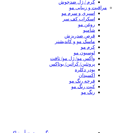
کرم / ژل ضدجوش
مراقبت و زیبایی مو
اسپری و سرم مو
اسکراب کف سر
روغن مو
شامپو
قرص ضدریزش
ماسک مو و کاندیشنر
کرم مو
لوسیون مو
واکس مو/ ژل مو/ تافت
پروتئین/ کراتین/ بوتاکس
پودر دکلره
اکسیدان
فرچه رنگ مو
کیت رنگ مو
رنگ مو
رنگ مو بدون آمونیاک