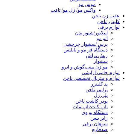
موس مو
واکس مو/ ژل مو/ تافت
عقب زن ناخن
کلینزر ناخن
لوازم برقی
اپیلاتور/شیور بدن
اتو مو
برس /سشوار چرخشی
دستگاه فر مو و بابلیس
ریش تراش
سشوار
مو زن بینی،گوش و ابرو
لوازم جانبی آرایشی
لوازم و متریال تخصصی ناخن
پد کلینزر
پرایمر ناخن
پلی ژل
پودر کاشت ناخن
تاپ کات/تاپ مات
دستگاه یو وی
رابر بیس
سوهان برقی
ضدقارچ