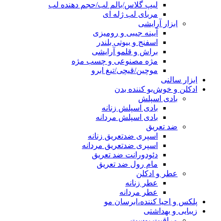
لیپ گلاس/بالم لب/حجم دهنده لب
مربای لب ژله ای
ابزار آرایشی
آیینه جیبی و رومیزی
اسفنج و بیوتی بلندر
براش و قلمو آرایشی
مژه مصنوعی و چسب مژه
موچین/قیچی/تیغ ابرو
ابزار سالنی
ادکلن و خوش‌بو کننده بدن
بادی اسپلش
بادی اسپلش زنانه
بادی اسپلش مردانه
ضد تعریق
اسپری ضدتعریق زنانه
اسپری ضدتعریق مردانه
دئودورانت ضد تعریق
مام رول ضد تعریق
عطر و ادکلن
عطر زنانه
عطر مردانه
پلکس و احیا کننده،ابرسان مو
زیبایی و بهداشتی
مراقبت پوست