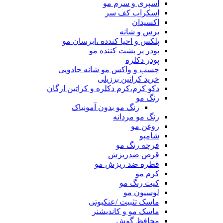
اسپری و سرم مو
اسکراب کف سر
اکسیدان
برس و شانه
پلکس و احیا کندده ،ابرسان مو
پودر پر پشت کننده مو
پودر دکلره
چسب و واکس مو شانه جادویی
خرید کراتین برزیلی
دکو کرم،کرم دکلره و کراتین ارگان
رنگ مو
رنگ مو بدون آمونیاک
رنگ مو مردانه
روغن مو
شامپو
فرچه رنگ مو
قرص ضدریزش
قطره ضد ریزش مو
کرم مو
کیت رنگ مو
لوسیون مو
ماسک تثبیت /عنکبوتی
ماسک مو و کاندیشنر
محافظ گوش