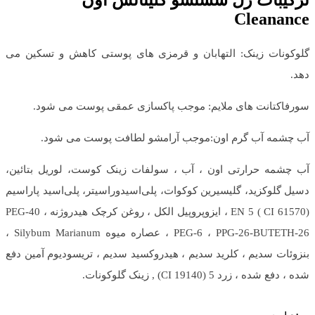
ترکیبات ژل شستشو کلینانس اون
Cleanance
گلوکونات زینک: التهابان و قرمزی های پوستی کاهش و تسکین می
دهد.
سورفاکتانت های ملایم: موجب پاکسازی عمقی پوست می شود.
آب چشمه آب گرم اون:موجب آرامشو لطافت پوست می شود.
آب چشمه حرارتی اون ، آب ، سولفات زینک کوست، لوریل بتائین،
دسیل گلوکزید، گلیسیرین کوکوات، پلی‌اسیدوراسیتر، پلی‌اسید پاراسیم
EN 5 ( CI 61570) ، ایزوپروپیل الکل ، روغن کرچک هیدروژنه PEG-40 ،
PEG-6 ، PPG-26-BUTETH-26 ، عصاره میوه Silybum Marianum ،
بنزوئات سدیم ، کلرید سدیم ، هیدروکسید سدیم ، تریسودیوم آمین دفع
شده ، دفع شده ، زرد 5 (CI 19140) , زینک گلوکونات.