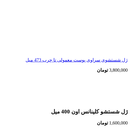
ژل شستشوی سراوی پوست معمولی تا چرب 473 میل
3,800,000
تومان
اتمام موجودی
بزرگنمایی تصویر
ژل شستشو کلینانس اون 400 میل
1,600,000
تومان