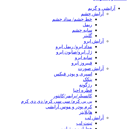
آرایشی و گریم
آرایش چشم
خط چشم/ مداد چشم
ریمل
سایه چشم
گلیتر
آرایش ابرو
مداد ابرو/ ریمل ابرو
ژل ابرو/صابون ابرو
سایه ابرو
فیبروز ابرو
آرایش صورت
اسپری و پودر فیکس
پنکک
رژگونه
قطره احیا
کانسیلر/پرایمر/کانتور
بی بی کرم/ سی سی کرم/ دی دی کرم
کرم پودر و موس آرایشی
هایلایتر
آرایش لب
تینت لب
خط لب و رژ لب