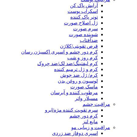
آرایش پاک کن
اسکراب پوست
تونر پاک کننده
ژل اصلاح صورت
سرم صورت
شوینده صورت
ضدآفتاب
قرص تقویتی/کلاژن
کرم دور چشم و اسپری اکسیژن رسان
کرم روز و شب
کرم لیفتینگ/ضد لک/ضد چروک
کرم و ژل ترمیم کننده
کرم/ ژل ضد جوش
لوسیون و روغن بدن
ماسک صورت
مرطوب کننده و آبرسان
مسیلار واتر
مراقبت چشم
سرم تقویت کننده مژه/ابرو
کرم دور چشم
مایع لنز
مراقبت و زیبایی مو
اسپری دوفاز ضد زردی