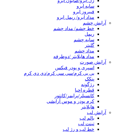
ژل ابرو/صابون ابرو
سایه ابرو
فیبروز ابرو
مداد ابرو/ ریمل ابرو
آرایش چشم
خط چشم/ مداد چشم
ریمل
سایه چشم
گلیتر
مداد چشم
مداد هایلایتر /دوطرفه
آرایش صورت
اسپری و پودر فیکس
بی بی کرم/سی سی کرم/دی دی کرم
پنکک
رژگونه
قطره احیا
کانسیلر/پرایمر/کانتور
کرم پودر و موس آرایشی
هایلایتر
آرایش لب
بالم لب
تینت لب
خط لب و رژ لب