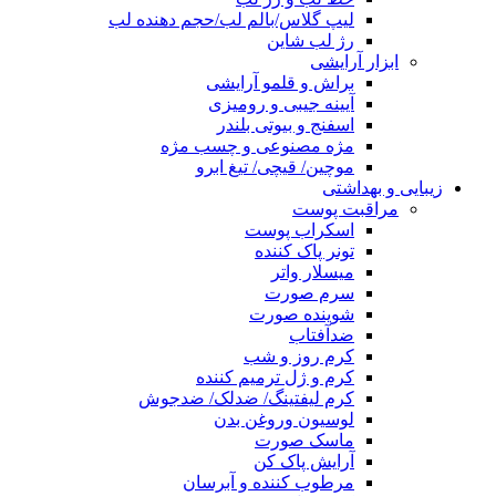
لیپ گلاس/بالم لب/حجم دهنده لب
رژ لب شاین
ابزار آرایشی
براش و قلمو آرایشی
آیینه جیبی و رومیزی
اسفنج و بیوتی بلندر
مژه مصنوعی و چسب مژه
موچین/ قیچی/ تیغ ابرو
زیبایی و بهداشتی
مراقبت پوست
اسکراب پوست
تونر پاک کننده
میسلار واتر
سرم صورت
شوینده صورت
ضدآفتاب
کرم روز و شب
کرم و ژل ترمیم کننده
کرم لیفتینگ/ ضدلک/ ضدجوش
لوسیون وروغن بدن
ماسک صورت
آرایش پاک کن
مرطوب کننده و آبرسان