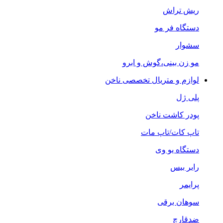
ریش تراش
دستگاه فر مو
سشوار
مو زن بینی،گوش و ابرو
لوازم و متریال تخصصی ناخن
پلی ژل
پودر کاشت ناخن
تاپ کات/تاپ مات
دستگاه یو وی
رابر بیس
پرایمر
سوهان برقی
ضدقارچ