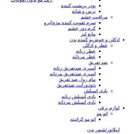
پودر پرپشت کننده
برس و شانه
مراقبت چشم
سرم تقویت کننده مژه/ابرو
کرم دور چشم
مایع لنز
ادکلن و خوش‌بو کننده بدن
عطر و ادکلن
عطر زنانه
عطر مردانه
ضد تعریق
اسپری ضدتعریق زنانه
اسپری ضدتعریق مردانه
مام رول ضد تعریق
دئودورانت ضدتعریق
بادی اسپلش
بادی اسپلش زنانه
بادی اسپلش مردانه
لوازم برقی
اتو مو
اتو مو کراتینه
اپیلاتور/شیور بدن