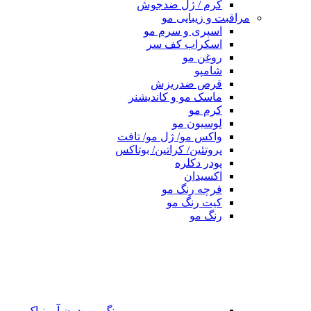
کرم / ژل ضدجوش
مراقبت و زیبایی مو
اسپری و سرم مو
اسکراب کف سر
روغن مو
شامپو
قرص ضدریزش
ماسک مو و کاندیشنر
کرم مو
لوسیون مو
واکس مو/ ژل مو/ تافت
پروتئین/ کراتین/ بوتاکس
پودر دکلره
اکسیدان
فرچه رنگ مو
کیت رنگ مو
رنگ مو
رنگ مو بدون آمونیاک