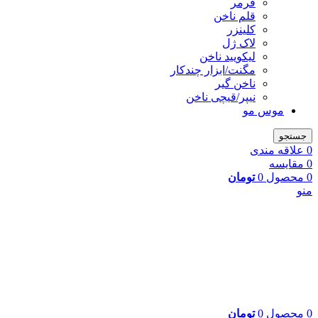
فرمر
قلم ناخن
کلینزر
لاک ژل
لیکوييد ناخن
مگنت/ابزار چندکار
ناخن گیر
نیپر/قیچی ناخن
موس مو
جستجو
0
علاقه مندی
0
مقایسه
0
محصول
0
تومان
منو
0
محصول
0
تومان