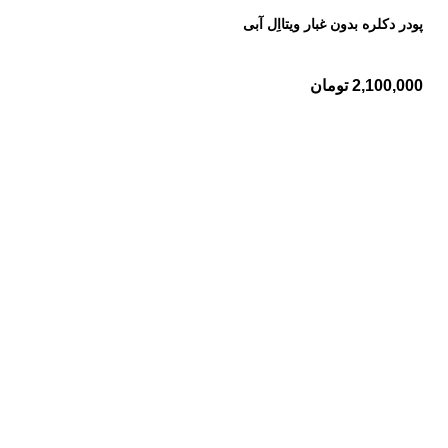
پودر دکلره بدون غبار ویتااِل آبی
2,100,000
تومان