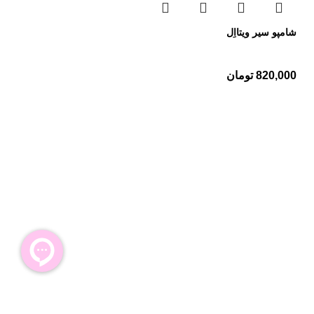
شامپو سیر ویتااِل
820,000
تومان