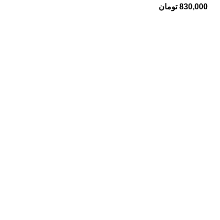
830,000
تومان