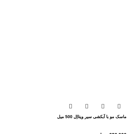
ماسک مو با آبکشی سیر ویتااِل 500 میل