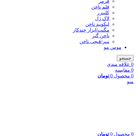
فرمر
قلم ناخن
کلینزر
لاک ژل
لیکوييد ناخن
مگنت/ابزار چندکار
ناخن گیر
نیپر/قیچی ناخن
موس مو
جستجو
0
علاقه مندی
0
مقایسه
0
محصول
0
تومان
منو
0
محصول
0
تومان