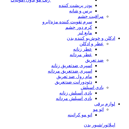
پودر پرپشت کننده
برس و شانه
مراقبت چشم
سرم تقویت کننده مژه/ابرو
کرم دور چشم
مایع لنز
ادکلن و خوش‌بو کننده بدن
عطر و ادکلن
عطر زنانه
عطر مردانه
ضد تعریق
اسپری ضدتعریق زنانه
اسپری ضدتعریق مردانه
مام رول ضد تعریق
دئودورانت ضدتعریق
بادی اسپلش
بادی اسپلش زنانه
بادی اسپلش مردانه
لوازم برقی
اتو مو
اتو مو کراتینه
اپیلاتور/شیور بدن