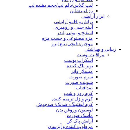
لیپ گلاس/بالم لب/حجم دهنده لب
رژ لب شاین
ابزار آرایشی
براش و قلمو آرایشی
آیینه جیبی و رومیزی
اسفنج و بیوتی بلندر
مژه مصنوعی و چسب مژه
موچین/ قیچی/ تیغ ابرو
زیبایی و بهداشتی
مراقبت پوست
اسکراب پوست
تونر پاک کننده
میسلار واتر
سرم صورت
شوینده صورت
ضدآفتاب
کرم روز و شب
کرم و ژل ترمیم کننده
کرم لیفتینگ/ ضدلک/ ضدجوش
لوسیون وروغن بدن
ماسک صورت
آرایش پاک کن
مرطوب کننده و آبرسان