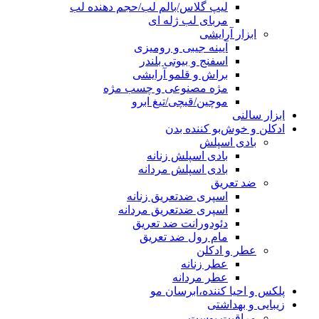
لیپ گلاس/بالم لب/حجم دهنده لب
مربای لب ژله ای
ابزار آرایشی
آیینه جیبی و رومیزی
اسفنج و بیوتی بلندر
براش و قلمو آرایشی
مژه مصنوعی و چسب مژه
موچین/قیچی/تیغ ابرو
ابزار سالنی
ادکلن و خوش‌بو کننده بدن
بادی اسپلش
بادی اسپلش زنانه
بادی اسپلش مردانه
ضد تعریق
اسپری ضدتعریق زنانه
اسپری ضدتعریق مردانه
دئودورانت ضد تعریق
مام رول ضد تعریق
عطر و ادکلن
عطر زنانه
عطر مردانه
پلکس و احیا کننده،ابرسان مو
زیبایی و بهداشتی
مراقبت پوست