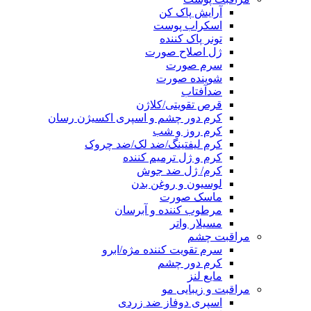
آرایش پاک کن
اسکراب پوست
تونر پاک کننده
ژل اصلاح صورت
سرم صورت
شوینده صورت
ضدآفتاب
قرص تقویتی/کلاژن
کرم دور چشم و اسپری اکسیژن رسان
کرم روز و شب
کرم لیفتینگ/ضد لک/ضد چروک
کرم و ژل ترمیم کننده
کرم/ ژل ضد جوش
لوسیون و روغن بدن
ماسک صورت
مرطوب کننده و آبرسان
مسیلار واتر
مراقبت چشم
سرم تقویت کننده مژه/ابرو
کرم دور چشم
مایع لنز
مراقبت و زیبایی مو
اسپری دوفاز ضد زردی