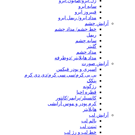
ژل ابرو/صابون ابرو
سایه ابرو
فیبروز ابرو
مداد ابرو/ ریمل ابرو
آرایش چشم
خط چشم/ مداد چشم
ریمل
سایه چشم
گلیتر
مداد چشم
مداد هایلایتر /دوطرفه
آرایش صورت
اسپری و پودر فیکس
بی بی کرم/سی سی کرم/دی دی کرم
پنکک
رژگونه
قطره احیا
کانسیلر/پرایمر/کانتور
کرم پودر و موس آرایشی
هایلایتر
آرایش لب
بالم لب
تینت لب
خط لب و رژ لب