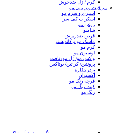
کرم / ژل ضدجوش
مراقبت و زیبایی مو
اسپری و سرم مو
اسکراب کف سر
روغن مو
شامپو
قرص ضدریزش
ماسک مو و کاندیشنر
کرم مو
لوسیون مو
واکس مو/ ژل مو/ تافت
پروتئین/ کراتین/ بوتاکس
پودر دکلره
اکسیدان
فرچه رنگ مو
کیت رنگ مو
رنگ مو
رنگ مو بدون آمونیاک