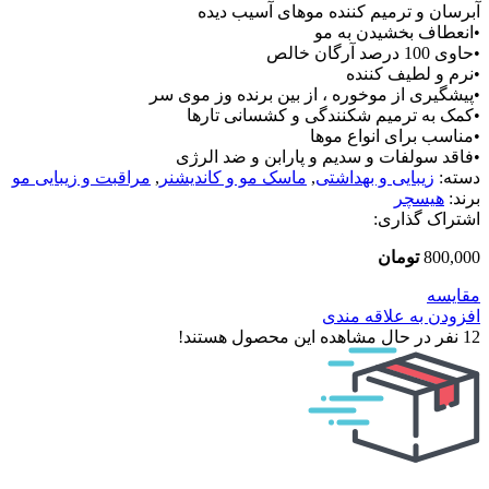
آبرسان و ترمیم کننده موهای آسیب دیده
•انعطاف بخشیدن به مو
•حاوی 100 درصد آرگان خالص
•نرم و لطیف کننده
•پیشگیری از موخوره ، از بین برنده وز موی سر
•کمک به ترمیم شکنندگی و کشسانی تارها
•مناسب برای انواع موها
•فاقد سولفات و سدیم و پارابن و ضد الرژی
دسته:
زیبایی و بهداشتی
,
ماسک مو و کاندیشنر
,
مراقبت و زیبایی مو
برند:
هیسچر
اشتراک گذاری:
800,000
تومان
مقایسه
افزودن به علاقه مندی
12
نفر در حال مشاهده این محصول هستند!