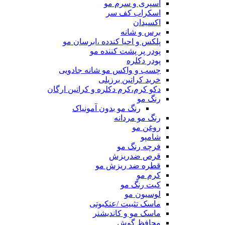
اسپری و سرم مو
اسکراب کف سر
اکسیدان
برس و شانه
پلکس و احیا کندده ،ابرسان مو
پودر پر پشت کننده مو
پودر دکلره
چسب و واکس مو شانه جادویی
خرید کراتین برزیلی
دکو کرم،کرم دکلره و کراتین ارگان
رنگ مو
رنگ مو بدون آمونیاک
رنگ مو مردانه
روغن مو
شامپو
فرچه رنگ مو
قرص ضدریزش
قطره ضد ریزش مو
کرم مو
کیت رنگ مو
لوسیون مو
ماسک تثبیت /عنکبوتی
ماسک مو و کاندیشنر
محافظ گوش