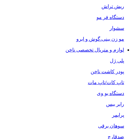
ریش تراش
دستگاه فر مو
سشوار
مو زن بینی،گوش و ابرو
لوازم و متریال تخصصی ناخن
پلی ژل
پودر کاشت ناخن
تاپ کات/تاپ مات
دستگاه یو وی
رابر بیس
پرایمر
سوهان برقی
ضدقارچ