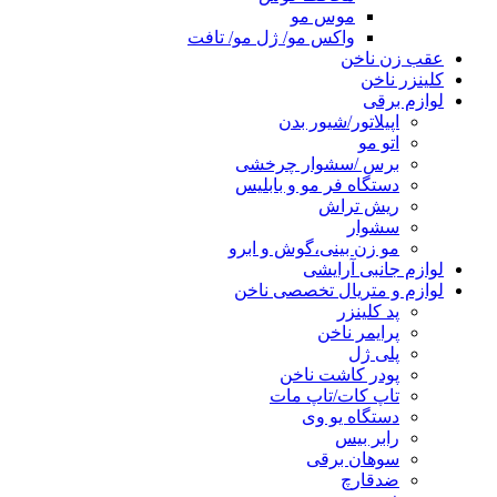
موس مو
واکس مو/ ژل مو/ تافت
عقب زن ناخن
کلینزر ناخن
لوازم برقی
اپیلاتور/شیور بدن
اتو مو
برس /سشوار چرخشی
دستگاه فر مو و بابلیس
ریش تراش
سشوار
مو زن بینی،گوش و ابرو
لوازم جانبی آرایشی
لوازم و متریال تخصصی ناخن
پد کلینزر
پرایمر ناخن
پلی ژل
پودر کاشت ناخن
تاپ کات/تاپ مات
دستگاه یو وی
رابر بیس
سوهان برقی
ضدقارچ