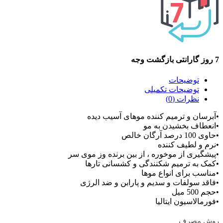
7 روز گارانتی بازگشت وجه
توضیحات
توضیحات تکمیلی
نظرات (0)
•آبرسان و ترمیم کننده موهای آسیب دیده
•انعطاف بخشیدن به مو
•حاوی 100 درصد آرگان خالص
•نرم و لطیف کننده
•پیشگیری از موخوره ، از بین برنده وز موی سر
•کمک به ترمیم شکنندگی و کشسانی تارها
•مناسب برای انواع موها
•فاقد سولفات و سدیم و پارابن و ضد الرژی
•حجم 500 میل
•فورمالاسیون ایتالیا
روش مصرف