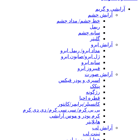
آرایشی و گریم
آرایش چشم
خط چشم/ مداد چشم
ریمل
سایه چشم
گلیتر
آرایش ابرو
مداد ابرو/ ریمل ابرو
ژل ابرو/صابون ابرو
سایه ابرو
فیبروز ابرو
آرایش صورت
اسپری و پودر فیکس
پنکک
رژگونه
قطره احیا
کانسیلر/پرایمر/کانتور
بی بی کرم/ سی سی کرم/ دی دی کرم
کرم پودر و موس آرایشی
هایلایتر
آرایش لب
تینت لب
خط لب و رژ لب