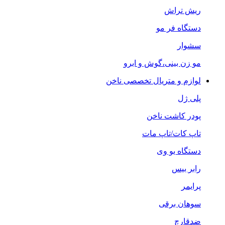
ریش تراش
دستگاه فر مو
سشوار
مو زن بینی،گوش و ابرو
لوازم و متریال تخصصی ناخن
پلی ژل
پودر کاشت ناخن
تاپ کات/تاپ مات
دستگاه یو وی
رابر بیس
پرایمر
سوهان برقی
ضدقارچ