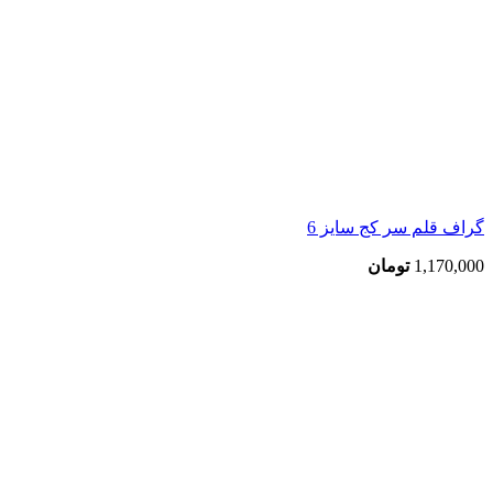
گراف قلم سر کج سایز 6
1,170,000
تومان
بزرگنمایی تصویر