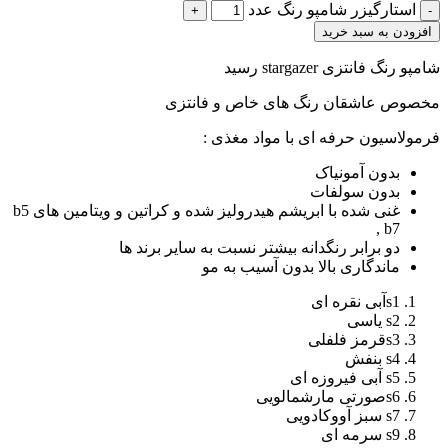
استارگیزر شامپو رنگ عدد
افزودن به سبد خرید
شامپو رنگ فانتزی stargazer رسید
مخصوص عاشقان رنگ های خاص و فانتزی
فرمولاسیون حرفه ای با مواد مغذی :
بدون آمونیاک
بدون سولفات
غنی شده با ابریشم هیدرولیز شده و کراتین و ویتامین های b5
, b7
دو برابر رنگدانه بیشتر نسبت به سایر برند ها
ماندگاری بالا بدون آسیب به مو
s1آبی نقره ای
s2 یاسی
s3قرمز فلفلی
s4 بنفش
s5 آبی فیروزه ای
s6صورتی مارشمالویی
s7 سبز آووکادویی
s9 سرمه ای