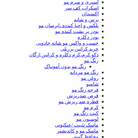
اسپری و سرم مو
اسکراب کف سر
اکسیدان
برس و شانه
پلکس و احیا کندده ،ابرسان مو
پودر پر پشت کننده مو
پودر دکلره
چسب و واکس مو شانه جادویی
خرید کراتین برزیلی
دکو کرم،کرم دکلره و کراتین ارگان
رنگ مو
رنگ مو بدون آمونیاک
رنگ مو مردانه
روغن مو
شامپو
فرچه رنگ مو
قرص ضدریزش
قطره ضد ریزش مو
کرم مو
کیت رنگ مو
لوسیون مو
ماسک تثبیت /عنکبوتی
ماسک مو و کاندیشنر
محافظ گوش