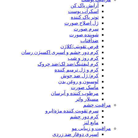
آرایش پاک کن
اسکراب پوست
تونر پاک کننده
ژل اصلاح صورت
سرم صورت
شوینده صورت
ضدآفتاب
قرص تقویتی/کلاژن
کرم دور چشم و اسپری اکسیژن رسان
کرم روز و شب
کرم لیفتینگ/ضد لک/ضد چروک
کرم و ژل ترمیم کننده
کرم/ ژل ضد جوش
لوسیون و روغن بدن
ماسک صورت
مرطوب کننده و آبرسان
مسیلار واتر
مراقبت چشم
سرم تقویت کننده مژه/ابرو
کرم دور چشم
مایع لنز
مراقبت و زیبایی مو
اسپری دوفاز ضد زردی