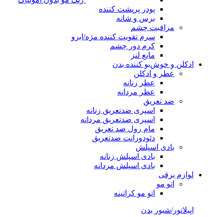
پودر پرپشت کننده
برس و شانه
مراقبت چشم
سرم تقویت کننده مژه/ابرو
کرم دور چشم
مایع لنز
ادکلن و خوش‌بو کننده بدن
عطر و ادکلن
عطر زنانه
عطر مردانه
ضد تعریق
اسپری ضدتعریق زنانه
اسپری ضدتعریق مردانه
مام رول ضد تعریق
دئودورانت ضدتعریق
بادی اسپلش
بادی اسپلش زنانه
بادی اسپلش مردانه
لوازم برقی
اتو مو
اتو مو کراتینه
اپیلاتور/شیور بدن