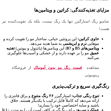
مزایای تغذیه‌کنندگی: کراتین و ویتامین‌ها
شامپو رنگ استارگیزر تنها یک رنگ نیست، بلکه یک تقویت‌کننده نیز
هست!
حاوی کراتین:
این پروتئین حیاتی، ساختار مو را تقویت کرده و
موهایی
نرم و ابریشمی
به شما هدیه می‌دهد.
ویتامین‌های B5 و B7:
این ویتامین‌ها (پانتنول و بیوتین)
تغذیه
عمیق
مو را بر عهده دارند و از خشکی و آسیب‌ها جلوگیری
می‌کنند
مشاهده
قیمت رنگ مو بدون آمونیاک
از فروشگاه
زینوبیوتی
رنگ‌گیری سریع و ترکیب‌پذیری
تنوع رنگی جذاب:
استارگیزر
۲۶ رنگ متنوع
و براق فانتزی را
ارائه می‌دهد که کاملاً قابل ترکیب با یکدیگر هستند. خلاق
باشید و سایه اختصاصی خود را بسازید!
عملکرد سریع:
برای رنگ‌گیری کافی است آن را به مدت
۱۰ تا