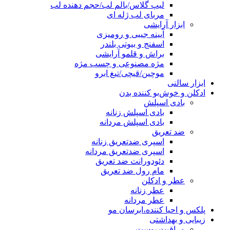
لیپ گلاس/بالم لب/حجم دهنده لب
مربای لب ژله ای
ابزار آرایشی
آیینه جیبی و رومیزی
اسفنج و بیوتی بلندر
براش و قلمو آرایشی
مژه مصنوعی و چسب مژه
موچین/قیچی/تیغ ابرو
ابزار سالنی
ادکلن و خوش‌بو کننده بدن
بادی اسپلش
بادی اسپلش زنانه
بادی اسپلش مردانه
ضد تعریق
اسپری ضدتعریق زنانه
اسپری ضدتعریق مردانه
دئودورانت ضد تعریق
مام رول ضد تعریق
عطر و ادکلن
عطر زنانه
عطر مردانه
پلکس و احیا کننده،ابرسان مو
زیبایی و بهداشتی
مراقبت پوست