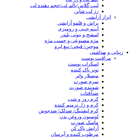
لیپ گلاس/بالم لب/حجم دهنده لب
رژ لب شاین
ابزار آرایشی
براش و قلمو آرایشی
آیینه جیبی و رومیزی
اسفنج و بیوتی بلندر
مژه مصنوعی و چسب مژه
موچین/ قیچی/ تیغ ابرو
زیبایی و بهداشتی
مراقبت پوست
اسکراب پوست
تونر پاک کننده
میسلار واتر
سرم صورت
شوینده صورت
ضدآفتاب
کرم روز و شب
کرم و ژل ترمیم کننده
کرم لیفتینگ/ ضدلک/ ضدجوش
لوسیون وروغن بدن
ماسک صورت
آرایش پاک کن
مرطوب کننده و آبرسان