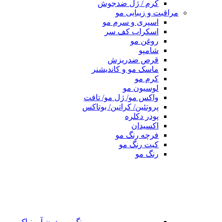
کرم / ژل ضدجوش
مراقبت و زیبایی مو
اسپری و سرم مو
اسکراب کف سر
روغن مو
شامپو
قرص ضدریزش
ماسک مو و کاندیشنر
کرم مو
لوسیون مو
واکس مو/ ژل مو/ تافت
پروتئین/ کراتین/ بوتاکس
پودر دکلره
اکسیدان
فرچه رنگ مو
کیت رنگ مو
رنگ مو
رنگ مو بدون آمونیاک