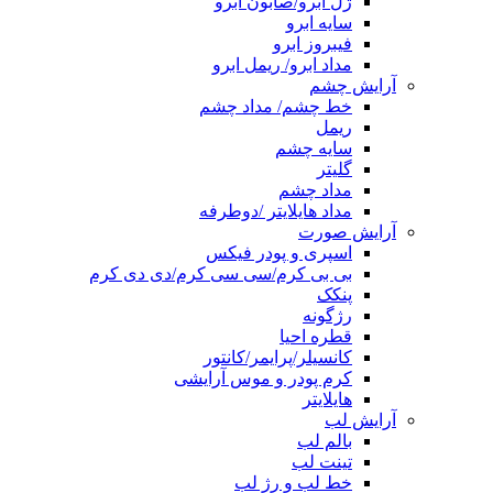
ژل ابرو/صابون ابرو
سایه ابرو
فیبروز ابرو
مداد ابرو/ ریمل ابرو
آرایش چشم
خط چشم/ مداد چشم
ریمل
سایه چشم
گلیتر
مداد چشم
مداد هایلایتر /دوطرفه
آرایش صورت
اسپری و پودر فیکس
بی بی کرم/سی سی کرم/دی دی کرم
پنکک
رژگونه
قطره احیا
کانسیلر/پرایمر/کانتور
کرم پودر و موس آرایشی
هایلایتر
آرایش لب
بالم لب
تینت لب
خط لب و رژ لب