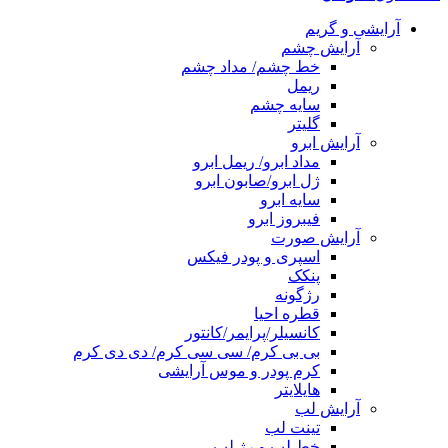
آرایشی و گریم
آرایش چشم
خط چشم/ مداد چشم
ریمل
سایه چشم
گلیتر
آرایش ابرو
مداد ابرو/ ریمل ابرو
ژل ابرو/صابون ابرو
سایه ابرو
فیبروز ابرو
آرایش صورت
اسپری و پودر فیکس
پنکک
رژگونه
قطره احیا
کانسیلر/پرایمر/کانتور
بی بی کرم/ سی سی کرم/ دی دی کرم
کرم پودر و موس آرایشی
هایلایتر
آرایش لب
تینت لب
خط لب و رژ لب