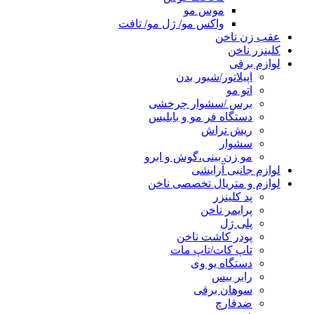
موس مو
واکس مو/ ژل مو/ تافت
عقب زن ناخن
کلینزر ناخن
لوازم برقی
اپیلاتور/شیور بدن
اتو مو
برس /سشوار چرخشی
دستگاه فر مو و بابلیس
ریش تراش
سشوار
مو زن بینی،گوش و ابرو
لوازم جانبی آرایشی
لوازم و متریال تخصصی ناخن
پد کلینزر
پرایمر ناخن
پلی ژل
پودر کاشت ناخن
تاپ کات/تاپ مات
دستگاه یو وی
رابر بیس
سوهان برقی
ضدقارچ