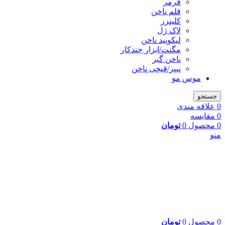
فرمر
قلم ناخن
کلینزر
لاک ژل
لیکوييد ناخن
مگنت/ابزار چندکار
ناخن گیر
نیپر/قیچی ناخن
موس مو
جستجو
0
علاقه مندی
0
مقایسه
0
محصول
0
تومان
منو
0
محصول
0
تومان