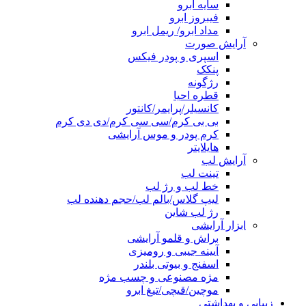
سایه ابرو
فیبروز ابرو
مداد ابرو/ ریمل ابرو
آرایش صورت
اسپری و پودر فیکس
پنکک
رژگونه
قطره احیا
کانسیلر/پرایمر/کانتور
بی بی کرم/سی سی کرم/دی دی کرم
کرم پودر و موس آرایشی
هایلایتر
آرایش لب
تینت لب
خط لب و رژ لب
لیپ گلاس/بالم لب/حجم دهنده لب
رژ لب شاین
ابزار آرایشی
براش و قلمو آرایشی
آیینه جیبی و رومیزی
اسفنج و بیوتی بلندر
مژه مصنوعی و چسب مژه
موچین/قیچی/تیغ ابرو
زیبایی و بهداشتی