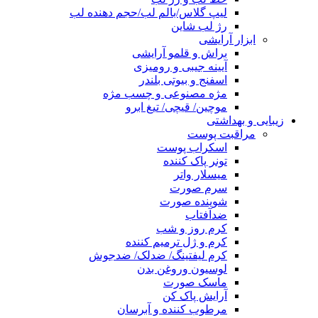
لیپ گلاس/بالم لب/حجم دهنده لب
رژ لب شاین
ابزار آرایشی
براش و قلمو آرایشی
آیینه جیبی و رومیزی
اسفنج و بیوتی بلندر
مژه مصنوعی و چسب مژه
موچین/ قیچی/ تیغ ابرو
زیبایی و بهداشتی
مراقبت پوست
اسکراب پوست
تونر پاک کننده
میسلار واتر
سرم صورت
شوینده صورت
ضدآفتاب
کرم روز و شب
کرم و ژل ترمیم کننده
کرم لیفتینگ/ ضدلک/ ضدجوش
لوسیون وروغن بدن
ماسک صورت
آرایش پاک کن
مرطوب کننده و آبرسان