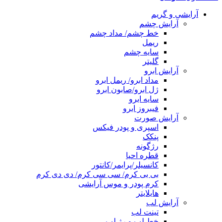
آرایشی و گریم
آرایش چشم
خط چشم/ مداد چشم
ریمل
سایه چشم
گلیتر
آرایش ابرو
مداد ابرو/ ریمل ابرو
ژل ابرو/صابون ابرو
سایه ابرو
فیبروز ابرو
آرایش صورت
اسپری و پودر فیکس
پنکک
رژگونه
قطره احیا
کانسیلر/پرایمر/کانتور
بی بی کرم/ سی سی کرم/ دی دی کرم
کرم پودر و موس آرایشی
هایلایتر
آرایش لب
تینت لب
خط لب و رژ لب