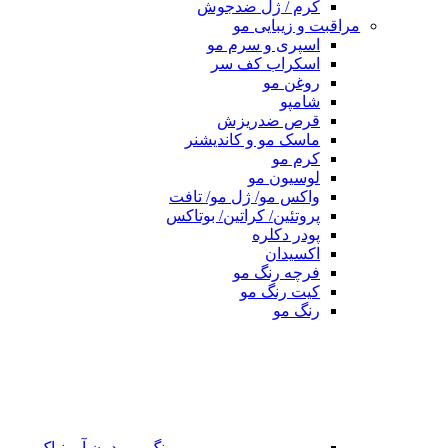
کرم / ژل ضدجوش
مراقبت و زیبایی مو
اسپری و سرم مو
اسکراب کف سر
روغن مو
شامپو
قرص ضدریزش
ماسک مو و کاندیشنر
کرم مو
لوسیون مو
واکس مو/ ژل مو/ تافت
پروتئین/ کراتین/ بوتاکس
پودر دکلره
اکسیدان
فرچه رنگ مو
کیت رنگ مو
رنگ مو
رنگ مو بدون آمونیاک