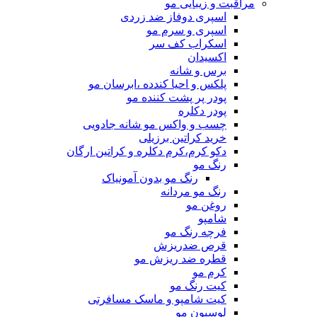
مراقبت و زیبایی مو
اسپری دوفاز ضد زردی
اسپری و سرم مو
اسکراب کف سر
اکسیدان
برس و شانه
پلکس و احیا کندده ،ابرسان مو
پودر پر پشت کننده مو
پودر دکلره
چسب و واکس مو شانه جادویی
خرید کراتین برزیلی
دکو کرم،کرم دکلره و کراتین ارگان
رنگ مو
رنگ مو بدون آمونیاک
رنگ مو مردانه
روغن مو
شامپو
فرچه رنگ مو
قرص ضدریزش
قطره ضد ریزش مو
کرم مو
کیت رنگ مو
کیت شامپو و ماسک مسافرتی
لوسیون مو