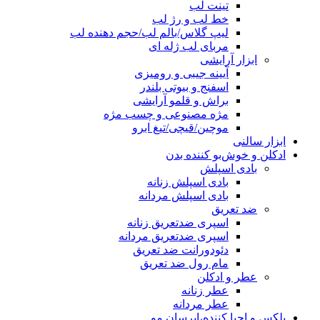
تینت لب
خط لب و رژ لب
لیپ گلاس/بالم لب/حجم دهنده لب
مربای لب ژله ای
ابزار آرایشی
آیینه جیبی و رومیزی
اسفنج و بیوتی بلندر
براش و قلمو آرایشی
مژه مصنوعی و چسب مژه
موچین/قیچی/تیغ ابرو
ابزار سالنی
ادکلن و خوش‌بو کننده بدن
بادی اسپلش
بادی اسپلش زنانه
بادی اسپلش مردانه
ضد تعریق
اسپری ضدتعریق زنانه
اسپری ضدتعریق مردانه
دئودورانت ضد تعریق
مام رول ضد تعریق
عطر و ادکلن
عطر زنانه
عطر مردانه
پلکس و احیا کننده،ابرسان مو