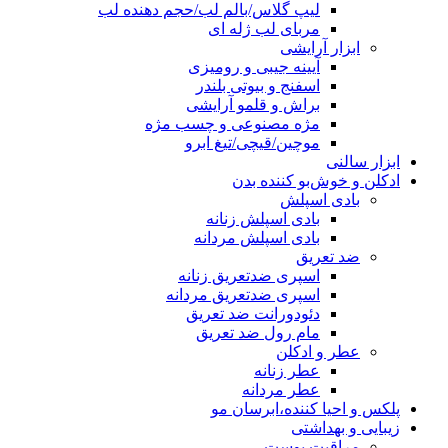
لیپ گلاس/بالم لب/حجم دهنده لب
مربای لب ژله ای
ابزار آرایشی
آیینه جیبی و رومیزی
اسفنج و بیوتی بلندر
براش و قلمو آرایشی
مژه مصنوعی و چسب مژه
موچین/قیچی/تیغ ابرو
ابزار سالنی
ادکلن و خوش‌بو کننده بدن
بادی اسپلش
بادی اسپلش زنانه
بادی اسپلش مردانه
ضد تعریق
اسپری ضدتعریق زنانه
اسپری ضدتعریق مردانه
دئودورانت ضد تعریق
مام رول ضد تعریق
عطر و ادکلن
عطر زنانه
عطر مردانه
پلکس و احیا کننده،ابرسان مو
زیبایی و بهداشتی
مراقبت پوست