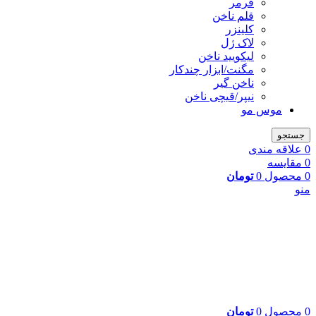
فرمر
قلم ناخن
کلینزر
لاک ژل
لیکوييد ناخن
مگنت/ابزار چندکار
ناخن گیر
نیپر/قیچی ناخن
موس مو
جستجو
0
علاقه مندی
0
مقایسه
0
محصول
0
تومان
منو
0
محصول
0
تومان