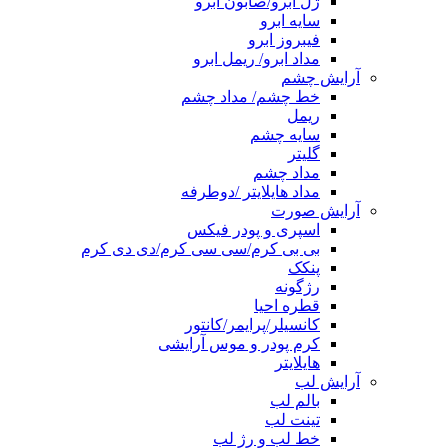
ژل ابرو/صابون ابرو
سایه ابرو
فیبروز ابرو
مداد ابرو/ ریمل ابرو
آرایش چشم
خط چشم/ مداد چشم
ریمل
سایه چشم
گلیتر
مداد چشم
مداد هایلایتر /دوطرفه
آرایش صورت
اسپری و پودر فیکس
بی بی کرم/سی سی کرم/دی دی کرم
پنکک
رژگونه
قطره احیا
کانسیلر/پرایمر/کانتور
کرم پودر و موس آرایشی
هایلایتر
آرایش لب
بالم لب
تینت لب
خط لب و رژ لب