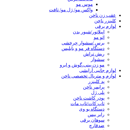
موس مو
واکس مو/ ژل مو/ تافت
عقب زن ناخن
کلینزر ناخن
لوازم برقی
اپیلاتور/شیور بدن
اتو مو
برس /سشوار چرخشی
دستگاه فر مو و بابلیس
ریش تراش
سشوار
مو زن بینی،گوش و ابرو
لوازم جانبی آرایشی
لوازم و متریال تخصصی ناخن
پد کلینزر
پرایمر ناخن
پلی ژل
پودر کاشت ناخن
تاپ کات/تاپ مات
دستگاه یو وی
رابر بیس
سوهان برقی
ضدقارچ