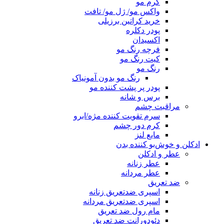
کرم مو
واکس مو/ ژل مو/ تافت
خرید کراتین برزیلی
پودر دکلره
اکسیدان
فرچه رنگ مو
کیت رنگ مو
رنگ مو
رنگ مو بدون آمونیاک
پودر پر پشت کننده مو
برس و شانه
مراقبت چشم
سرم تقویت کننده مژه/ابرو
کرم دور چشم
مایع لنز
ادکلن و خوش‌بو کننده بدن
عطر و ادکلن
عطر زنانه
عطر مردانه
ضد تعریق
اسپری ضدتعریق زنانه
اسپری ضدتعریق مردانه
مام رول ضد تعریق
دئودورانت ضد تعریق