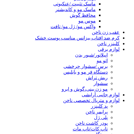
ماسک تثبیت /عنکبوتی
ماسک مو و کاندیشنر
محافظ گوش
موس مو
واکس مو/ ژل مو/ تافت
عقب زن ناخن
کرم ضد افتاب بیزانس مناسب پوست خشک
کلینزر ناخن
لوازم برقی
اپیلاتور/شیور بدن
اتو مو
برس /سشوار چرخشی
دستگاه فر مو و بابلیس
ریش تراش
سشوار
مو زن بینی،گوش و ابرو
لوازم جانبی آرایشی
لوازم و متریال تخصصی ناخن
پد کلینزر
پرایمر ناخن
پلی ژل
پودر کاشت ناخن
تاپ کات/تاپ مات