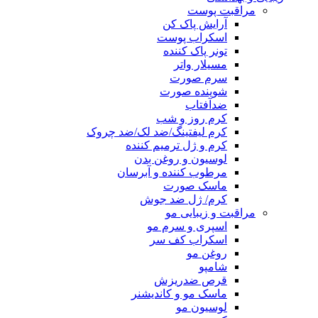
مراقبت پوست
آرایش پاک کن
اسکراب پوست
تونر پاک کننده
مسیلار واتر
سرم صورت
شوینده صورت
ضدآفتاب
کرم روز و شب
کرم لیفتینگ/ضد لک/ضد چروک
کرم و ژل ترمیم کننده
لوسیون و روغن بدن
مرطوب کننده و آبرسان
ماسک صورت
کرم/ ژل ضد جوش
مراقبت و زیبایی مو
اسپری و سرم مو
اسکراب کف سر
روغن مو
شامپو
قرص ضدریزش
ماسک مو و کاندیشنر
لوسیون مو