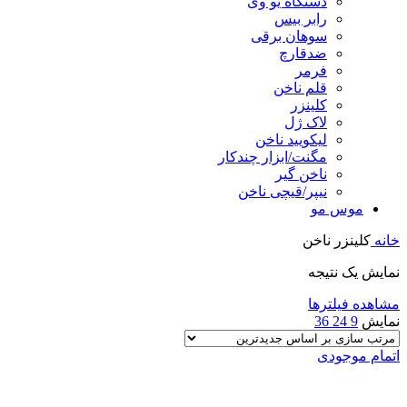
دستگاه یو وی
رابر بیس
سوهان برقی
ضدقارچ
فرمر
قلم ناخن
کلینزر
لاک ژل
لیکوييد ناخن
مگنت/ابزار چندکار
ناخن گیر
نیپر/قیچی ناخن
موس مو
خانه
کلینزر ناخن
نمایش یک نتیجه
مشاهده فیلترها
نمایش
9
24
36
اتمام موجودی