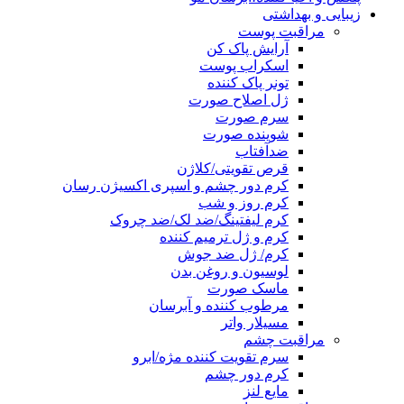
زیبایی و بهداشتی
مراقبت پوست
آرایش پاک کن
اسکراب پوست
تونر پاک کننده
ژل اصلاح صورت
سرم صورت
شوینده صورت
ضدآفتاب
قرص تقویتی/کلاژن
کرم دور چشم و اسپری اکسیژن رسان
کرم روز و شب
کرم لیفتینگ/ضد لک/ضد چروک
کرم و ژل ترمیم کننده
کرم/ ژل ضد جوش
لوسیون و روغن بدن
ماسک صورت
مرطوب کننده و آبرسان
مسیلار واتر
مراقبت چشم
سرم تقویت کننده مژه/ابرو
کرم دور چشم
مایع لنز