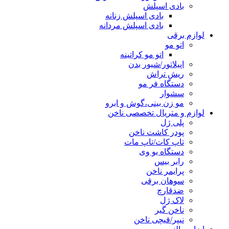
بادی اسپلش
بادی اسپلش زنانه
بادی اسپلش مردانه
لوازم برقی
اتو مو
اتو مو کراتینه
اپیلاتور/شیور بدن
ریش تراش
دستگاه فر مو
سشوار
مو زن بینی،گوش و ابرو
لوازم و متریال تخصصی ناخن
پلی ژل
پودر کاشت ناخن
تاپ کات/تاپ مات
دستگاه یو وی
رابر بیس
پرایمر ناخن
سوهان برقی
ضدقارچ
لاک ژل
ناخن گیر
نیپر/قیچی ناخن