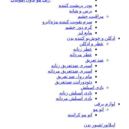
پودر پرپشت کننده
برس و شانه
مراقبت چشم
سرم تقویت کننده مژه/ابرو
کرم دور چشم
مایع لنز
ادکلن و خوش‌بو کننده بدن
عطر و ادکلن
عطر زنانه
عطر مردانه
ضد تعریق
اسپری ضدتعریق زنانه
اسپری ضدتعریق مردانه
مام رول ضد تعریق
دئودورانت ضدتعریق
بادی اسپلش
بادی اسپلش زنانه
بادی اسپلش مردانه
لوازم برقی
اتو مو
اتو مو کراتینه
اپیلاتور/شیور بدن