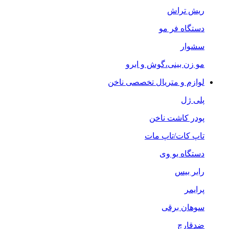
ریش تراش
دستگاه فر مو
سشوار
مو زن بینی،گوش و ابرو
لوازم و متریال تخصصی ناخن
پلی ژل
پودر کاشت ناخن
تاپ کات/تاپ مات
دستگاه یو وی
رابر بیس
پرایمر
سوهان برقی
ضدقارچ