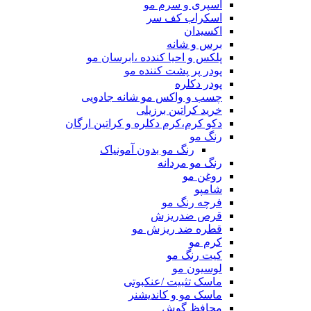
اسپری و سرم مو
اسکراب کف سر
اکسیدان
برس و شانه
پلکس و احیا کندده ،ابرسان مو
پودر پر پشت کننده مو
پودر دکلره
چسب و واکس مو شانه جادویی
خرید کراتین برزیلی
دکو کرم،کرم دکلره و کراتین ارگان
رنگ مو
رنگ مو بدون آمونیاک
رنگ مو مردانه
روغن مو
شامپو
فرچه رنگ مو
قرص ضدریزش
قطره ضد ریزش مو
کرم مو
کیت رنگ مو
لوسیون مو
ماسک تثبیت /عنکبوتی
ماسک مو و کاندیشنر
محافظ گوش