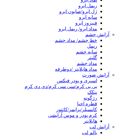
ریمل ابرو
ژل ابرو/صابون ابرو
سایه ابرو
فیبروز ابرو
مداد ابرو/ ریمل ابرو
آرایش چشم
خط چشم/ مداد چشم
ریمل
سایه چشم
گلیتر
مداد چشم
مداد هایلایتر /دوطرفه
آرایش صورت
اسپری و پودر فیکس
بی بی کرم/سی سی کرم/دی دی کرم
پنکک
رژگونه
قطره احیا
کانسیلر/پرایمر/کانتور
کرم پودر و موس آرایشی
هایلایتر
آرایش لب
بالم لب