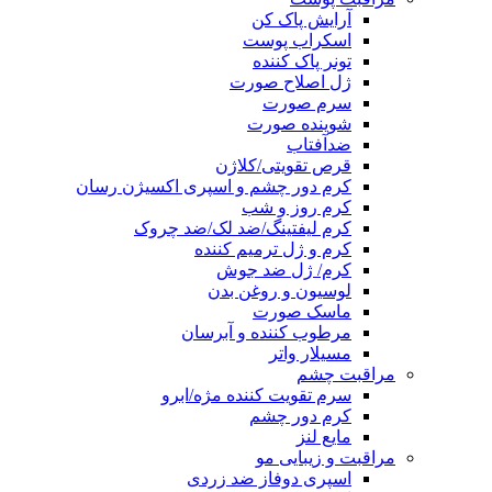
آرایش پاک کن
اسکراب پوست
تونر پاک کننده
ژل اصلاح صورت
سرم صورت
شوینده صورت
ضدآفتاب
قرص تقویتی/کلاژن
کرم دور چشم و اسپری اکسیژن رسان
کرم روز و شب
کرم لیفتینگ/ضد لک/ضد چروک
کرم و ژل ترمیم کننده
کرم/ ژل ضد جوش
لوسیون و روغن بدن
ماسک صورت
مرطوب کننده و آبرسان
مسیلار واتر
مراقبت چشم
سرم تقویت کننده مژه/ابرو
کرم دور چشم
مایع لنز
مراقبت و زیبایی مو
اسپری دوفاز ضد زردی