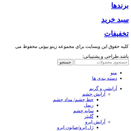
برندها
سبد خرید
تخفیفات
کلیه حقوق این وبسایت برای مجموعه زینو بیوتی محفوظ می
باشد.طراحی و پشتیبانی:
جستجو
منو
دسته بندی ها
آرایشی و گریم
آرایش چشم
خط چشم/ مداد چشم
ریمل
سایه چشم
گلیتر
آرایش ابرو
ژل ابرو/صابون ابرو