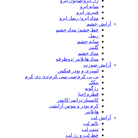
ژل ابرو/صابون ابرو
سایه ابرو
فیبروز ابرو
مداد ابرو/ ریمل ابرو
آرایش چشم
خط چشم/ مداد چشم
ریمل
سایه چشم
گلیتر
مداد چشم
مداد هایلایتر /دوطرفه
آرایش صورت
اسپری و پودر فیکس
بی بی کرم/سی سی کرم/دی دی کرم
پنکک
رژگونه
قطره احیا
کانسیلر/پرایمر/کانتور
کرم پودر و موس آرایشی
هایلایتر
آرایش لب
بالم لب
تینت لب
خط لب و رژ لب