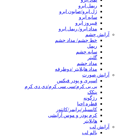
ریمل ابرو
ژل ابرو/صابون ابرو
سایه ابرو
فیبروز ابرو
مداد ابرو/ ریمل ابرو
آرایش چشم
خط چشم/ مداد چشم
ریمل
سایه چشم
گلیتر
مداد چشم
مداد هایلایتر /دوطرفه
آرایش صورت
اسپری و پودر فیکس
بی بی کرم/سی سی کرم/دی دی کرم
پنکک
رژگونه
قطره احیا
کانسیلر/پرایمر/کانتور
کرم پودر و موس آرایشی
هایلایتر
آرایش لب
بالم لب