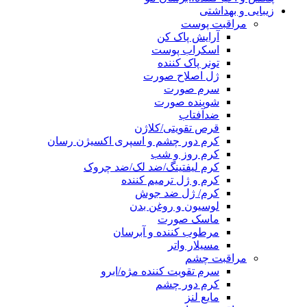
زیبایی و بهداشتی
مراقبت پوست
آرایش پاک کن
اسکراب پوست
تونر پاک کننده
ژل اصلاح صورت
سرم صورت
شوینده صورت
ضدآفتاب
قرص تقویتی/کلاژن
کرم دور چشم و اسپری اکسیژن رسان
کرم روز و شب
کرم لیفتینگ/ضد لک/ضد چروک
کرم و ژل ترمیم کننده
کرم/ ژل ضد جوش
لوسیون و روغن بدن
ماسک صورت
مرطوب کننده و آبرسان
مسیلار واتر
مراقبت چشم
سرم تقویت کننده مژه/ابرو
کرم دور چشم
مایع لنز