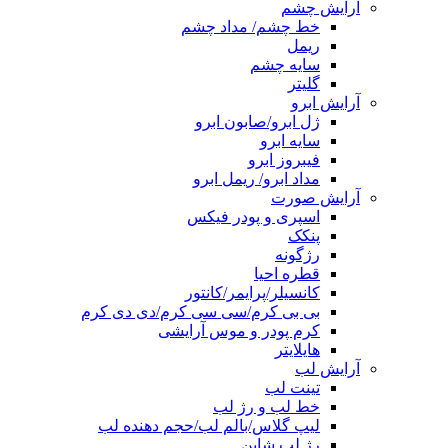
آرایش چشم
خط چشم/ مداد چشم
ریمل
سایه چشم
گلیتر
آرایش ابرو
ژل ابرو/صابون ابرو
سایه ابرو
فیبروز ابرو
مداد ابرو/ ریمل ابرو
آرایش صورت
اسپری و پودر فیکس
پنکک
رژگونه
قطره احیا
کانسیلر/پرایمر/کانتور
بی بی کرم/سی سی کرم/دی دی کرم
کرم پودر و موس آرایشی
هایلایتر
آرایش لب
تینت لب
خط لب و رژ لب
لیپ گلاس/بالم لب/حجم دهنده لب
رژ لب شاین