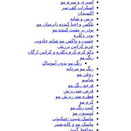
اسپری و سرم مو
اسکراب کف سر
اکسیدان
برس و شانه
پلکس و احیا کندده ،ابرسان مو
پودر پر پشت کننده مو
پودر دکلره
چسب و واکس مو شانه جادویی
خرید کراتین برزیلی
دکو کرم،کرم دکلره و کراتین ارگان
رنگ مو
رنگ مو بدون آمونیاک
رنگ مو مردانه
روغن مو
شامپو
فرچه رنگ مو
قرص ضدریزش
قطره ضد ریزش مو
کرم مو
کیت رنگ مو
لوسیون مو
ماسک تثبیت /عنکبوتی
ماسک مو و کاندیشنر
محافظ گوش