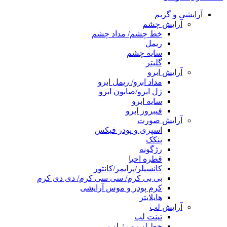
آرایشی و گریم
آرایش چشم
خط چشم/ مداد چشم
ریمل
سایه چشم
گلیتر
آرایش ابرو
مداد ابرو/ ریمل ابرو
ژل ابرو/صابون ابرو
سایه ابرو
فیبروز ابرو
آرایش صورت
اسپری و پودر فیکس
پنکک
رژگونه
قطره احیا
کانسیلر/پرایمر/کانتور
بی بی کرم/ سی سی کرم/ دی دی کرم
کرم پودر و موس آرایشی
هایلایتر
آرایش لب
تینت لب
خط لب و رژ لب