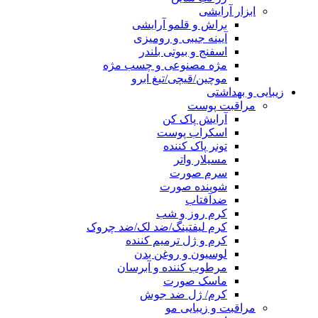
ابزار آرایشی
براش و قلمو آرایشی
آیینه جیبی و رومیزی
اسفنج و بیوتی بلندر
مژه مصنوعی و چسب مژه
موچین/قیچی/تیغ ابرو
زیبایی و بهداشتی
مراقبت پوست
آرایش پاک کن
اسکراب پوست
تونر پاک کننده
مسیلار واتر
سرم صورت
شوینده صورت
ضدآفتاب
کرم روز و شب
کرم لیفتینگ/ضد لک/ضد چروک
کرم و ژل ترمیم کننده
لوسیون و روغن بدن
مرطوب کننده و آبرسان
ماسک صورت
کرم/ ژل ضد جوش
مراقبت و زیبایی مو