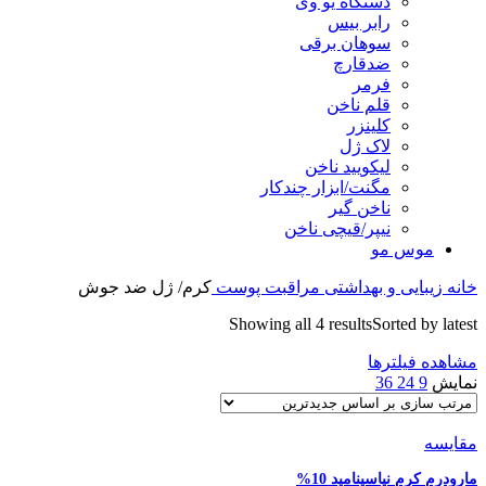
دستگاه یو وی
رابر بیس
سوهان برقی
ضدقارچ
فرمر
قلم ناخن
کلینزر
لاک ژل
لیکوييد ناخن
مگنت/ابزار چندکار
ناخن گیر
نیپر/قیچی ناخن
موس مو
خانه
زیبایی و بهداشتی
مراقبت پوست
کرم/ ژل ضد جوش
Showing all 4 results
Sorted by latest
مشاهده فیلترها
نمایش
9
24
36
مقایسه
مارودرم کرم نیاسینامید 10%