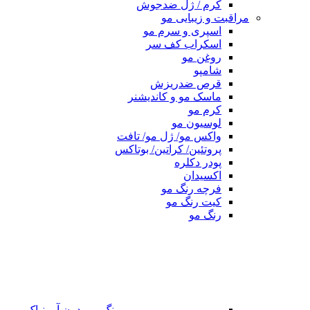
کرم / ژل ضدجوش
مراقبت و زیبایی مو
اسپری و سرم مو
اسکراب کف سر
روغن مو
شامپو
قرص ضدریزش
ماسک مو و کاندیشنر
کرم مو
لوسیون مو
واکس مو/ ژل مو/ تافت
پروتئین/ کراتین/ بوتاکس
پودر دکلره
اکسیدان
فرچه رنگ مو
کیت رنگ مو
رنگ مو
رنگ مو بدون آمونیاک