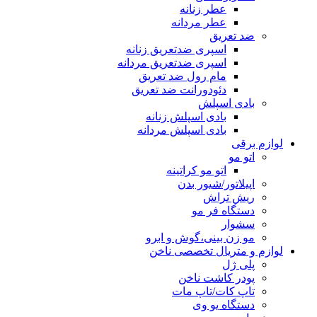
عطر زنانه
عطر مردانه
ضد تعریق
اسپری ضدتعریق زنانه
اسپری ضدتعریق مردانه
مام رول ضد تعریق
دئودورانت ضد تعریق
بادی اسپلش
بادی اسپلش زنانه
بادی اسپلش مردانه
لوازم برقی
اتو مو
اتو مو کراتینه
اپیلاتور/شیور بدن
ریش تراش
دستگاه فر مو
سشوار
مو زن بینی،گوش و ابرو
لوازم و متریال تخصصی ناخن
پلی ژل
پودر کاشت ناخن
تاپ کات/تاپ مات
دستگاه یو وی