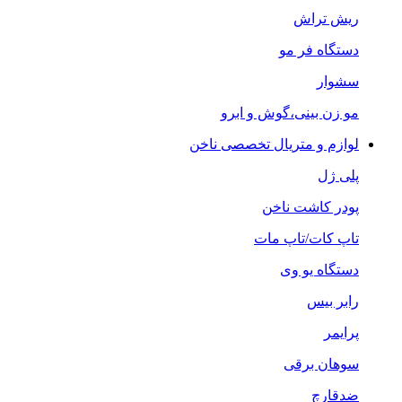
ریش تراش
دستگاه فر مو
سشوار
مو زن بینی،گوش و ابرو
لوازم و متریال تخصصی ناخن
پلی ژل
پودر کاشت ناخن
تاپ کات/تاپ مات
دستگاه یو وی
رابر بیس
پرایمر
سوهان برقی
ضدقارچ