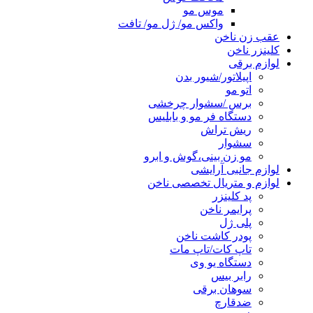
موس مو
واکس مو/ ژل مو/ تافت
عقب زن ناخن
کلینزر ناخن
لوازم برقی
اپیلاتور/شیور بدن
اتو مو
برس /سشوار چرخشی
دستگاه فر مو و بابلیس
ریش تراش
سشوار
مو زن بینی،گوش و ابرو
لوازم جانبی آرایشی
لوازم و متریال تخصصی ناخن
پد کلینزر
پرایمر ناخن
پلی ژل
پودر کاشت ناخن
تاپ کات/تاپ مات
دستگاه یو وی
رابر بیس
سوهان برقی
ضدقارچ