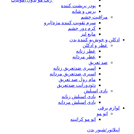
پودر پرپشت کننده
برس و شانه
مراقبت چشم
سرم تقویت کننده مژه/ابرو
کرم دور چشم
مایع لنز
ادکلن و خوش‌بو کننده بدن
عطر و ادکلن
عطر زنانه
عطر مردانه
ضد تعریق
اسپری ضدتعریق زنانه
اسپری ضدتعریق مردانه
مام رول ضد تعریق
دئودورانت ضدتعریق
بادی اسپلش
بادی اسپلش زنانه
بادی اسپلش مردانه
لوازم برقی
اتو مو
اتو مو کراتینه
اپیلاتور/شیور بدن