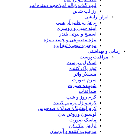
لیپ گلاس/بالم لب/حجم دهنده لب
رژ لب شاین
ابزار آرایشی
براش و قلمو آرایشی
آیینه جیبی و رومیزی
اسفنج و بیوتی بلندر
مژه مصنوعی و چسب مژه
موچین/ قیچی/ تیغ ابرو
زیبایی و بهداشتی
مراقبت پوست
اسکراب پوست
تونر پاک کننده
میسلار واتر
سرم صورت
شوینده صورت
ضدآفتاب
کرم روز و شب
کرم و ژل ترمیم کننده
کرم لیفتینگ/ ضدلک/ ضدجوش
لوسیون وروغن بدن
ماسک صورت
آرایش پاک کن
مرطوب کننده و آبرسان