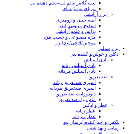
لیپ گلاس/بالم لب/حجم دهنده لب
مربای لب ژله ای
ابزار آرایشی
آیینه جیبی و رومیزی
اسفنج و بیوتی بلندر
براش و قلمو آرایشی
مژه مصنوعی و چسب مژه
موچین/قیچی/تیغ ابرو
ابزار سالنی
ادکلن و خوش‌بو کننده بدن
بادی اسپلش
بادی اسپلش زنانه
بادی اسپلش مردانه
ضد تعریق
اسپری ضدتعریق زنانه
اسپری ضدتعریق مردانه
دئودورانت ضد تعریق
مام رول ضد تعریق
عطر و ادکلن
عطر زنانه
عطر مردانه
پلکس و احیا کننده،ابرسان مو
زیبایی و بهداشتی
مراقبت پوست