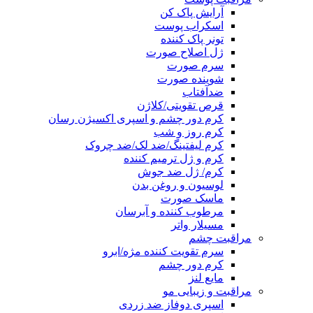
آرایش پاک کن
اسکراب پوست
تونر پاک کننده
ژل اصلاح صورت
سرم صورت
شوینده صورت
ضدآفتاب
قرص تقویتی/کلاژن
کرم دور چشم و اسپری اکسیژن رسان
کرم روز و شب
کرم لیفتینگ/ضد لک/ضد چروک
کرم و ژل ترمیم کننده
کرم/ ژل ضد جوش
لوسیون و روغن بدن
ماسک صورت
مرطوب کننده و آبرسان
مسیلار واتر
مراقبت چشم
سرم تقویت کننده مژه/ابرو
کرم دور چشم
مایع لنز
مراقبت و زیبایی مو
اسپری دوفاز ضد زردی