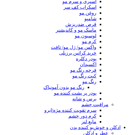
اسپری و سرم مو
اسکراب کف سر
روغن مو
شامپو
قرص ضدریزش
ماسک مو و کاندیشنر
لوسیون مو
کرم مو
واکس مو/ ژل مو/ تافت
خرید کراتین برزیلی
پودر دکلره
اکسیدان
فرچه رنگ مو
کیت رنگ مو
رنگ مو
رنگ مو بدون آمونیاک
پودر پر پشت کننده مو
برس و شانه
مراقبت چشم
سرم تقویت کننده مژه/ابرو
کرم دور چشم
مایع لنز
ادکلن و خوش‌بو کننده بدن
عطر و ادکلن