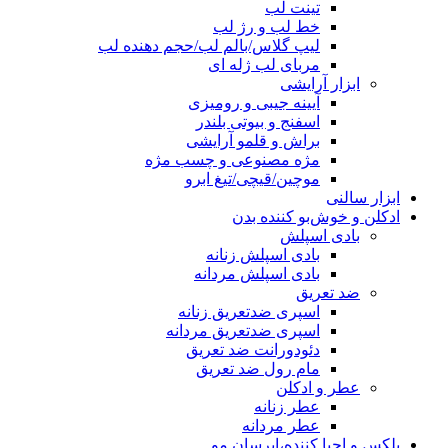
تینت لب
خط لب و رژ لب
لیپ گلاس/بالم لب/حجم دهنده لب
مربای لب ژله ای
ابزار آرایشی
آیینه جیبی و رومیزی
اسفنج و بیوتی بلندر
براش و قلمو آرایشی
مژه مصنوعی و چسب مژه
موچین/قیچی/تیغ ابرو
ابزار سالنی
ادکلن و خوش‌بو کننده بدن
بادی اسپلش
بادی اسپلش زنانه
بادی اسپلش مردانه
ضد تعریق
اسپری ضدتعریق زنانه
اسپری ضدتعریق مردانه
دئودورانت ضد تعریق
مام رول ضد تعریق
عطر و ادکلن
عطر زنانه
عطر مردانه
پلکس و احیا کننده،ابرسان مو