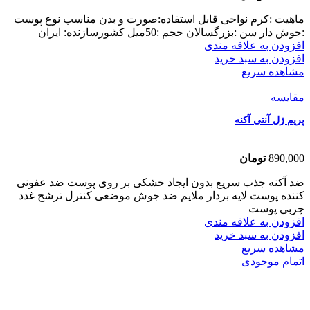
ماهیت :کرم نواحی قابل استفاده:صورت و بدن مناسب نوع پوست
:جوش دار سن :بزرگسالان حجم :50میل کشورسازنده: ایران
افزودن به علاقه مندی
افزودن به سبد خرید
مشاهده سریع
مقایسه
پریم ژل آنتی آکنه
890,000
تومان
ضد آکنه جذب سریع بدون ایجاد خشکی بر روی پوست ضد عفونی
کننده پوست لایه بردار ملایم ضد جوش موضعی کنترل ترشح غدد
چربی پوست
افزودن به علاقه مندی
افزودن به سبد خرید
مشاهده سریع
اتمام موجودی