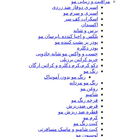
مراقبت و زیبایی مو
اسپری دوفاز ضد زردی
اسپری و سرم مو
اسکراب کف سر
اکسیدان
برس و شانه
پلکس و احیا کندده ،ابرسان مو
پودر پر پشت کننده مو
پودر دکلره
چسب و واکس مو شانه جادویی
خرید کراتین برزیلی
دکو کرم،کرم دکلره و کراتین ارگان
رنگ مو
رنگ مو بدون آمونیاک
رنگ مو مردانه
روغن مو
شامپو
فرچه رنگ مو
قرص ضدریزش
قطره ضد ریزش مو
کرم مو
کیت رنگ مو
کیت شامپو و ماسک مسافرتی
لوسیون مو