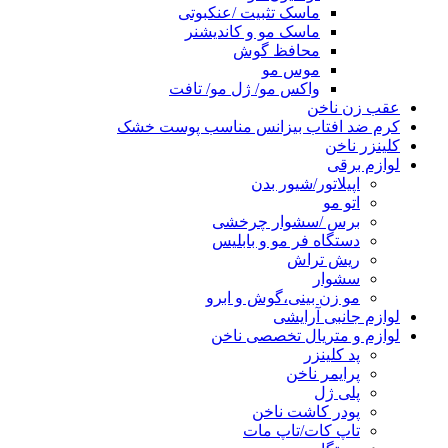
ماسک تثبیت /عنکبوتی
ماسک مو و کاندیشنر
محافظ گوش
موس مو
واکس مو/ ژل مو/ تافت
عقب زن ناخن
کرم ضد افتاب بیزانس مناسب پوست خشک
کلینزر ناخن
لوازم برقی
اپیلاتور/شیور بدن
اتو مو
برس /سشوار چرخشی
دستگاه فر مو و بابلیس
ریش تراش
سشوار
مو زن بینی،گوش و ابرو
لوازم جانبی آرایشی
لوازم و متریال تخصصی ناخن
پد کلینزر
پرایمر ناخن
پلی ژل
پودر کاشت ناخن
تاپ کات/تاپ مات