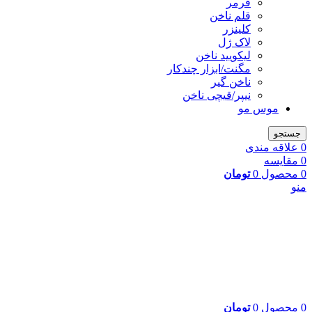
فرمر
قلم ناخن
کلینزر
لاک ژل
لیکوييد ناخن
مگنت/ابزار چندکار
ناخن گیر
نیپر/قیچی ناخن
موس مو
جستجو
0
علاقه مندی
0
مقایسه
0
محصول
0
تومان
منو
0
محصول
0
تومان