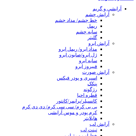
آرایشی و گریم
آرایش چشم
خط چشم/ مداد چشم
ریمل
سایه چشم
گلیتر
آرایش ابرو
مداد ابرو/ ریمل ابرو
ژل ابرو/صابون ابرو
سایه ابرو
فیبروز ابرو
آرایش صورت
اسپری و پودر فیکس
پنکک
رژگونه
قطره احیا
کانسیلر/پرایمر/کانتور
بی بی کرم/ سی سی کرم/ دی دی کرم
کرم پودر و موس آرایشی
هایلایتر
آرایش لب
تینت لب
خط لب و رژ لب