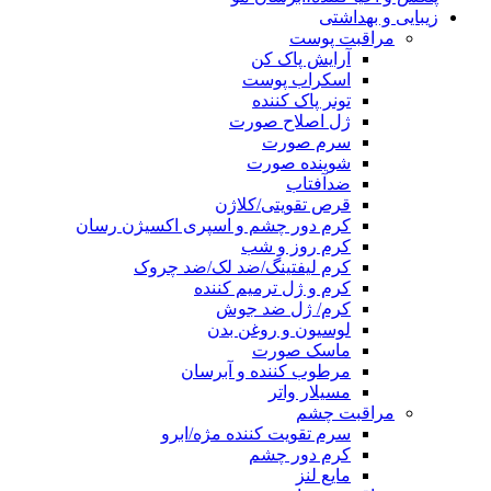
زیبایی و بهداشتی
مراقبت پوست
آرایش پاک کن
اسکراب پوست
تونر پاک کننده
ژل اصلاح صورت
سرم صورت
شوینده صورت
ضدآفتاب
قرص تقویتی/کلاژن
کرم دور چشم و اسپری اکسیژن رسان
کرم روز و شب
کرم لیفتینگ/ضد لک/ضد چروک
کرم و ژل ترمیم کننده
کرم/ ژل ضد جوش
لوسیون و روغن بدن
ماسک صورت
مرطوب کننده و آبرسان
مسیلار واتر
مراقبت چشم
سرم تقویت کننده مژه/ابرو
کرم دور چشم
مایع لنز