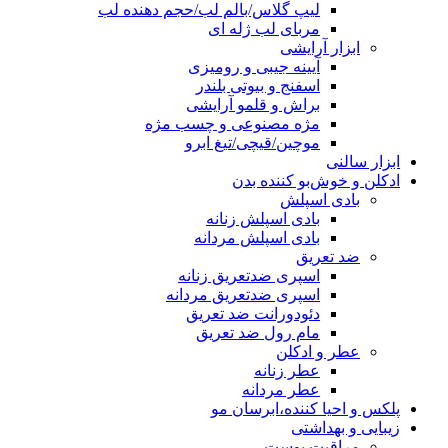
لیپ گلاس/بالم لب/حجم دهنده لب
مربای لب ژله ای
ابزار آرایشی
آیینه جیبی و رومیزی
اسفنج و بیوتی بلندر
براش و قلمو آرایشی
مژه مصنوعی و چسب مژه
موچین/قیچی/تیغ ابرو
ابزار سالنی
ادکلن و خوش‌بو کننده بدن
بادی اسپلش
بادی اسپلش زنانه
بادی اسپلش مردانه
ضد تعریق
اسپری ضدتعریق زنانه
اسپری ضدتعریق مردانه
دئودورانت ضد تعریق
مام رول ضد تعریق
عطر و ادکلن
عطر زنانه
عطر مردانه
پلکس و احیا کننده،ابرسان مو
زیبایی و بهداشتی
مراقبت پوست