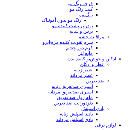
فرچه رنگ مو
کیت رنگ مو
رنگ مو
رنگ مو بدون آمونیاک
پودر پر پشت کننده مو
برس و شانه
مراقبت چشم
سرم تقویت کننده مژه/ابرو
کرم دور چشم
مایع لنز
ادکلن و خوش‌بو کننده بدن
عطر و ادکلن
عطر زنانه
عطر مردانه
ضد تعریق
اسپری ضدتعریق زنانه
اسپری ضدتعریق مردانه
مام رول ضد تعریق
دئودورانت ضد تعریق
بادی اسپلش
بادی اسپلش زنانه
بادی اسپلش مردانه
لوازم برقی