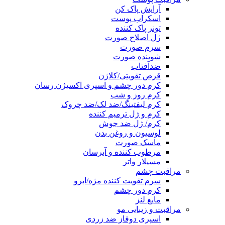
آرایش پاک کن
اسکراب پوست
تونر پاک کننده
ژل اصلاح صورت
سرم صورت
شوینده صورت
ضدآفتاب
قرص تقویتی/کلاژن
کرم دور چشم و اسپری اکسیژن رسان
کرم روز و شب
کرم لیفتینگ/ضد لک/ضد چروک
کرم و ژل ترمیم کننده
کرم/ ژل ضد جوش
لوسیون و روغن بدن
ماسک صورت
مرطوب کننده و آبرسان
مسیلار واتر
مراقبت چشم
سرم تقویت کننده مژه/ابرو
کرم دور چشم
مایع لنز
مراقبت و زیبایی مو
اسپری دوفاز ضد زردی