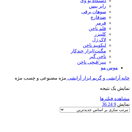
دستگاه یو وی
رابر بیس
سوهان برقی
ضدقارچ
فرمر
قلم ناخن
کلینزر
لاک ژل
لیکوييد ناخن
مگنت/ابزار چندکار
ناخن گیر
نیپر/قیچی ناخن
موس مو
خانه
آرایشی و گریم
ابزار آرایشی
مژه مصنوعی و چسب مژه
نمایش یک نتیجه
مشاهده فیلترها
نمایش
9
24
36