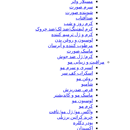
مسیلار واتر
سرم صورت
شوینده صورت
ضدآفتاب
کرم روز و شب
کرم لیفتینگ/ضد لک/ضد چروک
کرم و ژل ترمیم کننده
لوسیون و روغن بدن
مرطوب کننده و آبرسان
ماسک صورت
کرم/ ژل ضد جوش
مراقبت و زیبایی مو
اسپری و سرم مو
اسکراب کف سر
روغن مو
شامپو
قرص ضدریزش
ماسک مو و کاندیشنر
لوسیون مو
کرم مو
واکس مو/ ژل مو/ تافت
خرید کراتین برزیلی
پودر دکلره
اکسیدان