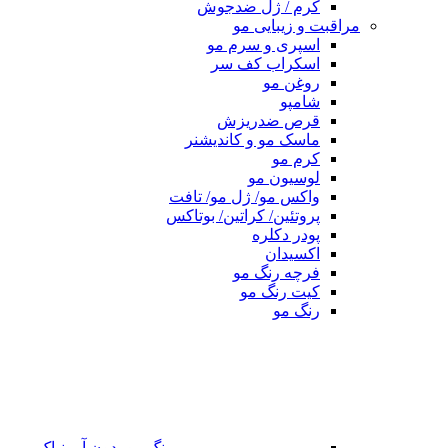
کرم / ژل ضدجوش
مراقبت و زیبایی مو
اسپری و سرم مو
اسکراب کف سر
روغن مو
شامپو
قرص ضدریزش
ماسک مو و کاندیشنر
کرم مو
لوسیون مو
واکس مو/ ژل مو/ تافت
پروتئین/ کراتین/ بوتاکس
پودر دکلره
اکسیدان
فرچه رنگ مو
کیت رنگ مو
رنگ مو
رنگ مو بدون آمونیاک