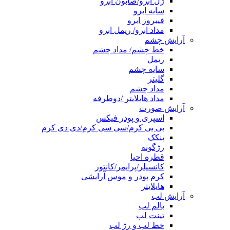
ژل ابرو/صابون ابرو
سایه ابرو
فیبروز ابرو
مداد ابرو/ ریمل ابرو
آرایش چشم
خط چشم/ مداد چشم
ریمل
سایه چشم
گلیتر
مداد چشم
مداد هایلایتر /دوطرفه
آرایش صورت
اسپری و پودر فیکس
بی بی کرم/سی سی کرم/دی دی کرم
پنکک
رژگونه
قطره احیا
کانسیلر/پرایمر/کانتور
کرم پودر و موس آرایشی
هایلایتر
آرایش لب
بالم لب
تینت لب
خط لب و رژ لب