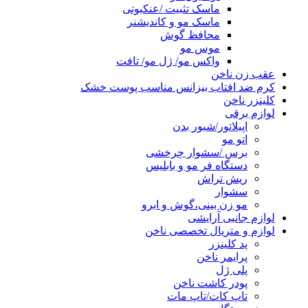
ماسک تثبیت /عنکبوتی
ماسک مو و کاندیشنر
محافظ گوش
موس مو
واکس مو/ ژل مو/ تافت
عقب زن ناخن
کرم ضد افتاب بیزانس مناسب پوست خشک
کلینزر ناخن
لوازم برقی
اپیلاتور/شیور بدن
اتو مو
برس /سشوار چرخشی
دستگاه فر مو و بابلیس
ریش تراش
سشوار
مو زن بینی،گوش و ابرو
لوازم جانبی آرایشی
لوازم و متریال تخصصی ناخن
پد کلینزر
پرایمر ناخن
پلی ژل
پودر کاشت ناخن
تاپ کات/تاپ مات