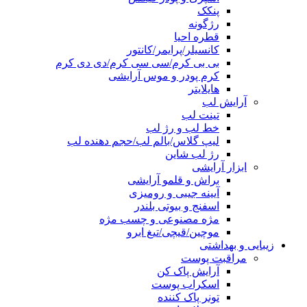
پنکک
رژگونه
قطره احیا
کانسیلر/پرایمر/کانتور
بی بی کرم/سی سی کرم/دی دی کرم
کرم پودر و موس آرایشی
هایلایتر
آرایش لب
تینت لب
خط لب و رژ لب
لیپ گلاس/بالم لب/حجم دهنده لب
رژ لب شاین
ابزار آرایشی
براش و قلمو آرایشی
آیینه جیبی و رومیزی
اسفنج و بیوتی بلندر
مژه مصنوعی و چسب مژه
موچین/قیچی/تیغ ابرو
زیبایی و بهداشتی
مراقبت پوست
آرایش پاک کن
اسکراب پوست
تونر پاک کننده