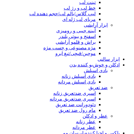
تینت لب
خط لب و رژ لب
لیپ گلاس/بالم لب/حجم دهنده لب
مربای لب ژله ای
ابزار آرایشی
آیینه جیبی و رومیزی
اسفنج و بیوتی بلندر
براش و قلمو آرایشی
مژه مصنوعی و چسب مژه
موچین/قیچی/تیغ ابرو
ابزار سالنی
ادکلن و خوش‌بو کننده بدن
بادی اسپلش
بادی اسپلش زنانه
بادی اسپلش مردانه
ضد تعریق
اسپری ضدتعریق زنانه
اسپری ضدتعریق مردانه
دئودورانت ضد تعریق
مام رول ضد تعریق
عطر و ادکلن
عطر زنانه
عطر مردانه
پلکس و احیا کننده،ابرسان مو