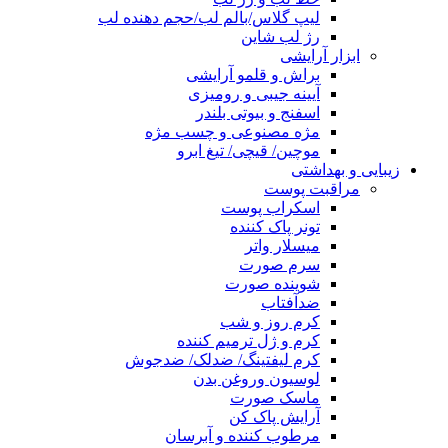
لیپ گلاس/بالم لب/حجم دهنده لب
رژ لب شاین
ابزار آرایشی
براش و قلمو آرایشی
آیینه جیبی و رومیزی
اسفنج و بیوتی بلندر
مژه مصنوعی و چسب مژه
موچین/ قیچی/ تیغ ابرو
زیبایی و بهداشتی
مراقبت پوست
اسکراب پوست
تونر پاک کننده
میسلار واتر
سرم صورت
شوینده صورت
ضدآفتاب
کرم روز و شب
کرم و ژل ترمیم کننده
کرم لیفتینگ/ ضدلک/ ضدجوش
لوسیون وروغن بدن
ماسک صورت
آرایش پاک کن
مرطوب کننده و آبرسان