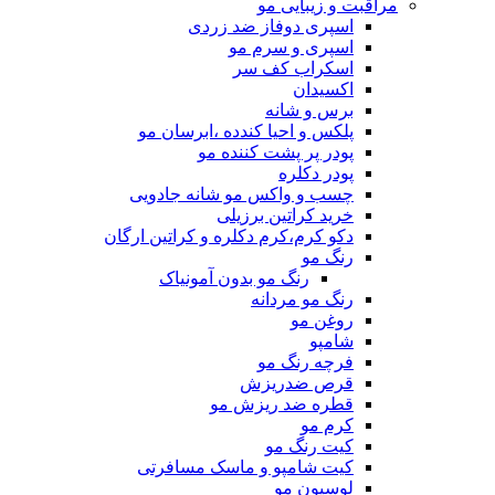
مراقبت و زیبایی مو
اسپری دوفاز ضد زردی
اسپری و سرم مو
اسکراب کف سر
اکسیدان
برس و شانه
پلکس و احیا کندده ،ابرسان مو
پودر پر پشت کننده مو
پودر دکلره
چسب و واکس مو شانه جادویی
خرید کراتین برزیلی
دکو کرم،کرم دکلره و کراتین ارگان
رنگ مو
رنگ مو بدون آمونیاک
رنگ مو مردانه
روغن مو
شامپو
فرچه رنگ مو
قرص ضدریزش
قطره ضد ریزش مو
کرم مو
کیت رنگ مو
کیت شامپو و ماسک مسافرتی
لوسیون مو