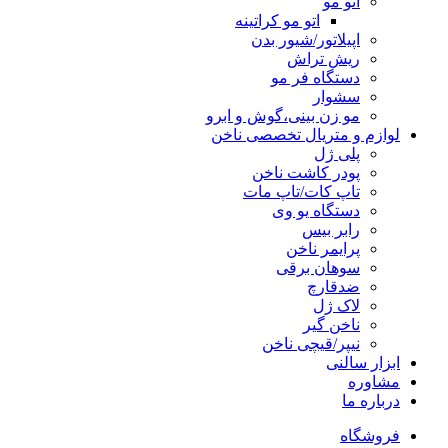
اتو مو
اتو مو کراتینه
اپیلاتور/شیور بدن
ریش تراش
دستگاه فر مو
سشوار
مو زن بینی،گوش و ابرو
لوازم و متریال تخصصی ناخن
پلی ژل
پودر کاشت ناخن
تاپ کات/تاپ مات
دستگاه یو وی
رابر بیس
پرایمر ناخن
سوهان برقی
ضدقارچ
لاک ژل
ناخن گیر
نیپر/قیچی ناخن
ابزار سالنی
مشاوره
درباره ما
فروشگاه