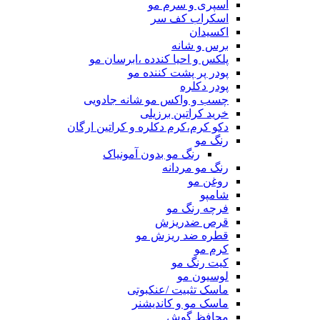
اسپری و سرم مو
اسکراب کف سر
اکسیدان
برس و شانه
پلکس و احیا کندده ،ابرسان مو
پودر پر پشت کننده مو
پودر دکلره
چسب و واکس مو شانه جادویی
خرید کراتین برزیلی
دکو کرم،کرم دکلره و کراتین ارگان
رنگ مو
رنگ مو بدون آمونیاک
رنگ مو مردانه
روغن مو
شامپو
فرچه رنگ مو
قرص ضدریزش
قطره ضد ریزش مو
کرم مو
کیت رنگ مو
لوسیون مو
ماسک تثبیت /عنکبوتی
ماسک مو و کاندیشنر
محافظ گوش