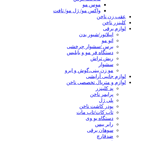
موس مو
واکس مو/ ژل مو/ تافت
عقب زن ناخن
کلینزر ناخن
لوازم برقی
اپیلاتور/شیور بدن
اتو مو
برس /سشوار چرخشی
دستگاه فر مو و بابلیس
ریش تراش
سشوار
مو زن بینی،گوش و ابرو
لوازم جانبی آرایشی
لوازم و متریال تخصصی ناخن
پد کلینزر
پرایمر ناخن
پلی ژل
پودر کاشت ناخن
تاپ کات/تاپ مات
دستگاه یو وی
رابر بیس
سوهان برقی
ضدقارچ