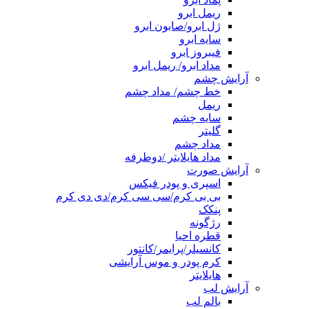
ریمل ابرو
ژل ابرو/صابون ابرو
سایه ابرو
فیبروز ابرو
مداد ابرو/ ریمل ابرو
آرایش چشم
خط چشم/ مداد چشم
ریمل
سایه چشم
گلیتر
مداد چشم
مداد هایلایتر /دوطرفه
آرایش صورت
اسپری و پودر فیکس
بی بی کرم/سی سی کرم/دی دی کرم
پنکک
رژگونه
قطره احیا
کانسیلر/پرایمر/کانتور
کرم پودر و موس آرایشی
هایلایتر
آرایش لب
بالم لب