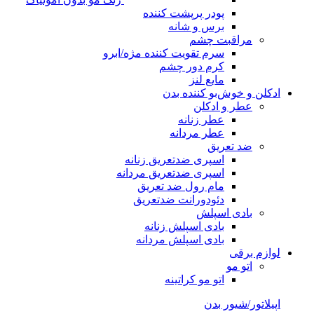
پودر پرپشت کننده
برس و شانه
مراقبت چشم
سرم تقویت کننده مژه/ابرو
کرم دور چشم
مایع لنز
ادکلن و خوش‌بو کننده بدن
عطر و ادکلن
عطر زنانه
عطر مردانه
ضد تعریق
اسپری ضدتعریق زنانه
اسپری ضدتعریق مردانه
مام رول ضد تعریق
دئودورانت ضدتعریق
بادی اسپلش
بادی اسپلش زنانه
بادی اسپلش مردانه
لوازم برقی
اتو مو
اتو مو کراتینه
اپیلاتور/شیور بدن