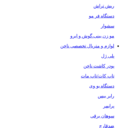
ریش تراش
دستگاه فر مو
سشوار
مو زن بینی،گوش و ابرو
لوازم و متریال تخصصی ناخن
پلی ژل
پودر کاشت ناخن
تاپ کات/تاپ مات
دستگاه یو وی
رابر بیس
پرایمر
سوهان برقی
ضدقارچ