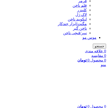
فرمر
قلم ناخن
کلینزر
لاک ژل
لیکوييد ناخن
مگنت/ابزار چندکار
ناخن گیر
نیپر/قیچی ناخن
موس مو
جستجو
0
علاقه مندی
0
مقایسه
0
محصول
0
تومان
منو
0
محصول
0
تومان