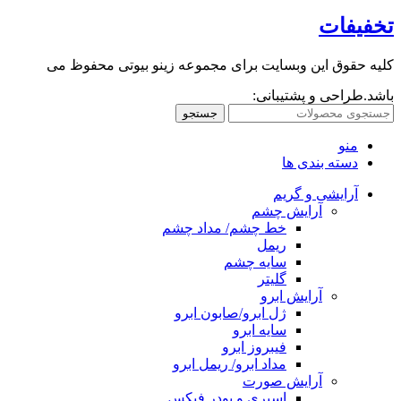
تخفیفات
کلیه حقوق این وبسایت برای مجموعه زینو بیوتی محفوظ می
باشد.طراحی و پشتیبانی:
جستجو
منو
دسته بندی ها
آرایشی و گریم
آرایش چشم
خط چشم/ مداد چشم
ریمل
سایه چشم
گلیتر
آرایش ابرو
ژل ابرو/صابون ابرو
سایه ابرو
فیبروز ابرو
مداد ابرو/ ریمل ابرو
آرایش صورت
اسپری و پودر فیکس