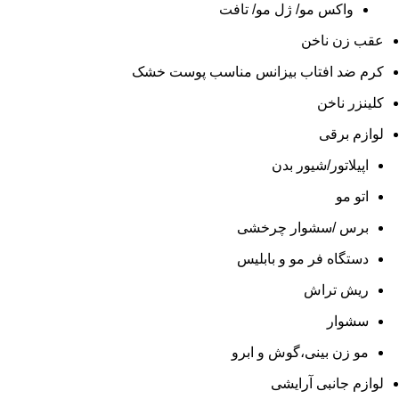
واکس مو/ ژل مو/ تافت
عقب زن ناخن
کرم ضد افتاب بیزانس مناسب پوست خشک
کلینزر ناخن
لوازم برقی
اپیلاتور/شیور بدن
اتو مو
برس /سشوار چرخشی
دستگاه فر مو و بابلیس
ریش تراش
سشوار
مو زن بینی،گوش و ابرو
لوازم جانبی آرایشی