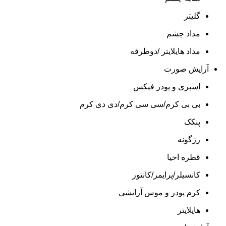
گلیتر
مداد چشم
مداد هایلایتر /دوطرفه
آرایش صورت
اسپری و پودر فیکس
بی بی کرم/سی سی کرم/دی دی کرم
پنکک
رژگونه
قطره احیا
کانسیلر/پرایمر/کانتور
کرم پودر و موس آرایشی
هایلایتر