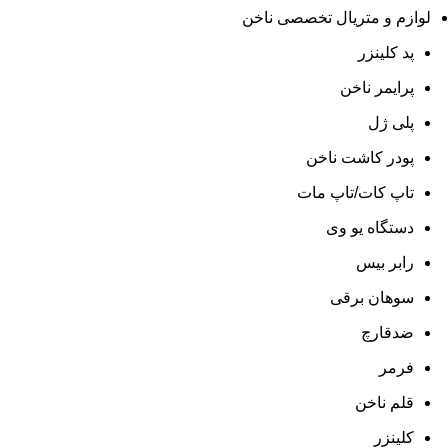
لوازم و متریال تخصصی ناخن
پد کلینزر
پرایمر ناخن
پلی ژل
پودر کاشت ناخن
تاپ کات/تاپ مات
دستگاه یو وی
رابر بیس
سوهان برقی
ضدقارچ
فرمر
قلم ناخن
کلینزر