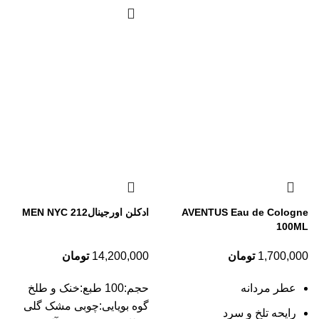
AVENTUS Eau de Cologne
ادکلن اورجینال212 MEN NYC
100ML
1,700,000
تومان
14,200,000
تومان
عطر مردانه
حجم:100 طبع:خنک و طلخ
گوه بویایی:چوبی مشک گلی
رایحه تلخ و سرد