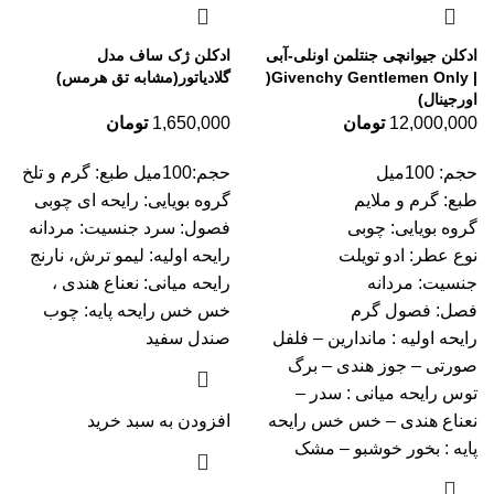
ادکلن جیوانچی جنتلمن اونلی-آبی
ادکلن ژک ساف مدل
| Givenchy Gentlemen Only(
گلادیاتور(مشابه تق هرمس)
اورجینال)
12,000,000
تومان
1,650,000
تومان
حجم: 100میل
حجم:100میل طبع: گرم و تلخ
طبع: گرم و ملایم
گروه بویایی: رایحه ای چوبی
گروه بویایی: چوبی
فصول: سرد جنسیت: مردانه
نوع عطر: ادو تویلت
رایحه اولیه: لیمو ترش، نارنج
جنسیت: مردانه
رایحه میانی: نعناع هندی ،
فصل: فصول گرم
خس خس رایحه پایه: چوب
رايحه اوليه : ماندارین – فلفل
صندل سفید
صورتی – جوز هندی – برگ
توس رايحه ميانی : سدر –
نعناع هندی – خس خس رايحه
افزودن به سبد خرید
پایه : بخور خوشبو – مشک