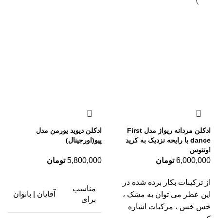
ادکلن مردانه ریواژ مدل First
ادکلن دیوید یورمن مدل
dance با رایحه نزدیک به کرید
پیو(اورجینال)
اونتوس
6,000,000
تومان
5,800,000
تومان
از ترکیبات بکار برده شده در
مناسب
آقایان | بانوان
این عطر می توان به مشک ،
برای
خس خس ، مرکبات اشاره