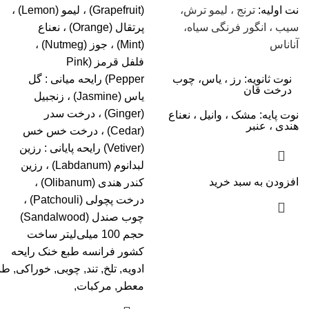
نت اولیه:
ترنج ، لیمو ترش،
(Grapefruit) ، لیمو (Lemon) ،
سیب ، انگور فرنگی سیاه،
پرتقال (Orange) ، نعناع
آناناس
(Mint) ، جوز (Nutmeg) ،
فلفل قرمز (Pink
نوت ثانویه: رز ، یاس، چوب
Pepper) رایحه میانی : گل
درخت قان
یاس (Jasmine) ، زنجبیل
(Ginger) ، درخت سدر
نوت پایه: مشک ، وانیل ، نعناع
هندی ، عنبر
(Cedar) ، درخت خس خس
(Vetiver) رایحه پایانی : رزین
لبدانوم (Labdanum) ، رزین
افزودن به سبد خرید
کندر هندی (Olibanum) ،
درخت پچولی (Patchouli) ،
چوب صندل (Sandalwood)
حجم 100 میلی‌لیتر ساخت
کشور فرانسه طبع خنک رایحه
ادویه, تلخ, تند, چوبی, خوراکی, ط
معطر, مرکبات,