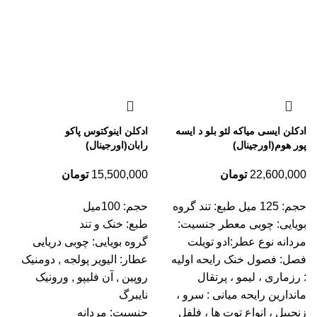
ادکلن ایسی میاکه لئو بلو د ایسه
ادکلن اینوکتوس پاکو
پور هوم(اورجینال)
رابان(اورجینال)
22,600,000
تومان
15,500,000
تومان
حجم: 125 میل طبع: تند گروه
حجم: 100میل
بویایی: چوبی معطر جنسیت:
طبع: خنک و تند
مردانه نوع عطر:ادو تویلت
گروه بویایی: چوبی دریایی
فصل: فصول خنک رایحه اولیه
عطار: الیویر پولجه , دومنیک
: رزماری ، لیمو ، پرتقال
روپین , آن فلیپو , ورونیک
ماندارین رایحه میانی : سرو ،
نایبرگ
زنجبیل ، انواع توت ها ، فلفل
جنسیت: مردانه