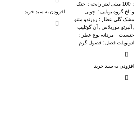
: 100 میلی لیتر رایحه : خنک
و تلخ گروه بویایی : چوبی
افزودن به سبد خرید
مشک گلی عطار : روزندو متئو
, آلبرتو موریلاس , آن گوتلیب
جنسیت : مردانه نوع عطر :
ادوتویلت فصل : فصول گرم
افزودن به سبد خرید