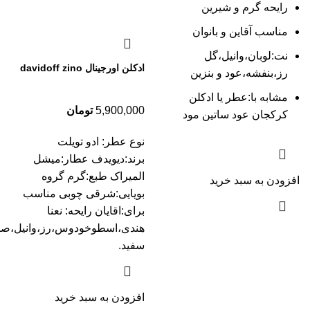
رایحه گرم و شیرین
مناسب آقاین و بانوان
نت:لوبان،وانیل،گل
ادکلن اورجینال davidoff zino
رز،بنفشه،عود و بنزین
مشابه با:عطر یا ادکلن
5,900,000
تومان
کرکجان عود ساتین مود
نوع عطر: ادو تویلت
برند:دیویدف عطار:میشل
المیراک طبع:گرم گروه
افزودن به سبد خرید
بویایی:شرقی چوبی مناسب
برای:اقایان رایحه: نعنا
هندی،اسطوخودوس،رز،وانیل،صن
سفید.
افزودن به سبد خرید