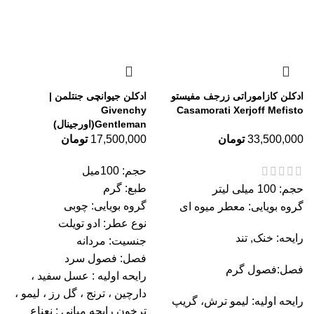
ادکلن کازاموراتی زرجف مفیستو
ادکلن جیوانچی جنتلمن |
Givenchy
Casamorati Xerjoff Mefisto
Gentleman(اورجینال)
33,500,000
تومان
17,500,000
تومان
حجم: 100میل
طبع: گرم
حجم: 100 میلی لیتر
گروه بویایی: چوبی
گروه بویایی: معطر میوه ای
نوع عطر: ادو تویلت
رایحه:
خنک
,
تند
جنسیت: مردانه
فصل: فصول سرد
فصل:فصول گرم
رایحه اولیه : عسل سفید ،
دارچین ، ترنج ، گل رز ، لیمو ،
رایحه اولیه: ليمو ترش، گريپ
ترخون رایحه میانی : نعناع