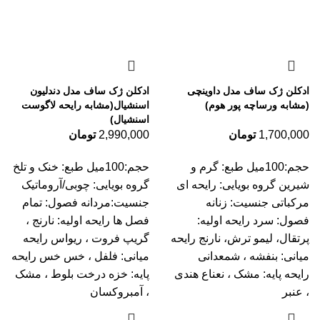
ادکلن ژک ساف مدل داوینچی
ادکلن ژک ساف مدل دندلیون
(مشابه ورساچه پور هوم)
اسنشیال(مشابه رایحه لاگوست
اسنشیال)
1,700,000
تومان
2,990,000
تومان
حجم:100میل طبع: گرم و
حجم:100میل طبع: خنک و تلخ
شیرین گروه بویایی: رایحه ای
گروه بویایی: چوبی/آروماتیک
مرکباتی جنسیت: زنانه
جنسیت:مردانه فصول: تمام
فصول: سرد رایحه اولیه:
فصل ها رایحه اولیه: نارنج ،
پرتقال، لیمو ترش، نارنج رایحه
گریپ فروت ، ریواس رایحه
میانی: بنفشه ، شمعدانی
میانی: فلفل ، خس خس رایحه
رایحه پایه: مشک ، نعناع هندی
پایه: خزه درخت بلوط ، مشک
، عنبر
، آمبروکسان