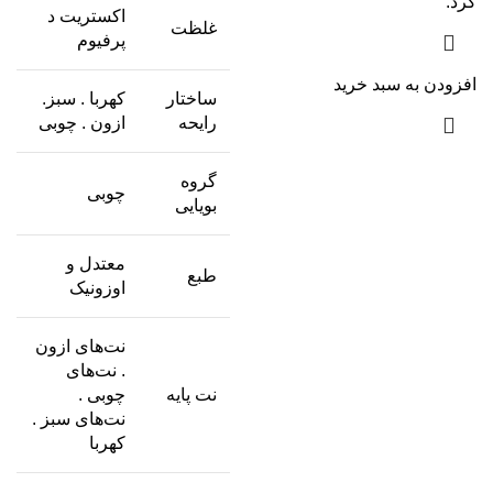
کرد.
اکستریت د
غلظت
پرفیوم
افزودن به سبد خرید
ساختار
کهربا . سبز.
رایحه
ازون . چوبی
گروه
چوبی
بویایی
معتدل و
طبع
اوزونیک
نت‌های ازون
. نت‌های
نت پایه
چوبی .
نت‌های سبز .
کهربا