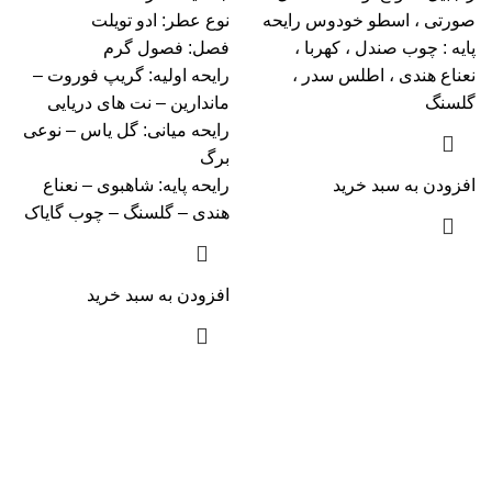
صورتی ، اسطو خودوس رایحه
نوع عطر: ادو تویلت
پایه : چوب صندل ، کهربا ،
فصل: فصول گرم
نعناع هندی ، اطلس سدر ،
رايحه اوليه: گریپ فوروت –
گلسنگ
ماندارین – نت های دریایی
رايحه ميانی: گل یاس – نوعی
برگ
افزودن به سبد خرید
رايحه پایه: شاهبوی – نعناع
هندی – گلسنگ – چوب گایاک
افزودن به سبد خرید