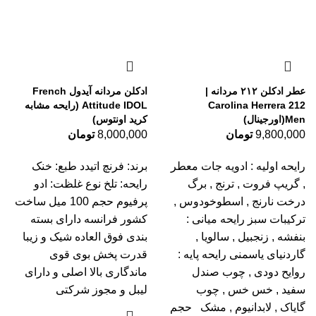
عطر ادکلن ۲۱۲ مردانه |
ادکلن مردانه آیدول French
Carolina Herrera 212
Attitude IDOL (رایحه مشابه
Men(اورجینال)
کرید اونتوس)
9,800,000
تومان
8,000,000
تومان
رایحه اولیه : ادویه جات معطر
برند: فرنچ اتیدد طبع: خنک
, گریپ فروت , ترنج , برگ
رایحه: تلخ نوع غلظت: ادو
درخت نارنج , اسطوخودوس ,
پرفیوم حجم 100 میل ساخت
ترکیبات سبز رایحه میانی :
کشور فرانسه دارای بسته
بنفشه , زنجبیل , سالویا ,
بندی فوق العاده شیک و زیبا
گاردنیای یاسمنی رایحه پایه :
قدرت پخش بوی قوی
روایح دودی , چوب صندل
ماندگاری بالا اصلی و دارای
سفید , خس خس , چوب
لیبل و مجوز شرکتی
گایاک , لابدانیوم , مشک حجم