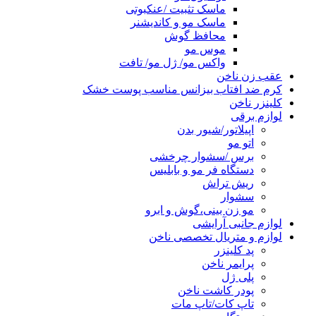
ماسک تثبیت /عنکبوتی
ماسک مو و کاندیشنر
محافظ گوش
موس مو
واکس مو/ ژل مو/ تافت
عقب زن ناخن
کرم ضد افتاب بیزانس مناسب پوست خشک
کلینزر ناخن
لوازم برقی
اپیلاتور/شیور بدن
اتو مو
برس /سشوار چرخشی
دستگاه فر مو و بابلیس
ریش تراش
سشوار
مو زن بینی،گوش و ابرو
لوازم جانبی آرایشی
لوازم و متریال تخصصی ناخن
پد کلینزر
پرایمر ناخن
پلی ژل
پودر کاشت ناخن
تاپ کات/تاپ مات