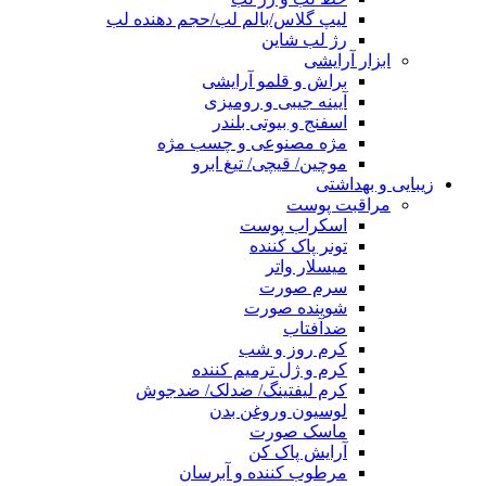
لیپ گلاس/بالم لب/حجم دهنده لب
رژ لب شاین
ابزار آرایشی
براش و قلمو آرایشی
آیینه جیبی و رومیزی
اسفنج و بیوتی بلندر
مژه مصنوعی و چسب مژه
موچین/ قیچی/ تیغ ابرو
زیبایی و بهداشتی
مراقبت پوست
اسکراب پوست
تونر پاک کننده
میسلار واتر
سرم صورت
شوینده صورت
ضدآفتاب
کرم روز و شب
کرم و ژل ترمیم کننده
کرم لیفتینگ/ ضدلک/ ضدجوش
لوسیون وروغن بدن
ماسک صورت
آرایش پاک کن
مرطوب کننده و آبرسان