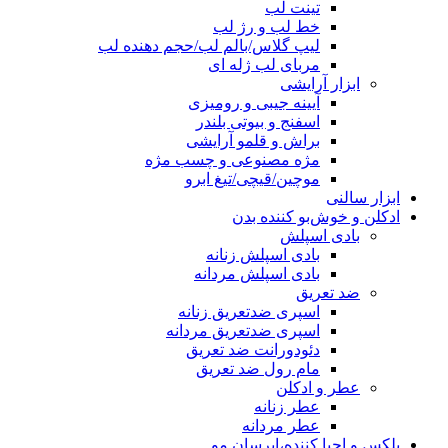
تینت لب
خط لب و رژ لب
لیپ گلاس/بالم لب/حجم دهنده لب
مربای لب ژله ای
ابزار آرایشی
آیینه جیبی و رومیزی
اسفنج و بیوتی بلندر
براش و قلمو آرایشی
مژه مصنوعی و چسب مژه
موچین/قیچی/تیغ ابرو
ابزار سالنی
ادکلن و خوش‌بو کننده بدن
بادی اسپلش
بادی اسپلش زنانه
بادی اسپلش مردانه
ضد تعریق
اسپری ضدتعریق زنانه
اسپری ضدتعریق مردانه
دئودورانت ضد تعریق
مام رول ضد تعریق
عطر و ادکلن
عطر زنانه
عطر مردانه
پلکس و احیا کننده،ابرسان مو