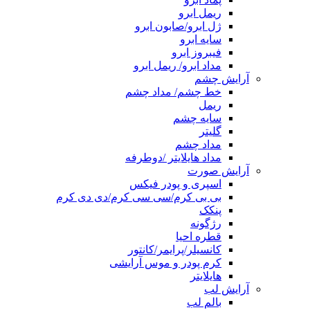
ریمل ابرو
ژل ابرو/صابون ابرو
سایه ابرو
فیبروز ابرو
مداد ابرو/ ریمل ابرو
آرایش چشم
خط چشم/ مداد چشم
ریمل
سایه چشم
گلیتر
مداد چشم
مداد هایلایتر /دوطرفه
آرایش صورت
اسپری و پودر فیکس
بی بی کرم/سی سی کرم/دی دی کرم
پنکک
رژگونه
قطره احیا
کانسیلر/پرایمر/کانتور
کرم پودر و موس آرایشی
هایلایتر
آرایش لب
بالم لب