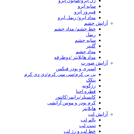
ژل ابرو/صابون ابرو
سایه ابرو
فیبروز ابرو
مداد ابرو/ ریمل ابرو
آرایش چشم
خط چشم/ مداد چشم
ریمل
سایه چشم
گلیتر
مداد چشم
مداد هایلایتر /دوطرفه
آرایش صورت
اسپری و پودر فیکس
بی بی کرم/سی سی کرم/دی دی کرم
پنکک
رژگونه
قطره احیا
کانسیلر/پرایمر/کانتور
کرم پودر و موس آرایشی
هایلایتر
آرایش لب
بالم لب
تینت لب
خط لب و رژ لب