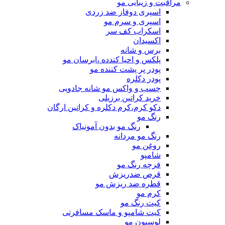
مراقبت و زیبایی مو
اسپری دوفاز ضد زردی
اسپری و سرم مو
اسکراب کف سر
اکسیدان
برس و شانه
پلکس و احیا کندده ،ابرسان مو
پودر پر پشت کننده مو
پودر دکلره
چسب و واکس مو شانه جادویی
خرید کراتین برزیلی
دکو کرم،کرم دکلره و کراتین ارگان
رنگ مو
رنگ مو بدون آمونیاک
رنگ مو مردانه
روغن مو
شامپو
فرچه رنگ مو
قرص ضدریزش
قطره ضد ریزش مو
کرم مو
کیت رنگ مو
کیت شامپو و ماسک مسافرتی
لوسیون مو