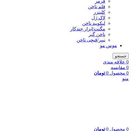
فرمر
قلم ناخن
کلینزر
لاک ژل
لیکوييد ناخن
مگنت/ابزار چندکار
ناخن گیر
نیپر/قیچی ناخن
موس مو
جستجو
0
علاقه مندی
0
مقایسه
0
محصول
0
تومان
منو
0
محصول
0
تومان