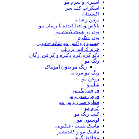
اسپری و سرم مو
اسکراب کف سر
اکسیدان
برس و شانه
پلکس و احیا کندده ،ابرسان مو
پودر پر پشت کننده مو
پودر دکلره
چسب و واکس مو شانه جادویی
خرید کراتین برزیلی
دکو کرم،کرم دکلره و کراتین ارگان
رنگ مو
رنگ مو بدون آمونیاک
رنگ مو مردانه
روغن مو
شامپو
فرچه رنگ مو
قرص ضدریزش
قطره ضد ریزش مو
کرم مو
کیت رنگ مو
لوسیون مو
ماسک تثبیت /عنکبوتی
ماسک مو و کاندیشنر
محافظ گوش