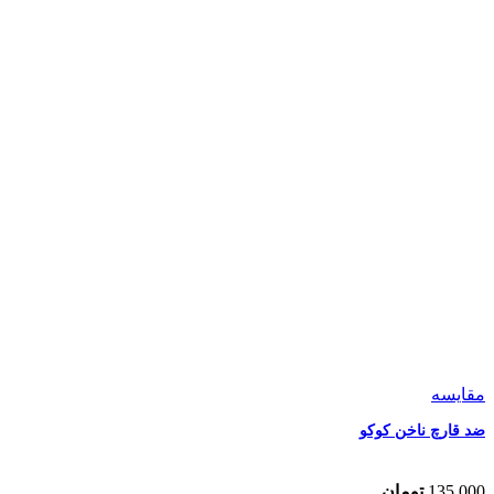
مقایسه
ضد قارچ ناخن کوکو
135,000
تومان