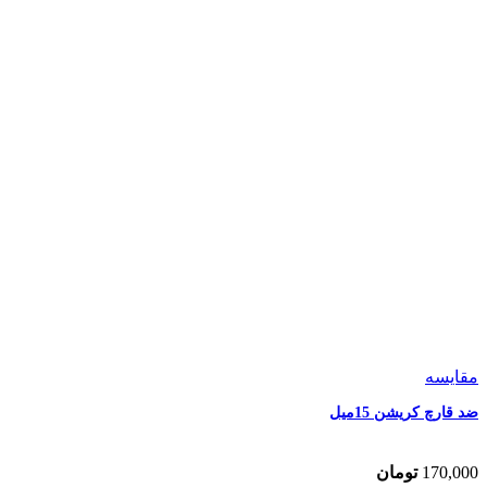
مقایسه
ضد قارچ کریشن 15میل
170,000
تومان