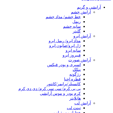
آرایشی و گریم
آرایش چشم
خط چشم/ مداد چشم
ریمل
سایه چشم
گلیتر
آرایش ابرو
مداد ابرو/ ریمل ابرو
ژل ابرو/صابون ابرو
سایه ابرو
فیبروز ابرو
آرایش صورت
اسپری و پودر فیکس
پنکک
رژگونه
قطره احیا
کانسیلر/پرایمر/کانتور
بی بی کرم/ سی سی کرم/ دی دی کرم
کرم پودر و موس آرایشی
هایلایتر
آرایش لب
تینت لب
خط لب و رژ لب