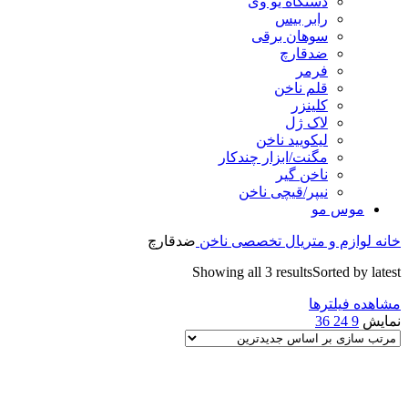
دستگاه یو وی
رابر بیس
سوهان برقی
ضدقارچ
فرمر
قلم ناخن
کلینزر
لاک ژل
لیکوييد ناخن
مگنت/ابزار چندکار
ناخن گیر
نیپر/قیچی ناخن
موس مو
خانه
لوازم و متریال تخصصی ناخن
ضدقارچ
Showing all 3 results
Sorted by latest
مشاهده فیلترها
نمایش
9
24
36