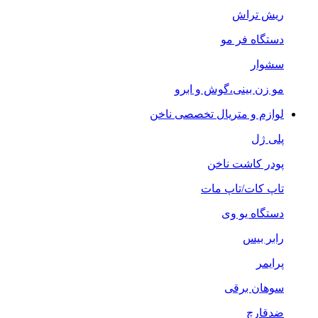
ریش تراش
دستگاه فر مو
سشوار
مو زن بینی،گوش و ابرو
لوازم و متریال تخصصی ناخن
پلی ژل
پودر کاشت ناخن
تاپ کات/تاپ مات
دستگاه یو وی
رابر بیس
پرایمر
سوهان برقی
ضدقارچ