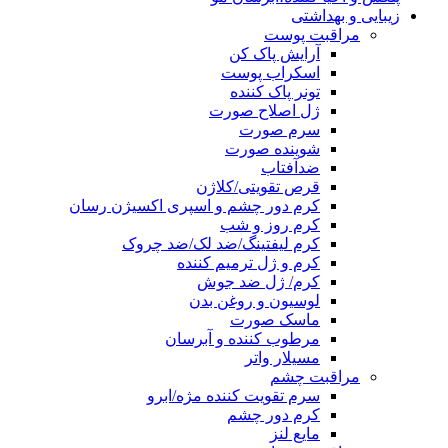
زیبایی و بهداشتی
مراقبت پوست
آرایش پاک کن
اسکراب پوست
تونر پاک کننده
ژل اصلاح صورت
سرم صورت
شوینده صورت
ضدآفتاب
قرص تقویتی/کلاژن
کرم دور چشم و اسپری اکسیژن رسان
کرم روز و شب
کرم لیفتینگ/ضد لک/ضد چروک
کرم و ژل ترمیم کننده
کرم/ ژل ضد جوش
لوسیون و روغن بدن
ماسک صورت
مرطوب کننده و آبرسان
مسیلار واتر
مراقبت چشم
سرم تقویت کننده مژه/ابرو
کرم دور چشم
مایع لنز