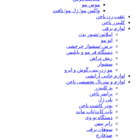
موس مو
واکس مو/ ژل مو/ تافت
عقب زن ناخن
کلینزر ناخن
لوازم برقی
اپیلاتور/شیور بدن
اتو مو
برس /سشوار چرخشی
دستگاه فر مو و بابلیس
ریش تراش
سشوار
مو زن بینی،گوش و ابرو
لوازم جانبی آرایشی
لوازم و متریال تخصصی ناخن
پد کلینزر
پرایمر ناخن
پلی ژل
پودر کاشت ناخن
تاپ کات/تاپ مات
دستگاه یو وی
رابر بیس
سوهان برقی
ضدقارچ