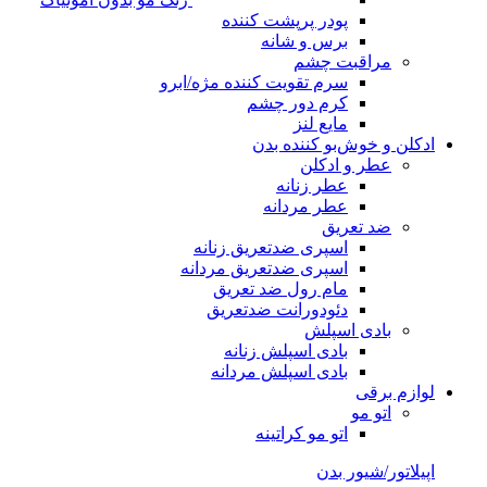
پودر پرپشت کننده
برس و شانه
مراقبت چشم
سرم تقویت کننده مژه/ابرو
کرم دور چشم
مایع لنز
ادکلن و خوش‌بو کننده بدن
عطر و ادکلن
عطر زنانه
عطر مردانه
ضد تعریق
اسپری ضدتعریق زنانه
اسپری ضدتعریق مردانه
مام رول ضد تعریق
دئودورانت ضدتعریق
بادی اسپلش
بادی اسپلش زنانه
بادی اسپلش مردانه
لوازم برقی
اتو مو
اتو مو کراتینه
اپیلاتور/شیور بدن