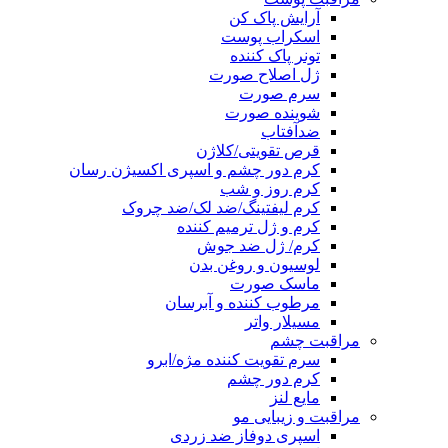
آرایش پاک کن
اسکراب پوست
تونر پاک کننده
ژل اصلاح صورت
سرم صورت
شوینده صورت
ضدآفتاب
قرص تقویتی/کلاژن
کرم دور چشم و اسپری اکسیژن رسان
کرم روز و شب
کرم لیفتینگ/ضد لک/ضد چروک
کرم و ژل ترمیم کننده
کرم/ ژل ضد جوش
لوسیون و روغن بدن
ماسک صورت
مرطوب کننده و آبرسان
مسیلار واتر
مراقبت چشم
سرم تقویت کننده مژه/ابرو
کرم دور چشم
مایع لنز
مراقبت و زیبایی مو
اسپری دوفاز ضد زردی