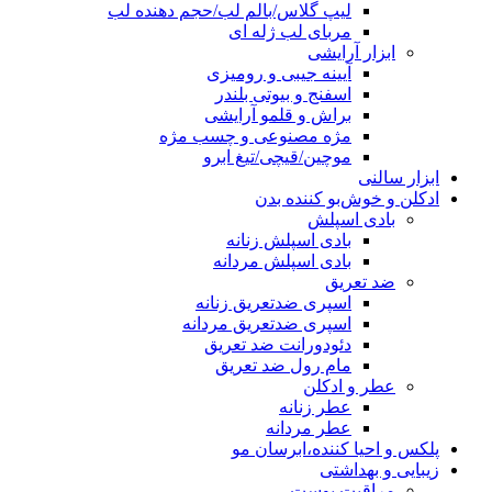
لیپ گلاس/بالم لب/حجم دهنده لب
مربای لب ژله ای
ابزار آرایشی
آیینه جیبی و رومیزی
اسفنج و بیوتی بلندر
براش و قلمو آرایشی
مژه مصنوعی و چسب مژه
موچین/قیچی/تیغ ابرو
ابزار سالنی
ادکلن و خوش‌بو کننده بدن
بادی اسپلش
بادی اسپلش زنانه
بادی اسپلش مردانه
ضد تعریق
اسپری ضدتعریق زنانه
اسپری ضدتعریق مردانه
دئودورانت ضد تعریق
مام رول ضد تعریق
عطر و ادکلن
عطر زنانه
عطر مردانه
پلکس و احیا کننده،ابرسان مو
زیبایی و بهداشتی
مراقبت پوست