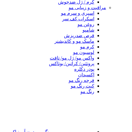
کرم / ژل ضدجوش
مراقبت و زیبایی مو
اسپری و سرم مو
اسکراب کف سر
روغن مو
شامپو
قرص ضدریزش
ماسک مو و کاندیشنر
کرم مو
لوسیون مو
واکس مو/ ژل مو/ تافت
پروتئین/ کراتین/ بوتاکس
پودر دکلره
اکسیدان
فرچه رنگ مو
کیت رنگ مو
رنگ مو
رنگ مو بدون آمونیاک