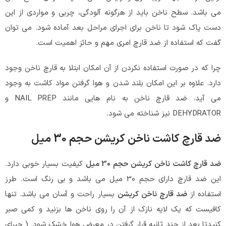
می باشد. سطح ناخن باید از هرگونه آلودگی، چربی و مواردی از این
دست پاک شود تا ناخن برای اجرای مراحل بعد آماده شود. می توان
گفت که استفاده از ضد قارچ امری مهم و حائز اهمیت است.
چرا که در صورت استفاده نکردن از آن امکان ابتلا به قارچ ناخن وجود
دارد. علاوه بر این امکان بلند شدن و هوا گرفتن مواد کاشت به وجود
می آید. ضد قارچ ناخن به نام هایی مانند NAIL PREP و
DEHYDRATOR نیز شناخته می شود.
ضد قارچ کاشت ناخن کریشن حجم 30 میل
ضد قارچ کاشت ناخن کریشن حجم 30 میل
کیفیت بسیار خوبی دارد.
این ضد قارچ دارای حجم 30 میل می باشد و بی رنگ است. طرز
استفاده از
ضد قارچ ناخن کریشن
بسیار راحت و آسان می باشد. تنها
کافیست که یک لایه نازک از آن را روی ناخن ها بزنید و کمی صبر
کنیدتا بعد از چند ثانیه قرار گرفتن در معرض هوا خشک شود. ( چبرای