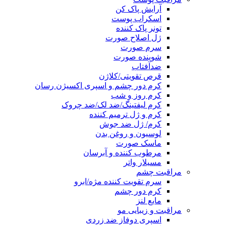
آرایش پاک کن
اسکراب پوست
تونر پاک کننده
ژل اصلاح صورت
سرم صورت
شوینده صورت
ضدآفتاب
قرص تقویتی/کلاژن
کرم دور چشم و اسپری اکسیژن رسان
کرم روز و شب
کرم لیفتینگ/ضد لک/ضد چروک
کرم و ژل ترمیم کننده
کرم/ ژل ضد جوش
لوسیون و روغن بدن
ماسک صورت
مرطوب کننده و آبرسان
مسیلار واتر
مراقبت چشم
سرم تقویت کننده مژه/ابرو
کرم دور چشم
مایع لنز
مراقبت و زیبایی مو
اسپری دوفاز ضد زردی