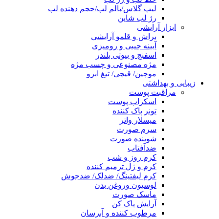
لیپ گلاس/بالم لب/حجم دهنده لب
رژ لب شاین
ابزار آرایشی
براش و قلمو آرایشی
آیینه جیبی و رومیزی
اسفنج و بیوتی بلندر
مژه مصنوعی و چسب مژه
موچین/ قیچی/ تیغ ابرو
زیبایی و بهداشتی
مراقبت پوست
اسکراب پوست
تونر پاک کننده
میسلار واتر
سرم صورت
شوینده صورت
ضدآفتاب
کرم روز و شب
کرم و ژل ترمیم کننده
کرم لیفتینگ/ ضدلک/ ضدجوش
لوسیون وروغن بدن
ماسک صورت
آرایش پاک کن
مرطوب کننده و آبرسان