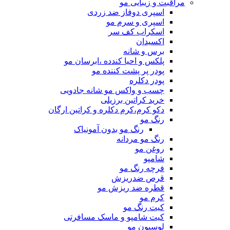
مراقبت و زیبایی مو
اسپری دوفاز ضد زردی
اسپری و سرم مو
اسکراب کف سر
اکسیدان
برس و شانه
پلکس و احیا کندده ،ابرسان مو
پودر پر پشت کننده مو
پودر دکلره
چسب و واکس مو شانه جادویی
خرید کراتین برزیلی
دکو کرم،کرم دکلره و کراتین ارگان
رنگ مو
رنگ مو بدون آمونیاک
رنگ مو مردانه
روغن مو
شامپو
فرچه رنگ مو
قرص ضدریزش
قطره ضد ریزش مو
کرم مو
کیت رنگ مو
کیت شامپو و ماسک مسافرتی
لوسیون مو