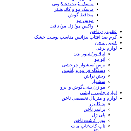
ماسک تثبیت /عنکبوتی
ماسک مو و کاندیشنر
محافظ گوش
موس مو
واکس مو/ ژل مو/ تافت
عقب زن ناخن
کرم ضد افتاب بیزانس مناسب پوست خشک
کلینزر ناخن
لوازم برقی
اپیلاتور/شیور بدن
اتو مو
برس /سشوار چرخشی
دستگاه فر مو و بابلیس
ریش تراش
سشوار
مو زن بینی،گوش و ابرو
لوازم جانبی آرایشی
لوازم و متریال تخصصی ناخن
پد کلینزر
پرایمر ناخن
پلی ژل
پودر کاشت ناخن
تاپ کات/تاپ مات