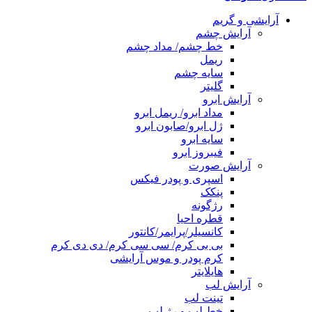
آرایشی و گریم
آرایش چشم
خط چشم/ مداد چشم
ریمل
سایه چشم
گلیتر
آرایش ابرو
مداد ابرو/ ریمل ابرو
ژل ابرو/صابون ابرو
سایه ابرو
فیبروز ابرو
آرایش صورت
اسپری و پودر فیکس
پنکک
رژگونه
قطره احیا
کانسیلر/پرایمر/کانتور
بی بی کرم/ سی سی کرم/ دی دی کرم
کرم پودر و موس آرایشی
هایلایتر
آرایش لب
تینت لب
خط لب و رژ لب