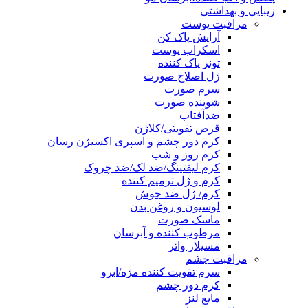
زیبایی و بهداشتی
مراقبت پوست
آرایش پاک کن
اسکراب پوست
تونر پاک کننده
ژل اصلاح صورت
سرم صورت
شوینده صورت
ضدآفتاب
قرص تقویتی/کلاژن
کرم دور چشم و اسپری اکسیژن رسان
کرم روز و شب
کرم لیفتینگ/ضد لک/ضد چروک
کرم و ژل ترمیم کننده
کرم/ ژل ضد جوش
لوسیون و روغن بدن
ماسک صورت
مرطوب کننده و آبرسان
مسیلار واتر
مراقبت چشم
سرم تقویت کننده مژه/ابرو
کرم دور چشم
مایع لنز