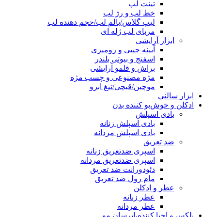
تینت لب
خط لب و رژ لب
لیپ گلاس/بالم لب/حجم دهنده لب
مربای لب ژله ای
ابزار آرایشی
آیینه جیبی و رومیزی
اسفنج و بیوتی بلندر
براش و قلمو آرایشی
مژه مصنوعی و چسب مژه
موچین/قیچی/تیغ ابرو
ابزار سالنی
ادکلن و خوش‌بو کننده بدن
بادی اسپلش
بادی اسپلش زنانه
بادی اسپلش مردانه
ضد تعریق
اسپری ضدتعریق زنانه
اسپری ضدتعریق مردانه
دئودورانت ضد تعریق
مام رول ضد تعریق
عطر و ادکلن
عطر زنانه
عطر مردانه
پلکس و احیا کننده،ابرسان مو