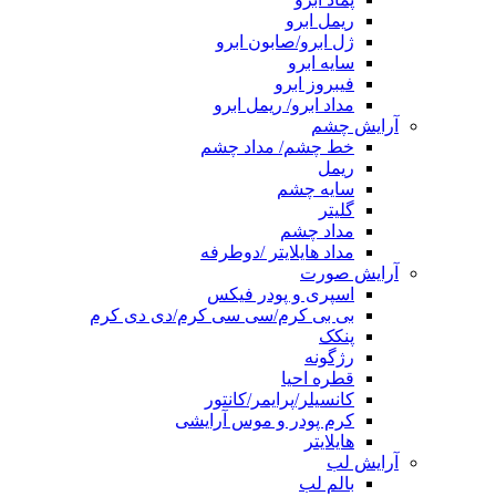
ریمل ابرو
ژل ابرو/صابون ابرو
سایه ابرو
فیبروز ابرو
مداد ابرو/ ریمل ابرو
آرایش چشم
خط چشم/ مداد چشم
ریمل
سایه چشم
گلیتر
مداد چشم
مداد هایلایتر /دوطرفه
آرایش صورت
اسپری و پودر فیکس
بی بی کرم/سی سی کرم/دی دی کرم
پنکک
رژگونه
قطره احیا
کانسیلر/پرایمر/کانتور
کرم پودر و موس آرایشی
هایلایتر
آرایش لب
بالم لب