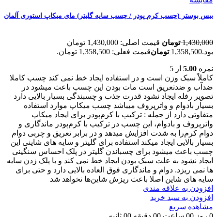
بیس بوستر (چسب کرم پودر / چسب سایه گلیتر) مای میکاپ استوری آلمان
1,430,000
تومان
قیمت اصلی: 1,430,000 تومان
بود.
1,358,500
تومان
قیمت فعلی: 1,358,500 تومان.
نمره
5.00
از 5
کاملاً سبک وزن است و در استفاده ایجاد خط نمی کند چسب کاملا
ضدآب و ضدتعریق است مات بودن این چسب باعث میشود در
تصویر رفله ایجاد نشود قدرت جذب و چسبندگی بسیار بالایی دارد
بسیار بادوام و واترپروف میباشد چسب میکاپ موارد استفاده
متفاوتی دارد از جمله : ترکیب با کرم‌پودر برای ایجاد میکاپ
واترپروف و بادوام، این چسب در ترکیب با کرم‌پودر ماندگاری و
دوام کرم‌را به شدت افزایش میدهد و در برابر تعریق و چربی دوام
بسیار بالایی ایجاد میکند استفاده برای گلیتر و سایه های شاینی این
چسب باعث میشود برای چسباندن گلیتر در پلک احساس سنگینی
ایجاد نشود به علت سبک بودن ایجاد خط نمی کند و با پلک زدن سایه
ها نمی ریزد. دوام و ماندگاری فوق العاده بالایی دارد و حتی برای
سایه های شاین اصلا باعث ریزش شاین‌ها نخواهد شد
افزودن به علاقه مندی
افزودن به سبد خرید
مشاهده سریع
0
روز
00
ساعت
00
دقیقه
00
ثانیه