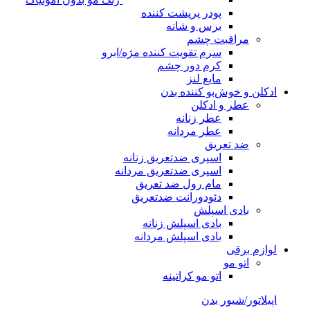
پودر پرپشت کننده
برس و شانه
مراقبت چشم
سرم تقویت کننده مژه/ابرو
کرم دور چشم
مایع لنز
ادکلن و خوش‌بو کننده بدن
عطر و ادکلن
عطر زنانه
عطر مردانه
ضد تعریق
اسپری ضدتعریق زنانه
اسپری ضدتعریق مردانه
مام رول ضد تعریق
دئودورانت ضدتعریق
بادی اسپلش
بادی اسپلش زنانه
بادی اسپلش مردانه
لوازم برقی
اتو مو
اتو مو کراتینه
اپیلاتور/شیور بدن