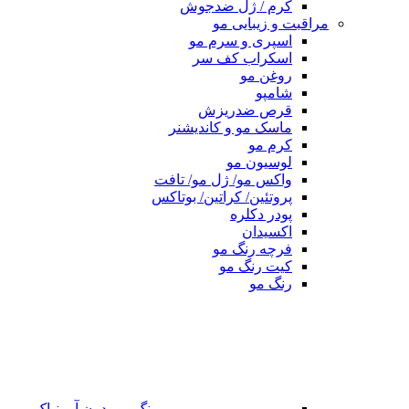
کرم / ژل ضدجوش
مراقبت و زیبایی مو
اسپری و سرم مو
اسکراب کف سر
روغن مو
شامپو
قرص ضدریزش
ماسک مو و کاندیشنر
کرم مو
لوسیون مو
واکس مو/ ژل مو/ تافت
پروتئین/ کراتین/ بوتاکس
پودر دکلره
اکسیدان
فرچه رنگ مو
کیت رنگ مو
رنگ مو
رنگ مو بدون آمونیاک