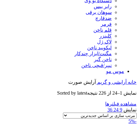
دستگاه یو وی
رابر بیس
سوهان برقی
ضدقارچ
فرمر
قلم ناخن
کلینزر
لاک ژل
لیکوييد ناخن
مگنت/ابزار چندکار
ناخن گیر
نیپر/قیچی ناخن
موس مو
خانه
آرایشی و گریم
آرایش صورت
نمایش 1–24 از 226 نتیجه
Sorted by latest
مشاهده فیلترها
نمایش
9
24
36
-5%