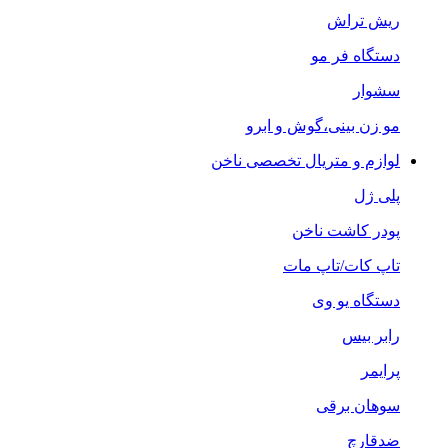
ریش تراش
دستگاه فر مو
سشوار
مو زن بینی،گوش و ابرو
لوازم و متریال تخصصی ناخن
پلی ژل
پودر کاشت ناخن
تاپ کات/تاپ مات
دستگاه یو وی
رابر بیس
پرایمر
سوهان برقی
ضدقارچ