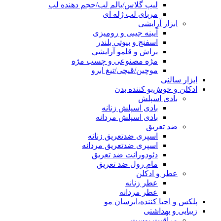
لیپ گلاس/بالم لب/حجم دهنده لب
مربای لب ژله ای
ابزار آرایشی
آیینه جیبی و رومیزی
اسفنج و بیوتی بلندر
براش و قلمو آرایشی
مژه مصنوعی و چسب مژه
موچین/قیچی/تیغ ابرو
ابزار سالنی
ادکلن و خوش‌بو کننده بدن
بادی اسپلش
بادی اسپلش زنانه
بادی اسپلش مردانه
ضد تعریق
اسپری ضدتعریق زنانه
اسپری ضدتعریق مردانه
دئودورانت ضد تعریق
مام رول ضد تعریق
عطر و ادکلن
عطر زنانه
عطر مردانه
پلکس و احیا کننده،ابرسان مو
زیبایی و بهداشتی
مراقبت پوست