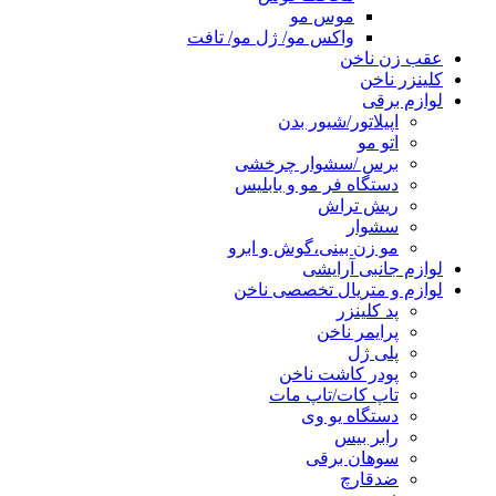
موس مو
واکس مو/ ژل مو/ تافت
عقب زن ناخن
کلینزر ناخن
لوازم برقی
اپیلاتور/شیور بدن
اتو مو
برس /سشوار چرخشی
دستگاه فر مو و بابلیس
ریش تراش
سشوار
مو زن بینی،گوش و ابرو
لوازم جانبی آرایشی
لوازم و متریال تخصصی ناخن
پد کلینزر
پرایمر ناخن
پلی ژل
پودر کاشت ناخن
تاپ کات/تاپ مات
دستگاه یو وی
رابر بیس
سوهان برقی
ضدقارچ