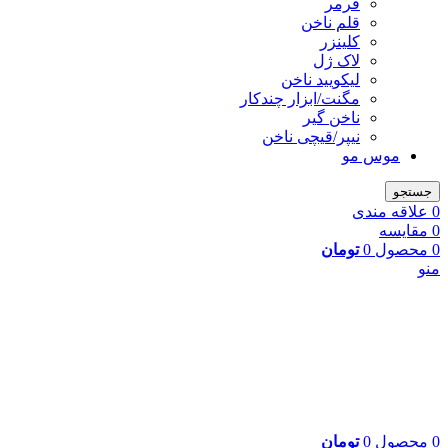
فرمر
قلم ناخن
کلینزر
لاک ژل
لیکوييد ناخن
مگنت/ابزار چندکار
ناخن گیر
نیپر/قیچی ناخن
موس مو
جستجو
0
علاقه مندی
0
مقایسه
0
محصول
0
تومان
منو
0
محصول
0
تومان