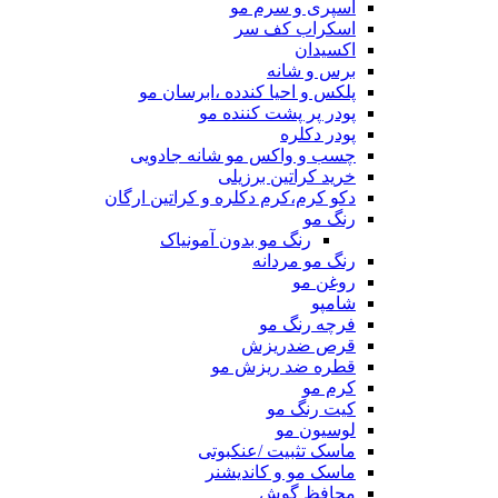
اسپری و سرم مو
اسکراب کف سر
اکسیدان
برس و شانه
پلکس و احیا کندده ،ابرسان مو
پودر پر پشت کننده مو
پودر دکلره
چسب و واکس مو شانه جادویی
خرید کراتین برزیلی
دکو کرم،کرم دکلره و کراتین ارگان
رنگ مو
رنگ مو بدون آمونیاک
رنگ مو مردانه
روغن مو
شامپو
فرچه رنگ مو
قرص ضدریزش
قطره ضد ریزش مو
کرم مو
کیت رنگ مو
لوسیون مو
ماسک تثبیت /عنکبوتی
ماسک مو و کاندیشنر
محافظ گوش