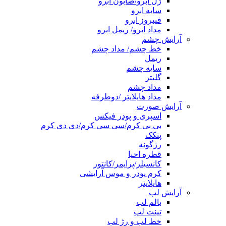
ژل ابرو/صابون ابرو
سایه ابرو
فیبروز ابرو
مداد ابرو/ ریمل ابرو
آرایش چشم
خط چشم/ مداد چشم
ریمل
سایه چشم
گلیتر
مداد چشم
مداد هایلایتر /دوطرفه
آرایش صورت
اسپری و پودر فیکس
بی بی کرم/سی سی کرم/دی دی کرم
پنکک
رژگونه
قطره احیا
کانسیلر/پرایمر/کانتور
کرم پودر و موس آرایشی
هایلایتر
آرایش لب
بالم لب
تینت لب
خط لب و رژ لب