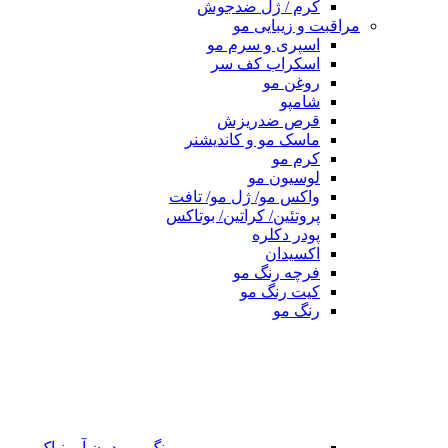
کرم / ژل ضدجوش
مراقبت و زیبایی مو
اسپری و سرم مو
اسکراب کف سر
روغن مو
شامپو
قرص ضدریزش
ماسک مو و کاندیشنر
کرم مو
لوسیون مو
واکس مو/ ژل مو/ تافت
پروتئین/ کراتین/ بوتاکس
پودر دکلره
اکسیدان
فرچه رنگ مو
کیت رنگ مو
رنگ مو
رنگ مو بدون آمونیاک