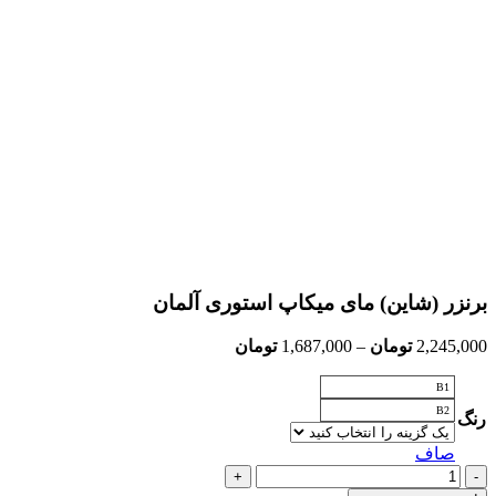
بزرگنمایی تصویر
برنزر (شاین) مای میکاپ استوری آلمان
Price
2,245,000
تومان
–
1,687,000
تومان
range:
1,687,000 تومان
B1
through
B2
رنگ
2,245,000 تومان
صاف
برنزر
(شاین)