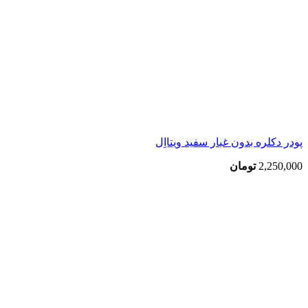
پودر دکلره بدون غبار سفید ویتااِل
2,250,000
تومان
-5%