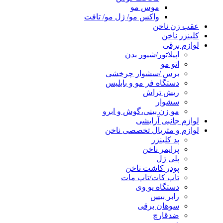
موس مو
واکس مو/ ژل مو/ تافت
عقب زن ناخن
کلینزر ناخن
لوازم برقی
اپیلاتور/شیور بدن
اتو مو
برس /سشوار چرخشی
دستگاه فر مو و بابلیس
ریش تراش
سشوار
مو زن بینی،گوش و ابرو
لوازم جانبی آرایشی
لوازم و متریال تخصصی ناخن
پد کلینزر
پرایمر ناخن
پلی ژل
پودر کاشت ناخن
تاپ کات/تاپ مات
دستگاه یو وی
رابر بیس
سوهان برقی
ضدقارچ