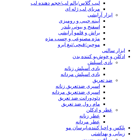
لیپ گلاس/بالم لب/حجم دهنده لب
مربای لب ژله ای
ابزار آرایشی
آیینه جیبی و رومیزی
اسفنج و بیوتی بلندر
براش و قلمو آرایشی
مژه مصنوعی و چسب مژه
موچین/قیچی/تیغ ابرو
ابزار سالنی
ادکلن و خوش‌بو کننده بدن
بادی اسپلش
بادی اسپلش زنانه
بادی اسپلش مردانه
ضد تعریق
اسپری ضدتعریق زنانه
اسپری ضدتعریق مردانه
دئودورانت ضد تعریق
مام رول ضد تعریق
عطر و ادکلن
عطر زنانه
عطر مردانه
پلکس و احیا کننده،ابرسان مو
زیبایی و بهداشتی
مراقبت پوست