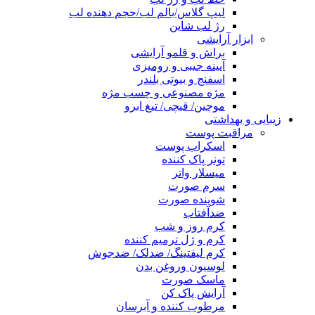
لیپ گلاس/بالم لب/حجم دهنده لب
رژ لب شاین
ابزار آرایشی
براش و قلمو آرایشی
آیینه جیبی و رومیزی
اسفنج و بیوتی بلندر
مژه مصنوعی و چسب مژه
موچین/ قیچی/ تیغ ابرو
زیبایی و بهداشتی
مراقبت پوست
اسکراب پوست
تونر پاک کننده
میسلار واتر
سرم صورت
شوینده صورت
ضدآفتاب
کرم روز و شب
کرم و ژل ترمیم کننده
کرم لیفتینگ/ ضدلک/ ضدجوش
لوسیون وروغن بدن
ماسک صورت
آرایش پاک کن
مرطوب کننده و آبرسان