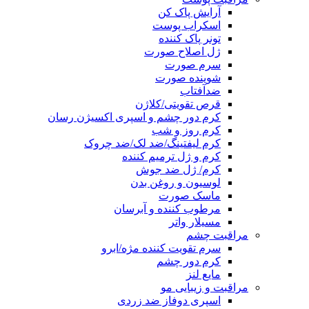
آرایش پاک کن
اسکراب پوست
تونر پاک کننده
ژل اصلاح صورت
سرم صورت
شوینده صورت
ضدآفتاب
قرص تقویتی/کلاژن
کرم دور چشم و اسپری اکسیژن رسان
کرم روز و شب
کرم لیفتینگ/ضد لک/ضد چروک
کرم و ژل ترمیم کننده
کرم/ ژل ضد جوش
لوسیون و روغن بدن
ماسک صورت
مرطوب کننده و آبرسان
مسیلار واتر
مراقبت چشم
سرم تقویت کننده مژه/ابرو
کرم دور چشم
مایع لنز
مراقبت و زیبایی مو
اسپری دوفاز ضد زردی