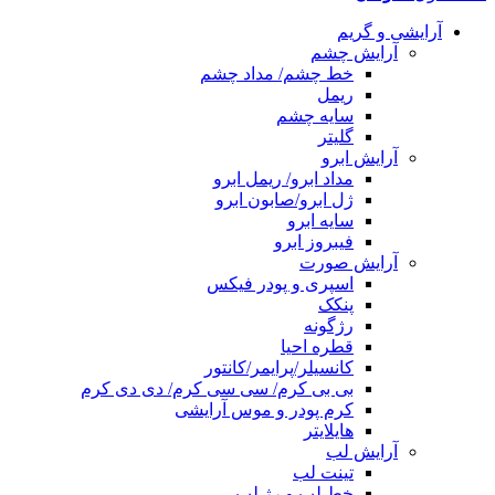
آرایشی و گریم
آرایش چشم
خط چشم/ مداد چشم
ریمل
سایه چشم
گلیتر
آرایش ابرو
مداد ابرو/ ریمل ابرو
ژل ابرو/صابون ابرو
سایه ابرو
فیبروز ابرو
آرایش صورت
اسپری و پودر فیکس
پنکک
رژگونه
قطره احیا
کانسیلر/پرایمر/کانتور
بی بی کرم/ سی سی کرم/ دی دی کرم
کرم پودر و موس آرایشی
هایلایتر
آرایش لب
تینت لب
خط لب و رژ لب