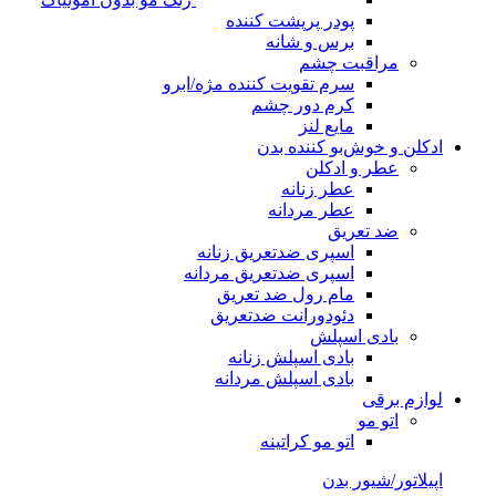
پودر پرپشت کننده
برس و شانه
مراقبت چشم
سرم تقویت کننده مژه/ابرو
کرم دور چشم
مایع لنز
ادکلن و خوش‌بو کننده بدن
عطر و ادکلن
عطر زنانه
عطر مردانه
ضد تعریق
اسپری ضدتعریق زنانه
اسپری ضدتعریق مردانه
مام رول ضد تعریق
دئودورانت ضدتعریق
بادی اسپلش
بادی اسپلش زنانه
بادی اسپلش مردانه
لوازم برقی
اتو مو
اتو مو کراتینه
اپیلاتور/شیور بدن