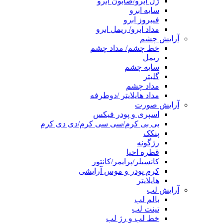
ژل ابرو/صابون ابرو
سایه ابرو
فیبروز ابرو
مداد ابرو/ ریمل ابرو
آرایش چشم
خط چشم/ مداد چشم
ریمل
سایه چشم
گلیتر
مداد چشم
مداد هایلایتر /دوطرفه
آرایش صورت
اسپری و پودر فیکس
بی بی کرم/سی سی کرم/دی دی کرم
پنکک
رژگونه
قطره احیا
کانسیلر/پرایمر/کانتور
کرم پودر و موس آرایشی
هایلایتر
آرایش لب
بالم لب
تینت لب
خط لب و رژ لب