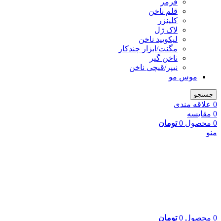
فرمر
قلم ناخن
کلینزر
لاک ژل
لیکوييد ناخن
مگنت/ابزار چندکار
ناخن گیر
نیپر/قیچی ناخن
موس مو
جستجو
0
علاقه مندی
0
مقایسه
0
محصول
0
تومان
منو
0
محصول
0
تومان