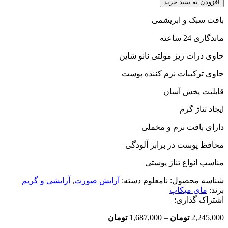
افزودن به سبد خرید
مای
میکاپ
بافت سبک و ابریشمی
استوری
ماندگاری 24 ساعته
آلمان
عدد
حاوی ذرات ریز مولتی نانو شاین
حاوی ترکیبات نرم کننده پوست
قابلیت پخش آسان
ایجاد تناژ گرم
دارای بافت نرم و مخملی
محافظ پوست در برابر آلودگی
مناسب انواع تناژ پوستی
شناسه محصول:
نامعلوم
دسته:
آرایش صورت
,
آرایشی و گریم
برند:
مای میکاپ
اشتراک گذاری:
Price
2,245,000
تومان
–
1,687,000
تومان
range: