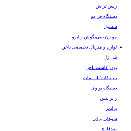
ریش تراش
دستگاه فر مو
سشوار
مو زن بینی،گوش و ابرو
لوازم و متریال تخصصی ناخن
پلی ژل
پودر کاشت ناخن
تاپ کات/تاپ مات
دستگاه یو وی
رابر بیس
پرایمر
سوهان برقی
ضدقارچ