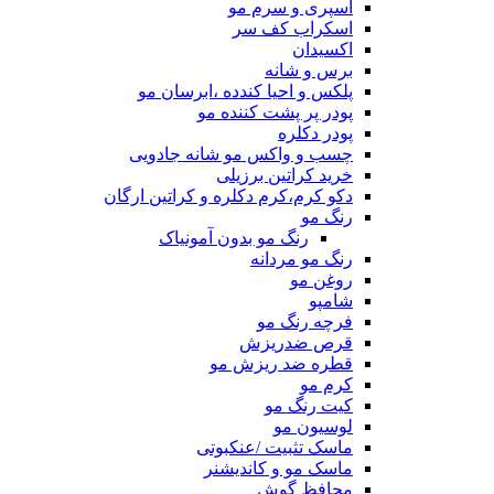
اسپری و سرم مو
اسکراب کف سر
اکسیدان
برس و شانه
پلکس و احیا کندده ،ابرسان مو
پودر پر پشت کننده مو
پودر دکلره
چسب و واکس مو شانه جادویی
خرید کراتین برزیلی
دکو کرم،کرم دکلره و کراتین ارگان
رنگ مو
رنگ مو بدون آمونیاک
رنگ مو مردانه
روغن مو
شامپو
فرچه رنگ مو
قرص ضدریزش
قطره ضد ریزش مو
کرم مو
کیت رنگ مو
لوسیون مو
ماسک تثبیت /عنکبوتی
ماسک مو و کاندیشنر
محافظ گوش