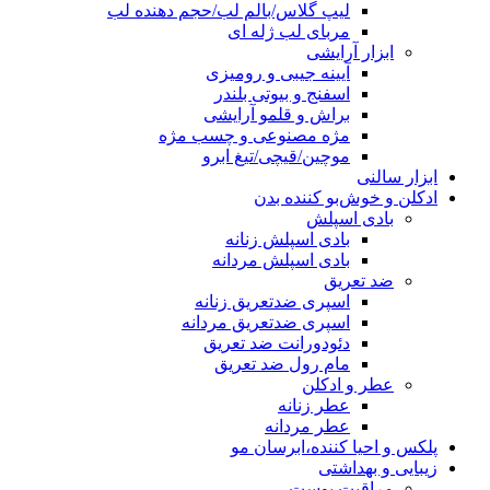
لیپ گلاس/بالم لب/حجم دهنده لب
مربای لب ژله ای
ابزار آرایشی
آیینه جیبی و رومیزی
اسفنج و بیوتی بلندر
براش و قلمو آرایشی
مژه مصنوعی و چسب مژه
موچین/قیچی/تیغ ابرو
ابزار سالنی
ادکلن و خوش‌بو کننده بدن
بادی اسپلش
بادی اسپلش زنانه
بادی اسپلش مردانه
ضد تعریق
اسپری ضدتعریق زنانه
اسپری ضدتعریق مردانه
دئودورانت ضد تعریق
مام رول ضد تعریق
عطر و ادکلن
عطر زنانه
عطر مردانه
پلکس و احیا کننده،ابرسان مو
زیبایی و بهداشتی
مراقبت پوست