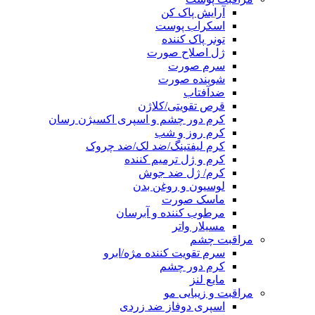
آرایش پاک کن
اسکراب پوست
تونر پاک کننده
ژل اصلاح صورت
سرم صورت
شوینده صورت
ضدآفتاب
قرص تقویتی/کلاژن
کرم دور چشم و اسپری اکسیژن رسان
کرم روز و شب
کرم لیفتینگ/ضد لک/ضد چروک
کرم و ژل ترمیم کننده
کرم/ ژل ضد جوش
لوسیون و روغن بدن
ماسک صورت
مرطوب کننده و آبرسان
مسیلار واتر
مراقبت چشم
سرم تقویت کننده مژه/ابرو
کرم دور چشم
مایع لنز
مراقبت و زیبایی مو
اسپری دوفاز ضد زردی