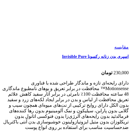
مقایسه
اسپری بدن زنانه رکسونا Invisible Pure
230,000
تومان
دارای رایحه‌ای تازه و ماندگار طراحی شده با فناوری
Motionsense™ محافظت در برابر تعریق و بوهای نامطبوع ماندگاری
48 ساعته محافظت 100٪ نامرئی در برابر آثار سفید کاهش علائم
تعریق محافظت از لباس و بدن در برابر ایجاد لکه‌های زرد و سفید
بدون الکل دارای روایح ترکیبی از نت‌های میوه‌ای همچون سیب و
گلابی بدون پارابن، سیلیکون و نمک آلومینیوم بدون رها کننده‌های
فرمالدئید بدون رایحه‌های آلرژی‌زا بدون فنوکسی اتانول بدون
تریکلوزان بدون متیل ایزوتیازولینون خوشبوسازی بدن آنتی باکتریال
ضدحساسیت مناسب برای استفاده بر روی انواع پوست