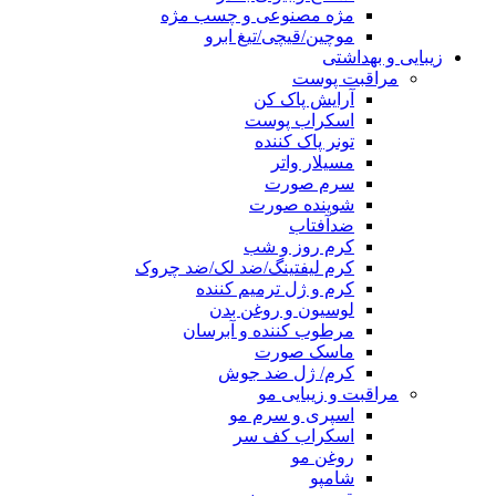
مژه مصنوعی و چسب مژه
موچین/قیچی/تیغ ابرو
زیبایی و بهداشتی
مراقبت پوست
آرایش پاک کن
اسکراب پوست
تونر پاک کننده
مسیلار واتر
سرم صورت
شوینده صورت
ضدآفتاب
کرم روز و شب
کرم لیفتینگ/ضد لک/ضد چروک
کرم و ژل ترمیم کننده
لوسیون و روغن بدن
مرطوب کننده و آبرسان
ماسک صورت
کرم/ ژل ضد جوش
مراقبت و زیبایی مو
اسپری و سرم مو
اسکراب کف سر
روغن مو
شامپو