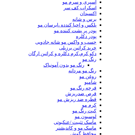
اسپری و سرم مو
اسکراب کف سر
اکسیدان
برس و شانه
پلکس و احیا کندده ،ابرسان مو
پودر پر پشت کننده مو
پودر دکلره
چسب و واکس مو شانه جادویی
خرید کراتین برزیلی
دکو کرم،کرم دکلره و کراتین ارگان
رنگ مو
رنگ مو بدون آمونیاک
رنگ مو مردانه
روغن مو
شامپو
فرچه رنگ مو
قرص ضدریزش
قطره ضد ریزش مو
کرم مو
کیت رنگ مو
لوسیون مو
ماسک تثبیت /عنکبوتی
ماسک مو و کاندیشنر
محافظ گوش