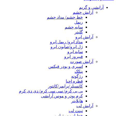
آرایشی و گریم
آرایش چشم
خط چشم/ مداد چشم
ریمل
سایه چشم
گلیتر
آرایش ابرو
مداد ابرو/ ریمل ابرو
ژل ابرو/صابون ابرو
سایه ابرو
فیبروز ابرو
آرایش صورت
اسپری و پودر فیکس
پنکک
رژگونه
قطره احیا
کانسیلر/پرایمر/کانتور
بی بی کرم/ سی سی کرم/ دی دی کرم
کرم پودر و موس آرایشی
هایلایتر
آرایش لب
تینت لب
خط لب و رژ لب