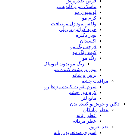
قرص ضدریزش
ماسک مو و کاندیشنر
لوسیون مو
کرم مو
واکس مو/ ژل مو/ تافت
خرید کراتین برزیلی
پودر دکلره
اکسیدان
فرچه رنگ مو
کیت رنگ مو
رنگ مو
رنگ مو بدون آمونیاک
پودر پر پشت کننده مو
برس و شانه
مراقبت چشم
سرم تقویت کننده مژه/ابرو
کرم دور چشم
مایع لنز
ادکلن و خوش‌بو کننده بدن
عطر و ادکلن
عطر زنانه
عطر مردانه
ضد تعریق
اسپری ضدتعریق زنانه