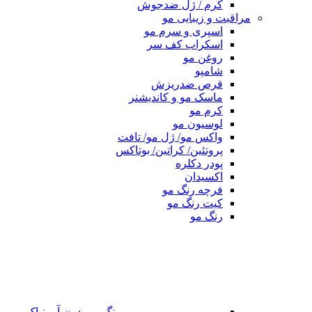
کرم / ژل ضدجوش
مراقبت و زیبایی مو
اسپری و سرم مو
اسکراب کف سر
روغن مو
شامپو
قرص ضدریزش
ماسک مو و کاندیشنر
کرم مو
لوسیون مو
واکس مو/ ژل مو/ تافت
پروتئین/ کراتین/ بوتاکس
پودر دکلره
اکسیدان
فرچه رنگ مو
کیت رنگ مو
رنگ مو
رنگ مو بدون آمونیاک