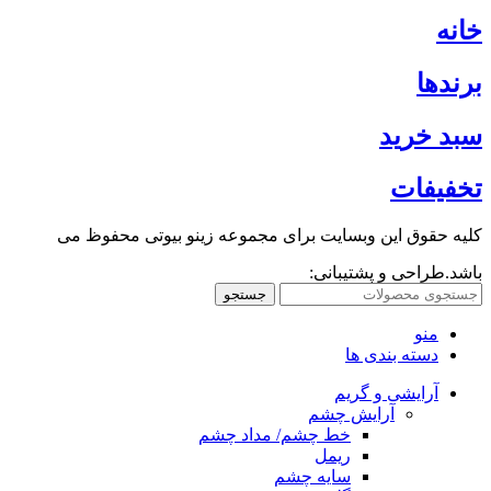
خانه
برندها
سبد خرید
تخفیفات
کلیه حقوق این وبسایت برای مجموعه زینو بیوتی محفوظ می
باشد.طراحی و پشتیبانی:
جستجو
منو
دسته بندی ها
آرایشی و گریم
آرایش چشم
خط چشم/ مداد چشم
ریمل
سایه چشم