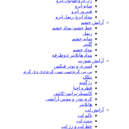
ژل ابرو/صابون ابرو
سایه ابرو
فیبروز ابرو
مداد ابرو/ ریمل ابرو
آرایش چشم
خط چشم/ مداد چشم
ریمل
سایه چشم
گلیتر
مداد چشم
مداد هایلایتر /دوطرفه
آرایش صورت
اسپری و پودر فیکس
بی بی کرم/سی سی کرم/دی دی کرم
پنکک
رژگونه
قطره احیا
کانسیلر/پرایمر/کانتور
کرم پودر و موس آرایشی
هایلایتر
آرایش لب
بالم لب
تینت لب
خط لب و رژ لب