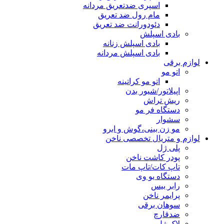
اسپری ضدتعریق مردانه
مام رول ضد تعریق
دئودورانت ضد تعریق
بادی اسپلش
بادی اسپلش زنانه
بادی اسپلش مردانه
لوازم برقی
اتو مو
اتو مو کراتینه
اپیلاتور/شیور بدن
ریش تراش
دستگاه فر مو
سشوار
مو زن بینی،گوش و ابرو
لوازم و متریال تخصصی ناخن
پلی ژل
پودر کاشت ناخن
تاپ کات/تاپ مات
دستگاه یو وی
رابر بیس
پرایمر ناخن
سوهان برقی
ضدقارچ
لاک ژل