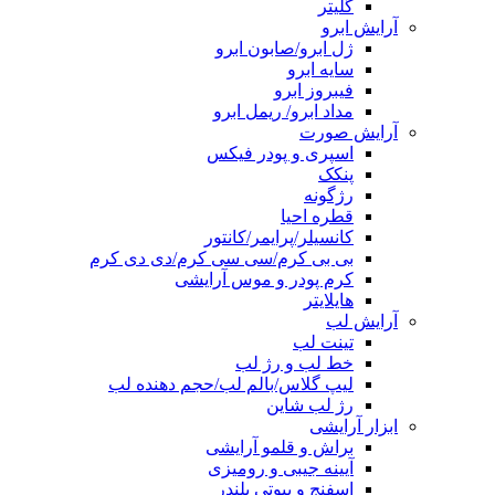
گلیتر
آرایش ابرو
ژل ابرو/صابون ابرو
سایه ابرو
فیبروز ابرو
مداد ابرو/ ریمل ابرو
آرایش صورت
اسپری و پودر فیکس
پنکک
رژگونه
قطره احیا
کانسیلر/پرایمر/کانتور
بی بی کرم/سی سی کرم/دی دی کرم
کرم پودر و موس آرایشی
هایلایتر
آرایش لب
تینت لب
خط لب و رژ لب
لیپ گلاس/بالم لب/حجم دهنده لب
رژ لب شاین
ابزار آرایشی
براش و قلمو آرایشی
آیینه جیبی و رومیزی
اسفنج و بیوتی بلندر