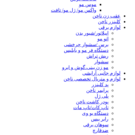
موس مو
واکس مو/ ژل مو/ تافت
عقب زن ناخن
کلینزر ناخن
لوازم برقی
اپیلاتور/شیور بدن
اتو مو
برس /سشوار چرخشی
دستگاه فر مو و بابلیس
ریش تراش
سشوار
مو زن بینی،گوش و ابرو
لوازم جانبی آرایشی
لوازم و متریال تخصصی ناخن
پد کلینزر
پرایمر ناخن
پلی ژل
پودر کاشت ناخن
تاپ کات/تاپ مات
دستگاه یو وی
رابر بیس
سوهان برقی
ضدقارچ