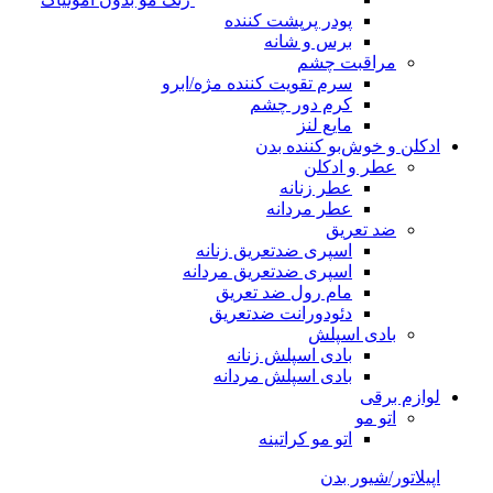
پودر پرپشت کننده
برس و شانه
مراقبت چشم
سرم تقویت کننده مژه/ابرو
کرم دور چشم
مایع لنز
ادکلن و خوش‌بو کننده بدن
عطر و ادکلن
عطر زنانه
عطر مردانه
ضد تعریق
اسپری ضدتعریق زنانه
اسپری ضدتعریق مردانه
مام رول ضد تعریق
دئودورانت ضدتعریق
بادی اسپلش
بادی اسپلش زنانه
بادی اسپلش مردانه
لوازم برقی
اتو مو
اتو مو کراتینه
اپیلاتور/شیور بدن