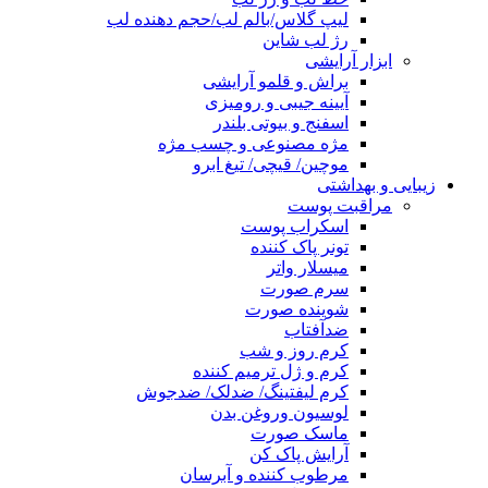
لیپ گلاس/بالم لب/حجم دهنده لب
رژ لب شاین
ابزار آرایشی
براش و قلمو آرایشی
آیینه جیبی و رومیزی
اسفنج و بیوتی بلندر
مژه مصنوعی و چسب مژه
موچین/ قیچی/ تیغ ابرو
زیبایی و بهداشتی
مراقبت پوست
اسکراب پوست
تونر پاک کننده
میسلار واتر
سرم صورت
شوینده صورت
ضدآفتاب
کرم روز و شب
کرم و ژل ترمیم کننده
کرم لیفتینگ/ ضدلک/ ضدجوش
لوسیون وروغن بدن
ماسک صورت
آرایش پاک کن
مرطوب کننده و آبرسان