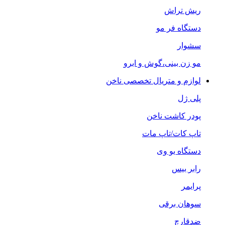
ریش تراش
دستگاه فر مو
سشوار
مو زن بینی،گوش و ابرو
لوازم و متریال تخصصی ناخن
پلی ژل
پودر کاشت ناخن
تاپ کات/تاپ مات
دستگاه یو وی
رابر بیس
پرایمر
سوهان برقی
ضدقارچ