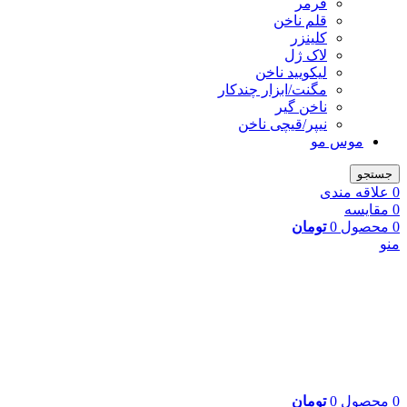
فرمر
قلم ناخن
کلینزر
لاک ژل
لیکوييد ناخن
مگنت/ابزار چندکار
ناخن گیر
نیپر/قیچی ناخن
موس مو
جستجو
0
علاقه مندی
0
مقایسه
0
محصول
0
تومان
منو
0
محصول
0
تومان