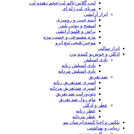
لیپ گلاس/بالم لب/حجم دهنده لب
مربای لب ژله ای
ابزار آرایشی
آیینه جیبی و رومیزی
اسفنج و بیوتی بلندر
براش و قلمو آرایشی
مژه مصنوعی و چسب مژه
موچین/قیچی/تیغ ابرو
ابزار سالنی
ادکلن و خوش‌بو کننده بدن
بادی اسپلش
بادی اسپلش زنانه
بادی اسپلش مردانه
ضد تعریق
اسپری ضدتعریق زنانه
اسپری ضدتعریق مردانه
دئودورانت ضد تعریق
مام رول ضد تعریق
عطر و ادکلن
عطر زنانه
عطر مردانه
پلکس و احیا کننده،ابرسان مو
زیبایی و بهداشتی
مراقبت پوست