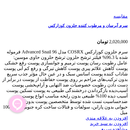
مقایسه
سرم آبرسان و مرطوب کننده حلزون کوزارکس
2,020,000
تومان
سرم حلزون کوزارکس COSRX مدل Advanced Snail 96
فرموله
شده با 96.3% فیلتر ترشح حلزون
ترشح حلزون حاوی موسین:
عامل رطوبت رسان پوست ترمیم و جوانسازی پوست رفع خشکی
پوست کاهش علائم پیری پوست کاهش تیرگی و رفع کم آبی پوست
شاداب کننده پوست اسانس سبک و در عین حال مؤثر جذب سریع
بدون ترکیب‌های مزاحم بر روی پوست حفاظت از پوست در برابر از
دست دادن رطوبت خصوصیات ضد التهابی و آرام‌بخشی پوست
آسیب‌دیده بازگرداندن درخشندگی طبیعی به پوست تسکین پوست
آسیب دیده 100% طبیعی بدون رایحه مناسب انواع پوست
ضدحساسیت تست شده توسط متخصصین پوست بدون تست
حیوانی بدون پارابن، سولفات و فتالات ساخت کره جنوبی حجم: 100
میل
افزودن به علاقه مندی
افزودن به سبد خرید
مشاهده سریع