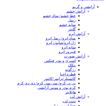
آرایشی و گریم
آرایش چشم
خط چشم/ مداد چشم
ریمل
سایه چشم
گلیتر
آرایش ابرو
مداد ابرو/ ریمل ابرو
ژل ابرو/صابون ابرو
سایه ابرو
فیبروز ابرو
آرایش صورت
اسپری و پودر فیکس
پنکک
رژگونه
قطره احیا
کانسیلر/پرایمر/کانتور
بی بی کرم/ سی سی کرم/ دی دی کرم
کرم پودر و موس آرایشی
هایلایتر
آرایش لب
تینت لب
خط لب و رژ لب