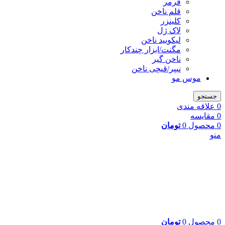
فرمر
قلم ناخن
کلینزر
لاک ژل
لیکوييد ناخن
مگنت/ابزار چندکار
ناخن گیر
نیپر/قیچی ناخن
موس مو
جستجو
0
علاقه مندی
0
مقایسه
0
محصول
0
تومان
منو
0
محصول
0
تومان