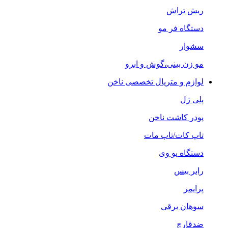
ریش تراش
دستگاه فر مو
سشوار
مو زن بینی،گوش و ابرو
لوازم و متریال تخصصی ناخن
پلی ژل
پودر کاشت ناخن
تاپ کات/تاپ مات
دستگاه یو وی
رابر بیس
پرایمر
سوهان برقی
ضدقارچ