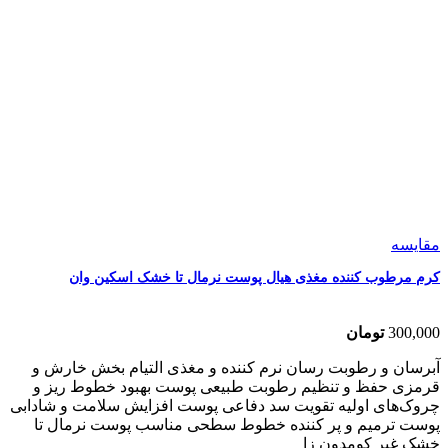
مقایسه
کرم مرطوب کننده مغذی هیال پوست نرمال تا خشک اسکین وان
300,000
تومان
آبرسان و رطوبت رسان نرم کننده و مغذی التیام بخش خارش و
قرمزی حفظ و تنظیم رطوبت طبیعی پوست بهبود خطوط ریز و
چروک‌های اولیه تقویت سد دفاعی پوست افزایش سلامت و شادابی
پوست ترمیم و پر کننده خطوط سطحی مناسب پوست نرمال تا
خشک غیر کومدون زا