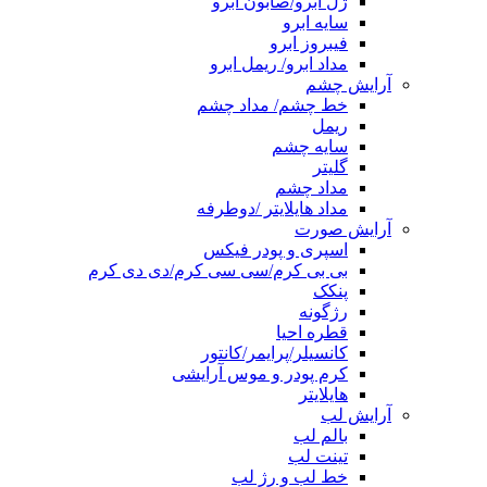
ژل ابرو/صابون ابرو
سایه ابرو
فیبروز ابرو
مداد ابرو/ ریمل ابرو
آرایش چشم
خط چشم/ مداد چشم
ریمل
سایه چشم
گلیتر
مداد چشم
مداد هایلایتر /دوطرفه
آرایش صورت
اسپری و پودر فیکس
بی بی کرم/سی سی کرم/دی دی کرم
پنکک
رژگونه
قطره احیا
کانسیلر/پرایمر/کانتور
کرم پودر و موس آرایشی
هایلایتر
آرایش لب
بالم لب
تینت لب
خط لب و رژ لب