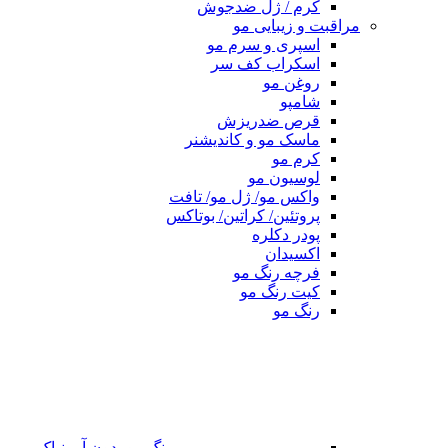
کرم / ژل ضدجوش
مراقبت و زیبایی مو
اسپری و سرم مو
اسکراب کف سر
روغن مو
شامپو
قرص ضدریزش
ماسک مو و کاندیشنر
کرم مو
لوسیون مو
واکس مو/ ژل مو/ تافت
پروتئین/ کراتین/ بوتاکس
پودر دکلره
اکسیدان
فرچه رنگ مو
کیت رنگ مو
رنگ مو
رنگ مو بدون آمونیاک