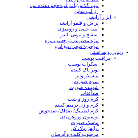
لیپ گلاس/بالم لب/حجم دهنده لب
رژ لب شاین
ابزار آرایشی
براش و قلمو آرایشی
آیینه جیبی و رومیزی
اسفنج و بیوتی بلندر
مژه مصنوعی و چسب مژه
موچین/ قیچی/ تیغ ابرو
زیبایی و بهداشتی
مراقبت پوست
اسکراب پوست
تونر پاک کننده
میسلار واتر
سرم صورت
شوینده صورت
ضدآفتاب
کرم روز و شب
کرم و ژل ترمیم کننده
کرم لیفتینگ/ ضدلک/ ضدجوش
لوسیون وروغن بدن
ماسک صورت
آرایش پاک کن
مرطوب کننده و آبرسان