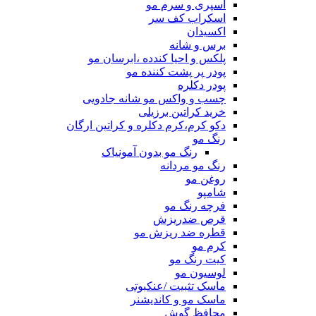
اسپری و سرم مو
اسکراب کف سر
اکسیدان
برس و شانه
پلکس و احیا کندده ،ابرسان مو
پودر پر پشت کننده مو
پودر دکلره
چسب و واکس مو شانه جادویی
خرید کراتین برزیلی
دکو کرم،کرم دکلره و کراتین ارگان
رنگ مو
رنگ مو بدون آمونیاک
رنگ مو مردانه
روغن مو
شامپو
فرچه رنگ مو
قرص ضدریزش
قطره ضد ریزش مو
کرم مو
کیت رنگ مو
لوسیون مو
ماسک تثبیت /عنکبوتی
ماسک مو و کاندیشنر
محافظ گوش