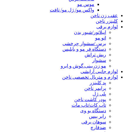
موس مو
واکس مو/ ژل مو/ تافت
عقب زن ناخن
کلینزر ناخن
لوازم برقی
اپیلاتور/شیور بدن
اتو مو
برس /سشوار چرخشی
دستگاه فر مو و بابلیس
ریش تراش
سشوار
مو زن بینی،گوش و ابرو
لوازم جانبی آرایشی
لوازم و متریال تخصصی ناخن
پد کلینزر
پرایمر ناخن
پلی ژل
پودر کاشت ناخن
تاپ کات/تاپ مات
دستگاه یو وی
رابر بیس
سوهان برقی
ضدقارچ