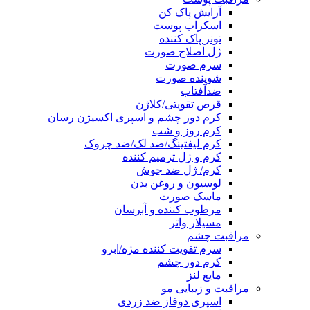
آرایش پاک کن
اسکراب پوست
تونر پاک کننده
ژل اصلاح صورت
سرم صورت
شوینده صورت
ضدآفتاب
قرص تقویتی/کلاژن
کرم دور چشم و اسپری اکسیژن رسان
کرم روز و شب
کرم لیفتینگ/ضد لک/ضد چروک
کرم و ژل ترمیم کننده
کرم/ ژل ضد جوش
لوسیون و روغن بدن
ماسک صورت
مرطوب کننده و آبرسان
مسیلار واتر
مراقبت چشم
سرم تقویت کننده مژه/ابرو
کرم دور چشم
مایع لنز
مراقبت و زیبایی مو
اسپری دوفاز ضد زردی