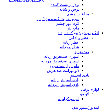
پودر پرپشت کننده
برس و شانه
مراقبت چشم
سرم تقویت کننده مژه/ابرو
کرم دور چشم
مایع لنز
ادکلن و خوش‌بو کننده بدن
عطر و ادکلن
عطر زنانه
عطر مردانه
ضد تعریق
اسپری ضدتعریق زنانه
اسپری ضدتعریق مردانه
مام رول ضد تعریق
دئودورانت ضدتعریق
بادی اسپلش
بادی اسپلش زنانه
بادی اسپلش مردانه
لوازم برقی
اتو مو
اتو مو کراتینه
اپیلاتور/شیور بدن