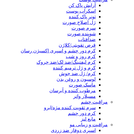
آرایش پاک کن
اسکراب پوست
تونر پاک کننده
ژل اصلاح صورت
سرم صورت
شوینده صورت
ضدآفتاب
قرص تقویتی/کلاژن
کرم دور چشم و اسپری اکسیژن رسان
کرم روز و شب
کرم لیفتینگ/ضد لک/ضد چروک
کرم و ژل ترمیم کننده
کرم/ ژل ضد جوش
لوسیون و روغن بدن
ماسک صورت
مرطوب کننده و آبرسان
مسیلار واتر
مراقبت چشم
سرم تقویت کننده مژه/ابرو
کرم دور چشم
مایع لنز
مراقبت و زیبایی مو
اسپری دوفاز ضد زردی