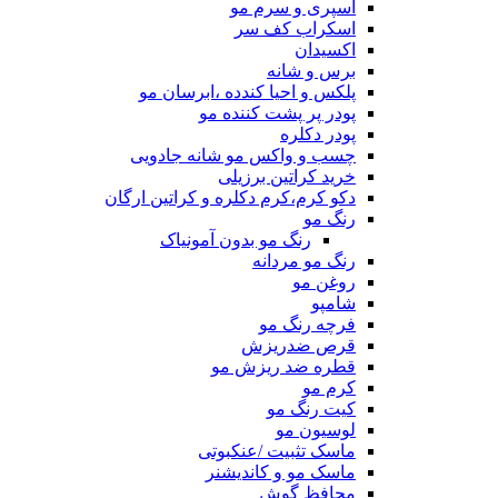
اسپری و سرم مو
اسکراب کف سر
اکسیدان
برس و شانه
پلکس و احیا کندده ،ابرسان مو
پودر پر پشت کننده مو
پودر دکلره
چسب و واکس مو شانه جادویی
خرید کراتین برزیلی
دکو کرم،کرم دکلره و کراتین ارگان
رنگ مو
رنگ مو بدون آمونیاک
رنگ مو مردانه
روغن مو
شامپو
فرچه رنگ مو
قرص ضدریزش
قطره ضد ریزش مو
کرم مو
کیت رنگ مو
لوسیون مو
ماسک تثبیت /عنکبوتی
ماسک مو و کاندیشنر
محافظ گوش