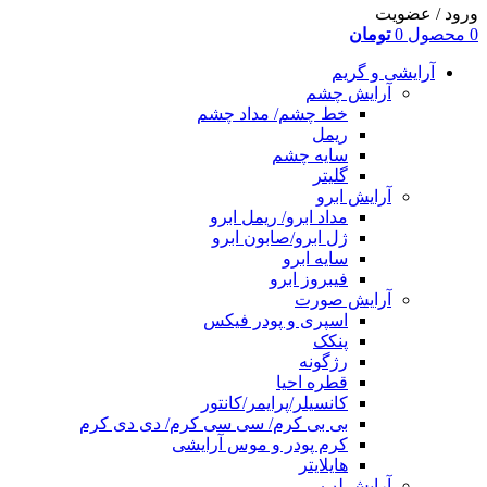
ورود / عضویت
0
محصول
0
تومان
آرایشی و گریم
آرایش چشم
خط چشم/ مداد چشم
ریمل
سایه چشم
گلیتر
آرایش ابرو
مداد ابرو/ ریمل ابرو
ژل ابرو/صابون ابرو
سایه ابرو
فیبروز ابرو
آرایش صورت
اسپری و پودر فیکس
پنکک
رژگونه
قطره احیا
کانسیلر/پرایمر/کانتور
بی بی کرم/ سی سی کرم/ دی دی کرم
کرم پودر و موس آرایشی
هایلایتر
آرایش لب