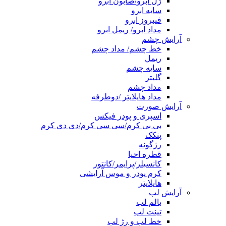
ژل ابرو/صابون ابرو
سایه ابرو
فیبروز ابرو
مداد ابرو/ ریمل ابرو
آرایش چشم
خط چشم/ مداد چشم
ریمل
سایه چشم
گلیتر
مداد چشم
مداد هایلایتر /دوطرفه
آرایش صورت
اسپری و پودر فیکس
بی بی کرم/سی سی کرم/دی دی کرم
پنکک
رژگونه
قطره احیا
کانسیلر/پرایمر/کانتور
کرم پودر و موس آرایشی
هایلایتر
آرایش لب
بالم لب
تینت لب
خط لب و رژ لب