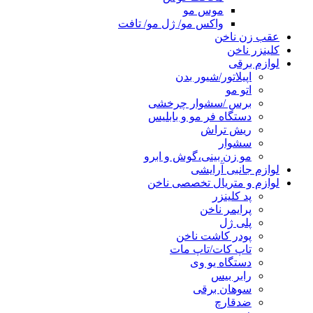
موس مو
واکس مو/ ژل مو/ تافت
عقب زن ناخن
کلینزر ناخن
لوازم برقی
اپیلاتور/شیور بدن
اتو مو
برس /سشوار چرخشی
دستگاه فر مو و بابلیس
ریش تراش
سشوار
مو زن بینی،گوش و ابرو
لوازم جانبی آرایشی
لوازم و متریال تخصصی ناخن
پد کلینزر
پرایمر ناخن
پلی ژل
پودر کاشت ناخن
تاپ کات/تاپ مات
دستگاه یو وی
رابر بیس
سوهان برقی
ضدقارچ