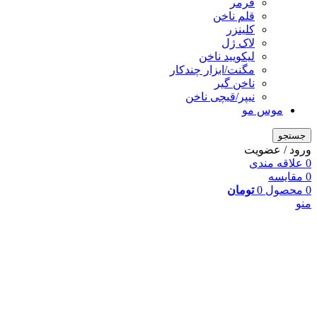
فرمر
قلم ناخن
کلینزر
لاک ژل
لیکوييد ناخن
مگنت/ابزار چندکار
ناخن گیر
نیپر/قیچی ناخن
موس مو
جستجو
ورود / عضویت
0
علاقه مندی
0
مقایسه
0
محصول
0
تومان
منو