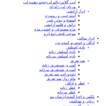
لیپ گلاس/بالم لب/حجم دهنده لب
مربای لب ژله ای
ابزار آرایشی
آیینه جیبی و رومیزی
اسفنج و بیوتی بلندر
براش و قلمو آرایشی
مژه مصنوعی و چسب مژه
موچین/قیچی/تیغ ابرو
ابزار سالنی
ادکلن و خوش‌بو کننده بدن
بادی اسپلش
بادی اسپلش زنانه
بادی اسپلش مردانه
ضد تعریق
اسپری ضدتعریق زنانه
اسپری ضدتعریق مردانه
دئودورانت ضد تعریق
مام رول ضد تعریق
عطر و ادکلن
عطر زنانه
عطر مردانه
پلکس و احیا کننده،ابرسان مو
زیبایی و بهداشتی
مراقبت پوست