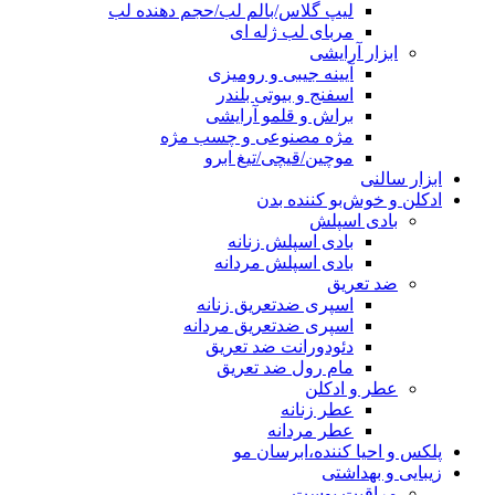
لیپ گلاس/بالم لب/حجم دهنده لب
مربای لب ژله ای
ابزار آرایشی
آیینه جیبی و رومیزی
اسفنج و بیوتی بلندر
براش و قلمو آرایشی
مژه مصنوعی و چسب مژه
موچین/قیچی/تیغ ابرو
ابزار سالنی
ادکلن و خوش‌بو کننده بدن
بادی اسپلش
بادی اسپلش زنانه
بادی اسپلش مردانه
ضد تعریق
اسپری ضدتعریق زنانه
اسپری ضدتعریق مردانه
دئودورانت ضد تعریق
مام رول ضد تعریق
عطر و ادکلن
عطر زنانه
عطر مردانه
پلکس و احیا کننده،ابرسان مو
زیبایی و بهداشتی
مراقبت پوست