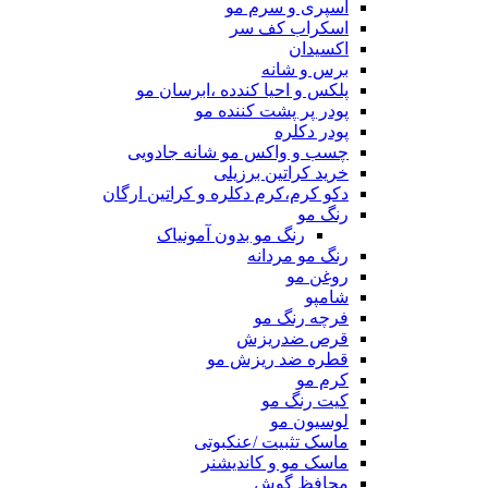
اسپری و سرم مو
اسکراب کف سر
اکسیدان
برس و شانه
پلکس و احیا کندده ،ابرسان مو
پودر پر پشت کننده مو
پودر دکلره
چسب و واکس مو شانه جادویی
خرید کراتین برزیلی
دکو کرم،کرم دکلره و کراتین ارگان
رنگ مو
رنگ مو بدون آمونیاک
رنگ مو مردانه
روغن مو
شامپو
فرچه رنگ مو
قرص ضدریزش
قطره ضد ریزش مو
کرم مو
کیت رنگ مو
لوسیون مو
ماسک تثبیت /عنکبوتی
ماسک مو و کاندیشنر
محافظ گوش