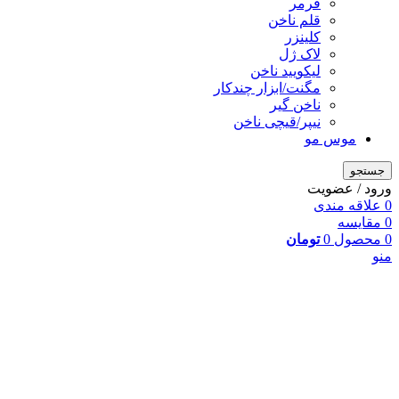
فرمر
قلم ناخن
کلینزر
لاک ژل
لیکوييد ناخن
مگنت/ابزار چندکار
ناخن گیر
نیپر/قیچی ناخن
موس مو
جستجو
ورود / عضویت
0
علاقه مندی
0
مقایسه
0
محصول
0
تومان
منو