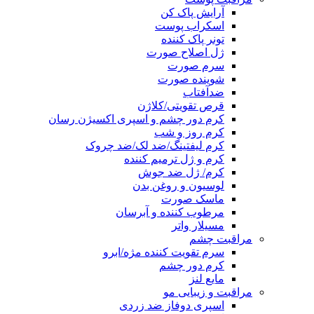
آرایش پاک کن
اسکراب پوست
تونر پاک کننده
ژل اصلاح صورت
سرم صورت
شوینده صورت
ضدآفتاب
قرص تقویتی/کلاژن
کرم دور چشم و اسپری اکسیژن رسان
کرم روز و شب
کرم لیفتینگ/ضد لک/ضد چروک
کرم و ژل ترمیم کننده
کرم/ ژل ضد جوش
لوسیون و روغن بدن
ماسک صورت
مرطوب کننده و آبرسان
مسیلار واتر
مراقبت چشم
سرم تقویت کننده مژه/ابرو
کرم دور چشم
مایع لنز
مراقبت و زیبایی مو
اسپری دوفاز ضد زردی