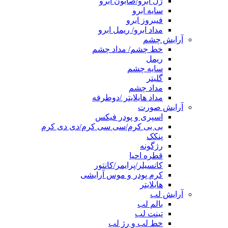
ژل ابرو/صابون ابرو
سایه ابرو
فیبروز ابرو
مداد ابرو/ ریمل ابرو
آرایش چشم
خط چشم/ مداد چشم
ریمل
سایه چشم
گلیتر
مداد چشم
مداد هایلایتر /دوطرفه
آرایش صورت
اسپری و پودر فیکس
بی بی کرم/سی سی کرم/دی دی کرم
پنکک
رژگونه
قطره احیا
کانسیلر/پرایمر/کانتور
کرم پودر و موس آرایشی
هایلایتر
آرایش لب
بالم لب
تینت لب
خط لب و رژ لب