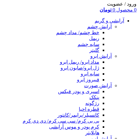
ورود / عضویت
0
محصول
0
تومان
آرایشی و گریم
آرایش چشم
خط چشم/ مداد چشم
ریمل
سایه چشم
گلیتر
آرایش ابرو
مداد ابرو/ ریمل ابرو
ژل ابرو/صابون ابرو
سایه ابرو
فیبروز ابرو
آرایش صورت
اسپری و پودر فیکس
پنکک
رژگونه
قطره احیا
کانسیلر/پرایمر/کانتور
بی بی کرم/ سی سی کرم/ دی دی کرم
کرم پودر و موس آرایشی
هایلایتر
آرایش لب