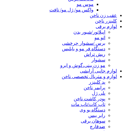
موس مو
واکس مو/ ژل مو/ تافت
عقب زن ناخن
کلینزر ناخن
لوازم برقی
اپیلاتور/شیور بدن
اتو مو
برس /سشوار چرخشی
دستگاه فر مو و بابلیس
ریش تراش
سشوار
مو زن بینی،گوش و ابرو
لوازم جانبی آرایشی
لوازم و متریال تخصصی ناخن
پد کلینزر
پرایمر ناخن
پلی ژل
پودر کاشت ناخن
تاپ کات/تاپ مات
دستگاه یو وی
رابر بیس
سوهان برقی
ضدقارچ