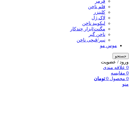
فرمر
قلم ناخن
کلینزر
لاک ژل
لیکوييد ناخن
مگنت/ابزار چندکار
ناخن گیر
نیپر/قیچی ناخن
موس مو
جستجو
ورود / عضویت
0
علاقه مندی
0
مقایسه
0
محصول
0
تومان
منو