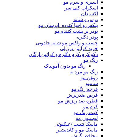
اسپری و سرم مو
اسکراب کف سر
اکسیدان
برس و شانه
پلکس و احیا کندده ،ابرسان مو
پودر پر پشت کننده مو
پودر دکلره
چسب و واکس مو شانه جادویی
خرید کراتین برزیلی
دکو کرم،کرم دکلره و کراتین ارگان
رنگ مو
رنگ مو بدون آمونیاک
رنگ مو مردانه
روغن مو
شامپو
فرچه رنگ مو
قرص ضدریزش
قطره ضد ریزش مو
کرم مو
کیت رنگ مو
لوسیون مو
ماسک تثبیت /عنکبوتی
ماسک مو و کاندیشنر
محافظ گوش