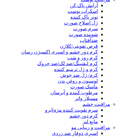
آرایش پاک کن
اسکراب پوست
تونر پاک کننده
ژل اصلاح صورت
سرم صورت
شوینده صورت
ضدآفتاب
قرص تقویتی/کلاژن
کرم دور چشم و اسپری اکسیژن رسان
کرم روز و شب
کرم لیفتینگ/ضد لک/ضد چروک
کرم و ژل ترمیم کننده
کرم/ ژل ضد جوش
لوسیون و روغن بدن
ماسک صورت
مرطوب کننده و آبرسان
مسیلار واتر
مراقبت چشم
سرم تقویت کننده مژه/ابرو
کرم دور چشم
مایع لنز
مراقبت و زیبایی مو
اسپری دوفاز ضد زردی