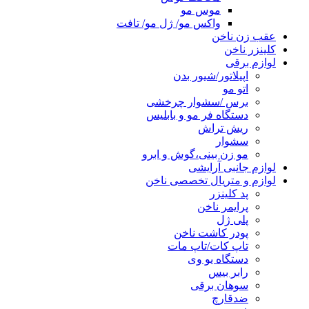
موس مو
واکس مو/ ژل مو/ تافت
عقب زن ناخن
کلینزر ناخن
لوازم برقی
اپیلاتور/شیور بدن
اتو مو
برس /سشوار چرخشی
دستگاه فر مو و بابلیس
ریش تراش
سشوار
مو زن بینی،گوش و ابرو
لوازم جانبی آرایشی
لوازم و متریال تخصصی ناخن
پد کلینزر
پرایمر ناخن
پلی ژل
پودر کاشت ناخن
تاپ کات/تاپ مات
دستگاه یو وی
رابر بیس
سوهان برقی
ضدقارچ