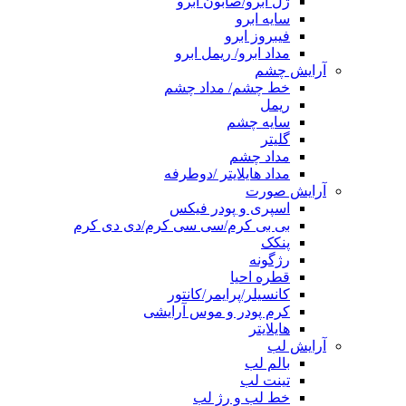
ژل ابرو/صابون ابرو
سایه ابرو
فیبروز ابرو
مداد ابرو/ ریمل ابرو
آرایش چشم
خط چشم/ مداد چشم
ریمل
سایه چشم
گلیتر
مداد چشم
مداد هایلایتر /دوطرفه
آرایش صورت
اسپری و پودر فیکس
بی بی کرم/سی سی کرم/دی دی کرم
پنکک
رژگونه
قطره احیا
کانسیلر/پرایمر/کانتور
کرم پودر و موس آرایشی
هایلایتر
آرایش لب
بالم لب
تینت لب
خط لب و رژ لب