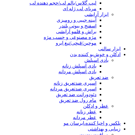
لیپ گلاس/بالم لب/حجم دهنده لب
مربای لب ژله ای
ابزار آرایشی
آیینه جیبی و رومیزی
اسفنج و بیوتی بلندر
براش و قلمو آرایشی
مژه مصنوعی و چسب مژه
موچین/قیچی/تیغ ابرو
ابزار سالنی
ادکلن و خوش‌بو کننده بدن
بادی اسپلش
بادی اسپلش زنانه
بادی اسپلش مردانه
ضد تعریق
اسپری ضدتعریق زنانه
اسپری ضدتعریق مردانه
دئودورانت ضد تعریق
مام رول ضد تعریق
عطر و ادکلن
عطر زنانه
عطر مردانه
پلکس و احیا کننده،ابرسان مو
زیبایی و بهداشتی
مراقبت پوست