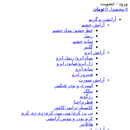
ورود / عضویت
0
محصول
0
تومان
آرایشی و گریم
آرایش چشم
خط چشم/ مداد چشم
ریمل
سایه چشم
گلیتر
آرایش ابرو
مداد ابرو/ ریمل ابرو
ژل ابرو/صابون ابرو
سایه ابرو
فیبروز ابرو
آرایش صورت
اسپری و پودر فیکس
پنکک
رژگونه
قطره احیا
کانسیلر/پرایمر/کانتور
بی بی کرم/ سی سی کرم/ دی دی کرم
کرم پودر و موس آرایشی
هایلایتر
آرایش لب