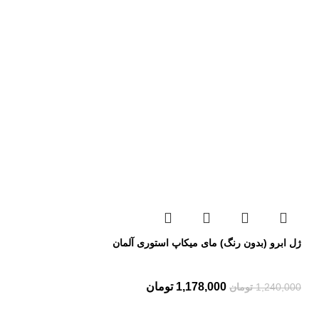
ژل ابرو (بدون رنگ) مای میکاپ استوری آلمان
1,178,000
تومان
1,240,000
تومان