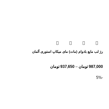
رژ لب مایع بادوام (مات) مای میکاپ استوری آلمان
987,000
تومان
–
937,650
تومان
-5%