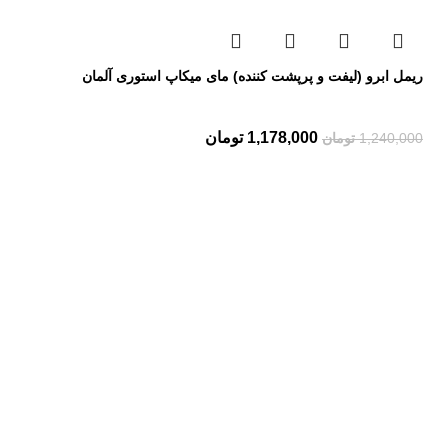
ریمل ابرو (لیفت و پرپشت کننده) مای میکاپ استوری آلمان
1,178,000
تومان
1,240,000
تومان