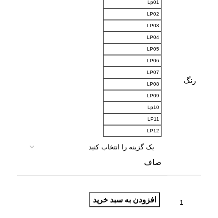
Lp01
LP02
LP03
LP04
LP05
LP06
LP07
رنگ
LP08
LP09
Lp10
LP11
LP12
صاف
افزودن به سبد خرید