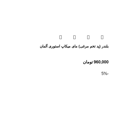
بلندر (پد تخم مرغی) مای میکاپ استوری آلمان
960,000
تومان
-5%