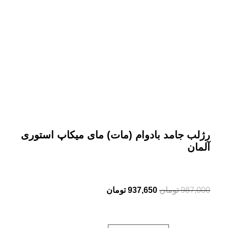
بزرگنمایی تصویر
رژلب جامد بادوام (مات) مای میکاپ استوری
آلمان
987,000
تومان
937,650
تومان