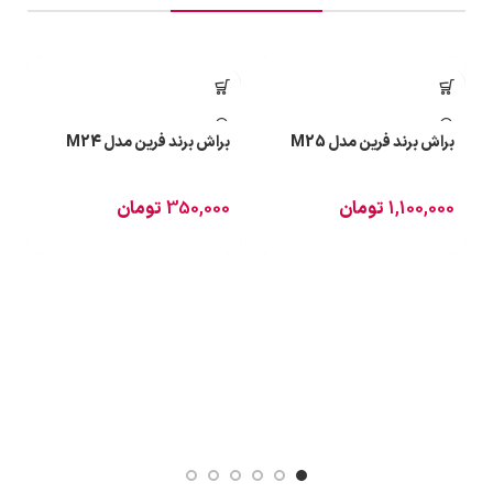
براش برند فرین مدل M25
براش برند فرین مدل M24
1,100,000
تومان
350,000
تومان
ب
0