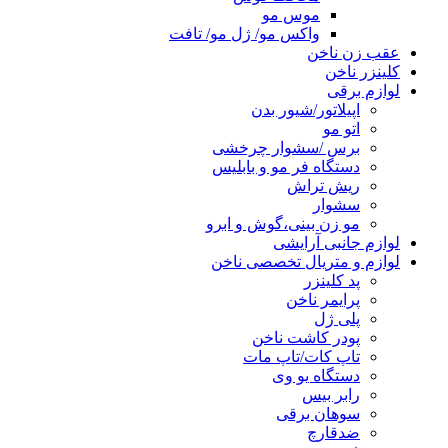
موس مو
واکس مو/ ژل مو/ تافت
عقب زن ناخن
کلینزر ناخن
لوازم برقی
اپیلاتور/شیور بدن
اتو مو
برس /سشوار چرخشی
دستگاه فر مو و بابلیس
ریش تراش
سشوار
مو زن بینی،گوش و ابرو
لوازم جانبی آرایشی
لوازم و متریال تخصصی ناخن
پد کلینزر
پرایمر ناخن
پلی ژل
پودر کاشت ناخن
تاپ کات/تاپ مات
دستگاه یو وی
رابر بیس
سوهان برقی
ضدقارچ