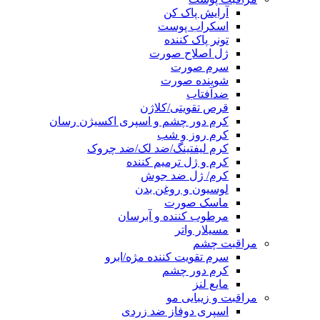
آرایش پاک کن
اسکراب پوست
تونر پاک کننده
ژل اصلاح صورت
سرم صورت
شوینده صورت
ضدآفتاب
قرص تقویتی/کلاژن
کرم دور چشم و اسپری اکسیژن رسان
کرم روز و شب
کرم لیفتینگ/ضد لک/ضد چروک
کرم و ژل ترمیم کننده
کرم/ ژل ضد جوش
لوسیون و روغن بدن
ماسک صورت
مرطوب کننده و آبرسان
مسیلار واتر
مراقبت چشم
سرم تقویت کننده مژه/ابرو
کرم دور چشم
مایع لنز
مراقبت و زیبایی مو
اسپری دوفاز ضد زردی