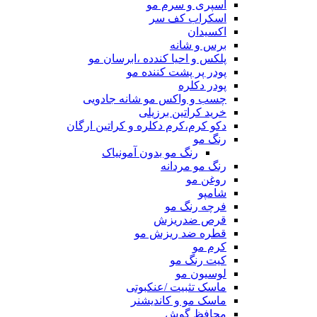
اسپری و سرم مو
اسکراب کف سر
اکسیدان
برس و شانه
پلکس و احیا کندده ،ابرسان مو
پودر پر پشت کننده مو
پودر دکلره
چسب و واکس مو شانه جادویی
خرید کراتین برزیلی
دکو کرم،کرم دکلره و کراتین ارگان
رنگ مو
رنگ مو بدون آمونیاک
رنگ مو مردانه
روغن مو
شامپو
فرچه رنگ مو
قرص ضدریزش
قطره ضد ریزش مو
کرم مو
کیت رنگ مو
لوسیون مو
ماسک تثبیت /عنکبوتی
ماسک مو و کاندیشنر
محافظ گوش