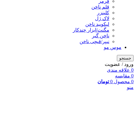
فرمر
قلم ناخن
کلینزر
لاک ژل
لیکوييد ناخن
مگنت/ابزار چندکار
ناخن گیر
نیپر/قیچی ناخن
موس مو
جستجو
ورود / عضویت
0
علاقه مندی
0
مقایسه
0
محصول
0
تومان
منو