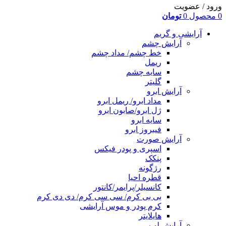
ورود / عضویت
0
محصول
0
تومان
آرایشی و گریم
آرایش چشم
خط چشم/ مداد چشم
ریمل
سایه چشم
گلیتر
آرایش ابرو
مداد ابرو/ ریمل ابرو
ژل ابرو/صابون ابرو
سایه ابرو
فیبروز ابرو
آرایش صورت
اسپری و پودر فیکس
پنکک
رژگونه
قطره احیا
کانسیلر/پرایمر/کانتور
بی بی کرم/ سی سی کرم/ دی دی کرم
کرم پودر و موس آرایشی
هایلایتر
آرایش لب