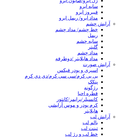
ژل ابرو/صابون ابرو
سایه ابرو
فیبروز ابرو
مداد ابرو/ ریمل ابرو
آرایش چشم
خط چشم/ مداد چشم
ریمل
سایه چشم
گلیتر
مداد چشم
مداد هایلایتر /دوطرفه
آرایش صورت
اسپری و پودر فیکس
بی بی کرم/سی سی کرم/دی دی کرم
پنکک
رژگونه
قطره احیا
کانسیلر/پرایمر/کانتور
کرم پودر و موس آرایشی
هایلایتر
آرایش لب
بالم لب
تینت لب
خط لب و رژ لب