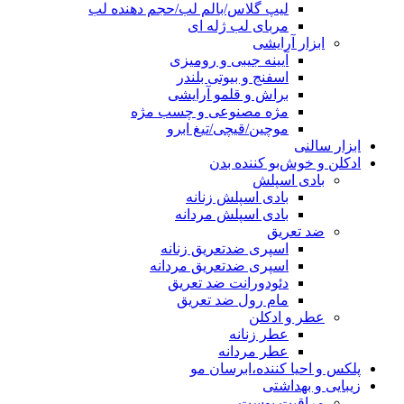
لیپ گلاس/بالم لب/حجم دهنده لب
مربای لب ژله ای
ابزار آرایشی
آیینه جیبی و رومیزی
اسفنج و بیوتی بلندر
براش و قلمو آرایشی
مژه مصنوعی و چسب مژه
موچین/قیچی/تیغ ابرو
ابزار سالنی
ادکلن و خوش‌بو کننده بدن
بادی اسپلش
بادی اسپلش زنانه
بادی اسپلش مردانه
ضد تعریق
اسپری ضدتعریق زنانه
اسپری ضدتعریق مردانه
دئودورانت ضد تعریق
مام رول ضد تعریق
عطر و ادکلن
عطر زنانه
عطر مردانه
پلکس و احیا کننده،ابرسان مو
زیبایی و بهداشتی
مراقبت پوست